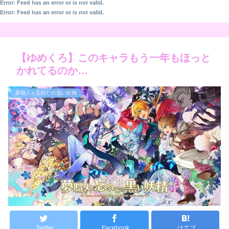
Error: Feed has an error or is not valid.
Error: Feed has an error or is not valid.
【ゆめくろ】このキャラもう一年もほっと
かれてるのか…
夢職人と忘れじの黒い妖精
Twitter
Facebook
はてブ