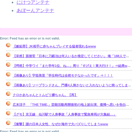
にけつアンテナ
あぼーんアンテナ
Error: Feed has an error or is not valid.
【嫉妬罪】JK相手に赤ちゃんプレイする猛者現れるwww
【呆然】面接官「日本に刀鍛冶は何人いるか推定してください」 俺「188人です」 面接官「どういう風に考えましたか？」俺「知ってました」⇒結果www
【愕然】中学ワイ「また学年1位、ね…」周り「すげえ！東大行け！」⇒結果www
【画像あり】宇垣美里「学生時代は全然モテなかったです」⇒！！！
【画像あり】ソープランドさん、門番4人倒さないと入れないように映ってしまうwww
クロかあちゃんとトムピリ嬢ちゃん。【再】
広末涼子 「THE TIME,」芸能活動再開後初の地上波出演、復帰へ思いを告白「自分の弱い部分だったり…」
【グモ】京王線 仙川駅で人身事故「人身事故で緊急車両が大集結…」
【衝撃】謎の日本人女性、なぜか海外で大バズりしてしまうwww
Error: Feed has an error or is not valid.