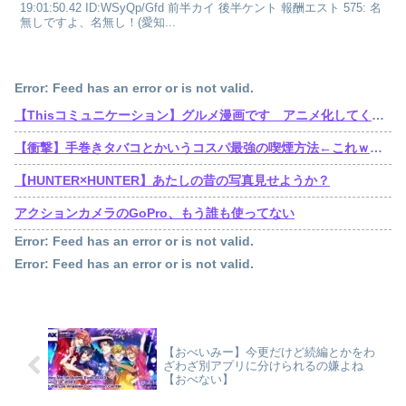
19:01:50.42 ID:WSyQp/Gfd 前半カイ 後半ケント 報酬エスト 575: 名
無しですよ、名無し！(愛知...
Error: Feed has an error or is not valid.
【Thisコミュニケーション】グルメ漫画です アニメ化してください
【衝撃】手巻きタバコとかいうコスパ最強の喫煙方法←これｗｗｗｗｗ
【HUNTER×HUNTER】あたしの昔の写真見せようか？
アクションカメラのGoPro、もう誰も使ってない
Error: Feed has an error or is not valid.
Error: Feed has an error or is not valid.
【おべいみー】今更だけど続編とかをわ
ざわざ別アプリに分けられるの嫌よね
【おべない】