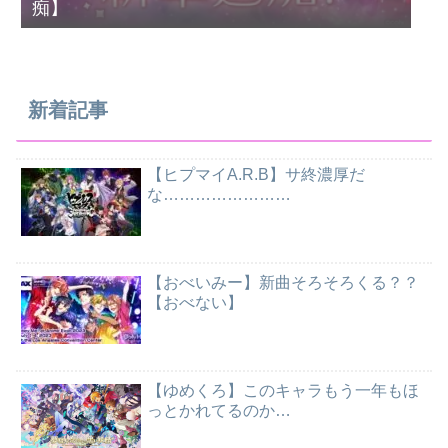
痴】
新着記事
【ヒプマイA.R.B】サ終濃厚だ
な……………………
【おべいみー】新曲そろそろくる？？
【おべない】
【ゆめくろ】このキャラもう一年もほ
っとかれてるのか…