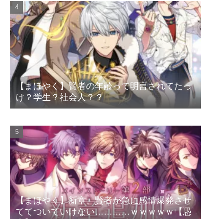
【まほやく】賢者の年齢って明言されてたっ
け？学生？社会人？？
【まほやく】新章、賢者が急に感情爆発させ
ててついていけない…………ｗｗｗｗｗ【愚