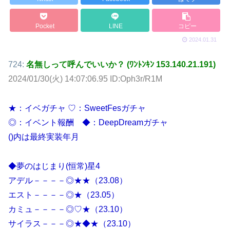
Pocket
LINE
コピー
2024.01.31
724:
名無しって呼んでいいか？ (ﾜﾝﾄﾝｷﾝ 153.140.21.191)
2024/01/30(火) 14:07:06.95 ID:Oph3r/R1M
★：イベガチャ ♡：SweetFesガチャ
◎：イベント報酬 ◆：DeepDreamガチャ
()内は最終実装年月
◆夢のはじまり(恒常)星4
アデル－－－－◎★★（23.08）
エスト－－－－◎★（23.05）
カミュ－－－－◎♡★（23.10）
サイラス－－－◎★◆★（23.10）