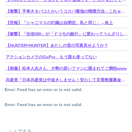
【衝撃】手巻きタバコとかいうコスパ最強の喫煙方法←これｗｗｗｗｗ
【悲報】「シャニマスの灯織は自閉症。私と同じ」→炎上
【衝撃】「住信SBI」が「ドコモの銀行」に変わってうんざりしてるやつｗｗｗｗｗ
【HUNTER×HUNTER】あたしの昔の写真見せようか？
アクションカメラのGoPro、もう誰も使ってない
【画像】松本人志さん、大勢の若いファンに囲まれてご満悦www
共産党「日本共産党は中抜きしません！安心して災害救援募金をしてください！」
Error: Feed has an error or is not valid.
Error: Feed has an error or is not valid.
シェアする