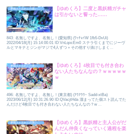
【ゆめくろ】二度と黒妖精ガチャ
夢職人と忘れじの黒い妖精
は引かないと誓った……
843: 名無しですよ、名無し！(愛知県) (ﾜｯﾁｮｲW 1fb5-DvUi)
2022/04/18(月) 15:14:00.01 ID:VnLqocEm0 ステラ引くまでにジーヴ
ルとマキナとジンがマジで4人ずつ＋その他すり抜けしまく...
【ゆめくろ】4枚目でも付き合わ
夢職人と忘れじの黒い妖精
ない人たちなんなの？ｗｗｗｗｗ
ｗ
496: 名無しですよ、名無し！(東京都) (ｱｳｱｳｳｰ Sadd-xtBa)
2023/06/12(月) 10:31:26.90 ID:QVacjtHda 溜まってた個スト読んでた
んだけど4枚目でも付き合わない人たちなんなの？w ...
【ゆめくろ】黒妖精と主人公がだ
夢職人と忘れじの黒い妖精
んだん仲良くなっていく過程を楽