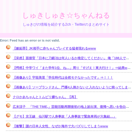
しゅきしゅき☆ちゃんねる
しゅきぴの情報を紹介する2ch・Twitterのまとめサイト
Error: Feed has an error or is not valid.
【嫉妬罪】JK相手に赤ちゃんプレイする猛者現れるwww
【呆然】面接官「日本に刀鍛冶は何人いるか推定してください」 俺「188人です」 面接官「どういう風に考えましたか？」俺「知ってました」⇒結果www
【愕然】中学ワイ「また学年1位、ね…」周り「すげえ！東大行け！」⇒結果www
【画像あり】宇垣美里「学生時代は全然モテなかったです」⇒！！！
【画像あり】ソープランドさん、門番4人倒さないと入れないように映ってしまうwww
クロかあちゃんとトムピリ嬢ちゃん。【再】
広末涼子 「THE TIME,」芸能活動再開後初の地上波出演、復帰へ思いを告白「自分の弱い部分だったり…」
【グモ】京王線 仙川駅で人身事故「人身事故で緊急車両が大集結…」
【衝撃】謎の日本人女性、なぜか海外で大バズりしてしまうwww