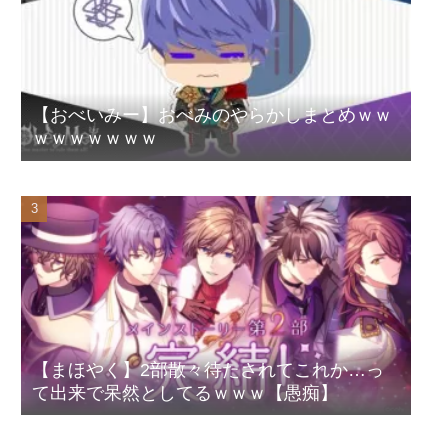
【おべいみー】おべみのやらかしまとめｗｗ
ｗｗｗｗｗｗｗ
【まほやく】2部散々待たされてこれか…っ
て出来で呆然としてるｗｗｗ【愚痴】