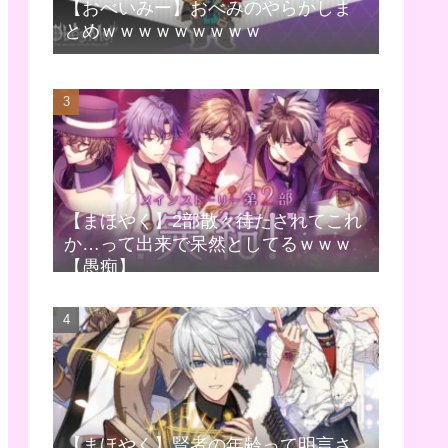
【おべいみー】おべみのやらかしま
とめｗｗｗｗｗｗｗｗｗ
【まほやく】2部散々待たされてこれ
か…って出来で呆然としてるｗｗｗ
【愚痴】
【まほやく】賢者の年齢って明言さ