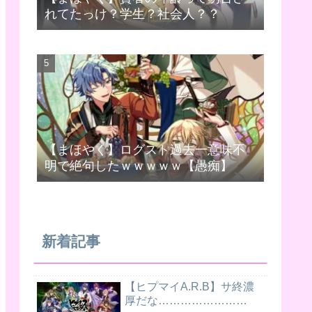
れてたっけ？学生？社会人？？
【まほやく】ログスト過去一意味不
明で絶句したｗｗｗｗｗ【愚痴】
新着記事
【ヒプマイA.R.B】サ終濃
厚だな……………………