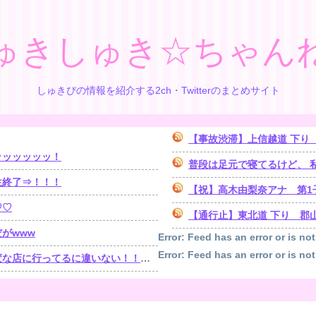
ゅきしゅき☆ちゃん
しゅきぴの情報を紹介する2ch・Twitterのまとめサイト
【事故渋滞】上信越道 下り 日暮山トンネル付近
ッッッッッッ！
普段は足元で寝てるけど、 私が
生終了⇒！！！
【祝】高木由梨奈アナ 第1
♡♡
【通行止】東北道 下り 郡山南IC→
がwww
Error: Feed has an error or is not
Error: Feed has an error or is not
！！！」探偵「調べたところ･･･」⇒結果ｗｗ