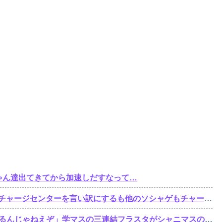
ゃん達出てきてから加速しだすなって…
【悲報】セルラン1位逃したブルアカ5.5周年さん、チャージセンターを言い訳にするも他のソシャゲもチャージセンター在りきでセルラン1位取ってることを指摘される
【悲報】高山「三連結フラスタを楽屋花に持ってくるんじゃねえぞ」学マスの三連結フラスタがシャニマスの注意書きで名指しされてしまう