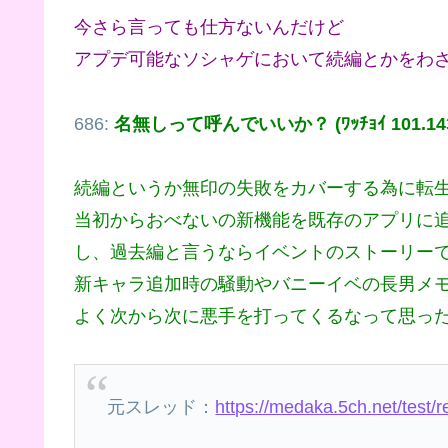
今さら言っても仕方ないんだけど
アプデ可能なソシャゲにおいて続編とかをわ
686:
名無しって呼んでいいか？ (ﾜｯﾁｮｲ 101.143.
続編というか無印の失敗をカバーする為に転
当初からおべないの新機能を既存のアプリに
し、過去編と言うならイベントのストーリー
新キャラ追加時の騒動やバニーイベの長男メ
よく次から次に悪手を打ってくるなって思っ
元スレッド：
https://medaka.5ch.net/test/