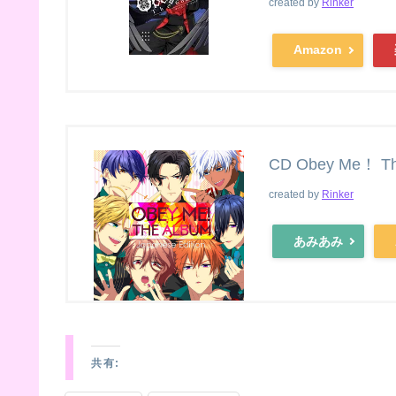
created by
Rinker
Amazon
CD Obey Me！ The
created by
Rinker
あみあみ
共有: