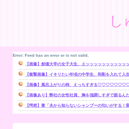
し
Error: Feed has an error or is not valid.
【画像】創価大学の女子大生、エッッッッッッッッッッ
【衝撃画像】イキリたい年頃の中学生、和彫を入れて人
【画像】風呂上がりの柿、えっちすぎる♡♡♡♡♡♡♡
【画像あり】弊社の女性社員、胸を強調しすぎで困るんだ
【愕然】妻「夫から知らないシャンプーの匂いがする！変な店に行ってるに違いない