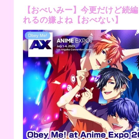
【おべいみー】今更だけど続編
れるの嫌よね【おべない】
Obey Me!