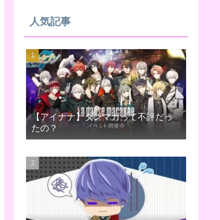
人気記事
【アイナナ】ダンマカって不評だっ
たの？