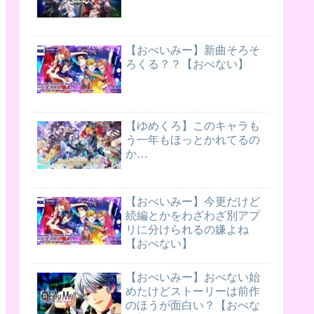
【おべいみー】新曲そろそ
ろくる？？【おべない】
【ゆめくろ】このキャラも
う一年もほっとかれてるの
か…
【おべいみー】今更だけど
続編とかをわざわざ別アプ
リに分けられるの嫌よね
【おべない】
【おべいみー】おべない始
めたけどストーリーは前作
のほうが面白い？【おべな