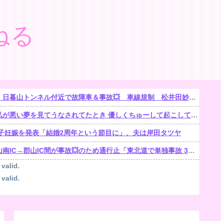
ねる
で故障車＆事故💥 車線規制 松井田妙義IC〜佐久平IC 渋滞距離 10.0km 通過時間 50 分
悪い夢を見てうなされてたとき 優しくちゅーして起こしてくれた。【再】
子妊娠を発表「結婚2周年という節目に」、夫は岸田タツヤ
郡山IC間が事故💥のため通行止「東北道で単独事故 3人がけが1人が心肺停止」
 valid.
 valid.