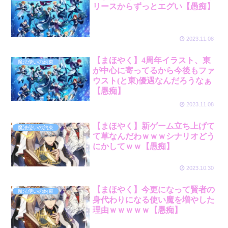
リースからずっとエグい【愚痴】
2023.11.08
【まほやく】4周年イラスト、東
魔法使いの約束
が中心に寄ってるから今後もファ
ウスト(と東)優遇なんだろうなぁ
【愚痴】
2023.11.08
【まほやく】新ゲーム立ち上げて
魔法使いの約束
て草なんだわｗｗｗシナリオどう
にかしてｗｗ【愚痴】
2023.10.30
【まほやく】今更になって賢者の
魔法使いの約束
身代わりになる使い魔を増やした
理由ｗｗｗｗｗ【愚痴】