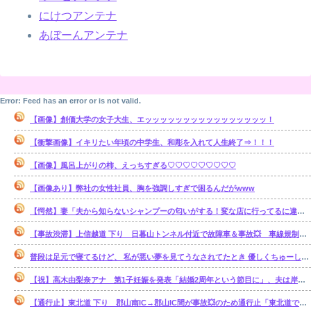
にけつアンテナ
あぼーんアンテナ
Error: Feed has an error or is not valid.
【画像】創価大学の女子大生、エッッッッッッッッッッッッッッッッ！
【衝撃画像】イキリたい年頃の中学生、和彫を入れて人生終了⇒！！！
【画像】風呂上がりの柿、えっちすぎる♡♡♡♡♡♡♡♡♡
【画像あり】弊社の女性社員、胸を強調しすぎで困るんだがwww
【愕然】妻「夫から知らないシャンプーの匂いがする！変な店に行ってるに違いない！！！」探偵「調べたところ･･･」⇒結果ｗｗ
【事故渋滞】上信越道 下り 日暮山トンネル付近で故障車＆事故💥 車線規制 松井田妙義IC〜佐久平IC 渋滞距離 10.0km 通過時間 50 分
普段は足元で寝てるけど、 私が悪い夢を見てうなされてたとき 優しくちゅーして起こしてくれた。【再】
【祝】高木由梨奈アナ 第1子妊娠を発表「結婚2周年という節目に」、夫は岸田タツヤ
【通行止】東北道 下り 郡山南IC→郡山IC間が事故💥のため通行止「東北道で単独事故 3人がけが1人が心肺停止」