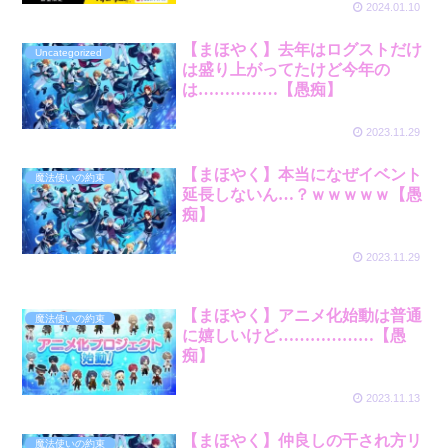
2024.01.10
【まほやく】去年はログストだけ
Uncategorized
は盛り上がってたけど今年の
は……………【愚痴】
2023.11.29
【まほやく】本当になぜイベント
魔法使いの約束
延長しないん…？ｗｗｗｗｗ【愚
痴】
2023.11.29
【まほやく】アニメ化始動は普通
魔法使いの約束
に嬉しいけど………………【愚
痴】
2023.11.13
【まほやく】仲良しの干され方リ
魔法使いの約束