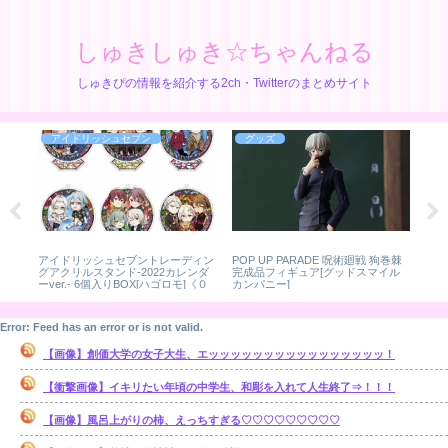
しゅきしゅき☆ちゃんねる
しゅきぴの情報を紹介する2ch・Twitterのまとめサイト
アイドリッシュセブン
グッズ
ram
アイドリッシュセブントレーディン
POP UP PARADE 呪術廻戦 狗巻棘
ディ
2パ
グアクリルスタンド-2022カレンダ
完成品フィギュア[グッドスマイル
ラン
ーver.- 6個入りBOX[ハゴロモ]《０
カンパニー]
チ
４月予約》
Error: Feed has an error or is not valid.
【画像】創価大学の女子大生、エッッッッッッッッッッッッッッッッ！
【衝撃画像】イキリたい年頃の中学生、和彫を入れて人生終了⇒！！！
【画像】風呂上がりの柿、えっちすぎる♡♡♡♡♡♡♡♡♡