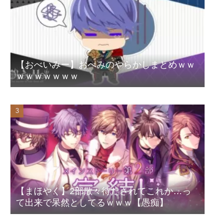
【おべいみー】おべみのやらかしまとめｗｗ
ｗｗｗｗｗｗｗ
【まほやく】2部散々待たされてこれか…っ
て出来で呆然としてるｗｗｗ【愚痴】