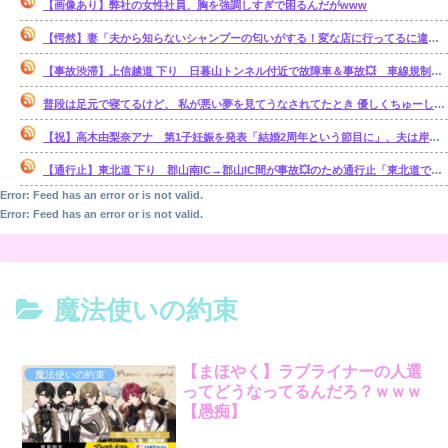
【画像あり】弊社の女性社員、胸を強調しすぎで困るんだがwww
【愕然】妻「夫から知らないシャンプーの匂いがする！変な店に行ってるに違いない！！！」探偵「調べたところ･･･」⇒結果ｗｗ
【事故渋滞】上信越道 下り 日暮山トンネル付近で故障車＆事故💥 車線規制 松井田妙義IC〜佐久平IC 渋滞距離 10.0km 通過時間 50 分
普段は足元で寝てるけど、 私が悪い夢を見てうなされてたとき 優しくちゅーして起こしてくれた。【再】
【祝】高木由梨奈アナ 第1子妊娠を発表「結婚2周年という節目に」、夫は岸田タツヤ
【通行止】東北道 下り 郡山南IC→郡山IC間が事故💥のため通行止「東北道で単独事故 3人がけが1人が心肺停止」
Error: Feed has an error or is not valid.
Error: Feed has an error or is not valid.
魔法使いの約束
【まほやく】ラブライナーの人選
魔法使いの約束
ってどうなってるんだろ？ｗｗｗ
【愚痴】