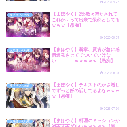
2023.09.22
【まほやく】2部散々待たされて
魔法使いの約束
これか…って出来で呆然としてる
ｗｗｗ【愚痴】
2023.09.05
【まほやく】新章、賢者が急に感
魔法使いの約束
情爆発させててついていけな
い…………ｗｗｗｗｗ【愚痴】
2023.08.08
【まほやく】テキストのかさ増し
魔法使いの約束
でずっと飯の話してるよなｗｗｗ
ｗ【愚痴】
2023.07.10
【まほやく】料理のミッションか
魔法使いの約束
滅茶苦茶ダルいｗｗｗｗｗ【愚