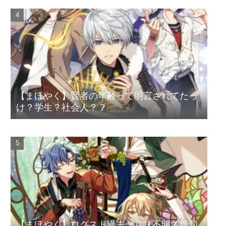
【まほやく】賢者の年齢って明言されてたっ
け？学生？社会人？？
【まほやく】ログスト過去一意味不明で絶句