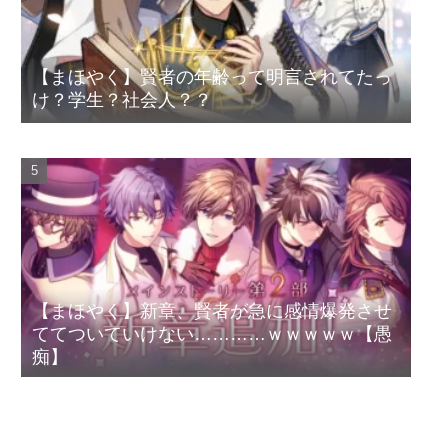
【まほやく】賢者の年齢って明言されてたっ
け？学生？社会人？？
【まほやく】新章、賢者が急に感情爆発させ
ててついていけない…………ｗｗｗｗｗ【愚
痴】