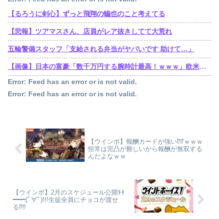
【るろうに剣心】ずっと飛翔の蝙也のこと考えてる
【悲報】ツアマスさん、店員がレア抜きしてて大荒れ
五輪警備スタッフ「支給される弁当がヤバいです 助けて…」
【画像】日本の富豪「数千万円する腕時計最高！ｗｗｗ」欧米の大富豪「…」
Error: Feed has an error or is not valid.
Error: Feed has an error or is not valid.
【ウインボ】報酬カードが強い⁉⁉ｗｗｗ
恒常は完凸が難しいから報酬が無双する
んだよなｗｗ
【ウインボ】2月のスケジュール公開ｷﾀ
━━(ﾟ∀ﾟ)!!!生徒全員にチョコが渡せ
る⁉⁉