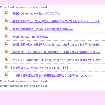
Error: Feed has an error or is not valid.
【画像】フジテレビで水着JK♡♡♡♡♡♡
【警告】医師『”これ”飲んでる人、肝臓がフォアグラ化します･････。』⇒！
【画像】相席食堂に仕込みレベルの鍾乳洞受付嬢www
【画像】ボスJK、撮られるwww
【悲報】島田紳助が小林麻耶さんを追い込んで破壊したとされる手口の詳細が明らかに･･････！！
【高校野球】ついに田中マー君が高野連の「七回制」導入に異議申す！ドーム球場でやれ
【マジかよ】日本の強さ、実はこれ。外国人が“日常”を見て衝撃を受けた理由
実家で初めてのこたつにウキウキなクロ様。【再】
【大相撲】藤井康生が語る！横綱昇進に必要なもの数字だけではない！
Error: Feed has an error or is not valid.
Error: Feed has an error or is not valid.