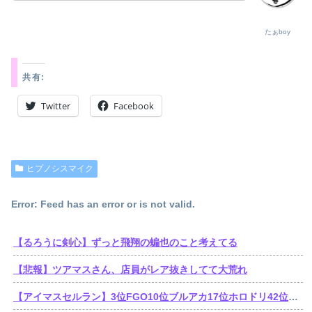
たぁboy
共有:
Twitter
Facebook
ヒプノシスマイク
Error: Feed has an error or is not valid.
【るろうに剣心】ずっと飛翔の蝙也のこと考えてる
【悲報】ツアマスさん、店員がレア抜きしてて大荒れ
【アイマスセルラン】3位FGO10位ブルアカ17位ホロドリ42位スタレ103位学マス240位シャニソン449位シャニマス489位デレステ490位ミリシタ