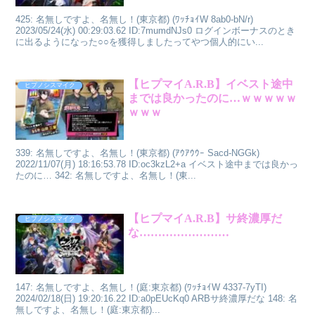
425: 名無しですよ、名無し！(東京都) (ﾜｯﾁｮｲW 8ab0-bN/r)
2023/05/24(水) 00:29:03.62 ID:7mumdNJs0 ログインボーナスのとき
に出るようになった○○を獲得しましたってやつ個人的にい...
【ヒプマイA.R.B】イベスト途中
ヒプノシスマイク
までは良かったのに…ｗｗｗｗｗ
ｗｗｗ
339: 名無しですよ、名無し！(東京都) (ｱｳｱｳｳｰ Sacd-NGGk)
2022/11/07(月) 18:16:53.78 ID:oc3kzL2+a イベスト途中までは良かっ
たのに… 342: 名無しですよ、名無し！(東...
【ヒプマイA.R.B】サ終濃厚だ
ヒプノシスマイク
な……………………
147: 名無しですよ、名無し！(庭:東京都) (ﾜｯﾁｮｲW 4337-7yTI)
2024/02/18(日) 19:20:16.22 ID:a0pEUcKq0 ARBサ終濃厚だな 148: 名
無しですよ、名無し！(庭:東京都)...