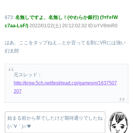
673:
名無しですよ、名無し！(やわらか銀行) (ﾜｯﾁｮｲW
c7aa-LsF/)
2022/01/22(土) 20:12:02.02 ID:oYV8rtnR0
はあ、ここをタップねえ…とか言ってる割にVRには強い
幻太郎
元スレッド：
http://krsw.5ch.net/test/read.cgi/gamesm/1637507
207
始まる前から草でしたけど期待通りでしたね
(∩´∀｀)∩💗