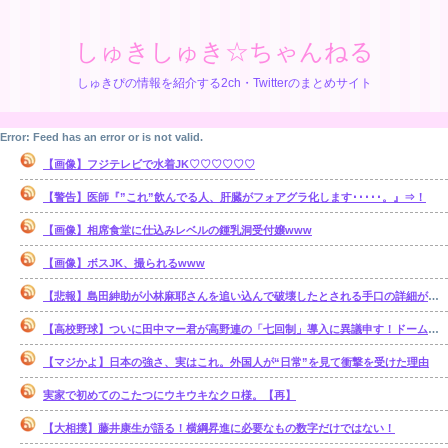
しゅきしゅき☆ちゃんねる
しゅきぴの情報を紹介する2ch・Twitterのまとめサイト
Error: Feed has an error or is not valid.
【画像】フジテレビで水着JK♡♡♡♡♡♡
【警告】医師『”これ”飲んでる人、肝臓がフォアグラ化します･････。』⇒！
【画像】相席食堂に仕込みレベルの鍾乳洞受付嬢www
【画像】ボスJK、撮られるwww
【悲報】島田紳助が小林麻耶さんを追い込んで破壊したとされる手口の詳細が明らかに･･････！！
【高校野球】ついに田中マー君が高野連の「七回制」導入に異議申す！ドーム球場でやれ
【マジかよ】日本の強さ、実はこれ。外国人が“日常”を見て衝撃を受けた理由
実家で初めてのこたつにウキウキなクロ様。【再】
【大相撲】藤井康生が語る！横綱昇進に必要なもの数字だけではない！