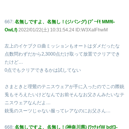
667:
名無しですよ、名無し！(ジパング) (ﾌﾞｰｲﾓ MMf6-
OwLf)
2022/01/22(土) 10:31:54.24 ID:W3XaIFhwM
左上のイケブクロ曲ミッションもオートはダメだったな
点数問わずだから2,3000点だけ取って放置でクリアでき
たけど…
0点でもクリアできるかは試してない
さまときと理鶯のテニスウェアが手に入ったのでこの際銃
兎もそろえたいけどなんでお前そんなお父さんみたいなテ
ニスウェアなんだよ…
銃兎のスーツじゃない服ってレアなのにお父さん…
668:
名無しですよ、名無し！(神奈川県) (ﾜｯﾁｮｲW bdf3-