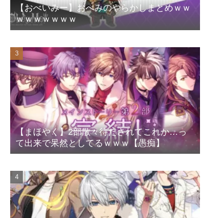
【おべいみー】おべみのやらかしまとめｗｗ
ｗｗｗｗｗｗｗ
【まほやく】2部散々待たされてこれか…っ
て出来で呆然としてるｗｗｗ【愚痴】