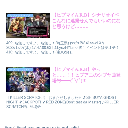
【ヒプマイA.R.B】シナリオイベ
ヒプノシスマイク
こんなに連発せんでもいいのにな
と思うけど………
409: 名無しですよ、名無し！(埼玉県) (ﾜｯﾁｮｲW 41aa-xLXr)
2022/12/07(水) 17:47:00.63 ID:LyuzHYbm0 後半イベントは夢オチ？
410: 名無しですよ、名無し！(東京都) (...
【ヒプマイA.R.B】やっ
ヒプノシスマイク
と……！！ヒプアニのシブヤ曲登
場ｷﾀ━━(ﾟ∀ﾟ)!!!
【KILLER SCRATCH!!】 おまたせしました✨ 🎵SHIBUYA GHOST
NIGHT 🎵JACKPOT! 🎵RED ZONE(Don't test da Master) がKILLER
SCRATCH!!に登場💿...
Error: Feed has an error or is not valid.