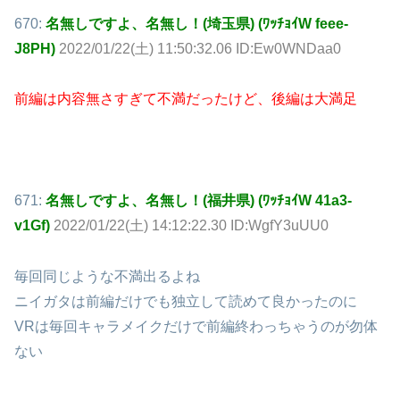
670:
名無しですよ、名無し！(埼玉県) (ﾜｯﾁｮｲW feee-
J8PH)
2022/01/22(土) 11:50:32.06 ID:Ew0WNDaa0
前編は内容無さすぎて不満だったけど、後編は大満足
671:
名無しですよ、名無し！(福井県) (ﾜｯﾁｮｲW 41a3-
v1Gf)
2022/01/22(土) 14:12:22.30 ID:WgfY3uUU0
毎回同じような不満出るよね
ニイガタは前編だけでも独立して読めて良かったのに
VRは毎回キャラメイクだけで前編終わっちゃうのが勿体
ない