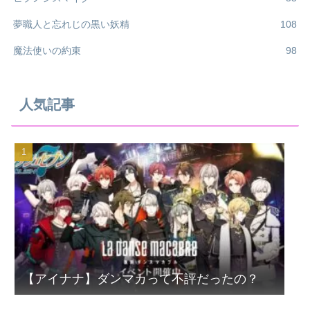
夢職人と忘れじの黒い妖精
108
魔法使いの約束
98
人気記事
【アイナナ】ダンマカって不評だったの？