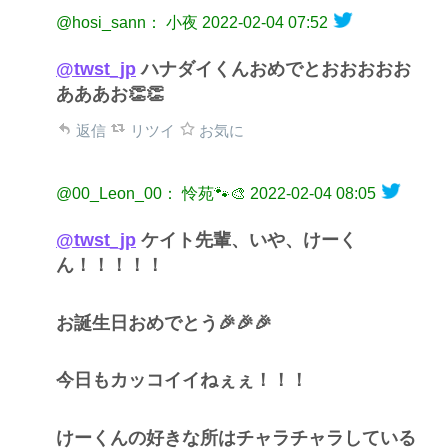
@hosi_sann： 小夜
2022-02-04 07:52
@twst_jp
ハナダイくんおめでとおおおおお
あああお👏👏
返信
リツイ
お気に
@00_Leon_00： 怜苑🐾🎨
2022-02-04 08:05
@twst_jp
ケイト先輩、いや、けーく
ん！！！！！
お誕生日おめでとう🎉🎉🎉
今日もカッコイイねぇぇ！！！
けーくんの好きな所はチャラチャラしている