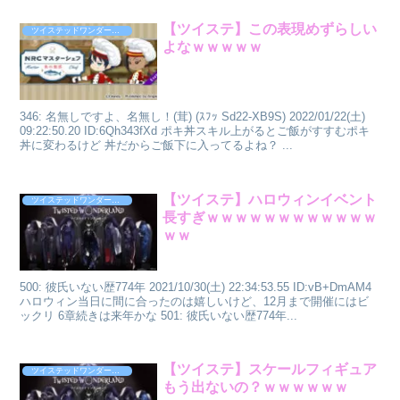
【ツイステ】この表現めずらしい
ツイステッドワンダーランド
よなｗｗｗｗｗ
346: 名無しですよ、名無し！(茸) (ｽﾌｯ Sd22-XB9S) 2022/01/22(土)
09:22:50.20 ID:6Qh343fXd ポキ丼スキル上がるとご飯がすすむポキ
丼に変わるけど 丼だからご飯下に入ってるよね？ ...
【ツイステ】ハロウィンイベント
ツイステッドワンダーランド
長すぎｗｗｗｗｗｗｗｗｗｗｗｗ
ｗｗ
500: 彼氏いない歴774年 2021/10/30(土) 22:34:53.55 ID:vB+DmAM4
ハロウィン当日に間に合ったのは嬉しいけど、12月まで開催にはビ
ックリ 6章続きは来年かな 501: 彼氏いない歴774年...
【ツイステ】スケールフィギュア
ツイステッドワンダーランド
もう出ないの？ｗｗｗｗｗｗ