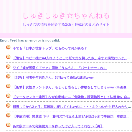
しゅきしゅき☆ちゃんねる
しゅきぴの情報を紹介する2ch・Twitterのまとめサイト
Error: Feed has an error or is not valid.
今でも「日本が世界トップ」なものって何がある？
【警告】コピー機にA4入れようとして紙で指を切った奴。今すぐ病院にいけ。腕一本切断になってもしらんぞ
ワイ「嫁が可愛くてサァ」同僚「うんうん、『パートナー』ね」
【悲報】弱者中年男性さん、3万払って婚活の練習www
【衝撃】女性タレントさん、ちょっと恐ろしい体験をしてしまうwww (※画像あり)
【データセンター建設】なぜ住宅地に…「危険物」貯蔵施設として法整備を 自…
捕獲してから2ヶ月。毎日添い寝してくれたのに・・・おとついから押入れかリビングで ひとり寝るようになってしまった・・・。【再】
【事故渋滞】関越道 下り 藤岡JCT付近＆上里SA付近2ヶ所で事故💥 車線規制 本庄児玉IC〜藤岡JCT 渋滞距離 5.0km 通過時間 20 分
あの段ボールで宅急便カーを作ったけど入ってくれない【再】