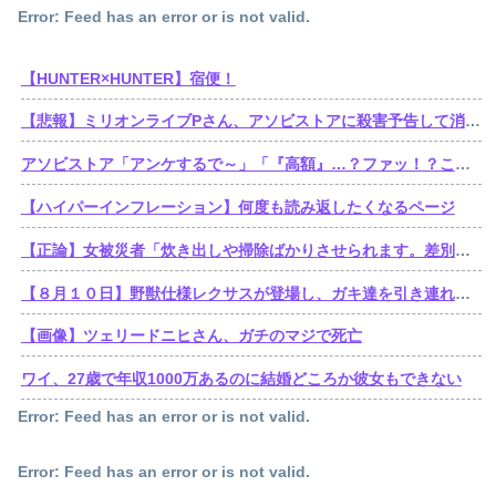
Error: Feed has an error or is not valid.
【HUNTER×HUNTER】宿便！
【悲報】ミリオンライブPさん、アソビストアに殺害予告して消される
アソビストア「アンケするで～」「『高額』…？ファッ！？これはカスタマーハラスメント！弁護士と警察使って法的措置させてもらうやで～！！！（クソデカ警告文）」
【ハイパーインフレーション】何度も読み返したくなるページ
【正論】女被災者「炊き出しや掃除ばかりさせられます。差別ですよね？」
【８月１０日】野獣仕様レクサスが登場し、ガキ達を引き連れてハーメルンの笛吹き状態となる （※動画あり）
【画像】ツェリードニヒさん、ガチのマジで死亡
ワイ、27歳で年収1000万あるのに結婚どころか彼女もできない
Error: Feed has an error or is not valid.
Error: Feed has an error or is not valid.