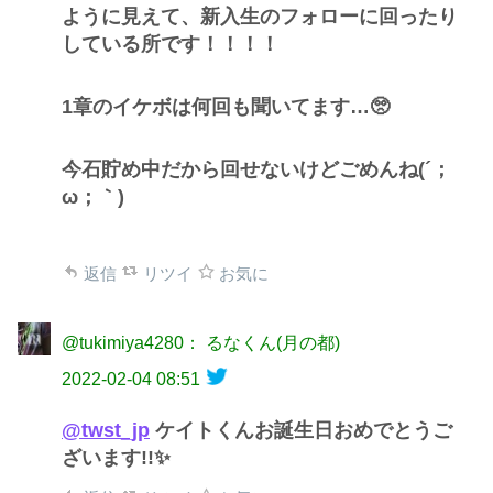
ように見えて、新入生のフォローに回ったり
している所です！！！！
1章のイケボは何回も聞いてます…🥺
今石貯め中だから回せないけどごめんね(´；
ω；｀)
返信
リツイ
お気に
@tukimiya4280： るなくん(月の都)
2022-02-04 08:51
@twst_jp
ケイトくんお誕生日おめでとうご
ざいます!!✨