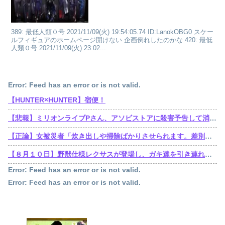
389: 最低人類０号 2021/11/09(火) 19:54:05.74 ID:LanokOBG0 スケー
ルフィギュアのホームページ開けない 企画倒れしたのかな 420: 最低
人類０号 2021/11/09(火) 23:02...
Error: Feed has an error or is not valid.
【HUNTER×HUNTER】宿便！
【悲報】ミリオンライブPさん、アソビストアに殺害予告して消される
【正論】女被災者「炊き出しや掃除ばかりさせられます。差別ですよね？」
【８月１０日】野獣仕様レクサスが登場し、ガキ達を引き連れてハーメルンの笛吹き状態となる （※動画あり）
Error: Feed has an error or is not valid.
Error: Feed has an error or is not valid.