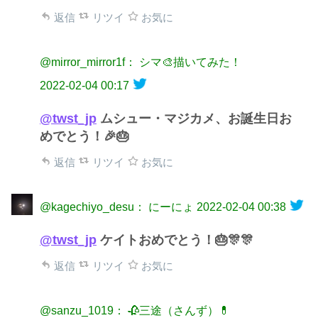
返信
リツイ
お気に
@mirror_mirror1f： シマ🎨描いてみた！
2022-02-04 00:17
@twst_jp
ムシュー・マジカメ、お誕生日お
めでとう！🎉🎂
返信
リツイ
お気に
@kagechiyo_desu： にーにょ
2022-02-04 00:38
@twst_jp
ケイトおめでとう！🎂🎊🎊
返信
リツイ
お気に
@sanzu_1019： 🥀三途（さんず）💊