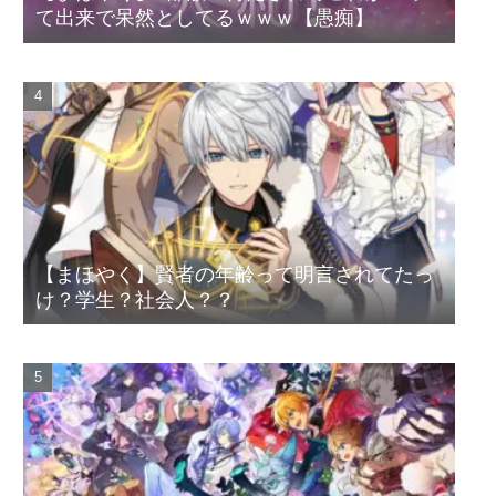
て出来で呆然としてるｗｗｗ【愚痴】
【まほやく】賢者の年齢って明言されてたっ
け？学生？社会人？？