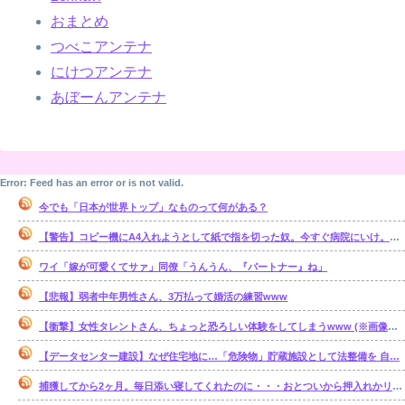
おまとめ
つべこアンテナ
にけつアンテナ
あぼーんアンテナ
Error: Feed has an error or is not valid.
今でも「日本が世界トップ」なものって何がある？
【警告】コピー機にA4入れようとして紙で指を切った奴。今すぐ病院にいけ。腕一本切断になってもしらんぞ
ワイ「嫁が可愛くてサァ」同僚「うんうん、『パートナー』ね」
【悲報】弱者中年男性さん、3万払って婚活の練習www
【衝撃】女性タレントさん、ちょっと恐ろしい体験をしてしまうwww (※画像あり)
【データセンター建設】なぜ住宅地に…「危険物」貯蔵施設として法整備を 自…
捕獲してから2ヶ月。毎日添い寝してくれたのに・・・おとついから押入れかリビングで ひとり寝るようになってしまった・・・。【再】