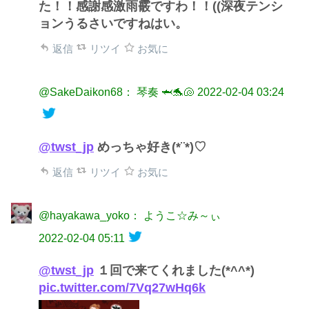
た！！感謝感激雨霰ですわ！！((深夜テンシ
ョンうるさいですねはい。
返信
リツイ
お気に
@SakeDaikon68： 琴奏 🦈🐬🐚
2022-02-04 03:24
@twst_jp
めっちゃ好き(*¨*)♡
返信
リツイ
お気に
@hayakawa_yoko： ようこ☆み～ぃ
2022-02-04 05:11
@twst_jp
１回で来てくれました(*^^*)
pic.twitter.com/7Vq27wHq6k