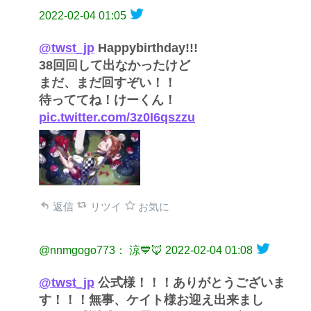
2022-02-04 01:05
@twst_jp
Happybirthday!!!
38回回して出なかったけど
まだ、まだ回すぞい！！
待っててね！けーくん！
pic.twitter.com/3z0I6qszzu
返信
リツイ
お気に
@nnmgogo773： 涼💙🦊
2022-02-04 01:08
@twst_jp
公式様！！！ありがとうございま
す！！！無事、ケイト様お迎え出来まし