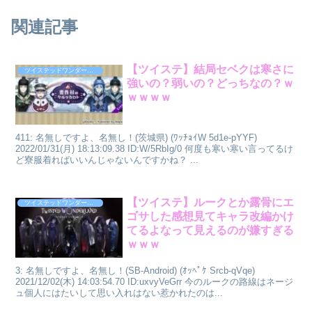
関連記事
【ツイステ】結局セベクは寒さに
ツイステッドワンダーランド
強いの？弱いの？どっちなの？ｗ
ｗｗｗｗ
411: 名無しですよ、名無し！(茨城県) (ﾜｯﾁｮｲW 5d1e-pYYF)
2022/01/31(月) 18:13:09.38 ID:W/5RbIg/0 何度も寒い寒い言ってるけ
ど寮服着ればいいんじゃないんですかね？ ...
【ツイステ】ルークとか露骨にエ
ツイステッドワンダーランド
ゴサした感想見てキャラ改編かけ
てるよなって見えるのが嫌すぎる
ｗｗｗ
3: 名無しですよ、名無し！(SB-Android) (ｵｯﾍﾟｹ Srcb-qVqe)
2021/12/02(木) 14:03:54.70 ID:uxvyVeGrr 今のルークの路線はネージ
ュ個人にはたいして思い入れはない惹かれたのは...