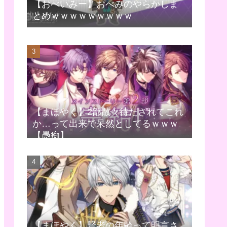
【おべいみー】おべみのやらかしま
とめｗｗｗｗｗｗｗｗｗ
【まほやく】2部散々待たされてこれ
か…って出来で呆然としてるｗｗｗ
【愚痴】
【まほやく】賢者の年齢って明言さ