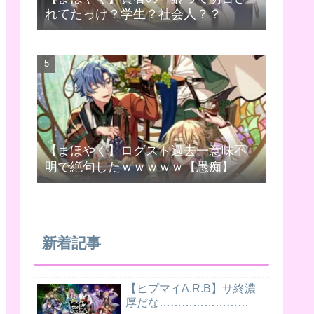
れてたっけ？学生？社会人？？
【まほやく】ログスト過去一意味不
明で絶句したｗｗｗｗｗ【愚痴】
新着記事
【ヒプマイA.R.B】サ終濃
厚だな……………………