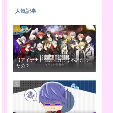
人気記事
【アイナナ】ダンマカって不評だっ
たの？