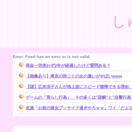
し
Error: Feed has an error or is not valid.
現金一切使わず2年が経過したけど質問ある？
【画像あり】東京の街ごとの女の違いがやばいwww
【謎】広末涼子さんが地上波にスピード復帰できる理由
ゲームの「荒らし行為」、その多くは”誤解”と”自警行為
友達「お前の彼女ブッサイク過ぎやろｗｗ」ワイ「だよなｗ