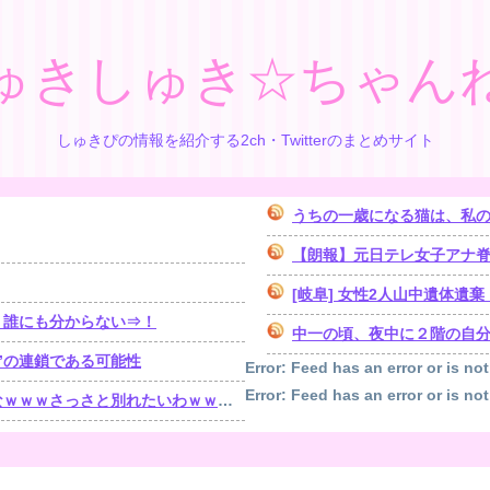
ゅきしゅき☆ちゃん
しゅきぴの情報を紹介する2ch・Twitterのまとめサイト
うちの一歳になる猫は、私の
【朗報】元日テレ女子アナ脊山
[岐阜] 女性2人山中遺体
、誰にも分からない⇒！
中一の頃、夜中に２階の自分の
”の連鎖である可能性
Error: Feed has an error or is not
Error: Feed has an error or is not
ｗｗさっさと別れたいわｗｗｗ」