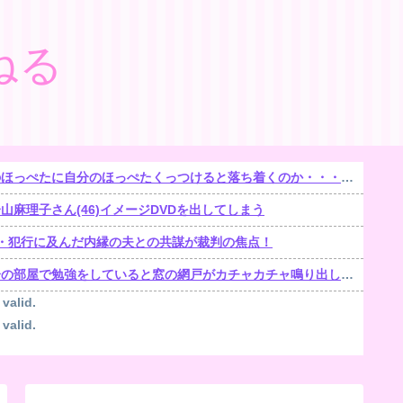
ねる
ほっぺたに自分のほっぺたくっつけると落ち着くのか・・・【再】
麻理子さん(46)イメージDVDを出してしまう
遺棄・犯行に及んだ内縁の夫との共謀が裁判の焦点！
部屋で勉強をしていると窓の網戸がカチャカチャ鳴り出した。【再】
 valid.
 valid.