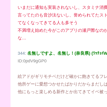
いまだに通知も実装されないし、スタミナ消
言ってたのも音沙汰ないし、誉められてたス
てなくなってきてる人も多そう
不満増え始めた今がこのアプリの瀬戸際なの
な…
344:
名無しですよ、名無し！(奈良県) (ﾜｯﾁｮｲW ff
ID:0pdV9gGP0
絵アドがギリモチベだけど確かに飽きてるフ
他所ゲーに愛想つかせたばかりだからまだし
他にもっと楽しめる新作とか出てきてイベ被