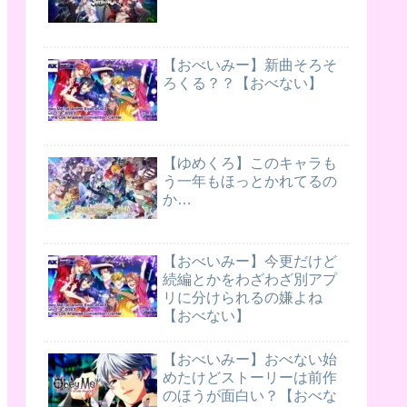
【おべいみー】新曲そろそ
ろくる？？【おべない】
【ゆめくろ】このキャラも
う一年もほっとかれてるの
か…
【おべいみー】今更だけど
続編とかをわざわざ別アプ
リに分けられるの嫌よね
【おべない】
【おべいみー】おべない始
めたけどストーリーは前作
のほうが面白い？【おべな