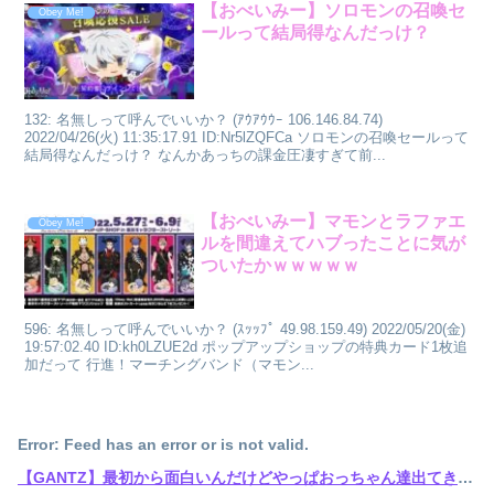
【おべいみー】ソロモンの召喚セ
Obey Me!
ールって結局得なんだっけ？
132: 名無しって呼んでいいか？ (ｱｳｱｳｳｰ 106.146.84.74)
2022/04/26(火) 11:35:17.91 ID:Nr5lZQFCa ソロモンの召喚セールって
結局得なんだっけ？ なんかあっちの課金圧凄すぎて前...
【おべいみー】マモンとラファエ
Obey Me!
ルを間違えてハブったことに気が
ついたかｗｗｗｗｗ
596: 名無しって呼んでいいか？ (ｽｯｯﾌﾟ 49.98.159.49) 2022/05/20(金)
19:57:02.40 ID:kh0LZUE2d ポップアップショップの特典カード1枚追
加だって 行進！マーチングバンド（マモン...
Error: Feed has an error or is not valid.
【GANTZ】最初から面白いんだけどやっぱおっちゃん達出てきてから加速しだすなって…