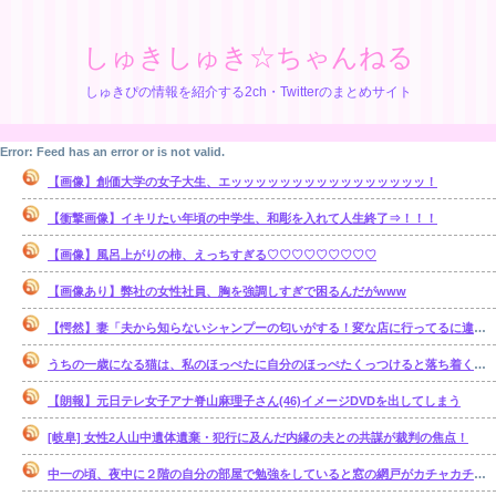
しゅきしゅき☆ちゃんねる
しゅきぴの情報を紹介する2ch・Twitterのまとめサイト
Error: Feed has an error or is not valid.
【画像】創価大学の女子大生、エッッッッッッッッッッッッッッッッ！
【衝撃画像】イキリたい年頃の中学生、和彫を入れて人生終了⇒！！！
【画像】風呂上がりの柿、えっちすぎる♡♡♡♡♡♡♡♡♡
【画像あり】弊社の女性社員、胸を強調しすぎで困るんだがwww
【愕然】妻「夫から知らないシャンプーの匂いがする！変な店に行ってるに違いない！！！」探偵「調べたところ･･･」⇒結果ｗｗ
うちの一歳になる猫は、私のほっぺたに自分のほっぺたくっつけると落ち着くのか・・・【再】
【朗報】元日テレ女子アナ脊山麻理子さん(46)イメージDVDを出してしまう
[岐阜] 女性2人山中遺体遺棄・犯行に及んだ内縁の夫との共謀が裁判の焦点！
中一の頃、夜中に２階の自分の部屋で勉強をしていると窓の網戸がカチャカチャ鳴り出した。【再】