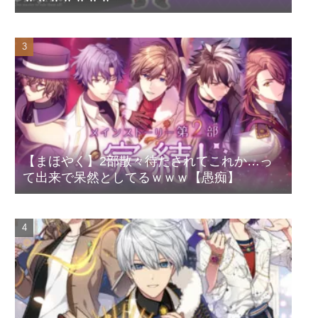
【まほやく】2部散々待たされてこれか…っ
て出来で呆然としてるｗｗｗ【愚痴】