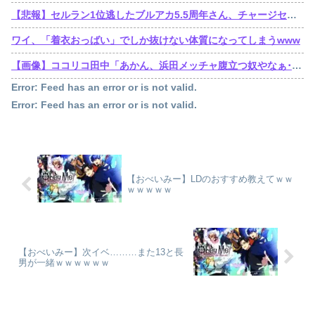
【悲報】セルラン1位逃したブルアカ5.5周年さん、チャージセンターを言い訳にするも他のソシャゲもチャージセンター在りきでセルラン1位取ってることを指摘される
ワイ、「着衣おっばい」でしか抜けない体質になってしまうwww
【画像】ココリコ田中「あかん、浜田メッチャ腹立つ奴やなぁ･････････せや！」⇒！！
Error: Feed has an error or is not valid.
Error: Feed has an error or is not valid.
【おべいみー】LDのおすすめ教えてｗｗ
ｗｗｗｗｗ
【おべいみー】次イベ………また13と長
男が一緒ｗｗｗｗｗｗ