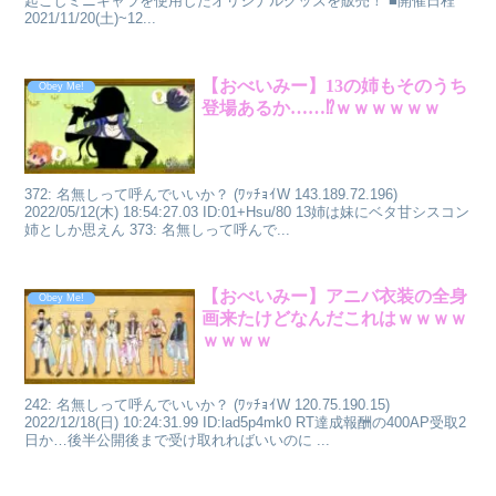
起こしミニキャラを使用したオリジナルグッズを販売！ ■開催日程
2021/11/20(土)~12...
【おべいみー】13の姉もそのうち
Obey Me!
登場あるか……⁉ｗｗｗｗｗｗ
372: 名無しって呼んでいいか？ (ﾜｯﾁｮｲW 143.189.72.196)
2022/05/12(木) 18:54:27.03 ID:01+Hsu/80 13姉は妹にベタ甘シスコン
姉としか思えん 373: 名無しって呼んで...
【おべいみー】アニバ衣装の全身
Obey Me!
画来たけどなんだこれはｗｗｗｗ
ｗｗｗｗ
242: 名無しって呼んでいいか？ (ﾜｯﾁｮｲW 120.75.190.15)
2022/12/18(日) 10:24:31.99 ID:lad5p4mk0 RT達成報酬の400AP受取2
日か…後半公開後まで受け取れればいいのに ...