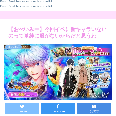
Error: Feed has an error or is not valid.
Error: Feed has an error or is not valid.
【おべいみー】今回イベに新キャラいない
のって単純に服がないからだと思うわ
Obey Me!
Twitter
Facebook
はてブ