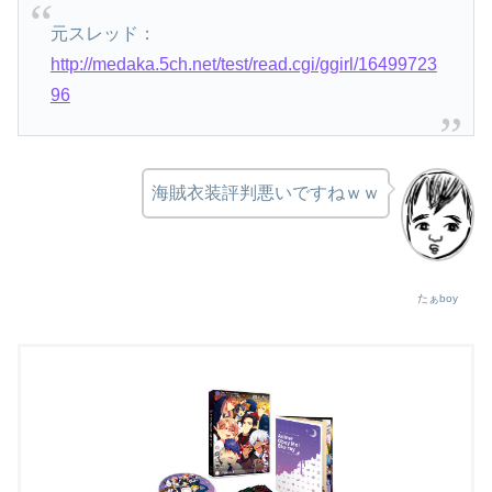
元スレッド：
http://medaka.5ch.net/test/read.cgi/ggirl/16499723
96
海賊衣装評判悪いですねｗｗ
たぁboy