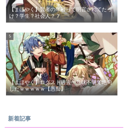
【まほやく】賢者の年齢って明言されてたっ
け？学生？社会人？？
【まほやく】ログスト過去一意味不明で絶句
したｗｗｗｗｗ【愚痴】
新着記事