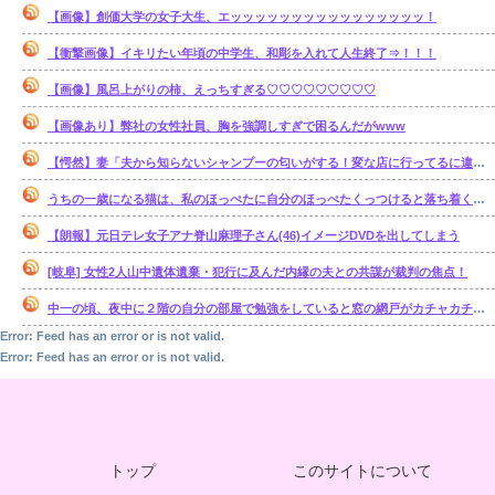
【画像】創価大学の女子大生、エッッッッッッッッッッッッッッッッ！
【衝撃画像】イキリたい年頃の中学生、和彫を入れて人生終了⇒！！！
【画像】風呂上がりの柿、えっちすぎる♡♡♡♡♡♡♡♡♡
【画像あり】弊社の女性社員、胸を強調しすぎで困るんだがwww
【愕然】妻「夫から知らないシャンプーの匂いがする！変な店に行ってるに違いない！！！」探偵「調べたところ･･･」⇒結果ｗｗ
うちの一歳になる猫は、私のほっぺたに自分のほっぺたくっつけると落ち着くのか・・・【再】
【朗報】元日テレ女子アナ脊山麻理子さん(46)イメージDVDを出してしまう
[岐阜] 女性2人山中遺体遺棄・犯行に及んだ内縁の夫との共謀が裁判の焦点！
中一の頃、夜中に２階の自分の部屋で勉強をしていると窓の網戸がカチャカチャ鳴り出した。【再】
Error: Feed has an error or is not valid.
Error: Feed has an error or is not valid.
トップ
このサイトについて