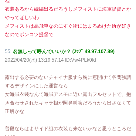
ね
衣装あるから続編出るだろうしメフィストに海軍提督とか
やってほしいわ
メフィストは高飛車なのにすぐ術にはまるぬけた所が好き
なのでポンコツ提督で
55:
名無しって呼んでいいか？ (ｽｯﾌﾟ 49.97.107.89)
2022/04/20(水) 13:19:57.14 ID:Vw4PLk0fd
露出する必要のないチャイナ服すら胸に窓開けて谷間強調
するデザインにした運営なら
女海賊衣装なんて海賊アスモに近い露出フルセットで、抱
き合わせされたキャラ担が阿鼻叫喚だろうから出さなくて
正解かな
普段ならはよサイド組の衣装も来ないかなと思うところだ