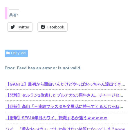
共有:
Twitter
Facebook
Obey Me!
Error: Feed has an error or is not valid.
【GANTZ】最初から面白いんだけどやっぱおっちゃん達出てきてから加速しだすなって…
【悲報】セルラン1位逃したブルアカ5.5周年さん、チャージセンターを言い訳にするも他のソシャゲもチャージセンター在りきでセルラン1位取ってることを指摘される
【悲報】高山「三連結フラスタを楽屋花に持ってくるんじゃねえぞ」学マスの三連結フラスタがシャニマスの注意書きで名指しされてしまう
【衝撃】SES10年目のワイ、転職するか迷うｗｗｗｗｗ
ワイ、「着衣おっばい」でしか抜けない体質になってしまうwww