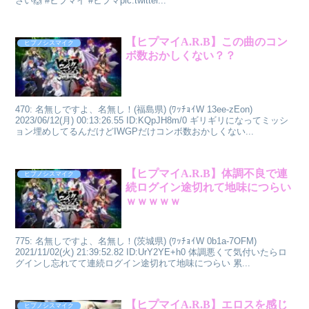
さい🙌 #ヒプマイ #ヒプマpic.twitter...
【ヒプマイA.R.B】この曲のコン
ヒプノシスマイク
ボ数おかしくない？？
470: 名無しですよ、名無し！(福島県) (ﾜｯﾁｮｲW 13ee-zEon)
2023/06/12(月) 00:13:26.55 ID:KQpJH8m/0 ギリギリになってミッシ
ョン埋めしてるんだけどIWGPだけコンボ数おかしくない...
【ヒプマイA.R.B】体調不良で連
ヒプノシスマイク
続ログイン途切れて地味につらい
ｗｗｗｗｗ
775: 名無しですよ、名無し！(茨城県) (ﾜｯﾁｮｲW 0b1a-7OFM)
2021/11/02(火) 21:39:52.82 ID:UrY2YE+h0 体調悪くて気付いたらロ
グインし忘れてて連続ログイン途切れて地味につらい 累...
【ヒプマイA.R.B】エロスを感じ
ヒプノシスマイク