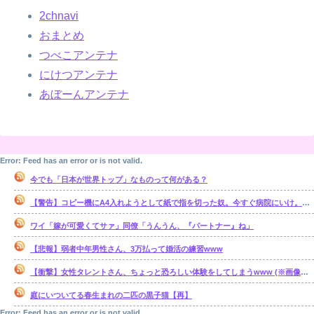
2chnavi
おまとめ
つべこアンテナ
にけつアンテナ
あぼーんアンテナ
Error: Feed has an error or is not valid.
今でも「日本が世界トップ」なものって何がある？
【警告】コピー機にA4入れようとして紙で指を切った奴。今すぐ病院にいけ。腕一本切断になってもしらんぞ
ワイ「嫁が可愛くてサァ」同僚「うんうん、『パートナー』ね」
【悲報】弱者中年男性さん、3万払って婚活の練習www
【衝撃】女性タレントさん、ちょっと恐ろしい体験をしてしまうwww (※画像あり)
庭にいついてる春生まれの二匹の黒子猫【再】
Error: Feed has an error or is not valid.