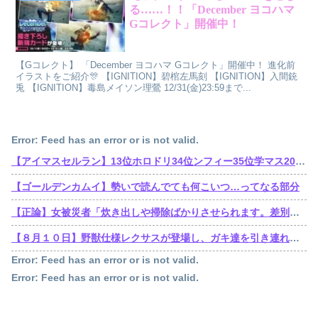
る……！！「December ヨコハマ
Gコレクト」開催中！
【Gコレクト】 「December ヨコハマ Gコレクト」開催中！ 進化前
イラストをご紹介🎊 【IGNITION】碧棺左馬刻 【IGNITION】入間銃
兎 【IGNITION】毒島メイソン理鶯 12/31(金)23:59まで...
Error: Feed has an error or is not valid.
【アイマスセルラン】13位ホロドリ34位ンフィー35位学マス203位シャニソン403位アズールレーン404位ミリシタ517位デレステ
【ゴールデンカムイ】勢いで読んでても何こいつ…ってなる部分
【正論】女被災者「炊き出しや掃除ばかりさせられます。差別ですよね？」
【８月１０日】野獣仕様レクサスが登場し、ガキ達を引き連れてハーメルンの笛吹き状態となる （※動画あり）
Error: Feed has an error or is not valid.
Error: Feed has an error or is not valid.