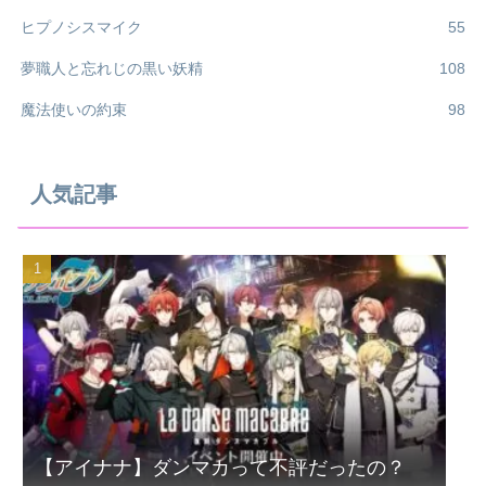
ヒプノシスマイク
55
夢職人と忘れじの黒い妖精
108
魔法使いの約束
98
人気記事
【アイナナ】ダンマカって不評だったの？