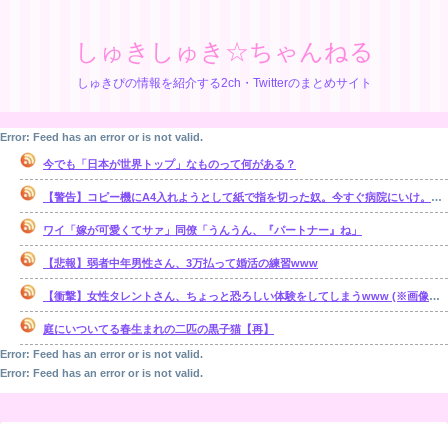
しゅきしゅき☆ちゃんねる
しゅきぴの情報を紹介する2ch・Twitterのまとめサイト
Error: Feed has an error or is not valid.
今でも「日本が世界トップ」なものって何がある？
【警告】コピー機にA4入れようとして紙で指を切った奴。今すぐ病院にいけ。腕一本切断になってもしらんぞ
ワイ「嫁が可愛くてサァ」同僚「うんうん、『パートナー』ね」
【悲報】弱者中年男性さん、3万払って婚活の練習www
【衝撃】女性タレントさん、ちょっと恐ろしい体験をしてしまうwww (※画像あり)
庭にいついてる春生まれの二匹の黒子猫【再】
Error: Feed has an error or is not valid.
Error: Feed has an error or is not valid.