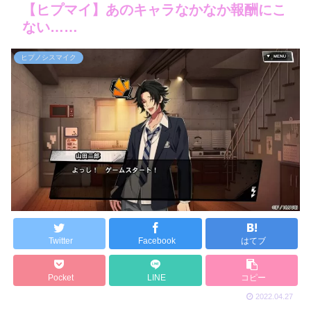
【ヒプマイ】あのキャラなかなか報酬にこ
ない……
ヒプノシスマイク
Twitter
Facebook
はてブ
Pocket
LINE
コピー
2022.04.27