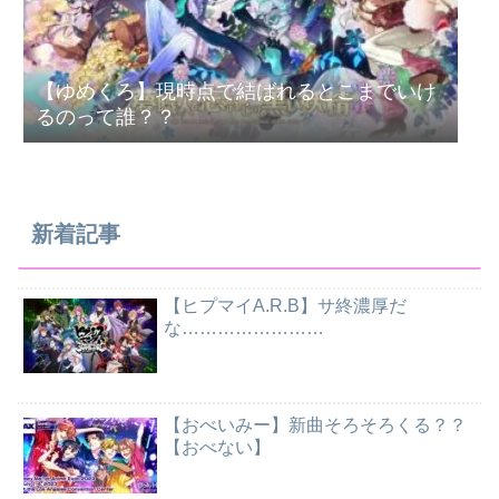
【ゆめくろ】現時点で結ばれるとこまでいけ
るのって誰？？
新着記事
【ヒプマイA.R.B】サ終濃厚だ
な……………………
【おべいみー】新曲そろそろくる？？
【おべない】