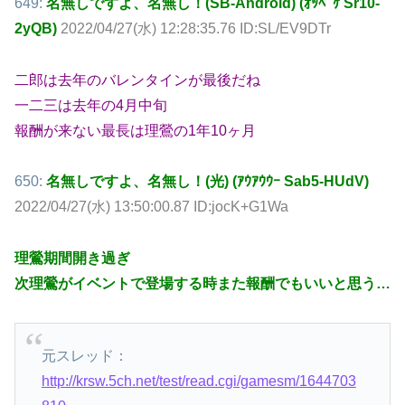
649:
名無しですよ、名無し！(SB-Android) (ｵｯﾍﾟｹ Sr10-
2yQB)
2022/04/27(水) 12:28:35.76 ID:SL/EV9DTr
二郎は去年のバレンタインが最後だね
一二三は去年の4月中旬
報酬が来ない最長は理鶯の1年10ヶ月
650:
名無しですよ、名無し！(光) (ｱｳｱｳｳｰ Sab5-HUdV)
2022/04/27(水) 13:50:00.87 ID:jocK+G1Wa
理鶯期間開き過ぎ
次理鶯がイベントで登場する時また報酬でもいいと思う…
元スレッド：
http://krsw.5ch.net/test/read.cgi/gamesm/1644703