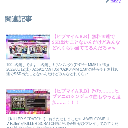
taboy
関連記事
【ヒプマイA.R.B】無料10連で
ヒプノシスマイク
SSR出たことないんだけどみんな
どれくらい当ててるんだろｗｗ
190: 名無しですよ、名無し！(ジパング) (ｱｳｱｳｸｰ MM51-kF6g)
2022/03/12(土) 02:59:17.59 ID:d7UZK8nMM 1.5thの時も今も無料10
連でSSR出たことないんだけどみんなどれくらい...
【ヒプマイA.R.B】ｱｯｱｯ………ヒ
ヒプノシスマイク
プアニのシンジュク曲もやっと追
加……！！！
【KILLER SCRATCH!!】 おまたせしました✨ 🎵WELCOME U
🎵Fallin' がKILLER SCRATCH!!に登場💿👋 ぜひプレイしてみてくだ