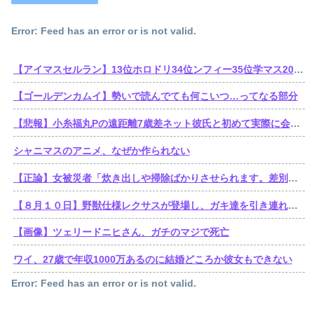
Error: Feed has an error or is not valid.
【アイマスセルラン】13位ホロドリ34位ンフィー35位学マス203位シャニソン403位アズールレーン404位ミリシタ517位デレステ
【ゴールデンカムイ】勢いで読んでても何こいつ…ってなる部分
【悲報】小糸福丸Pの遠距離7歳差ネット彼氏と初めて実際に会いに1泊2日東京へ→帰ってきて速攻お別れ報告
シャニマスのアニメ、なぜか作られない
【正論】女被災者「炊き出しや掃除ばかりさせられます。差別ですよね？」
【８月１０日】野獣仕様レクサスが登場し、ガキ達を引き連れてハーメルンの笛吹き状態となる （※動画あり）
【画像】ツェリードニヒさん、ガチのマジで死亡
ワイ、27歳で年収1000万あるのに結婚どころか彼女もできない
Error: Feed has an error or is not valid.