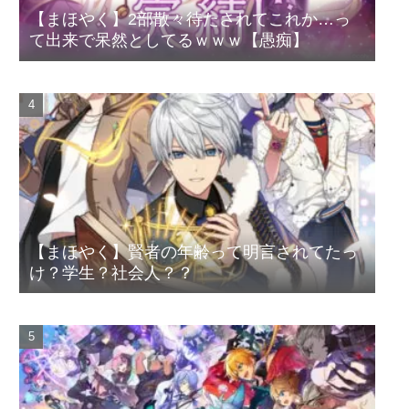
【まほやく】2部散々待たされてこれか…っ
て出来で呆然としてるｗｗｗ【愚痴】
【まほやく】賢者の年齢って明言されてたっ
け？学生？社会人？？