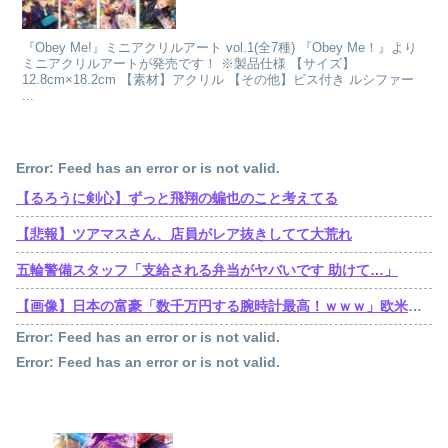
『Obey Me!』ミニアクリルアート vol.1(全7種) 『Obey Me！』より
ミニアクリルアートが発売です！ ※製品仕様 【サイズ】
12.8cm×18.2cm 【素材】アクリル 【その他】ビス付き ルシファー
...
Error: Feed has an error or is not valid.
【るろうに剣心】ずっと飛翔の蝙也のこと考えてる
【悲報】ツアマスさん、店員がレア抜きしてて大荒れ
五輪警備スタッフ「支給される弁当がヤバいです 助けて…」
【画像】日本の富豪「数千万円する腕時計最高！ｗｗｗ」欧米の大富豪「…」
Error: Feed has an error or is not valid.
Error: Feed has an error or is not valid.