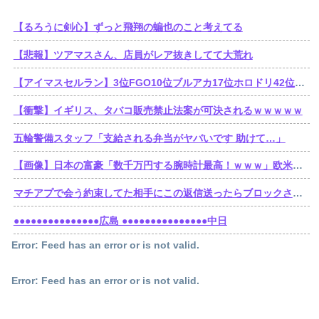
【るろうに剣心】ずっと飛翔の蝙也のこと考えてる
【悲報】ツアマスさん、店員がレア抜きしてて大荒れ
【アイマスセルラン】3位FGO10位ブルアカ17位ホロドリ42位スタレ103位学マス240位シャニソン449位シャニマス489位デレステ490位ミリシタ
【衝撃】イギリス、タバコ販売禁止法案が可決されるｗｗｗｗｗ
五輪警備スタッフ「支給される弁当がヤバいです 助けて…」
【画像】日本の富豪「数千万円する腕時計最高！ｗｗｗ」欧米の大富豪「…」
マチアプで会う約束してた相手にこの返信送ったらブロックされたんやが
●●●●●●●●●●●●●●●広島 ●●●●●●●●●●●●●●●中日
Error: Feed has an error or is not valid.
Error: Feed has an error or is not valid.