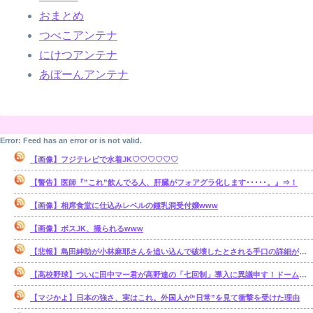
おまとめ
つべこアンテナ
にけつアンテナ
あぼーんアンテナ
Error: Feed has an error or is not valid.
【画像】フジテレビで水着JK♡♡♡♡♡♡
【警告】医師『”これ”飲んでる人、肝臓がフォアグラ化します･････。』⇒！
【画像】相席食堂に仕込みレベルの鍾乳洞受付嬢www
【画像】ボスJK、撮られるwww
【悲報】島田紳助が小林麻耶さんを追い込んで破壊したとされる手口の詳細が明らかに･･････！！
【高校野球】ついに田中マー君が高野連の「七回制」導入に異議申す！ドーム球場でやれ
【マジかよ】日本の強さ、実はこれ。外国人が“日常”を見て衝撃を受けた理由