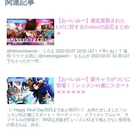
関連記事
【おべいみー】最近更新された
Obey Me!
L67に対するTwitterの反応まとめ
ｗ
@hibinochloesub： くろえ 2022-02-07 10:01 L67！？早いね！？ 返
信 リツイ お気に @momongpeach： ももんが 2022-02-07 10:39 L67
でちゃったかー何...
【おべいみー】新キャラがついに
Obey Me!
登場！！レッスン61遂にスタート
ｗｗｗｗｗｗ
《✨Happy Devil Day2021まであと9日!!!✨》 お待たせしました！レ
ッスン61が遂にスタート！ サーティーン、メフィストフェレス、ラ
ファエルの登場で、RADは大騒ぎ⁉ レッスン61まで進んでない留学生
の皆さんは、自分...