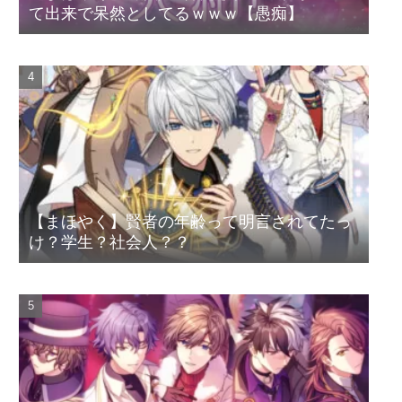
て出来で呆然としてるｗｗｗ【愚痴】
【まほやく】賢者の年齢って明言されてたっ
け？学生？社会人？？