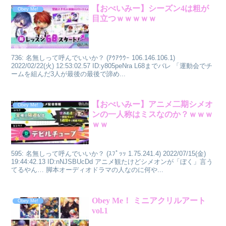
【おべいみー】シーズン4は粗が
Obey Me!
目立つｗｗｗｗｗ
736: 名無しって呼んでいいか？ (ｱｳｱｳｳｰ 106.146.106.1)
2022/02/22(火) 12:53:02.57 ID:y805peNra L68までバレ 「運動会でチ
ームを組んだ3人が最後の最後で諦め...
【おべいみー】アニメ二期シメオ
Obey Me!
ンの一人称はミスなのか？ｗｗｗ
ｗｗ
595: 名無しって呼んでいいか？ (ｽﾌﾟｯｯ 1.75.241.4) 2022/07/15(金)
19:44:42.13 ID:nNJSBUcDd アニメ観たけどシメオンが「ぼく」言う
てるやん… 脚本オーディオドラマの人なのに何や...
Obey Me！ ミニアクリルアート
Obey Me!
vol.1