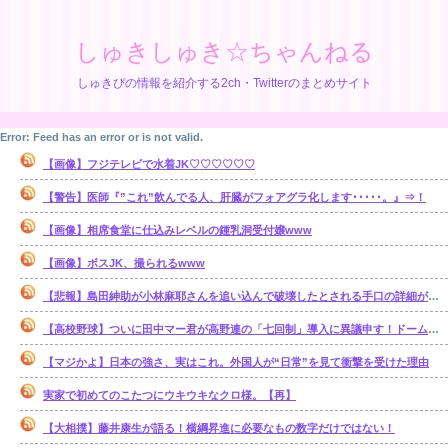
しゅきしゅき☆ちゃんねる
しゅきぴの情報を紹介する2ch・Twitterのまとめサイト
Error: Feed has an error or is not valid.
【画像】フジテレビで水着JK♡♡♡♡♡♡
【警告】医師『”これ”飲んでる人、肝臓がフォアグラ化します･････。』⇒！
【画像】相席食堂に仕込みレベルの鍾乳洞受付嬢www
【画像】ボスJK、撮られるwww
【悲報】島田紳助が小林麻耶さんを追い込んで破壊したとされる手口の詳細が明らかに･･････！！
【高校野球】ついに田中マー君が高野連の「七回制」導入に異議申す！ドーム球場でやれ
【マジかよ】日本の強さ、実はこれ。外国人が“日常”を見て衝撃を受けた理由
実家で初めてのこたつにウキウキなクロ様。【再】
【大相撲】藤井康生が語る！横綱昇進に必要なもの数字だけではない！