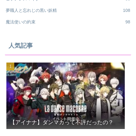
夢職人と忘れじの黒い妖精
108
魔法使いの約束
98
人気記事
【アイナナ】ダンマカって不評だったの？