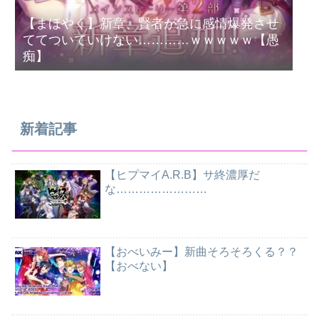
【まほやく】新章、賢者が急に感情爆発させ
ててついていけない…………ｗｗｗｗｗ【愚
痴】
新着記事
【ヒプマイA.R.B】サ終濃厚だ
な……………………
【おべいみー】新曲そろそろくる？？
【おべない】