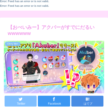
Error: Feed has an error or is not valid.
Error: Feed has an error or is not valid.
【おべいみー】アクバーがすでにだるい
wwwwww
Obey Me!
Twitter
Facebook
はてブ