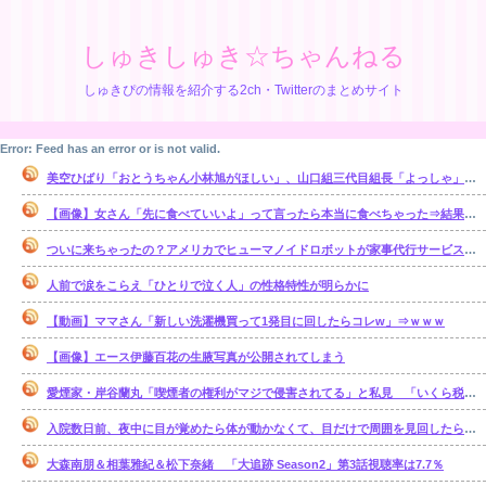
しゅきしゅき☆ちゃんねる
しゅきぴの情報を紹介する2ch・Twitterのまとめサイト
Error: Feed has an error or is not valid.
美空ひばり「おとうちゃん小林旭がほしい」、山口組三代目組長「よっしゃ」、昭和ヤバすぎ⇒！！！
【画像】女さん「先に食べていいよ」って言ったら本当に食べちゃった⇒結果ｗｗ
ついに来ちゃったの？アメリカでヒューマノイドロボットが家事代行サービスを開始
人前で涙をこらえ「ひとりで泣く人」の性格特性が明らかに
【動画】ママさん「新しい洗濯機買って1発目に回したらコレw」⇒ｗｗｗ
【画像】エース伊藤百花の生腋写真が公開されてしまう
愛煙家・岸谷蘭丸「喫煙者の権利がマジで侵害されてる」と私見 「いくら税金…
入院数日前、夜中に目が覚めたら体が動かなくて、目だけで周囲を見回したら、腹部の 辺りをじっと見る「青く光る骨格標本」が居た【再】
大森南朋＆相葉雅紀＆松下奈緒 「大追跡 Season2」第3話視聴率は7.7％