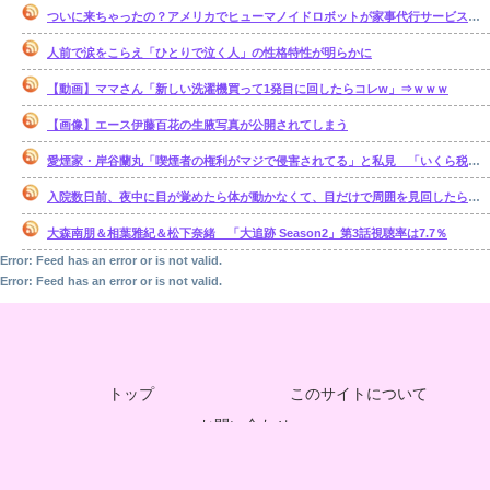
ついに来ちゃったの？アメリカでヒューマノイドロボットが家事代行サービスを開始
人前で涙をこらえ「ひとりで泣く人」の性格特性が明らかに
【動画】ママさん「新しい洗濯機買って1発目に回したらコレw」⇒ｗｗｗ
【画像】エース伊藤百花の生腋写真が公開されてしまう
愛煙家・岸谷蘭丸「喫煙者の権利がマジで侵害されてる」と私見 「いくら税金…
入院数日前、夜中に目が覚めたら体が動かなくて、目だけで周囲を見回したら、腹部の 辺りをじっと見る「青く光る骨格標本」が居た【再】
大森南朋＆相葉雅紀＆松下奈緒 「大追跡 Season2」第3話視聴率は7.7％
Error: Feed has an error or is not valid.
Error: Feed has an error or is not valid.
トップ
このサイトについて
お問い合わせ
© 2021 しゅきしゅき☆ちゃんねる.