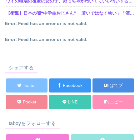
ワイの職場の後輩の女の子、めっちゃかわいくていい匂いするけどゴミ無能
【衝撃】日本の闇“中学生おじさん” 「若いではなく幼い」「酒よりコーラ」「夜遊びよりゲーム」
Error: Feed has an error or is not valid.
Error: Feed has an error or is not valid.
シェアする
Twitter
Facebook
はてブ
Pocket
LINE
コピー
taboyをフォローする