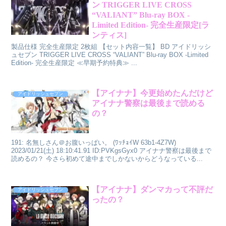
ン TRIGGER LIVE CROSS
“VALIANT” Blu-ray BOX -
Limited Edition- 完全生産限定[ラ
ンティス]
製品仕様 完全生産限定 2枚組 【セット内容一覧】 BD アイドリッシ
ュセブン TRIGGER LIVE CROSS “VALIANT” Blu-ray BOX -Limited
Edition- 完全生産限定 ≪早期予約特典≫ ...
【アイナナ】今更始めたんだけど
アイドリッシュセブン
アイナナ警察は最後まで読める
の？
191: 名無しさん＠お腹いっぱい。 (ﾜｯﾁｮｲW 63b1-4Z7W)
2023/01/21(土) 18:10:41.91 ID:PVKgsGyx0 アイナナ警察は最後まで
読めるの？ 今さら初めて途中までしかないからどうなっている...
【アイナナ】ダンマカって不評だ
アイドリッシュセブン
ったの？