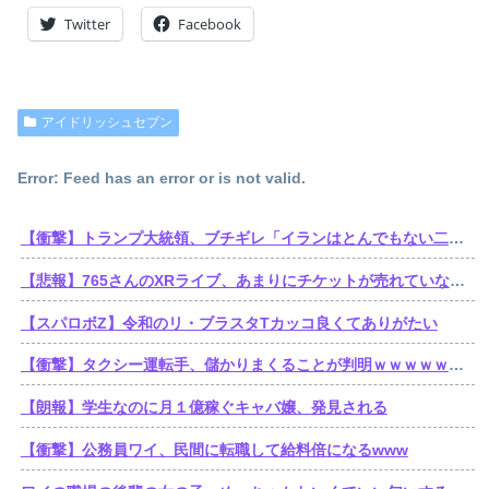
Twitter
Facebook
アイドリッシュセブン
Error: Feed has an error or is not valid.
【衝撃】トランプ大統領、ブチギレ「イランはとんでもない二枚舌だ！！」←これｗｗｗｗｗ
【悲報】765さんのXRライブ、あまりにチケットが売れていないからか、事前に内容を見せてしまう大盤振る舞い
【スパロボZ】令和のリ・ブラスタTカッコ良くてありがたい
【衝撃】タクシー運転手、儲かりまくることが判明ｗｗｗｗｗｗｗｗｗｗｗｗｗｗｗｗｗｗｗｗｗｗｗｗｗ
【朗報】学生なのに月１億稼ぐキャバ嬢、発見される
【衝撃】公務員ワイ、民間に転職して給料倍になるwww