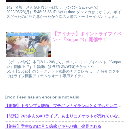
142: 名無しさん＠お腹いっぱい。 (ｱｳｱｳｳｰ Sac7-u+7c)
2022/05/23(月) 15:48:23.83 ID:Ngf++rlma ダンマカせっかくフルボイ
スだったのに評判悪かったから次の大型ストーリーイベントはま...
【アイナナ】ポイントライブイベ
アイドリッシュセブン
ント『Sugao #3』開催中！
【ゲーム情報】本日2/1～2/8にて、ポイントライブイベント『Sugao
#3』開催中です！報酬にはPU衣装の確定チケットや、
SSR【Sugao】のシークレット衣装のナナコレも…！？ 特別ログボ
ではライフ回復アイテムやオート専用アイテム・...
Error: Feed has an error or is not valid.
【衝撃】トランプ大統領、ブチギレ「イランはとんでもない二枚舌だ！！」←これｗｗｗｗｗ
【悲報】765さんのXRライブ、あまりにチケットが売れていないからか、事前に内容を見せてしまう大盤振る舞い
【朗報】学生なのに月１億稼ぐキャバ嬢、発見される