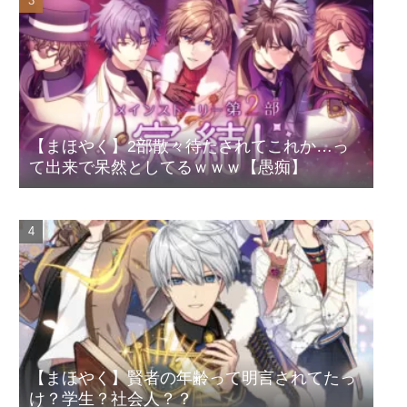
【まほやく】2部散々待たされてこれか…っ
て出来で呆然としてるｗｗｗ【愚痴】
【まほやく】賢者の年齢って明言されてたっ
け？学生？社会人？？