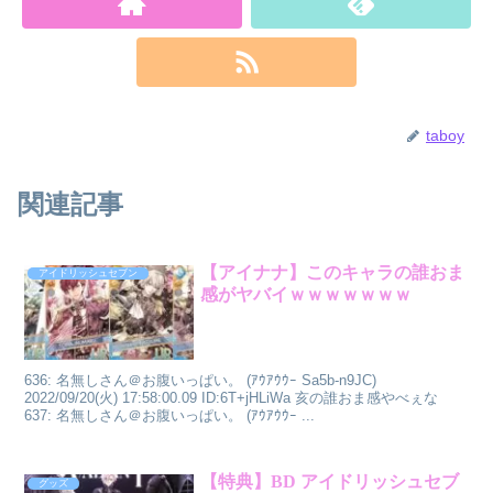
taboy
関連記事
【アイナナ】このキャラの誰おま
アイドリッシュセブン
感がヤバイｗｗｗｗｗｗｗ
636: 名無しさん＠お腹いっぱい。 (ｱｳｱｳｳｰ Sa5b-n9JC)
2022/09/20(火) 17:58:00.09 ID:6T+jHLiWa 亥の誰おま感やべぇな
637: 名無しさん＠お腹いっぱい。 (ｱｳｱｳｳｰ ...
【特典】BD アイドリッシュセブ
グッズ