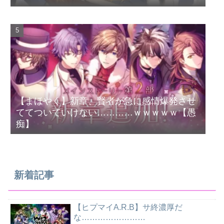
【まほやく】新章、賢者が急に感情爆発させ
ててついていけない…………ｗｗｗｗｗ【愚
痴】
新着記事
【ヒプマイA.R.B】サ終濃厚だ
な……………………