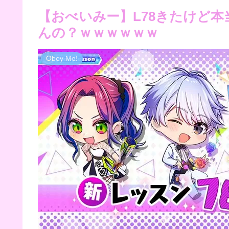
【おべいみー】L78きたけど本
んの？ｗｗｗｗｗｗ
Obey Me!