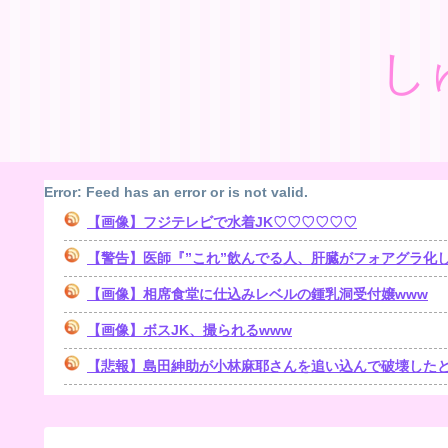
し
Error: Feed has an error or is not valid.
【画像】フジテレビで水着JK♡♡♡♡♡♡
【警告】医師『”これ”飲んでる人、肝臓がフォアグラ化しま
【画像】相席食堂に仕込みレベルの鍾乳洞受付嬢www
【画像】ボスJK、撮られるwww
【悲報】島田紳助が小林麻耶さんを追い込んで破壊したとされる