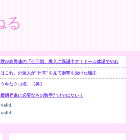
ねる
ー君が高野連の「七回制」導入に異議申す！ドーム球場でやれ
はこれ。外国人が“日常”を見て衝撃を受けた理由
キウキなクロ様。【再】
！横綱昇進に必要なもの数字だけではない！
 valid.
 valid.