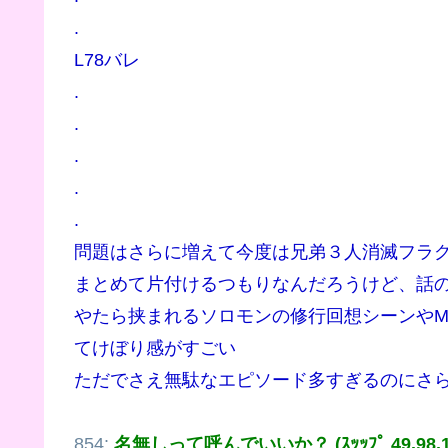
.
L78バレ
.
.
.
.
.
問題はさらに増えて今度は兄弟３人消滅フラ
まとめて片付けるつもりなんだろうけど、話
やたら挟まれるソロモンの修行回想シーンや
てけぼり感がすごい
ただでさえ無駄なエピソード多すぎるのにさ
854:
名無しって呼んでいいか？ (ｽｯｯﾌﾟ 49.98.15