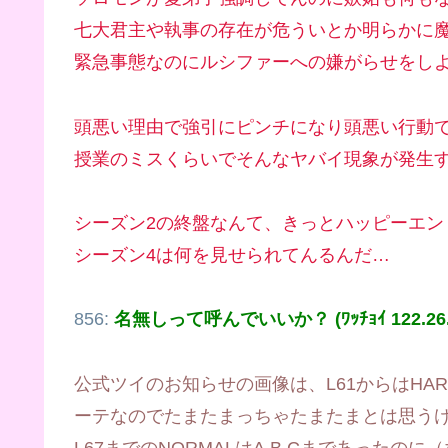
七大君主や執事の存在が危ういとか明らかに
緊急事態なのにルシファーへの嫌がらせをし
頭悪い理由で強引にピンチになり頭悪い行動
授業のミスくらいでそんなヤバイ現象が発生
シーズン2の終盤なんて、きっとハッピーエン
シーズン4は何を見せられてんるんだ…
856:
名無しって呼んでいいか？ (ﾜｯﾁｮｲ 122.26.3
公式ツイのお知らせの画像は、L61からはHAR
ーテなのでたまたまっちゃたまたまとは思う
L67までのNORMALはA,B,Cまであったの