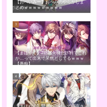
【おべいみー】おべみのやらかしま
とめｗｗｗｗｗｗｗｗｗ
【まほやく】2部散々待たされてこれ
か…って出来で呆然としてるｗｗｗ
【愚痴】
【まほやく】賢者の年齢って明言さ