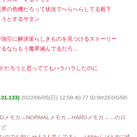
魔界の危機だろって状況でへらへらしてる殿下
ようとするサタン
で強引に解決策らしきものを見つけるストーリー
するならもう魔界滅んでるだろ…
ドだろうと思っててもハラハラしたのに
1.133)
2022/06/05(日) 12:59:40.77 ID:9m2EOG5l0
Dメモカ→NORMALメモカ→HARDメモカ→…のロ
けど
に（なのでお知らせも3人並んでる）、L68からはA,Bに減