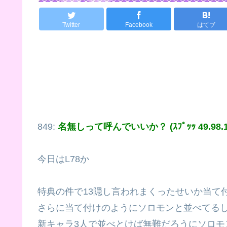
Twitter
Facebook
はてブ
849:
名無しって呼んでいいか？ (ｽﾌﾟｯｯ 49.98.13
今日はL78か
特典の件で13隠し言われまくったせいか当て
さらに当て付けのようにソロモンと並べてる
新キャラ3人で並べとけば無難だろうにソロモ