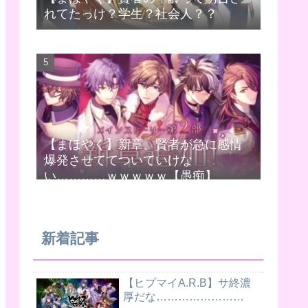
れてたっけ？学生？社会人？？
【まほやく】新章、賢者が急に感情
爆発させててついていけな
い…………ｗｗｗｗｗ【愚痴】
新着記事
【ヒプマイA.R.B】サ終濃
厚だな……………………