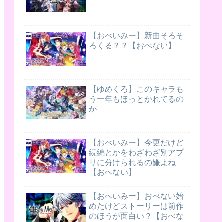
【おべいみー】新曲そろそ
ろくる？？【おべない】
【ゆめくろ】このキャラも
う一年もほっとかれてるの
か…
【おべいみー】今更だけど
続編とかをわざわざ別アプ
リに分けられるの嫌よね
【おべない】
【おべいみー】おべない始
めたけどストーリーは前作
のほうが面白い？【おべな