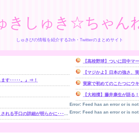
ゅきしゅき☆ちゃん
しゅきぴの情報を紹介する2ch・Twitterのまとめサイト
【高校野球】ついに田中マ
【マジかよ】日本の強さ、実
す･････。』⇒！
実家で初めてのこたつにウ
【大相撲】藤井康生が語る
Error: Feed has an error or is not
Error: Feed has an error or is not
手口の詳細が明らかに･･････！！