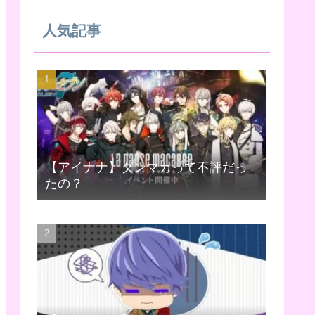
人気記事
【アイナナ】ダンマカって不評だっ
たの？