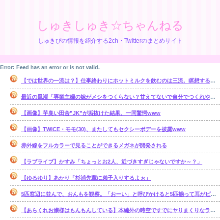
しゅきしゅき☆ちゃんねる
しゅきぴの情報を紹介する2ch・Twitterのまとめサイト
Error: Feed has an error or is not valid.
【では世界の一流は？】仕事終わりにホットミルクを飲むのは三流。瞑想するのは二流
最近の風潮「専業主婦の嫁がメシをつくらない？甘えてないで自分でつくれやｗ」←これ正論なの？
【画像】芋臭い田舎”JK”が垢抜けた結果、一同驚愕www
【画像】TWICE・モモ(30)、またしてもセクシーボデーを披露www
赤外線をフルカラーで見ることができるメガネが開発される
【ラブライブ】かすみ「ちょっとお2人、近づきすぎじゃないですか～？」
【ゆるゆり】あかり「杉浦先輩に弟子入りするよぉ」
5匹窓辺に並んで、おんもを観察。「おーい」と呼びかけると5匹揃って耳がピッとコッチを向く。だが、ある単語を言うと・・・【再】
【あらくれお嬢様はもんもんしている】本編外の時空ですでにヤりまくりなラブコメっていいよね