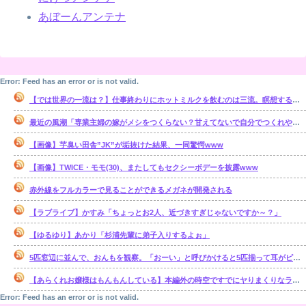
あぼーんアンテナ
Error: Feed has an error or is not valid.
【では世界の一流は？】仕事終わりにホットミルクを飲むのは三流。瞑想するのは二流
最近の風潮「専業主婦の嫁がメシをつくらない？甘えてないで自分でつくれやｗ」←これ正論なの？
【画像】芋臭い田舎”JK”が垢抜けた結果、一同驚愕www
【画像】TWICE・モモ(30)、またしてもセクシーボデーを披露www
赤外線をフルカラーで見ることができるメガネが開発される
【ラブライブ】かすみ「ちょっとお2人、近づきすぎじゃないですか～？」
【ゆるゆり】あかり「杉浦先輩に弟子入りするよぉ」
5匹窓辺に並んで、おんもを観察。「おーい」と呼びかけると5匹揃って耳がピッとコッチを向く。だが、ある単語を言うと・・・【再】
【あらくれお嬢様はもんもんしている】本編外の時空ですでにヤりまくりなラブコメっていいよね
Error: Feed has an error or is not valid.