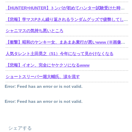
【HUNTER×HUNTER】トンパが初めてハンター試験受けた時ってゴンより若かったんだね
【悲報】学マスPさん繰り返されるランダムグッズで疲弊してしまう
シャニマスの気持ち悪いところ
【衝撃】昭和のヤンキー女、まあまあ素行が悪いwww (※画像あり)
人気タレント土田晃之（51）今年になって見かけなくなる
【悲報】イオン、完全にヤケクソになるwww
ショートスリーパー堀大輔氏、涙を流す
Error: Feed has an error or is not valid.
Error: Feed has an error or is not valid.
シェアする