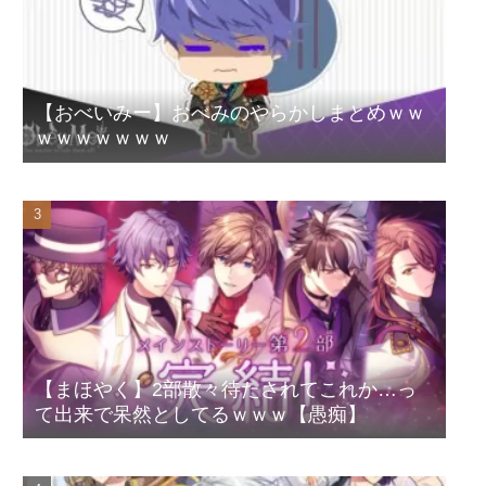
【おべいみー】おべみのやらかしまとめｗｗ
ｗｗｗｗｗｗｗ
【まほやく】2部散々待たされてこれか…っ
て出来で呆然としてるｗｗｗ【愚痴】