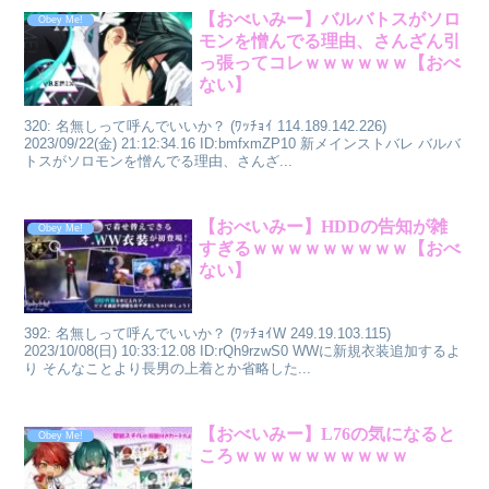
【おべいみー】バルバトスがソロ
Obey Me!
モンを憎んでる理由、さんざん引
っ張ってコレｗｗｗｗｗｗ【おべ
ない】
320: 名無しって呼んでいいか？ (ﾜｯﾁｮｲ 114.189.142.226)
2023/09/22(金) 21:12:34.16 ID:bmfxmZP10 新メインストバレ バルバ
トスがソロモンを憎んでる理由、さんざ...
【おべいみー】HDDの告知が雑
Obey Me!
すぎるｗｗｗｗｗｗｗｗｗ【おべ
ない】
392: 名無しって呼んでいいか？ (ﾜｯﾁｮｲW 249.19.103.115)
2023/10/08(日) 10:33:12.08 ID:rQh9rzwS0 WWに新規衣装追加するよ
り そんなことより長男の上着とか省略した...
【おべいみー】L76の気になると
Obey Me!
ころｗｗｗｗｗｗｗｗｗｗ