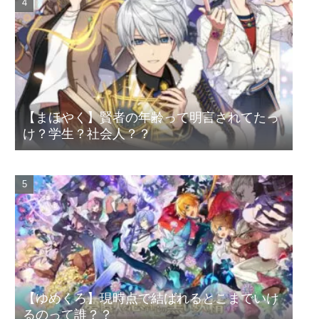
【まほやく】賢者の年齢って明言されてたっ
け？学生？社会人？？
【ゆめくろ】現時点で結ばれるとこまでいけ
るのって誰？？