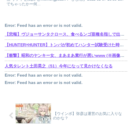
でちゃったかー何...
Error: Feed has an error or is not valid.
【悲報】ヴジョーサンタクロース、食べるンゴ亜種名指しで出禁されてた
【HUNTER×HUNTER】トンパが初めてハンター試験受けた時ってゴンより若かったんだね
【衝撃】昭和のヤンキー女、まあまあ素行が悪いwww (※画像あり)
人気タレント土田晃之（51）今年になって見かけなくなる
Error: Feed has an error or is not valid.
Error: Feed has an error or is not valid.
【ウインボ】弥彦は運営のお気に入りな
のかな？