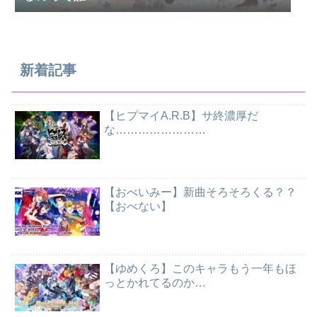
新着記事
【ヒプマイA.R.B】サ終濃厚だ
な……………………
【おべいみー】新曲そろそろくる？？
【おべない】
【ゆめくろ】このキャラもう一年もほ
っとかれてるのか…