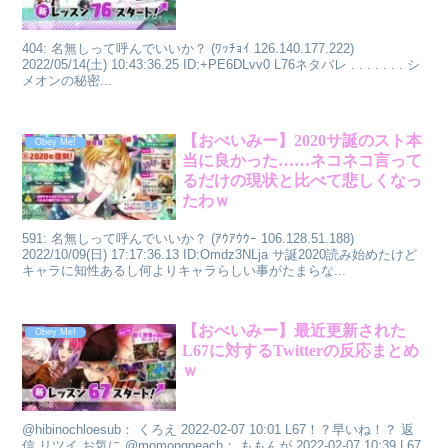
404: 名無しって呼んでいいか？ (ﾜｯﾁｮｲ 126.140.177.222)
2022/05/14(土) 10:43:36.25 ID:+PE6DLvv0 L76ネタバレ . . . . . . . シ
メオンの秘密...
【おべいみー】2020サ誕のスト本
Obey Me!
当に良かった……ネコネコ言って
るだけの現状と比べて悲しくなっ
たわｗ
591: 名無しって呼んでいいか？ (ｱｳｱｳｳｰ 106.128.51.188)
2022/10/09(日) 17:17:36.13 ID:Omdz3NLja サ誕2020読み始めたけど
キャラに知性あるし何よりキャラらしい事がたまらな...
【おべいみー】最近更新された
Obey Me!
L67に対するTwitterの反応まとめ
ｗ
@hibinochloesub： くろえ 2022-02-07 10:01 L67！？早いね！？ 返
信 リツイ お気に @momongpeach： ももんが 2022-02-07 10:39 L67