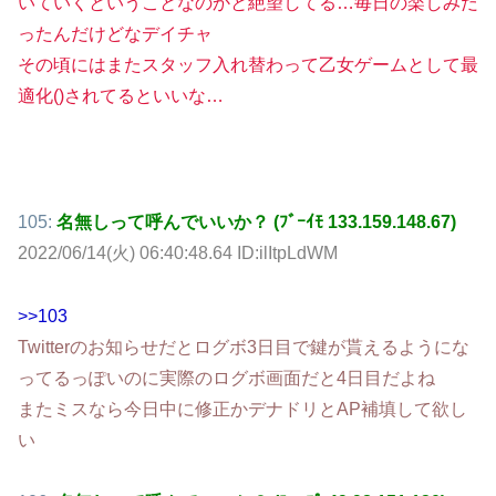
いていくということなのかと絶望してる…毎日の楽しみだ
ったんだけどなデイチャ
その頃にはまたスタッフ入れ替わって乙女ゲームとして最
適化()されてるといいな…
105:
名無しって呼んでいいか？ (ﾌﾞｰｲﾓ 133.159.148.67)
2022/06/14(火) 06:40:48.64 ID:ilItpLdWM
>>103
Twitterのお知らせだとログボ3日目で鍵が貰えるようにな
ってるっぽいのに実際のログボ画面だと4日目だよね
またミスなら今日中に修正かデナドリとAP補填して欲し
い