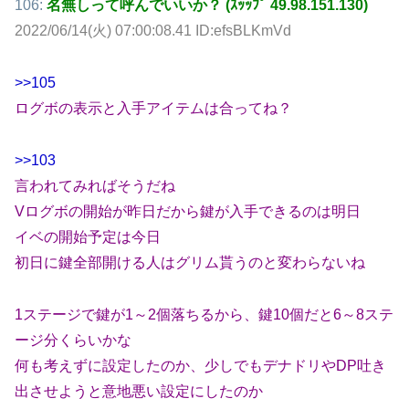
106:
名無しって呼んでいいか？ (ｽｯｯﾌﾟ 49.98.151.130)
2022/06/14(火) 07:00:08.41 ID:efsBLKmVd
>>105
ログボの表示と入手アイテムは合ってね？
>>103
言われてみればそうだね
Vログボの開始が昨日だから鍵が入手できるのは明日
イベの開始予定は今日
初日に鍵全部開ける人はグリム貰うのと変わらないね
1ステージで鍵が1～2個落ちるから、鍵10個だと6～8ステ
ージ分くらいかな
何も考えずに設定したのか、少しでもデナドリやDP吐き
出させようと意地悪い設定にしたのか