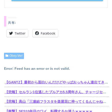
共有:
Twitter
Facebook
Obey Me!
Error: Feed has an error or is not valid.
【GANTZ】最初から面白いんだけどやっぱおっちゃん達出てきてから加速しだすなって…
【悲報】セルラン1位逃したブルアカ5.5周年さん、チャージセンターを言い訳にするも他のソシャゲもチャージセンター在りきでセルラン1位取ってることを指摘される
【悲報】高山「三連結フラスタを楽屋花に持ってくるんじゃねえぞ」学マスの三連結フラスタがシャニマスの注意書きで名指しされてしまう
【衝撃】SES10年目のワイ、転職するか迷うｗｗｗｗｗ