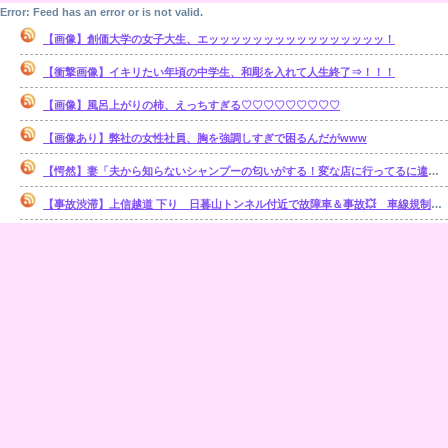
Error: Feed has an error or is not valid.
【画像】創価大学の女子大生、エッッッッッッッッッッッッッッッッ！
【衝撃画像】イキリたい年頃の中学生、和彫を入れて人生終了⇒！！！
【画像】風呂上がりの柿、えっちすぎる♡♡♡♡♡♡♡♡♡
【画像あり】弊社の女性社員、胸を強調しすぎで困るんだがwww
【愕然】妻「夫から知らないシャンプーの匂いがする！変な店に行ってるに違いない！！！」探偵「調べたところ･･･」⇒結果ｗｗ
【事故渋滞】上信越道 下り 日暮山トンネル付近で故障車＆事故💥 車線規制 松井田妙義IC〜佐久平IC 渋滞距離 10.0km 通過時間 50 分
普段は足元で寝てるけど、 私が悪い夢を見てうなされてたとき 優しくちゅーして起こしてくれた。【再】
【祝】高木由梨奈アナ 第1子妊娠を発表「結婚2周年という節目に」、夫は岸田タツヤ
【通行止】東北道 下り 郡山南IC→郡山IC間が事故💥のため通行止「東北道で単独事故 3人がけが1人が心肺停止」
Error: Feed has an error or is not valid.
Error: Feed has an error or is not valid.