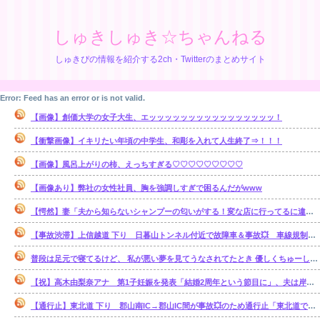
しゅきしゅき☆ちゃんねる
しゅきぴの情報を紹介する2ch・Twitterのまとめサイト
Error: Feed has an error or is not valid.
【画像】創価大学の女子大生、エッッッッッッッッッッッッッッッッ！
【衝撃画像】イキリたい年頃の中学生、和彫を入れて人生終了⇒！！！
【画像】風呂上がりの柿、えっちすぎる♡♡♡♡♡♡♡♡♡
【画像あり】弊社の女性社員、胸を強調しすぎで困るんだがwww
【愕然】妻「夫から知らないシャンプーの匂いがする！変な店に行ってるに違いない！！！」探偵「調べたところ･･･」⇒結果ｗｗ
【事故渋滞】上信越道 下り 日暮山トンネル付近で故障車＆事故💥 車線規制 松井田妙義IC〜佐久平IC 渋滞距離 10.0km 通過時間 50 分
普段は足元で寝てるけど、 私が悪い夢を見てうなされてたとき 優しくちゅーして起こしてくれた。【再】
【祝】高木由梨奈アナ 第1子妊娠を発表「結婚2周年という節目に」、夫は岸田タツヤ
【通行止】東北道 下り 郡山南IC→郡山IC間が事故💥のため通行止「東北道で単独事故 3人がけが1人が心肺停止」