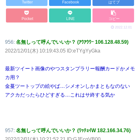
Twitter
Facebook
はてブ
Pocket
LINE
コピー
2022.12.01
956:
名無しって呼んでいいか？ (ｱｳｱｳｳｰ 106.128.48.59)
2022/12/01(木) 10:19:43.05 ID:eTYgYyGka
最新ツイート画像のやつスタンプラリー報酬カードかメモ
カ用？
金蔓ツートップの絵やば…シメオンしかまともなのない
アクカだったらひどすぎる…これはサ終する気か
957:
名無しって呼んでいいか？ (ﾜｯﾁｮｲW 182.166.34.76)
2022/12/01(木) 10:21:52.21 ID:GJEcgVB00