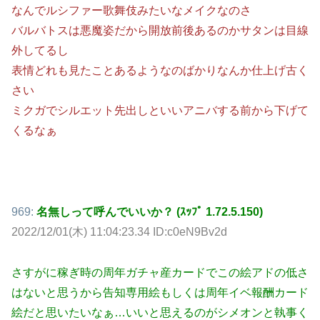
なんでルシファー歌舞伎みたいなメイクなのさ
バルバトスは悪魔姿だから開放前後あるのかサタンは目線
外してるし
表情どれも見たことあるようなのばかりなんか仕上げ古く
さい
ミクガでシルエット先出しといいアニバする前から下げて
くるなぁ
969:
名無しって呼んでいいか？ (ｽｯﾌﾟ 1.72.5.150)
2022/12/01(木) 11:04:23.34 ID:c0eN9Bv2d
さすがに稼ぎ時の周年ガチャ産カードでこの絵アドの低さ
はないと思うから告知専用絵もしくは周年イベ報酬カード
絵だと思いたいなぁ…いいと思えるのがシメオンと執事く