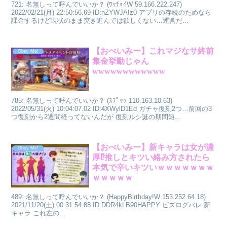
721: 名無しって呼んでいいか？ (ﾜｯﾁｮｲW 59.166.222.247)
2022/02/21(月) 22:50:56.69 ID:nZYWJAIz0 アプリの存続のためなら
課金するけど現状のまま突き進んでは欲しくない…運営だ...
【おべいみー】これマジなサ終前
Obey Me!
集金挙動じゃん
wwwwwwwwwwww
785: 名無しって呼んでいいか？ (ｽﾌﾟｯｯ 110.163.10.63)
2022/05/31(火) 10:04:07.02 ID:4XWylD1Ed ガチャ復刻2つ…前回の3
つ復刻から2週間経ってないんだが 復刻ルシ誕の期間短...
【おべいみー】新キャラは女が濃
Obey Me!
厚⁉推しとキツい絡み方されたら
本気で辛いキツいｗｗｗｗｗｗｗ
ｗｗｗｗｗ
489: 名無しって呼んでいいか？ (HappyBirthday!W 153.252.64.18)
2021/11/20(土) 00:31:54.88 ID:DDR4kLB90HAPPY ビズログバレ 新
キャラ これ左の...