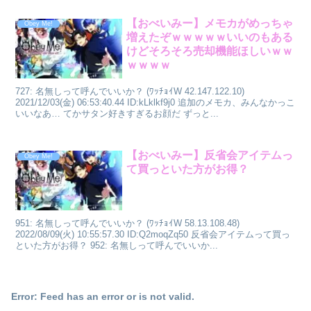
【おべいみー】メモカがめっちゃ
Obey Me!
増えたぞｗｗｗｗｗいいのもある
けどそろそろ売却機能ほしいｗｗ
ｗｗｗｗ
727: 名無しって呼んでいいか？ (ﾜｯﾁｮｲW 42.147.122.10)
2021/12/03(金) 06:53:40.44 ID:kLklkf9j0 追加のメモカ、みんなかっこ
いいなあ… てかサタン好きすぎるお顔だ ずっと...
【おべいみー】反省会アイテムっ
Obey Me!
て買っといた方がお得？
951: 名無しって呼んでいいか？ (ﾜｯﾁｮｲW 58.13.108.48)
2022/08/09(火) 10:55:57.30 ID:Q2moqZq50 反省会アイテムって買っ
といた方がお得？ 952: 名無しって呼んでいいか...
Error: Feed has an error or is not valid.