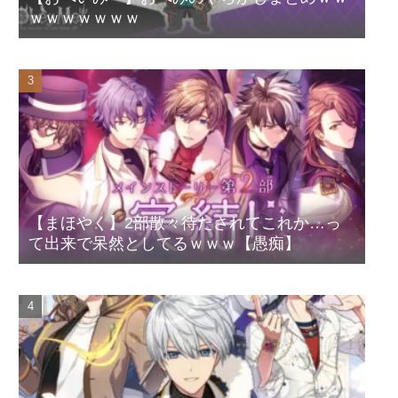
ｗｗｗｗｗｗｗ
【まほやく】2部散々待たされてこれか…っ
て出来で呆然としてるｗｗｗ【愚痴】