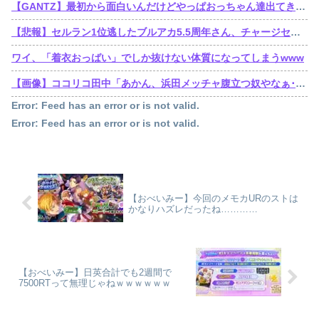
【GANTZ】最初から面白いんだけどやっぱおっちゃん達出てきてから加速しだすなって…
【悲報】セルラン1位逃したブルアカ5.5周年さん、チャージセンターを言い訳にするも他のソシャゲもチャージセンター在りきでセルラン1位取ってることを指摘される
ワイ、「着衣おっばい」でしか抜けない体質になってしまうwww
【画像】ココリコ田中「あかん、浜田メッチャ腹立つ奴やなぁ･････････せや！」⇒！！
Error: Feed has an error or is not valid.
Error: Feed has an error or is not valid.
【おべいみー】今回のメモカURのストは
かなりハズレだったね…………
【おべいみー】日英合計でも2週間で
7500RTって無理じゃねｗｗｗｗｗｗ