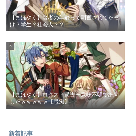
【まほやく】賢者の年齢って明言されてたっ
け？学生？社会人？？
【まほやく】ログスト過去一意味不明で絶句
したｗｗｗｗｗ【愚痴】
新着記事