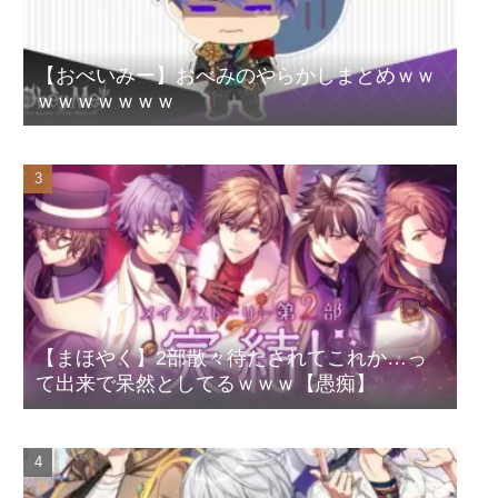
【おべいみー】おべみのやらかしまとめｗｗ
ｗｗｗｗｗｗｗ
【まほやく】2部散々待たされてこれか…っ
て出来で呆然としてるｗｗｗ【愚痴】