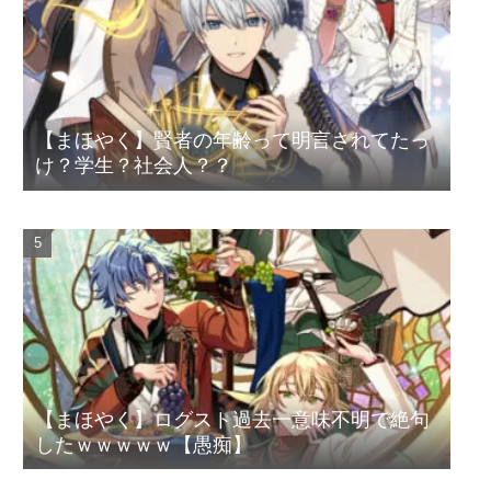
【まほやく】賢者の年齢って明言されてたっ
け？学生？社会人？？
【まほやく】ログスト過去一意味不明で絶句
したｗｗｗｗｗ【愚痴】