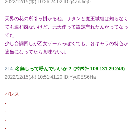
2022/12/15(木) 10:36:24.02 ID:g4ZnJiej0
天界の花の所引っ掛かるね。サタンと魔王城組は知らなく
ても違和感ないけど、元天使って設定忘れたんかってなっ
てた
少し台詞回しが乙女ゲームっぽくても、各キャラの特色が
適当になってたら意味ないよ
214:
名無しって呼んでいいか？ (ｱｳｱｳｳｰ 106.131.29.249)
2022/12/15(木) 10:51:41.20 ID:Yyd0ES6Ha
バレス
.
.
.
.