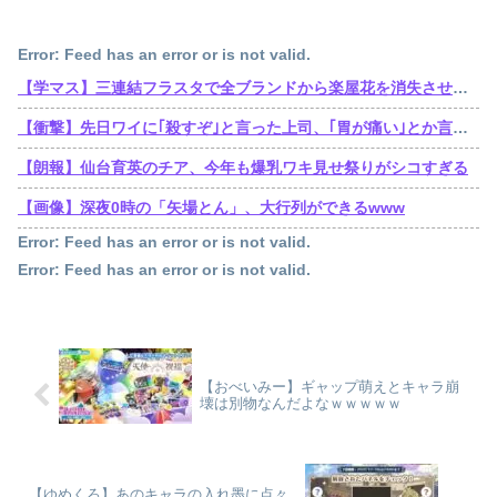
Error: Feed has an error or is not valid.
【学マス】三連結フラスタで全ブランドから楽屋花を消失させた訴訟おじさん遂に口を開くも他人事
【衝撃】先日ワイに｢殺すぞ｣と言った上司、｢胃が痛い｣とか言い出すｗｗｗｗｗ
【朗報】仙台育英のチア、今年も爆乳ワキ見せ祭りがシコすぎる
【画像】深夜0時の「矢場とん」、大行列ができるwww
Error: Feed has an error or is not valid.
Error: Feed has an error or is not valid.
【おべいみー】ギャップ萌えとキャラ崩
壊は別物なんだよなｗｗｗｗｗ
【ゆめくろ】あのキャラの入れ墨に点々