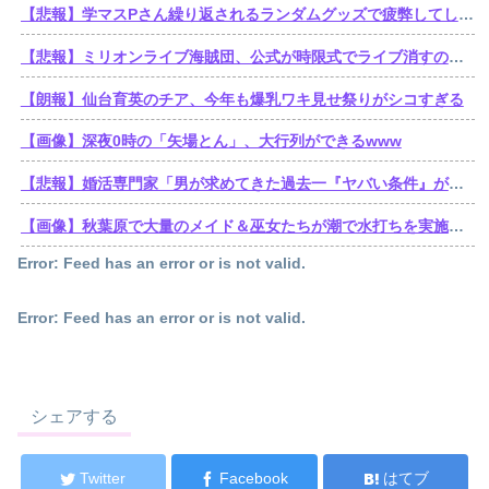
【悲報】学マスPさん繰り返されるランダムグッズで疲弊してしまう
【悲報】ミリオンライブ海賊団、公式が時限式でライブ消すのでbilibili動画にアーカイブを残す。富・名声・力。他ブランドの金でこの世のすべてを手に入れた海賊王ミリオン・ライブ
【朗報】仙台育英のチア、今年も爆乳ワキ見せ祭りがシコすぎる
【画像】深夜0時の「矢場とん」、大行列ができるwww
【悲報】婚活専門家「男が求めてきた過去一『ヤバい条件』がこれｗ」
【画像】秋葉原で大量のメイド＆巫女たちが潮で水打ちを実施www
Error: Feed has an error or is not valid.
Error: Feed has an error or is not valid.
シェアする
Twitter
Facebook
はてブ