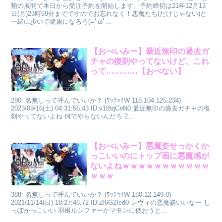
類の展開で本日から受注予約を開始します。予約締切は21年12月13
日(月)23時59分までですのでお忘れなく！悪魔たち(だけじゃない)と
一緒に歩いて健康になろう(=ﾟωﾟ...
【おべいみー】最近無印の過去ガ
Obey Me!
チャの復刻やってないけど、これ
って…………【おべない】
290: 名無しって呼んでいいか？ (ﾜｯﾁｮｲW 118.104.125.234)
2023/09/16(土) 04:31:56.43 ID:v1t8qCeN0 最近無印の過去ガチャの復
刻やってないよね 何でやらないんだろ 2...
【おべいみー】悪魔姿せっかくか
Obey Me!
っこいいのにトップ画に悪魔感が
ないよねｗｗｗｗｗｗｗｗｗｗｗ
ｗｗｗ
388: 名無しって呼んでいいか？ (ﾜｯﾁｮｲW 180.12.149.8)
2021/11/14(日) 18:27:46.72 ID:Zl6G2Ied0 レヴィの悪魔姿いいなー し
っぽかっこいい 羽根ルシファーかマモンに使おうと...