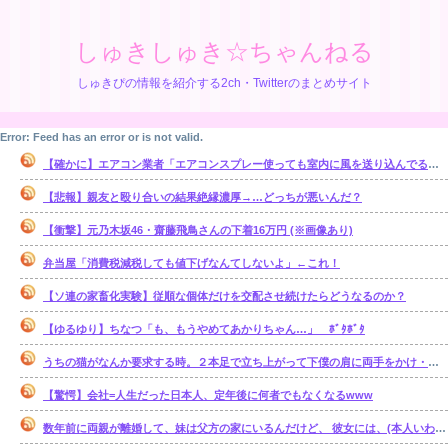
しゅきしゅき☆ちゃんねる
しゅきぴの情報を紹介する2ch・Twitterのまとめサイト
Error: Feed has an error or is not valid.
【確かに】エアコン業者「エアコンスプレー使っても室内に風を送り込んでるファンは汚いままですよ」
【悲報】親友と殴り合いの結果絶縁濃厚→…どっちが悪いんだ？
【衝撃】元乃木坂46・齋藤飛鳥さんの下着16万円 (※画像あり)
弁当屋「消費税減税しても値下げなんてしないよ」←これ！
【ソ連の家畜化実験】従順な個体だけを交配させ続けたらどうなるのか？
【ゆるゆり】ちなつ「も、もうやめてあかりちゃん…」 ﾎﾞﾀﾎﾞﾀ
うちの猫がなんか要求する時。２本足で立ち上がって下僕の肩に両手をかけ・・・【再】
【驚愕】会社=人生だった日本人、定年後に何者でもなくなるwww
数年前に両親が離婚して、妹は父方の家にいるんだけど、 彼女には、(本人いわく)霊感があるらしい。【再】