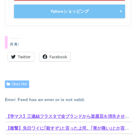
Yahooショッピング
共有:
Twitter
Facebook
Obey Me!
Error: Feed has an error or is not valid.
【学マス】三連結フラスタで全ブランドから楽屋花を消失させた訴訟おじさん遂に口を開くも他人事
【衝撃】先日ワイに｢殺すぞ｣と言った上司、｢胃が痛い｣とか言い出すｗｗｗｗｗ