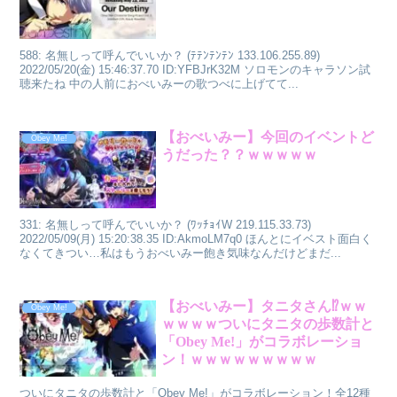
588: 名無しって呼んでいいか？ (ﾃﾃﾝﾃﾝﾃﾝ 133.106.255.89)
2022/05/20(金) 15:46:37.70 ID:YFBJrK32M ソロモンのキャラソン試
聴来たね 中の人前におべいみーの歌つべに上げてて...
【おべいみー】今回のイベントど
Obey Me!
うだった？？ｗｗｗｗｗ
331: 名無しって呼んでいいか？ (ﾜｯﾁｮｲW 219.115.33.73)
2022/05/09(月) 15:20:38.35 ID:AkmoLM7q0 ほんとにイベスト面白く
なくてきつい…私はもうおべいみー飽き気味なんだけどまだ...
【おべいみー】タニタさん⁉ｗｗ
Obey Me!
ｗｗｗｗついにタニタの歩数計と
「Obey Me!」がコラボレーショ
ン！ｗｗｗｗｗｗｗｗｗ
ついにタニタの歩数計と「Obey Me!」がコラボレーション！全12種