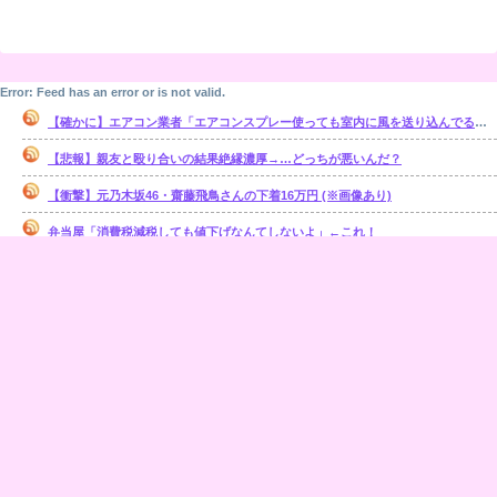
Error: Feed has an error or is not valid.
【確かに】エアコン業者「エアコンスプレー使っても室内に風を送り込んでるファンは汚いままですよ」
【悲報】親友と殴り合いの結果絶縁濃厚→…どっちが悪いんだ？
【衝撃】元乃木坂46・齋藤飛鳥さんの下着16万円 (※画像あり)
弁当屋「消費税減税しても値下げなんてしないよ」←これ！
【ソ連の家畜化実験】従順な個体だけを交配させ続けたらどうなるのか？
【ゆるゆり】ちなつ「も、もうやめてあかりちゃん…」 ﾎﾞﾀﾎﾞﾀ
うちの猫がなんか要求する時。２本足で立ち上がって下僕の肩に両手をかけ・・・【再】
【驚愕】会社=人生だった日本人、定年後に何者でもなくなるwww
数年前に両親が離婚して、妹は父方の家にいるんだけど、 彼女には、(本人いわく)霊感があるらしい。【再】
Error: Feed has an error or is not valid.
Error: Feed has an error or is not valid.