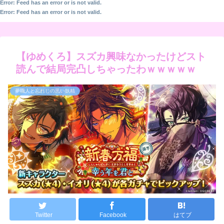
Error: Feed has an error or is not valid.
Error: Feed has an error or is not valid.
【ゆめくろ】スズカ興味なかったけどスト
読んで結局完凸しちゃったわｗｗｗｗｗ
夢職人と忘れじの黒い妖精
Twitter
Facebook
はてブ