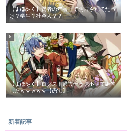
【まほやく】賢者の年齢って明言されてたっ
け？学生？社会人？？
【まほやく】ログスト過去一意味不明で絶句
したｗｗｗｗｗ【愚痴】
新着記事