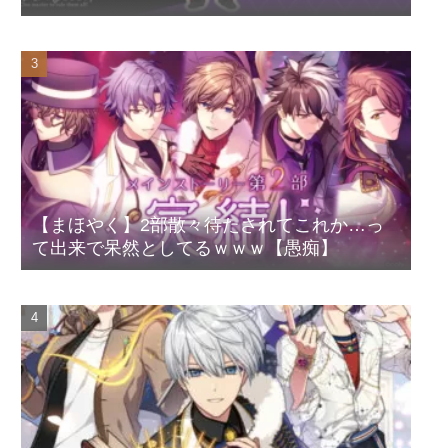
【まほやく】2部散々待たされてこれか…っ
て出来で呆然としてるｗｗｗ【愚痴】