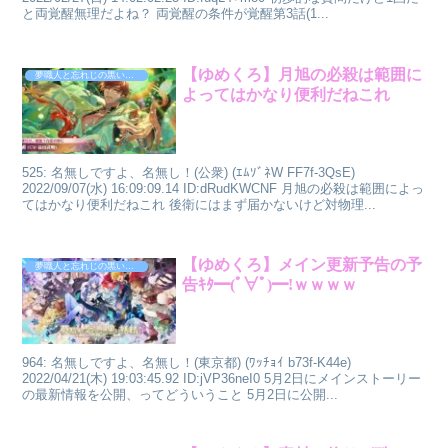
と両覚醒無理だよね？ 両覚醒の条件が覚醒第3話(1...
【ゆめくろ】月旭の必殺は範囲に
夢職人と忘れじの黒い妖精
よってはかなり便利だねこれ
525: 名無しですよ、名無し！(公衆) (ｴﾑｿﾞﾈW FF7f-3QsE)
2022/09/07(水) 16:09:09.14 ID:dRudKWCNF 月旭の必殺は範囲によっ
てはかなり便利だねこれ 後衛にはまず届かないけど対物理...
【ゆめくろ】メイン更新予告の予
夢職人と忘れじの黒い妖精
告ｷﾀ━(ﾟ∀ﾟ)━!ｗｗｗｗ
964: 名無しですよ、名無し！(東京都) (ﾜｯﾁｮｲ b73f-K44e)
2022/04/21(木) 19:03:45.92 ID:jVP36neI0 5月2日にメインストーリー
の最新情報を公開、ってどういうこと 5月2日に公開...