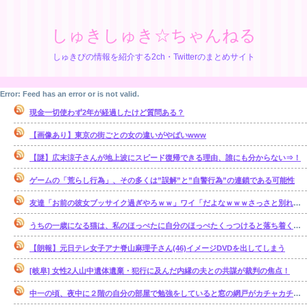
しゅきしゅき☆ちゃんねる
しゅきぴの情報を紹介する2ch・Twitterのまとめサイト
Error: Feed has an error or is not valid.
現金一切使わず2年が経過したけど質問ある？
【画像あり】東京の街ごとの女の違いがやばいwww
【謎】広末涼子さんが地上波にスピード復帰できる理由、誰にも分からない⇒！
ゲームの「荒らし行為」、その多くは”誤解”と”自警行為”の連鎖である可能性
友達「お前の彼女ブッサイク過ぎやろｗｗ」ワイ「だよなｗｗｗさっさと別れたいわｗｗｗ」
うちの一歳になる猫は、私のほっぺたに自分のほっぺたくっつけると落ち着くのか・・・【再】
【朗報】元日テレ女子アナ脊山麻理子さん(46)イメージDVDを出してしまう
[岐阜] 女性2人山中遺体遺棄・犯行に及んだ内縁の夫との共謀が裁判の焦点！
中一の頃、夜中に２階の自分の部屋で勉強をしていると窓の網戸がカチャカチャ鳴り出した。【再】