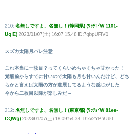
210:
名無しですよ、名無し！(静岡県) (ﾜｯﾁｮｲW 1101-
UqlE)
2023/01/07(土) 16:07:15.48 ID:7qbpUFlV0
スズカ太陽月バレ注意
これ本当に一枚目？ってくらいめちゃくちゃ甘かった！
覚醒前からすでに甘いので太陽も月も甘いんだけど、どち
らかと言えば太陽の方が進展してるような感じがした
今から二枚目以降が楽しみだ～
212:
名無しですよ、名無し！(東京都) (ﾜｯﾁｮｲW 81ee-
CQWg)
2023/01/07(土) 18:09:54.38 ID:kv2YPpUb0