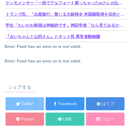
ケンモメンサー「一括でアルフォート買っちゃったwクレカ払いで来月の俺ごめんねー」銀行「デビットカードなんで即時引き落としです」
トランプ氏、「出産旅行」禁じる大統領令 米国籍取得を目的とした中国人らの渡米を問題視
学生「ちいかわ映画は神秘的です」神話学者「なら見てみるか…」
『みいちゃんと山田さん』とネット民 異常者動物園
Error: Feed has an error or is not valid.
Error: Feed has an error or is not valid.
シェアする
Twitter
Facebook
はてブ
Pocket
LINE
コピー