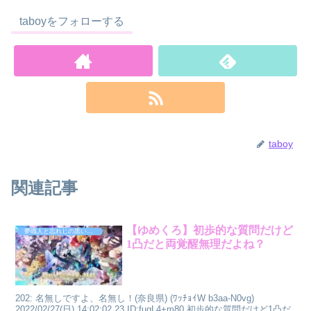
taboyをフォローする
taboy
関連記事
【ゆめくろ】初歩的な質問だけど
夢職人と忘れじの黒い妖精
1凸だと両覚醒無理だよね？
202: 名無しですよ、名無し！(奈良県) (ﾜｯﾁｮｲW b3aa-N0vg)
2022/02/27(日) 14:02:02.23 ID:fuqL4+m80 初歩的な質問だけど1凸だ