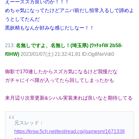
えーースズカ良いのか！！！
めちゃ気になってたけどアニバ前だし恒常入るしで諦めよ
うとしてたんだ
黒妖精もなんか好みな感じだしなー！！
213:
名無しですよ、名無し！(埼玉県) (ﾜｯﾁｮｲW 2b58-
f0HW)
2023/01/07(土) 21:32:41.91 ID:Og8NeVdi0
御影で170連したからスズカ気になるけど我慢だな
ガチャにイベ限が入ってたら回してしまったかも
来月辺り次章更新&シハル実装来れば良いなと期待してる
元スレッド：
https://krsw.5ch.net/test/read.cgi/gamesm/1671338