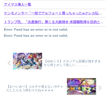
アイマス偉人一覧
ケンモメンサー「一括でアルフォート買っちゃったwクレカ払いで来月の俺ごめんねー」銀行「デビットカードなんで即時引き落としです」
トランプ氏、「出産旅行」禁じる大統領令 米国籍取得を目的とした中国人らの渡米を問題視
Error: Feed has an error or is not valid.
Error: Feed has an error or is not valid.
【ゆめくろ】スタジアム回避が強すぎる
から何とかして欲しい…………
【おべいみー】コルチケ使えないガチャ
だしたらもう終わりだねｗｗｗｗ