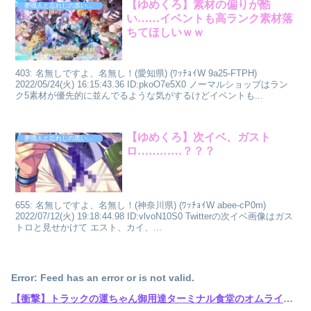
【ゆめくろ】素材の偏りが酷
夢職人と忘れじの黒い妖精
い……イベントも高ランク素材落
ちてほしいｗｗ
403: 名無しですよ、名無し！(愛知県) (ﾜｯﾁｮｲW 9a25-FTPH)
2022/05/24(火) 16:15:43.36 ID:pkoO7e5X0 ノーマルショップはラン
ク5素材が優先的に並んでるような気がするけどイベントも...
【ゆめくろ】次イベ、ガスト
夢職人と忘れじの黒い妖精
ロ…………？？？
655: 名無しですよ、名無し！(神奈川県) (ﾜｯﾁｮｲW abee-cP0m)
2022/07/12(火) 19:18:44.98 ID:vlvoN10S0 Twitterの次イベ画像はガス
トロと見せかけて エスト、カイ、...
Error: Feed has an error or is not valid.
【衝撃】トラックの運ちゃん御用達ターミナル食堂のオムライスが強すぎるｗｗｗｗｗ(※画像あり)