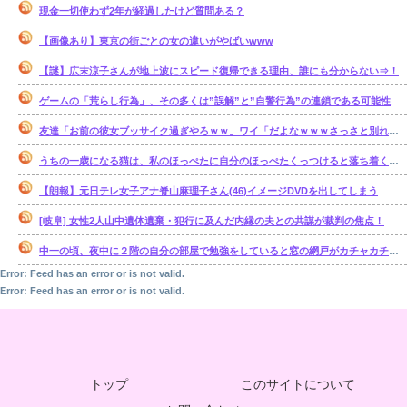
現金一切使わず2年が経過したけど質問ある？
【画像あり】東京の街ごとの女の違いがやばいwww
【謎】広末涼子さんが地上波にスピード復帰できる理由、誰にも分からない⇒！
ゲームの「荒らし行為」、その多くは”誤解”と”自警行為”の連鎖である可能性
友達「お前の彼女ブッサイク過ぎやろｗｗ」ワイ「だよなｗｗｗさっさと別れたいわｗｗｗ」
うちの一歳になる猫は、私のほっぺたに自分のほっぺたくっつけると落ち着くのか・・・【再】
【朗報】元日テレ女子アナ脊山麻理子さん(46)イメージDVDを出してしまう
[岐阜] 女性2人山中遺体遺棄・犯行に及んだ内縁の夫との共謀が裁判の焦点！
中一の頃、夜中に２階の自分の部屋で勉強をしていると窓の網戸がカチャカチャ鳴り出した。【再】
Error: Feed has an error or is not valid.
Error: Feed has an error or is not valid.
トップ
このサイトについて