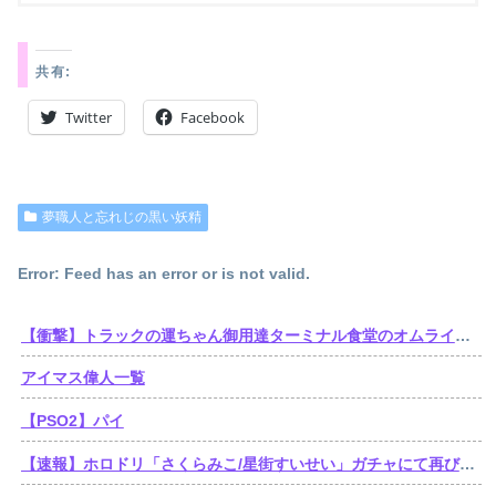
共有:
Twitter
Facebook
夢職人と忘れじの黒い妖精
Error: Feed has an error or is not valid.
【衝撃】トラックの運ちゃん御用達ターミナル食堂のオムライスが強すぎるｗｗｗｗｗ(※画像あり)
アイマス偉人一覧
【PSO2】パイ
【速報】ホロドリ「さくらみこ/星街すいせい」ガチャにて再びセルラン1位達成！