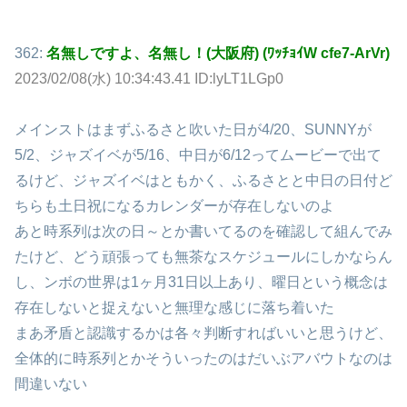
362:
名無しですよ、名無し！(大阪府) (ﾜｯﾁｮｲW cfe7-ArVr)
2023/02/08(水) 10:34:43.41 ID:lyLT1LGp0
メインストはまずふるさと吹いた日が4/20、SUNNYが
5/2、ジャズイベが5/16、中日が6/12ってムービーで出て
るけど、ジャズイベはともかく、ふるさとと中日の日付ど
ちらも土日祝になるカレンダーが存在しないのよ
あと時系列は次の日～とか書いてるのを確認して組んでみ
たけど、どう頑張っても無茶なスケジュールにしかならん
し、ンボの世界は1ヶ月31日以上あり、曜日という概念は
存在しないと捉えないと無理な感じに落ち着いた
まあ矛盾と認識するかは各々判断すればいいと思うけど、
全体的に時系列とかそういったのはだいぶアバウトなのは
間違いない