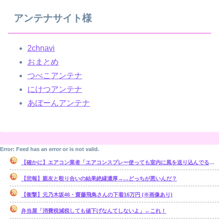
アンテナサイト様
2chnavi
おまとめ
つべこアンテナ
にけつアンテナ
あぼーんアンテナ
Error: Feed has an error or is not valid.
【確かに】エアコン業者「エアコンスプレー使っても室内に風を送り込んでるファンは汚いままですよ」
【悲報】親友と殴り合いの結果絶縁濃厚→…どっちが悪いんだ？
【衝撃】元乃木坂46・齋藤飛鳥さんの下着16万円 (※画像あり)
弁当屋「消費税減税しても値下げなんてしないよ」←これ！