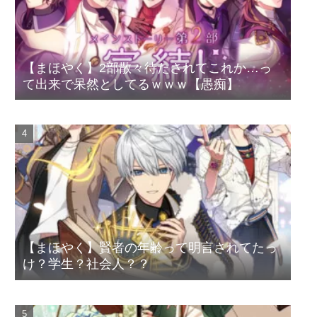
【まほやく】2部散々待たされてこれか…っ
て出来で呆然としてるｗｗｗ【愚痴】
【まほやく】賢者の年齢って明言されてたっ
け？学生？社会人？？