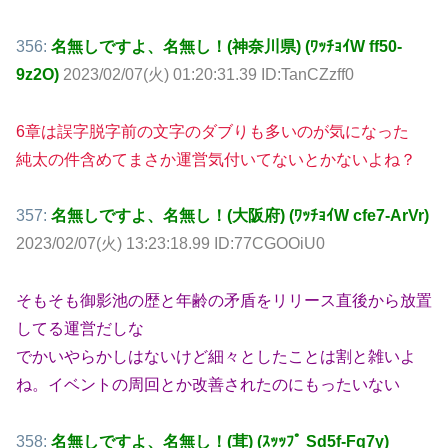
356:
名無しですよ、名無し！(神奈川県) (ﾜｯﾁｮｲW ff50-
9z2O)
2023/02/07(火) 01:20:31.39 ID:TanCZzff0
6章は誤字脱字前の文字のダブりも多いのが気になった
純太の件含めてまさか運営気付いてないとかないよね？
357:
名無しですよ、名無し！(大阪府) (ﾜｯﾁｮｲW cfe7-ArVr)
2023/02/07(火) 13:23:18.99 ID:77CGOOiU0
そもそも御影池の歴と年齢の矛盾をリリース直後から放置
してる運営だしな
でかいやらかしはないけど細々としたことは割と雑いよ
ね。イベントの周回とか改善されたのにもったいない
358:
名無しですよ、名無し！(茸) (ｽｯｯﾌﾟ Sd5f-Fq7y)