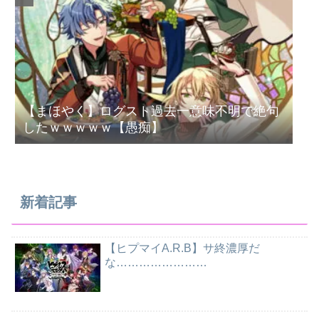
【まほやく】ログスト過去一意味不明で絶句
したｗｗｗｗｗ【愚痴】
新着記事
【ヒプマイA.R.B】サ終濃厚だ
な……………………