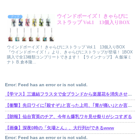
ウインドボーイズ！ きゃらびに
グッズ
ストラップ Vol.1 13個入りBOX
ウインドボーイズ！ きゃらびにストラップ Vol.1 13個入りBOX
『ウインドボーイズ！』より、きゃらびにストラップが登場！ 1BOX
購入で全13種類コンプリートできます！ 【ラインナップ】 A.飯塚ミ
ナト B.倉本隆...
Error: Feed has an error or is not valid.
【学マス】三連結フラスタで全ブランドから楽屋花を消失させた訴訟おじさん遂に口を開くも他人事
【衝撃】先日ワイに｢殺すぞ｣と言った上司、｢胃が痛い｣とか言い出すｗｗｗｗｗ
【朗報】仙台育英のチア、今年も爆乳ワキ見せ祭りがシコすぎる
【画像】深夜0時の「矢場とん」、大行列ができるwww
Error: Feed has an error or is not valid.