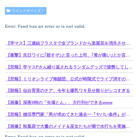
ウインドボーイズ！
Error: Feed has an error or is not valid.
【学マス】三連結フラスタで全ブランドから楽屋花を消失させた訴訟おじさん遂に口を開くも他人事
【衝撃】先日ワイに｢殺すぞ｣と言った上司、｢胃が痛い｣とか言い出すｗｗｗｗｗ
【悲報】学マスPさん繰り返されるランダムグッズで疲弊してしまう
【悲報】ミリオンライブ海賊団、公式が時限式でライブ消すのでbilibili動画にアーカイブを残す。富・名声・力。他ブランドの金でこの世のすべてを手に入れた海賊王ミリオン・ライブ
【朗報】仙台育英のチア、今年も爆乳ワキ見せ祭りがシコすぎる
【画像】深夜0時の「矢場とん」、大行列ができるwww
【悲報】婚活専門家「男が求めてきた過去一『ヤバい条件』がこれｗ」
【画像】秋葉原で大量のメイド＆巫女たちが潮で水打ちを実施www
Error: Feed has an error or is not valid.