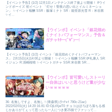
【イベント予告】(1/2) 12月1日メンテナンス終了後より開催！ #ウイ
ンドボーイズ 初イベント 「灯せ！聖夜の思い出とイルミネーショ
ン」 ✨イベント報酬 SSR：飯塚ミナト SR：能登原光雪 R：米谷茜
✨イ...
【ウインボ】イベント「銀花煌め
ウインドボーイズ！
くナイトパフォーマンス」予告＆
ガチャｷﾀ━(ﾟ∀ﾟ)━!
【イベント予告】(1/2) イベント「銀花煌めくナイトパフォーマン
ス」 2月15日(火)14:00より開催！ ✨イベント報酬 SSR:伊礼康人 SR:
イジョン R:清嶋桜晴 ✨イベントガチャ SSR:米谷茜 SR:...
【ウインボ】皆可愛いしストーリ
ウインドボーイズ！
ー自体はいいと思うけど量が少な
いｗｗｗｗｗ
36: 名無しですよ、名無し！(青森県) (ﾜｯﾁｮｲ 790c-21ac)
2022/02/01(火) 14:20:16.81 ID:OjLtXjwT0 チョコはぽろぽろ落ちる感
じかありがてぇって思ったら一人につき要25個でファッって...