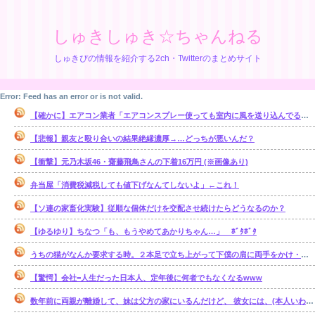
しゅきしゅき☆ちゃんねる
しゅきぴの情報を紹介する2ch・Twitterのまとめサイト
Error: Feed has an error or is not valid.
【確かに】エアコン業者「エアコンスプレー使っても室内に風を送り込んでるファンは汚いままですよ」
【悲報】親友と殴り合いの結果絶縁濃厚→…どっちが悪いんだ？
【衝撃】元乃木坂46・齋藤飛鳥さんの下着16万円 (※画像あり)
弁当屋「消費税減税しても値下げなんてしないよ」←これ！
【ソ連の家畜化実験】従順な個体だけを交配させ続けたらどうなるのか？
【ゆるゆり】ちなつ「も、もうやめてあかりちゃん…」 ﾎﾞﾀﾎﾞﾀ
うちの猫がなんか要求する時。２本足で立ち上がって下僕の肩に両手をかけ・・・【再】
【驚愕】会社=人生だった日本人、定年後に何者でもなくなるwww
数年前に両親が離婚して、妹は父方の家にいるんだけど、 彼女には、(本人いわく)霊感があるらしい。【再】