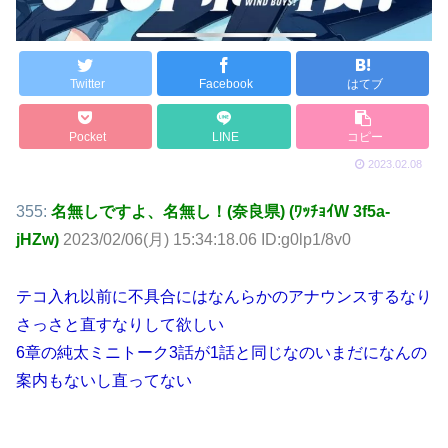
Twitter
Facebook
はてブ
Pocket
LINE
コピー
2023.02.08
355:
名無しですよ、名無し！(奈良県) (ﾜｯﾁｮｲW 3f5a-
jHZw)
2023/02/06(月) 15:34:18.06 ID:g0lp1/8v0
テコ入れ以前に不具合にはなんらかのアナウンスするなり
さっさと直すなりして欲しい
6章の純太ミニトーク3話が1話と同じなのいまだになんの
案内もないし直ってない