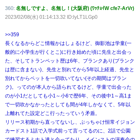
360:
名無しですよ、名無し！(大阪府) (ﾜｯﾁｮｲW cfe7-ArVr)
2023/02/08(水) 01:14:13.32 ID:lyLT1LGp0
>>359
長くなるからどこ情報かはしょるけど、御影池は学童(一
般的に小学生が行くとこ)に行き始めた頃に先生と出会っ
た、そしてトランペット歴は6年、ブランクあり(ブランク
は歴に含まない)、先生と別れてから5年以上経過、先生と
別れてからペットを一切吹いてない(その期間はブラン
ク)。ってのが本人から語られてるけど、学童で出会った
のが小1だとしても小1～小6で歴6年、その後中1～高1ま
で一切吹かなかったとしても間が4年しかなくて、5年以
上離れてた設定どこ行ったっていう矛盾。
リリース初期から直ってないし、ぶっちゃけ恒常イジョン
カードスト1話で入学式前って言ってるのに、2話で公園
で練習するミナト達と会ってたり、メインストの演奏会の