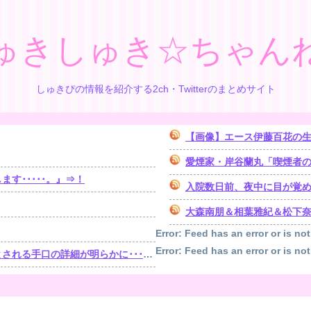
ゅきしゅき☆ちゃん
しゅきぴの情報を紹介する2ch・Twitterのまとめサイト
【画像】エース伊藤百花の
愛煙家・岸谷蘭丸「喫煙者
す･････。』⇒！
入院数日前、夜中に目が覚めたら体が動かな
大森南朋＆相葉雅紀＆松下奈緒 
Error: Feed has an error or is not
Error: Feed has an error or is not
手口の詳細が明らかに･･････！！