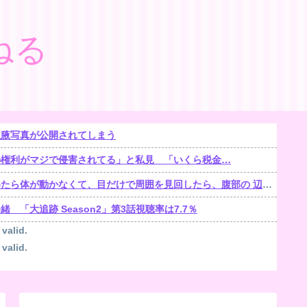
ねる
生腋写真が公開されてしまう
の権利がマジで侵害されてる」と私見 「いくら税金…
くて、目だけで周囲を見回したら、腹部の 辺りをじっと見る「青く光る骨格標本」が居た【再】
「大追跡 Season2」第3話視聴率は7.7％
 valid.
 valid.