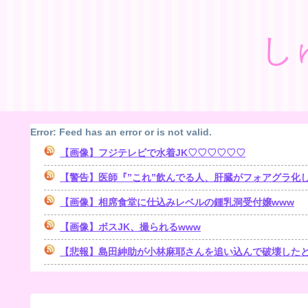
し
Error: Feed has an error or is not valid.
【画像】フジテレビで水着JK♡♡♡♡♡♡
【警告】医師『”これ”飲んでる人、肝臓がフォアグラ化しま
【画像】相席食堂に仕込みレベルの鍾乳洞受付嬢www
【画像】ボスJK、撮られるwww
【悲報】島田紳助が小林麻耶さんを追い込んで破壊したとされる