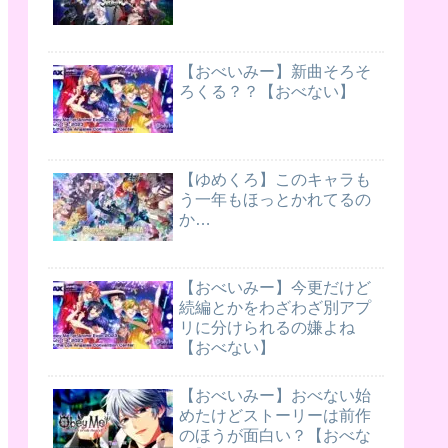
【おべいみー】新曲そろそ
ろくる？？【おべない】
【ゆめくろ】このキャラも
う一年もほっとかれてるの
か…
【おべいみー】今更だけど
続編とかをわざわざ別アプ
リに分けられるの嫌よね
【おべない】
【おべいみー】おべない始
めたけどストーリーは前作
のほうが面白い？【おべな