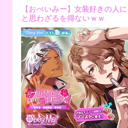
【おべいみー】女装好きの人
と思わざるを得ないｗｗ
Obey Me!