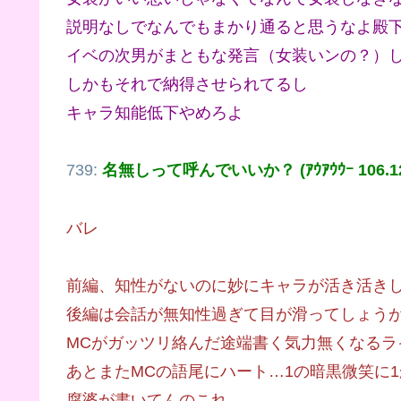
説明なしでなんでもまかり通ると思うなよ殿
イベの次男がまともな発言（女装いンの？）
しかもそれで納得させられてるし
キャラ知能低下やめろよ
739:
名無しって呼んでいいか？ (ｱｳｱｳｳｰ 106.128
バレ
前編、知性がないのに妙にキャラが活き活き
後編は会話が無知性過ぎて目が滑ってしょう
MCがガッツリ絡んだ途端書く気力無くなるラ
あとまたMCの語尾にハート…1の暗黒微笑に
腐婆が書いてんのこれ