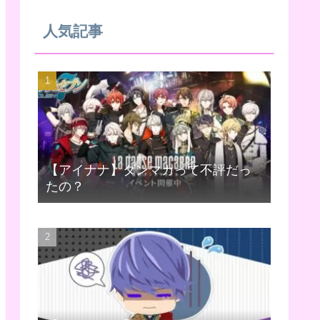
人気記事
【アイナナ】ダンマカって不評だっ
たの？