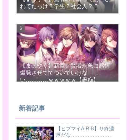
れてたっけ？学生？社会人？？
【まほやく】新章、賢者が急に感情
爆発させててついていけな
い…………ｗｗｗｗｗ【愚痴】
新着記事
【ヒプマイA.R.B】サ終濃
厚だな……………………