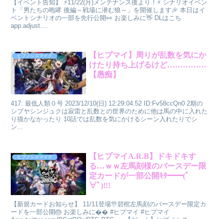
【イベント告知】 ⚡11/22(月)メンテナンス後より！⚡ シナリオイベン
ト「男たちの咆哮 後編～戦場に潜む狼～」を開催します🎉 本日はイ
ベントシナリオの一部を先行公開👀 お楽しみに👋 DLはこち
app.adjust....
【ヒプマイ】周りが乱数を気にか
ヒプノシスマイク
けたり持ち上げるけど……………
【愚痴】
417: 最低人類０号 2023/12/10(日) 12:29:04.52 ID:Fv58ccQn0 2期の
シブヤシンジュクは寂雷と乱数との世界のために他は馬の中に入れた
り描かなかったり 10話では乱数を気にかけるシーン入れたりでシ
ン...
【ヒプマイA.R.B】ドキドキす
ヒプノシスマイク
る…ｗｗ左馬刻様のバースデー限
定カードが一部公開ｷﾀ━━(ﾟ
∀ﾟ)!!!
【新規カードお知らせ】 11/11登場🎊碧棺左馬刻のバースデー限定カ
ードを一部公開🎂 お楽しみに�� #ヒプマイ #ヒプマイ