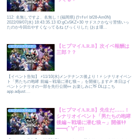
112: 名無しですよ、名無し！(福岡県) (ﾜｯﾁｮｲ bf28-Am0N)
2022/09/07(水) 18:43:35.13 ID:gCv5KZ+30 サドスクかなり苦情いっ
たのか今回出やすくなってるね びっくりした (おま環...
【ヒプマイA.R.B】次イベ報酬は
ヒプノシスマイク
三郎？？
【イベント告知】 ⚡11/10(水)メンテナンス後より！⚡ シナリオイベン
ト「男たちの咆哮 前編～戦場に潜む狼～」を開催します🎉 本日はイ
ベントシナリオの一部を先行公開👀 お楽しみに👋 DLはこち
app.adjust....
【ヒプマイA.R.B】先生だ……！
ヒプノシスマイク
シナリオイベント「男たちの咆哮
後編～戦場に潜む狼～」開催ｷﾀ
━━(ﾟ∀ﾟ)!!!