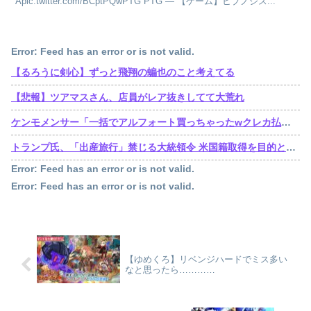
Apic.twitter.com/BCptPQwPTG PTG — 【ゲーム】ヒプノシス...
Error: Feed has an error or is not valid.
【るろうに剣心】ずっと飛翔の蝙也のこと考えてる
【悲報】ツアマスさん、店員がレア抜きしてて大荒れ
ケンモメンサー「一括でアルフォート買っちゃったwクレカ払いで来月の俺ごめんねー」銀行「デビットカードなんで即時引き落としです」
トランプ氏、「出産旅行」禁じる大統領令 米国籍取得を目的とした中国人らの渡米を問題視
Error: Feed has an error or is not valid.
Error: Feed has an error or is not valid.
【ゆめくろ】リベンジハードでミス多い
なと思ったら…………