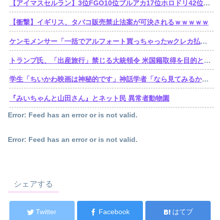
【アイマスセルラン】3位FGO10位ブルアカ17位ホロドリ42位スタレ103位学マス240位シャニソン449位シャニマス489位デレステ490位ミリシタ
【衝撃】イギリス、タバコ販売禁止法案が可決されるｗｗｗｗｗ
ケンモメンサー「一括でアルフォート買っちゃったwクレカ払いで来月の俺ごめんねー」銀行「デビットカードなんで即時引き落としです」
トランプ氏、「出産旅行」禁じる大統領令 米国籍取得を目的とした中国人らの渡米を問題視
学生「ちいかわ映画は神秘的です」神話学者「なら見てみるか…」
『みいちゃんと山田さん』とネット民 異常者動物園
Error: Feed has an error or is not valid.
Error: Feed has an error or is not valid.
シェアする
Twitter
Facebook
はてブ