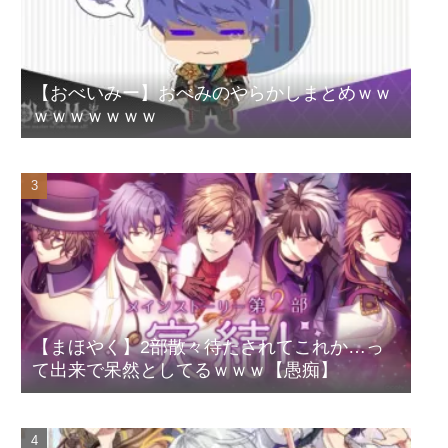
【おべいみー】おべみのやらかしまとめｗｗ
ｗｗｗｗｗｗｗ
【まほやく】2部散々待たされてこれか…っ
て出来で呆然としてるｗｗｗ【愚痴】