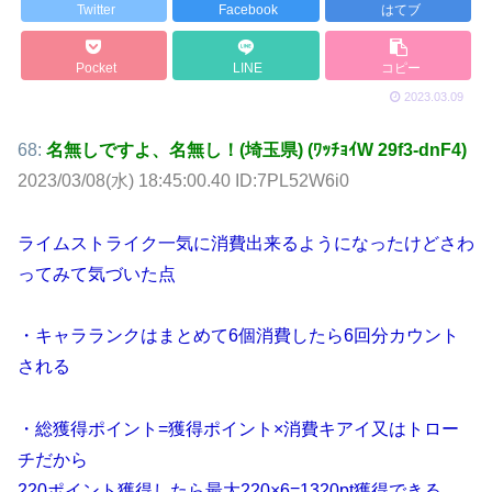
Twitter
Facebook
はてブ
Pocket
LINE
コピー
2023.03.09
68:
名無しですよ、名無し！(埼玉県) (ﾜｯﾁｮｲW 29f3-dnF4)
2023/03/08(水) 18:45:00.40 ID:7PL52W6i0
ライムストライク一気に消費出来るようになったけどさわ
ってみて気づいた点
・キャラランクはまとめて6個消費したら6回分カウント
される
・総獲得ポイント=獲得ポイント×消費キアイ又はトロー
チだから
220ポイント獲得したら最大220×6=1320pt獲得できる