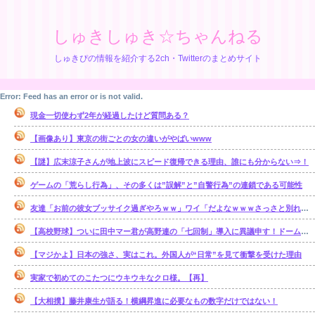
しゅきしゅき☆ちゃんねる
しゅきぴの情報を紹介する2ch・Twitterのまとめサイト
Error: Feed has an error or is not valid.
現金一切使わず2年が経過したけど質問ある？
【画像あり】東京の街ごとの女の違いがやばいwww
【謎】広末涼子さんが地上波にスピード復帰できる理由、誰にも分からない⇒！
ゲームの「荒らし行為」、その多くは”誤解”と”自警行為”の連鎖である可能性
友達「お前の彼女ブッサイク過ぎやろｗｗ」ワイ「だよなｗｗｗさっさと別れたいわｗｗｗ」
【高校野球】ついに田中マー君が高野連の「七回制」導入に異議申す！ドーム球場でやれ
【マジかよ】日本の強さ、実はこれ。外国人が“日常”を見て衝撃を受けた理由
実家で初めてのこたつにウキウキなクロ様。【再】
【大相撲】藤井康生が語る！横綱昇進に必要なもの数字だけではない！