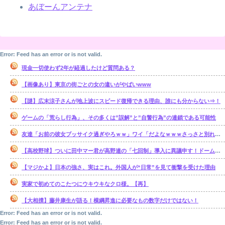
あぼーんアンテナ
Error: Feed has an error or is not valid.
現金一切使わず2年が経過したけど質問ある？
【画像あり】東京の街ごとの女の違いがやばいwww
【謎】広末涼子さんが地上波にスピード復帰できる理由、誰にも分からない⇒！
ゲームの「荒らし行為」、その多くは”誤解”と”自警行為”の連鎖である可能性
友達「お前の彼女ブッサイク過ぎやろｗｗ」ワイ「だよなｗｗｗさっさと別れたいわｗｗｗ」
【高校野球】ついに田中マー君が高野連の「七回制」導入に異議申す！ドーム球場でやれ
【マジかよ】日本の強さ、実はこれ。外国人が“日常”を見て衝撃を受けた理由
実家で初めてのこたつにウキウキなクロ様。【再】
【大相撲】藤井康生が語る！横綱昇進に必要なもの数字だけではない！
Error: Feed has an error or is not valid.
Error: Feed has an error or is not valid.