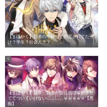
【まほやく】賢者の年齢って明言されてたっ
け？学生？社会人？？
【まほやく】新章、賢者が急に感情爆発させ
ててついていけない…………ｗｗｗｗｗ【愚
痴】