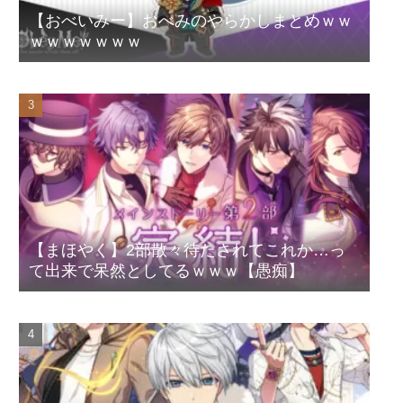
【おべいみー】おべみのやらかしまとめｗｗ
ｗｗｗｗｗｗｗ
【まほやく】2部散々待たされてこれか…っ
て出来で呆然としてるｗｗｗ【愚痴】