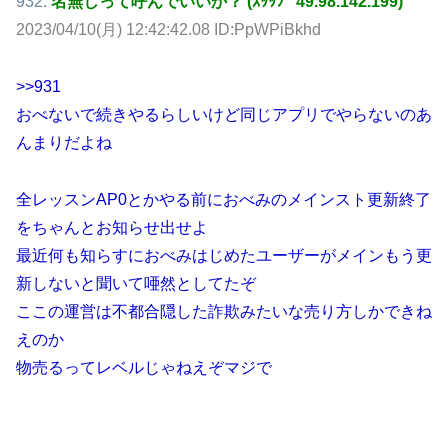
932:
名無しって呼んでいいか？ (ｽｯｯﾌﾟ 49.98.142.199)
2023/04/10(月) 12:42:42.08 ID:PpWPiBkhd
>>931
おべないで続きやるらしいけど同じアプリでやらないのあ
んまりだよね
全レッスンAP0とかやる前におべみのメインスト更新終了
をちゃんとお知らせ出せよ
最近何も知らすにおべみはじめたユーザーがメインもう更
新しないと聞いて唖然としてたぞ
ここの運営は不都合隠した詐欺みたいな売り方しかできね
えのか
物売るってレベルじゃねえぞマジで