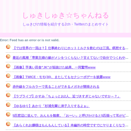
しゅきしゅき☆ちゃんねる
しゅきぴの情報を紹介する2ch・Twitterのまとめサイト
Error: Feed has an error or is not valid.
【では世界の一流は？】仕事終わりにホットミルクを飲むのは三流。瞑想するのは二流
最近の風潮「専業主婦の嫁がメシをつくらない？甘えてないで自分でつくれやｗ」←これ正論なの？
【画像】芋臭い田舎”JK”が垢抜けた結果、一同驚愕www
【画像】TWICE・モモ(30)、またしてもセクシーボデーを披露www
赤外線をフルカラーで見ることができるメガネが開発される
【ラブライブ】かすみ「ちょっとお2人、近づきすぎじゃないですか～？」
【ゆるゆり】あかり「杉浦先輩に弟子入りするよぉ」
5匹窓辺に並んで、おんもを観察。「おーい」と呼びかけると5匹揃って耳がピッとコッチを向く。だが、ある単語を言うと・・・【再】
【あらくれお嬢様はもんもんしている】本編外の時空ですでにヤりまくりなラブコメっていいよね