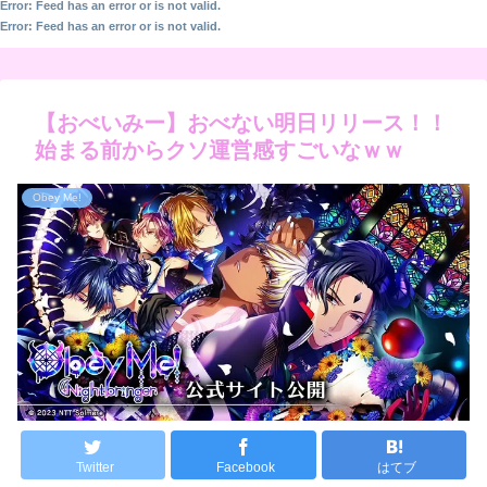
Error: Feed has an error or is not valid.
Error: Feed has an error or is not valid.
【おべいみー】おべない明日リリース！！
始まる前からクソ運営感すごいなｗｗ
Obey Me!
Twitter
Facebook
はてブ