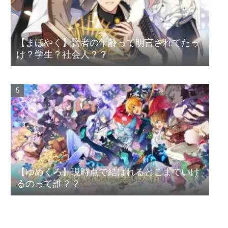
【まほやく】賢者の年齢って明言されてたっ
け？学生？社会人？？
【ゆめくろ】現時点で結ばれるとこまでいけ
るのって誰？？