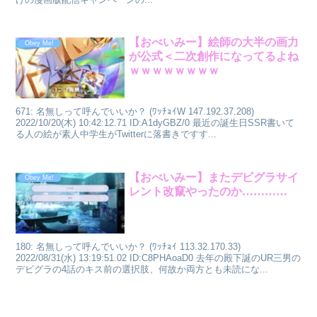
【おべいみー】絵師の大半の画力
Obey Me!
が公式＜二次創作になってるよね
ｗｗｗｗｗｗｗｗ
671: 名無しって呼んでいいか？ (ﾜｯﾁｮｲW 147.192.37.208)
2022/10/20(木) 10:42:12.71 ID:A1dyGBZ/0 最近の誕生日SSR書いて
る人の絵が素人中学生がTwitterに落書きですす...
【おべいみー】またデビグラサイ
Obey Me!
レント改竄やったのか…………
180: 名無しって呼んでいいか？ (ﾜｯﾁｮｲ 113.32.170.33)
2022/08/31(水) 13:19:51.02 ID:C8PHAoaD0 去年の殿下誕のUR三男の
デビグラの4話のキス前の選択肢、何故か両方とも未読にな...