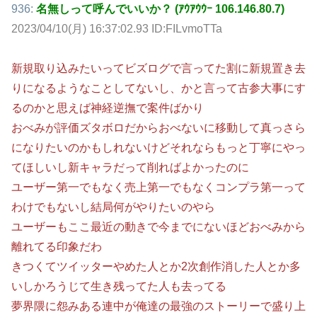
936:
名無しって呼んでいいか？ (ｱｳｱｳｳｰ 106.146.80.7)
2023/04/10(月) 16:37:02.93 ID:FILvmoTTa
新規取り込みたいってビズログで言ってた割に新規置き去
りになるようなことしてないし、かと言って古参大事にす
るのかと思えば神経逆撫で案件ばかり
おべみが評価ズタボロだからおべないに移動して真っさら
になりたいのかもしれないけどそれならもっと丁寧にやっ
てほしいし新キャラだって削ればよかったのに
ユーザー第一でもなく売上第一でもなくコンプラ第一って
わけでもないし結局何がやりたいのやら
ユーザーもここ最近の動きで今までにないほどおべみから
離れてる印象だわ
きつくてツイッターやめた人とか2次創作消した人とか多
いしかろうじて生き残ってた人も去ってる
夢界隈に怨みある連中が俺達の最強のストーリーで盛り上