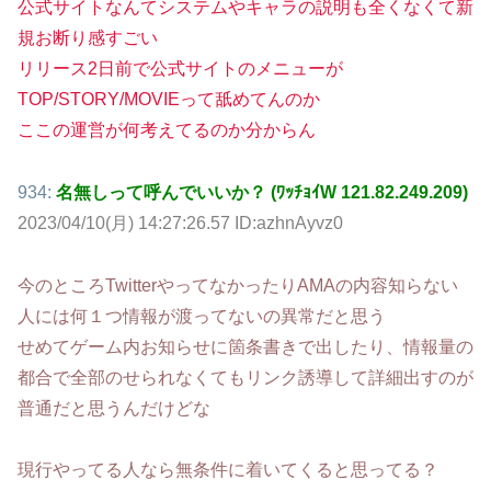
公式サイトなんてシステムやキャラの説明も全くなくて新
規お断り感すごい
リリース2日前で公式サイトのメニューが
TOP/STORY/MOVIEって舐めてんのか
ここの運営が何考えてるのか分からん
934:
名無しって呼んでいいか？ (ﾜｯﾁｮｲW 121.82.249.209)
2023/04/10(月) 14:27:26.57 ID:azhnAyvz0
今のところTwitterやってなかったりAMAの内容知らない
人には何１つ情報が渡ってないの異常だと思う
せめてゲーム内お知らせに箇条書きで出したり、情報量の
都合で全部のせられなくてもリンク誘導して詳細出すのが
普通だと思うんだけどな
現行やってる人なら無条件に着いてくると思ってる？