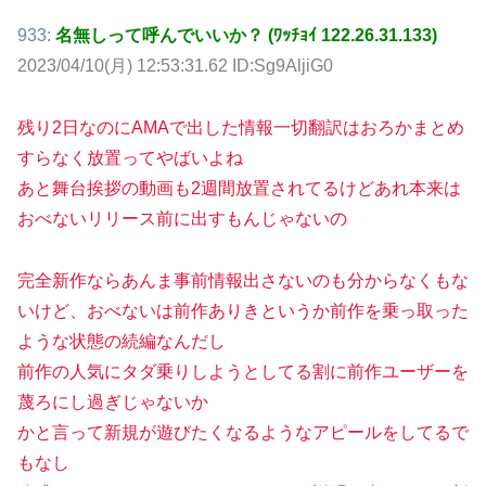
933:
名無しって呼んでいいか？ (ﾜｯﾁｮｲ 122.26.31.133)
2023/04/10(月) 12:53:31.62 ID:Sg9AljiG0
残り2日なのにAMAで出した情報一切翻訳はおろかまとめ
すらなく放置ってやばいよね
あと舞台挨拶の動画も2週間放置されてるけどあれ本来は
おべないリリース前に出すもんじゃないの
完全新作ならあんま事前情報出さないのも分からなくもな
いけど、おべないは前作ありきというか前作を乗っ取った
ような状態の続編なんだし
前作の人気にタダ乗りしようとしてる割に前作ユーザーを
蔑ろにし過ぎじゃないか
かと言って新規が遊びたくなるようなアピールをしてるで
もなし