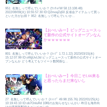
951: 名無しって呼んでいいか？ (ﾜｯﾁｮｲW 58.13.108.48)
2022/08/09(火) 10:55:57.30 ID:Q2moqZq50 反省会アイテムって買っ
といた方がお得？ 952: 名無しって呼んでいいか...
【おべいみー】ビッグニュースっ
Obey Me!
て新作の公式サイトオープンなん
かｗｗｗｗｗｗ
801: 名無しって呼んでいいか？ (ｽｯﾌﾟ 1.72.1.22) 2023/03/15(水)
15:12:07.99 ID:oWjjUvL0d ビッグニュースって新作の公式サイトオー
プンなんか どう考えてもツイート数関係な...
【おべいみー】今日こそL66来る
Obey Me!
と思ったらまだ来ないし
27: 名無しって呼んでいいか？ (ｽｯｯﾌﾟ 49.98.155.76) 2022/01/25(火)
10:19:43.10 ID:ob7OnluRd 10時のお知らせないんかい 昨日も海外向
けの漫画版配信キャンペーンの...