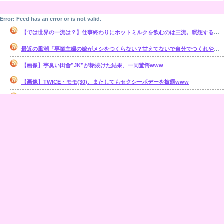
Error: Feed has an error or is not valid.
【では世界の一流は？】仕事終わりにホットミルクを飲むのは三流。瞑想するのは二流
最近の風潮「専業主婦の嫁がメシをつくらない？甘えてないで自分でつくれやｗ」←これ正論なの？
【画像】芋臭い田舎”JK”が垢抜けた結果、一同驚愕www
【画像】TWICE・モモ(30)、またしてもセクシーボデーを披露www
赤外線をフルカラーで見ることができるメガネが開発される
【ラブライブ】かすみ「ちょっとお2人、近づきすぎじゃないですか～？」
【ゆるゆり】あかり「杉浦先輩に弟子入りするよぉ」
5匹窓辺に並んで、おんもを観察。「おーい」と呼びかけると5匹揃って耳がピッとコッチを向く。だが、ある単語を言うと・・・【再】
【あらくれお嬢様はもんもんしている】本編外の時空ですでにヤりまくりなラブコメっていいよね
Error: Feed has an error or is not valid.
Error: Feed has an error or is not valid.