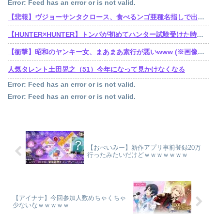
Error: Feed has an error or is not valid.
【悲報】ヴジョーサンタクロース、食べるンゴ亜種名指しで出禁されてた
【HUNTER×HUNTER】トンパが初めてハンター試験受けた時ってゴンより若かったんだね
【衝撃】昭和のヤンキー女、まあまあ素行が悪いwww (※画像あり)
人気タレント土田晃之（51）今年になって見かけなくなる
Error: Feed has an error or is not valid.
Error: Feed has an error or is not valid.
【おべいみー】新作アプリ事前登録20万
行ったみたいだけどｗｗｗｗｗｗｗ
【アイナナ】今回参加人数めちゃくちゃ
少ないなｗｗｗｗｗ