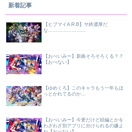
新着記事
【ヒプマイA.R.B】サ終濃厚だ
な……………………
【おべいみー】新曲そろそろくる？？
【おべない】
【ゆめくろ】このキャラもう一年もほ
っとかれてるのか…
【おべいみー】今更だけど続編とかを
わざわざ別アプリに分けられるの嫌よ
ね【おべない】