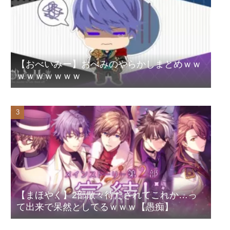
【おべいみー】おべみのやらかしまとめｗｗ
ｗｗｗｗｗｗｗ
【まほやく】2部散々待たされてこれか…っ
て出来で呆然としてるｗｗｗ【愚痴】