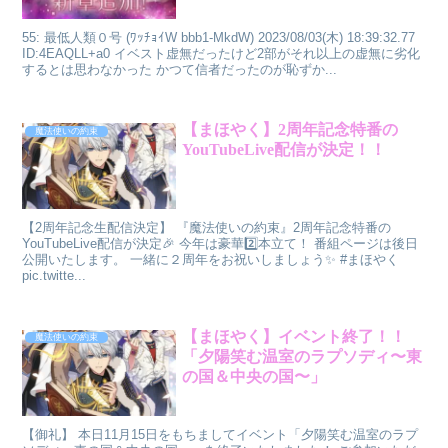
55: 最低人類０号 (ﾜｯﾁｮｲW bbb1-MkdW) 2023/08/03(木) 18:39:32.77
ID:4EAQLL+a0 イベスト虚無だったけど2部がそれ以上の虚無に劣化
するとは思わなかった かつて信者だったのが恥ずか...
【まほやく】2周年記念特番の
魔法使いの約束
YouTubeLive配信が決定！！
【2周年記念生配信決定】 『魔法使いの約束』2周年記念特番の
YouTubeLive配信が決定🎉 今年は豪華2️⃣本立て！ 番組ページは後日
公開いたします。 一緒に２周年をお祝いしましょう✨ #まほやく
pic.twitte...
【まほやく】イベント終了！！
魔法使いの約束
「夕陽笑む温室のラプソディ〜東
の国＆中央の国〜」
【御礼】 本日11月15日をもちましてイベント「夕陽笑む温室のラプ