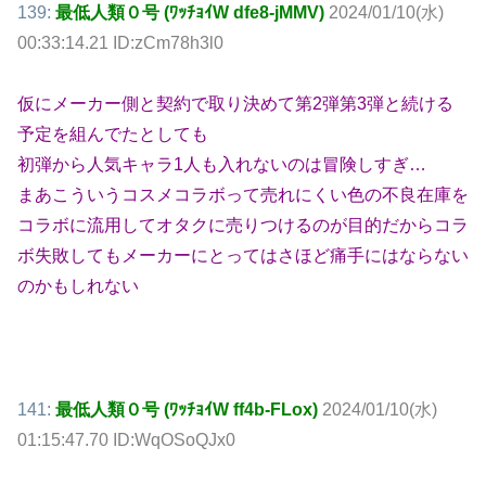
139:
最低人類０号 (ﾜｯﾁｮｲW dfe8-jMMV)
2024/01/10(水)
00:33:14.21 ID:zCm78h3l0
仮にメーカー側と契約で取り決めて第2弾第3弾と続ける
予定を組んでたとしても
初弾から人気キャラ1人も入れないのは冒険しすぎ…
まあこういうコスメコラボって売れにくい色の不良在庫を
コラボに流用してオタクに売りつけるのが目的だからコラ
ボ失敗してもメーカーにとってはさほど痛手にはならない
のかもしれない
141:
最低人類０号 (ﾜｯﾁｮｲW ff4b-FLox)
2024/01/10(水)
01:15:47.70 ID:WqOSoQJx0