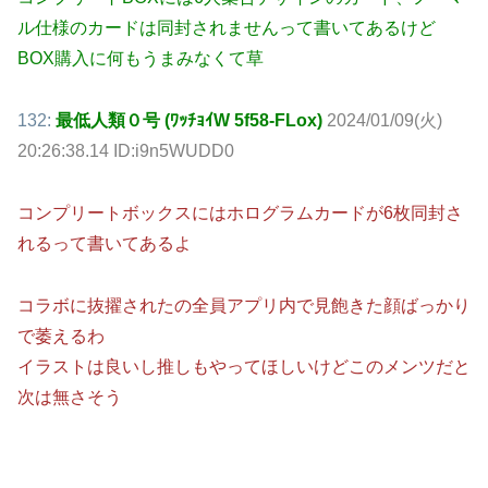
ル仕様のカードは同封されませんって書いてあるけど
BOX購入に何もうまみなくて草
132:
最低人類０号 (ﾜｯﾁｮｲW 5f58-FLox)
2024/01/09(火)
20:26:38.14 ID:i9n5WUDD0
コンプリートボックスにはホログラムカードが6枚同封さ
れるって書いてあるよ
コラボに抜擢されたの全員アプリ内で見飽きた顔ばっかり
で萎えるわ
イラストは良いし推しもやってほしいけどこのメンツだと
次は無さそう