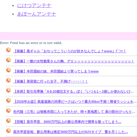
にけつアンテナ
あぼーんアンテナ
Error: Feed has an error or is not valid.
【画像】黒ギャル「おぢってこういうのが好きなんでしょ？www」ﾄﾞﾝｯ！
【画像】一般の女性観客さんの胸、デエッッッッッッッッッッッッッッッッッ！
【画像】本田望結の妹、本田望結より実ってしまうwww
【画像】美容室に行った女子、不満げ･･････！！
【呆然】取引先専務「Aを20個注文する」ぼく「いつも1～2個しか使わないけど本当に20であってる？」取専「あってる」⇒結果！
【2026年お盆】高速道路の渋滞ピークはいつ？最大45km予測！帰省ラッシュを避ける狙い目を解説
先代猫（三毛）は毎晩布団に入ってきたが、時々意地悪して 肩の部分ぴっちり布団ガードして入れなくしてると・・・【再】
【悲報】高市早苗、3000万円以上の新公用車内で煙草を吸ってしまう…
高市早苗首相、新公用車は推定3000万円以上のSUVタイプ 贅を尽くした…