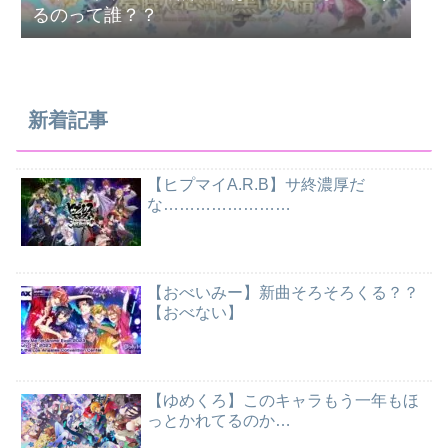
るのって誰？？
新着記事
【ヒプマイA.R.B】サ終濃厚だ
な……………………
【おべいみー】新曲そろそろくる？？
【おべない】
【ゆめくろ】このキャラもう一年もほ
っとかれてるのか…