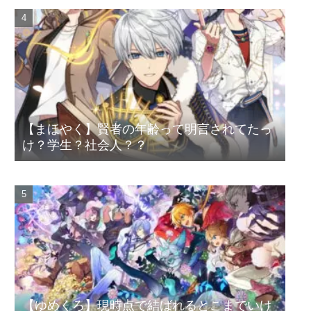
【まほやく】賢者の年齢って明言されてたっ
け？学生？社会人？？
【ゆめくろ】現時点で結ばれるとこまでいけ