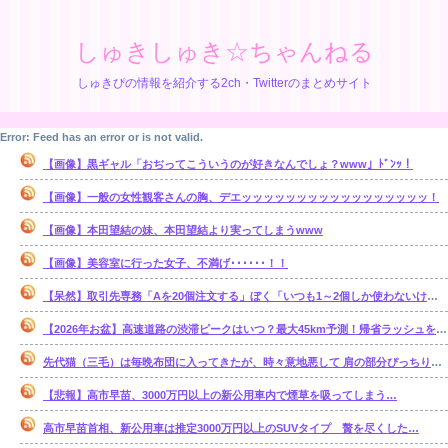
しゅきしゅき☆ちゃんねる
しゅきぴの情報を紹介する2ch・Twitterのまとめサイト
Error: Feed has an error or is not valid.
【画像】黒ギャル「おぢってこういうのが好きなんでしょ？www」ﾄﾞﾝｯ！
【画像】一般の女性観客さんの胸、デエッッッッッッッッッッッッッッッッッ！
【画像】本田望結の妹、本田望結より実ってしまうwww
【画像】美容室に行った女子、不満げ･･････！！
【呆然】取引先専務「Aを20個注文する」ぼく「いつも1～2個しか使わないけど本当に20であってる？」取専「あってる」⇒結果！
【2026年お盆】高速道路の渋滞ピークはいつ？最大45km予測！帰省ラッシュを避ける狙い目を解説
先代猫（三毛）は毎晩布団に入ってきたが、時々意地悪して 肩の部分ぴっちり布団ガードして入れなくしてると・・・【再】
【悲報】高市早苗、3000万円以上の新公用車内で煙草を吸ってしまう…
高市早苗首相、新公用車は推定3000万円以上のSUVタイプ 贅を尽くした…