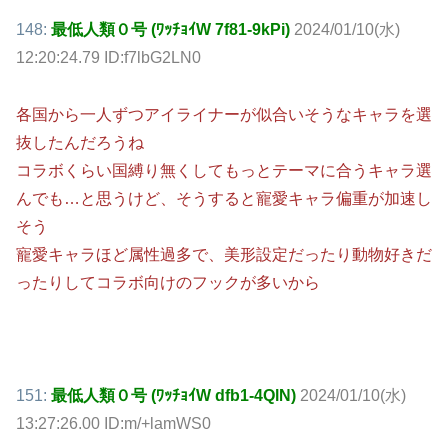
148:
最低人類０号 (ﾜｯﾁｮｲW 7f81-9kPi)
2024/01/10(水)
12:20:24.79 ID:f7lbG2LN0
各国から一人ずつアイライナーが似合いそうなキャラを選
抜したんだろうね
コラボくらい国縛り無くしてもっとテーマに合うキャラ選
んでも…と思うけど、そうすると寵愛キャラ偏重が加速し
そう
寵愛キャラほど属性過多で、美形設定だったり動物好きだ
ったりしてコラボ向けのフックが多いから
151:
最低人類０号 (ﾜｯﾁｮｲW dfb1-4QlN)
2024/01/10(水)
13:27:26.00 ID:m/+lamWS0