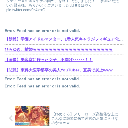
ソディ〜東の国＆中央の国〜」を終了いたしました！ ご参加いただ
いた賢者様、ありがとうございました🧙‍♀️ #まほやく
pic.twitter.com/0z4loxC...
Error: Feed has an error or is not valid.
【朗報】学園アイドルマスター、1番人気キャラがフィギュア化wwwwwwwwwwwwwwwwwwww
ひろゆき、離婚ｗｗｗｗｗｗｗｗｗｗｗｗｗｗｗｗｗｗｗｗ
【画像】美容室に行った女子、不満げ･･････！！
【悲報】東科大医学部卒の美人YouTuber、直美で炎上www
Error: Feed has an error or is not valid.
Error: Feed has an error or is not valid.
【ゆめくろ】メリーローズ高性能な上に
こんなに頻繁に来て運営のお気に入りな
のかｗｗｗ