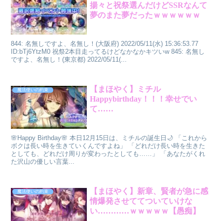
揚々と祝祭選んだけどSSRなんて
夢のまた夢だったｗｗｗｗｗｗ
844: 名無しですよ、名無し！(大阪府) 2022/05/11(水) 15:36:53.77
ID:bTj6YtzM0 祝祭2本目走ってるけどなかなかキツいw 845: 名無し
ですよ、名無し！(東京都) 2022/05/11(...
【まほやく】ミチル
魔法使いの約束
Happybirthday！！！幸せでい
て……
🌸Happy Birthday🌸 本日12月15日は、ミチルの誕生日🌙 「これから
ボクは長い時を生きていくんですよね」 「どれだけ長い時を生きた
としても、どれだけ周りが変わったとしても……」 「あなたがくれ
た沢山の優しい言葉...
【まほやく】新章、賢者が急に感
魔法使いの約束
情爆発させててついていけな
い…………ｗｗｗｗｗ【愚痴】