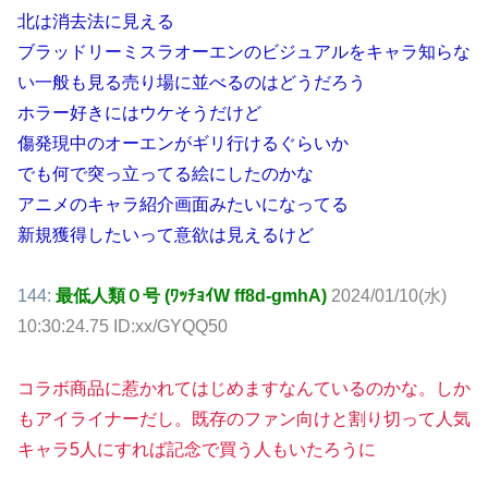
北は消去法に見える
ブラッドリーミスラオーエンのビジュアルをキャラ知らな
い一般も見る売り場に並べるのはどうだろう
ホラー好きにはウケそうだけど
傷発現中のオーエンがギリ行けるぐらいか
でも何で突っ立ってる絵にしたのかな
アニメのキャラ紹介画面みたいになってる
新規獲得したいって意欲は見えるけど
144:
最低人類０号 (ﾜｯﾁｮｲW ff8d-gmhA)
2024/01/10(水)
10:30:24.75 ID:xx/GYQQ50
コラボ商品に惹かれてはじめますなんているのかな。しか
もアイライナーだし。既存のファン向けと割り切って人気
キャラ5人にすれば記念で買う人もいたろうに