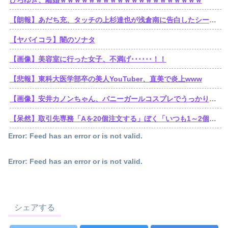
ひろゆき、離婚ｗｗｗｗｗｗｗｗｗｗｗｗｗｗｗｗｗｗｗｗ
【朗報】あだち充、タッチの上杉達也が浅倉南に告白したシーンを完全再現wwwwwww
【ヤバイコラ】闇のソナタ
【画像】美容室に行った女子、不満げ･･････！！
【悲報】東科大医学部卒の美人YouTuber、直美で炎上www
【画像】安井カノンちゃん、バニーガールコスプレでうっかり谷間が見えてしまう
【呆然】取引先専務「Aを20個注文する」ぼく「いつも1～2個しか使わないけど本当に20であってる？」取専「あってる」⇒結果！
Error: Feed has an error or is not valid.
Error: Feed has an error or is not valid.
シェアする