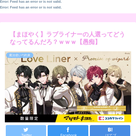
Error: Feed has an error or is not valid.
Error: Feed has an error or is not valid.
【まほやく】ラブライナーの人選ってどう
なってるんだろ？ｗｗｗ【愚痴】
魔法使いの約束
Twitter
Facebook
はてブ