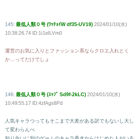
145:
最低人類０号 (ﾜｯﾁｮｲW df35-UV19)
2024/01/10(水)
10:38:26.74 ID:1i1elLVm0
運営のお気に入りとファッション系ならクロエ入れとく
か…ってだけでしょ
146:
最低人類０号 (ｽｯﾌﾟ Sd9f-2kLC)
2024/01/10(水)
10:49:55.17 ID:4zfAgs8Pd
人気キャラつってもそこまで大差がある訳でもないし大し
て変わらんべ
知り合いに別のゲームのキャラ香水からはじめた人がいる