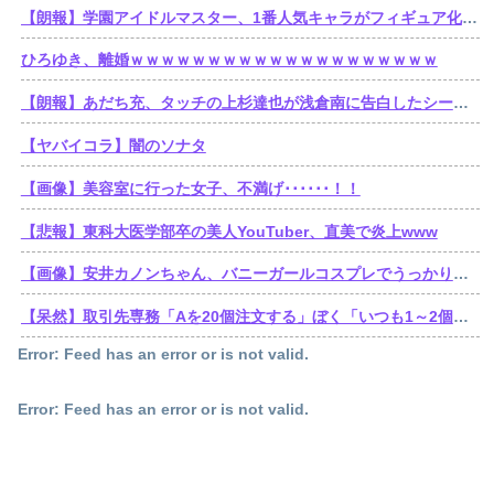
【朗報】学園アイドルマスター、1番人気キャラがフィギュア化wwwwwwwwwwwwwwwwwwww
ひろゆき、離婚ｗｗｗｗｗｗｗｗｗｗｗｗｗｗｗｗｗｗｗｗ
【朗報】あだち充、タッチの上杉達也が浅倉南に告白したシーンを完全再現wwwwwww
【ヤバイコラ】闇のソナタ
【画像】美容室に行った女子、不満げ･･････！！
【悲報】東科大医学部卒の美人YouTuber、直美で炎上www
【画像】安井カノンちゃん、バニーガールコスプレでうっかり谷間が見えてしまう
【呆然】取引先専務「Aを20個注文する」ぼく「いつも1～2個しか使わないけど本当に20であってる？」取専「あってる」⇒結果！
Error: Feed has an error or is not valid.
Error: Feed has an error or is not valid.