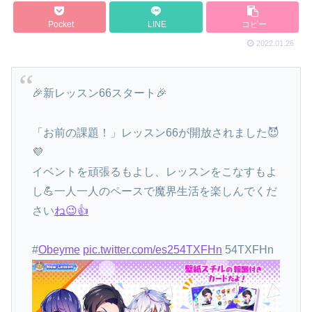
Pocket
LINE
コピー
2022.01.26
🎉新レッスン66スタート🎉
「お前の課題！」レッスン66が開放されました😈
💜
イベントを頑張るもよし、レッスンをこなすもよ
し💪一人一人のペースで魔界生活を楽しんでくだ
さい
ね😉👍
#
Obeyme
pic.twitter.com/es254TXFHn
54TXFHn