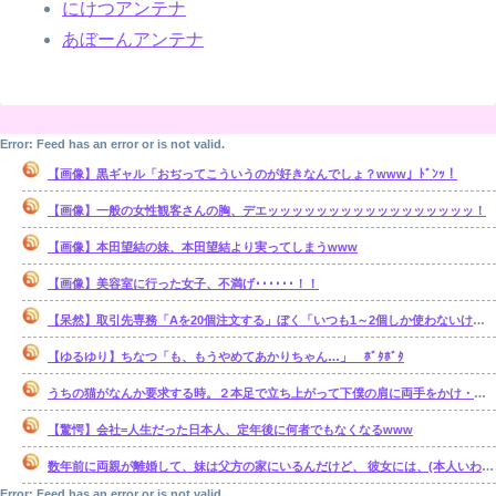
にけつアンテナ
あぼーんアンテナ
Error: Feed has an error or is not valid.
【画像】黒ギャル「おぢってこういうのが好きなんでしょ？www」ﾄﾞﾝｯ！
【画像】一般の女性観客さんの胸、デエッッッッッッッッッッッッッッッッッ！
【画像】本田望結の妹、本田望結より実ってしまうwww
【画像】美容室に行った女子、不満げ･･････！！
【呆然】取引先専務「Aを20個注文する」ぼく「いつも1～2個しか使わないけど本当に20であってる？」取専「あってる」⇒結果！
【ゆるゆり】ちなつ「も、もうやめてあかりちゃん…」 ﾎﾞﾀﾎﾞﾀ
うちの猫がなんか要求する時。２本足で立ち上がって下僕の肩に両手をかけ・・・【再】
【驚愕】会社=人生だった日本人、定年後に何者でもなくなるwww
数年前に両親が離婚して、妹は父方の家にいるんだけど、 彼女には、(本人いわく)霊感があるらしい。【再】
Error: Feed has an error or is not valid.