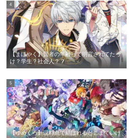
【まほやく】賢者の年齢って明言されてたっ
け？学生？社会人？？
【ゆめくろ】現時点で結ばれるとこまでいけ