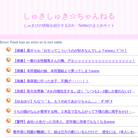
しゅきしゅき☆ちゃんねる
しゅきぴの情報を紹介する2ch・Twitterのまとめサイト
Error: Feed has an error or is not valid.
【画像】黒ギャル「おぢってこういうのが好きなんでしょ？www」ﾄﾞﾝｯ！
【画像】一般の女性観客さんの胸、デエッッッッッッッッッッッッッッッッッ！
【画像】本田望結の妹、本田望結より実ってしまうwww
【画像】美容室に行った女子、不満げ･･････！！
【呆然】取引先専務「Aを20個注文する」ぼく「いつも1～2個しか使わないけど本当に20であってる？」取専「あってる」⇒結果！
【ゆるゆり】ちなつ「も、もうやめてあかりちゃん…」 ﾎﾞﾀﾎﾞﾀ
うちの猫がなんか要求する時。２本足で立ち上がって下僕の肩に両手をかけ・・・【再】
【驚愕】会社=人生だった日本人、定年後に何者でもなくなるwww
数年前に両親が離婚して、妹は父方の家にいるんだけど、 彼女には、(本人いわく)霊感があるらしい。【再】