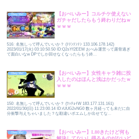
【おべいみー】コルチケ使えない
Obey Me!
ガチャだしたらもう終わりだねｗ
ｗｗｗ
516: 名無しって呼んでいいか？ (ﾃﾃﾝﾃﾝﾃﾝ 133.106.178.142)
2023/01/17(火) 03:10:50.50 ID:Q2sYf2EEM おべみ運営って露骨過ぎ
て面白いなw DPでしか回せなくなったらもう終...
【おべいみー】女性キャラ雑に投
Obey Me!
入したのはほんと浅はかだったｗ
ｗｗｗ
150: 名無しって呼んでいいか？ (ﾜｯﾁｮｲW 183.177.131.161)
2022/01/30(日) 11:23:00.14 ID:rUUG2vNG0 数ヶ月経っても未だに自
分衝撃与えちゃいました？な勘違いポエムしか出せてな...
【おべいみー】L80きたけど何も
Obey Me!
解決してないし得るものがないど