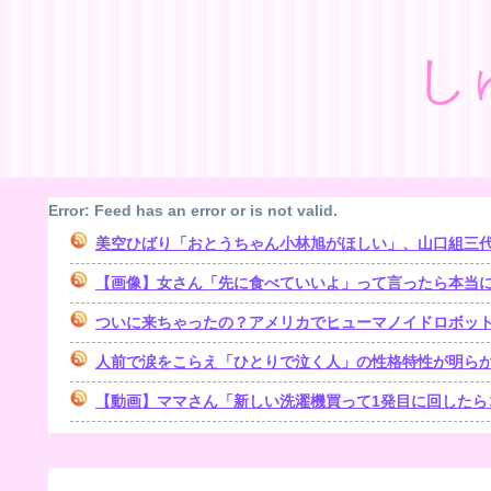
し
Error: Feed has an error or is not valid.
美空ひばり「おとうちゃん小林旭がほしい」、山口組三代目組長
【画像】女さん「先に食べていいよ」って言ったら本当
ついに来ちゃったの？アメリカでヒューマノイドロボッ
人前で涙をこらえ「ひとりで泣く人」の性格特性が明ら
【動画】ママさん「新しい洗濯機買って1発目に回したら