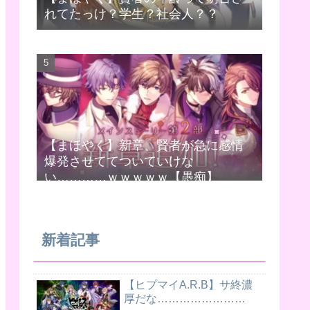
れてたっけ？学生？社会人？？
【まほやく】新章、賢者が急に感情
爆発させててついていけな
い…………ｗｗｗｗｗ【愚痴】
新着記事
【ヒプマイA.R.B】サ終濃
厚だな……………………