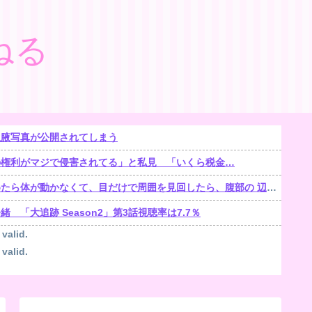
ねる
生腋写真が公開されてしまう
の権利がマジで侵害されてる」と私見 「いくら税金…
くて、目だけで周囲を見回したら、腹部の 辺りをじっと見る「青く光る骨格標本」が居た【再】
「大追跡 Season2」第3話視聴率は7.7％
 valid.
 valid.