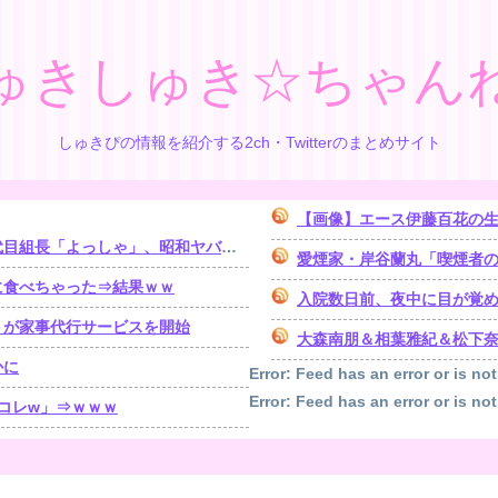
ゅきしゅき☆ちゃん
しゅきぴの情報を紹介する2ch・Twitterのまとめサイト
【画像】エース伊藤百花の
「よっしゃ」、昭和ヤバすぎ⇒！！！
愛煙家・岸谷蘭丸「喫煙者
に食べちゃった⇒結果ｗｗ
入院数日前、夜中に目が覚めたら体が動かな
トが家事代行サービスを開始
大森南朋＆相葉雅紀＆松下奈緒 
かに
Error: Feed has an error or is not
Error: Feed has an error or is not
コレw」⇒ｗｗｗ