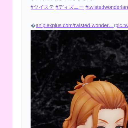
#ツイステ
#ディズニー
#twistedwonderla
�
aniplexplus.com/twisted-wonder…
r
pic.t