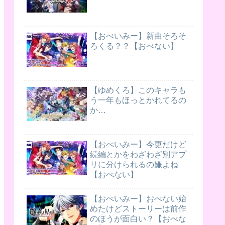
【おべいみー】新曲そろそ
ろくる？？【おべない】
【ゆめくろ】このキャラも
う一年もほっとかれてるの
か…
【おべいみー】今更だけど
続編とかをわざわざ別アプ
リに分けられるの嫌よね
【おべない】
【おべいみー】おべない始
めたけどストーリーは前作
のほうが面白い？【おべな