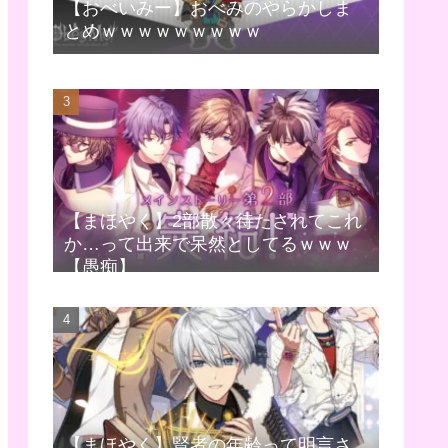
【おべいみー】おべみのやらかしま
とめｗｗｗｗｗｗｗｗｗ
【まほやく】2部散々待たされてこれ
か…って出来で呆然としてるｗｗｗ
【愚痴】
【まほやく】賢者の年齢って明言さ