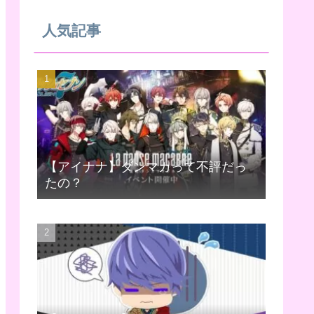
人気記事
【アイナナ】ダンマカって不評だっ
たの？