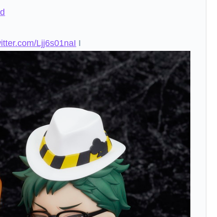
nd
witter.com/Ljj6s01naI
I