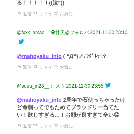
る！！！！！((泣”))
返信
リツイ
お気に
@fxxk_amaa： 🦍甘天@フォロバ
2021-11-30 23:10
@mahoyaku_info
( ꒪Д꒪)ノﾅﾝﾀﾞﾄｯ !?
返信
リツイ
お気に
@suuu_m28__： スウ
2021-11-30 23:55
@mahoyaku_info
2周年で石使っちゃったけ
ど命削ってでもためてブラッドリー当てた
い！欲しすぎる…！お顔が良すぎて辛い🤤
返信
リツイ
お気に