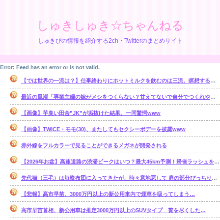
しゅきしゅき☆ちゃんねる
しゅきぴの情報を紹介する2ch・Twitterのまとめサイト
Error: Feed has an error or is not valid.
【では世界の一流は？】仕事終わりにホットミルクを飲むのは三流。瞑想するのは二流
最近の風潮「専業主婦の嫁がメシをつくらない？甘えてないで自分でつくれやｗ」←これ正論なの？
【画像】芋臭い田舎”JK”が垢抜けた結果、一同驚愕www
【画像】TWICE・モモ(30)、またしてもセクシーボデーを披露www
赤外線をフルカラーで見ることができるメガネが開発される
【2026年お盆】高速道路の渋滞ピークはいつ？最大45km予測！帰省ラッシュを避ける狙い目を解説
先代猫（三毛）は毎晩布団に入ってきたが、時々意地悪して 肩の部分ぴっちり布団ガードして入れなくしてると・・・【再】
【悲報】高市早苗、3000万円以上の新公用車内で煙草を吸ってしまう…
高市早苗首相、新公用車は推定3000万円以上のSUVタイプ 贅を尽くした…