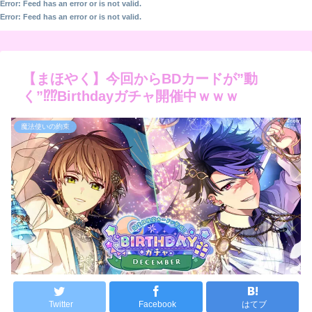
Error: Feed has an error or is not valid.
Error: Feed has an error or is not valid.
【まほやく】今回からBDカードが”動
く”⁉⁉Birthdayガチャ
開催中ｗｗｗ
魔法使いの約束
Twitter
Facebook
はてブ