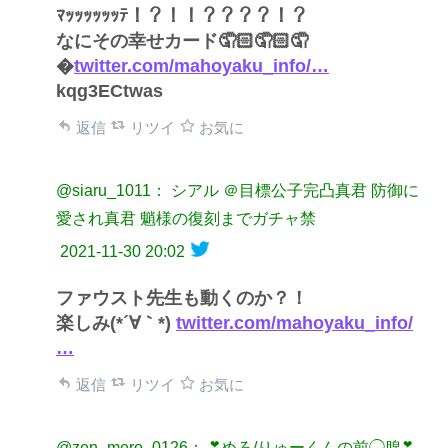
ﾏｯｯｯｯｯｯﾃ！？！！？？？？！？
なにその幸せカード🤦🏻🤦🏻🤦
�
twitter.com/mahoyaku_info/…
kqg3ECtwas
返信
リツイ
お気に
@siaru_1011： シアル ＠目標公子完凸真君 防御に
愛され真君 魈様の復刻までガチャ禁
2021-11-30 20:02
ファウスト先生も動くのか？！
楽しみ(*´∀｀*)
twitter.com/mahoyaku_info/
…
返信
リツイ
お気に
@zen_mero_0126： ❣めろ/りゅーくんの前◯腺❣