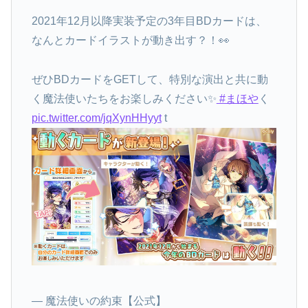
2021年12月以降実装予定の3年目BDカードは、
なんとカードイラストが動き出す？！👀
ぜひBDカードをGETして、特別な演出と共に動
く魔法使いたちをお楽しみください✨
#まほや
く
pic.twitter.com/jqXynHHyyt
t
— 魔法使いの約束【公式】