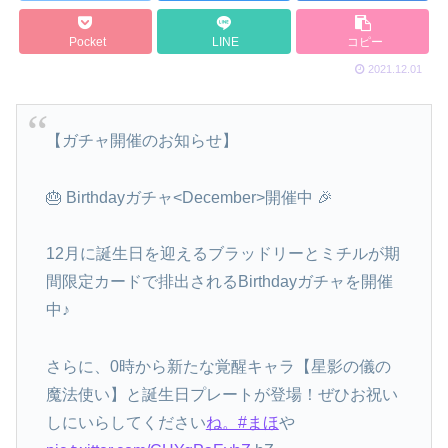
Pocket
LINE
コピー
2021.12.01
【ガチャ開催のお知らせ】
🎂 Birthdayガチャ<December>開催中 🎉
12月に誕生日を迎えるブラッドリーとミチルが期
間限定カードで排出されるBirthdayガチャを開催
中♪
さらに、0時から新たな覚醒キャラ【星影の儀の
魔法使い】と誕生日プレートが登場！ぜひお祝い
しにいらしてください
ね。#まほ
や