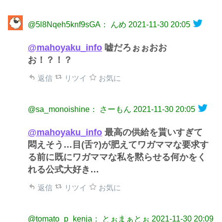
@5l8Nqeh5knf9sGA： んめ
2021-11-30 20:05
@mahoyaku_info
嘘だろぉぉおお
お！？！？
返信
リツイ
お気に
@sa_monoishine： さーもん
2021-11-30 20:05
@mahoyaku_info
最高の供給を貰いすぎて
悶えそう…目(舌?)が肥えてワガママな要求す
る前に既にワガママな私を黙らせる何かをく
れる公式大好き…
返信
リツイ
お気に
@tomato_p_kenja： とぉまぁとぉ
2021-11-30 20:09