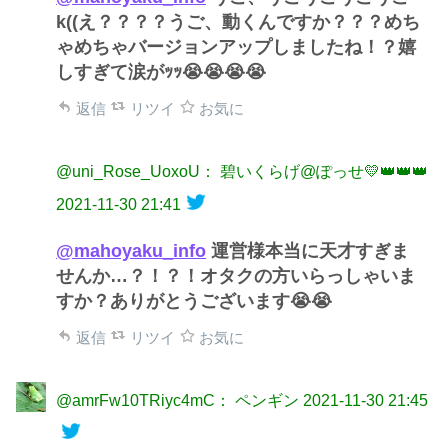
k((え？？？？うご、動くんですか？？？めち
ゃめちゃバージョンアップしましたね！？嬉
しすぎて涙がｯｯ😭😭😭😭
返信
リツイ
お気に
@uni_Rose_UoxoU： 碧いくらげ@ぽっせ💛👑👑👑
2021-11-30 21:41
@mahoyaku_info
運営様本当に天才すぎま
せんか…？！？！オタクの方いらっしゃいま
すか？ありがとうございます😭😭
返信
リツイ
お気に
@amrFw10TRiyc4mC： ペンギン
2021-11-30 21:45