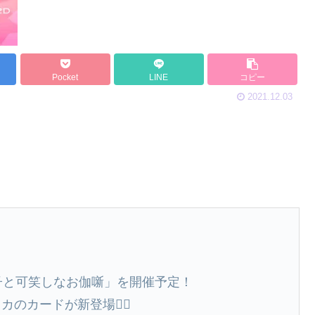
Pocket
LINE
コピー
2021.12.03
菓子と可笑しなお伽噺」を開催予定！
のカードが新登場🧙‍♀️