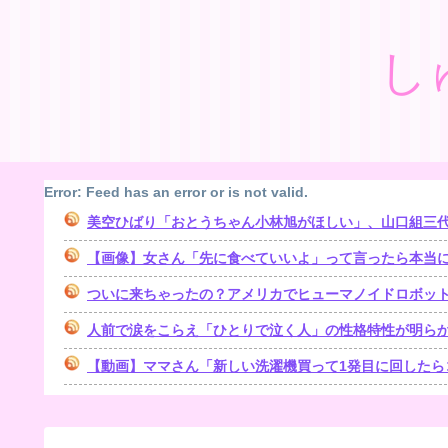
し
Error: Feed has an error or is not valid.
美空ひばり「おとうちゃん小林旭がほしい」、山口組三代目組長
【画像】女さん「先に食べていいよ」って言ったら本当
ついに来ちゃったの？アメリカでヒューマノイドロボッ
人前で涙をこらえ「ひとりで泣く人」の性格特性が明ら
【動画】ママさん「新しい洗濯機買って1発目に回したら