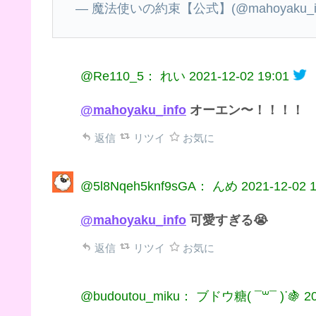
— 魔法使いの約束【公式】(@mahoyaku_in
@Re110_5： れい
2021-12-02 19:01
@mahoyaku_info
オーエン〜！！！！
返信
リツイ
お気に
@5l8Nqeh5knf9sGA： んめ
2021-12-02 
@mahoyaku_info
可愛すぎる😭
返信
リツイ
お気に
@budoutou_miku： ブドウ糖( ¯꒳​¯ )ᐝ🍇
2