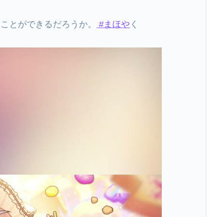
ることができるだろうか。
#まほや
く