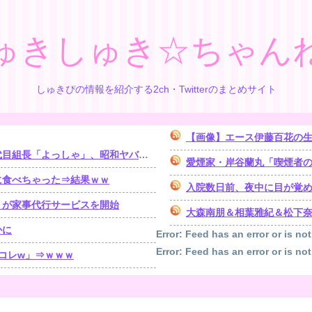
ゅきしゅき☆ちゃん
しゅきぴの情報を紹介する2ch・Twitterのまとめサイト
【画像】エース伊藤百花の
「よっしゃ」、昭和ヤバすぎ⇒！！！
愛煙家・岸谷蘭丸「喫煙者
に食べちゃった⇒結果ｗｗ
入院数日前、夜中に目が覚めたら体が動かな
トが家事代行サービスを開始
大森南朋＆相葉雅紀＆松下奈緒 
かに
Error: Feed has an error or is not
Error: Feed has an error or is not
コレw」⇒ｗｗｗ