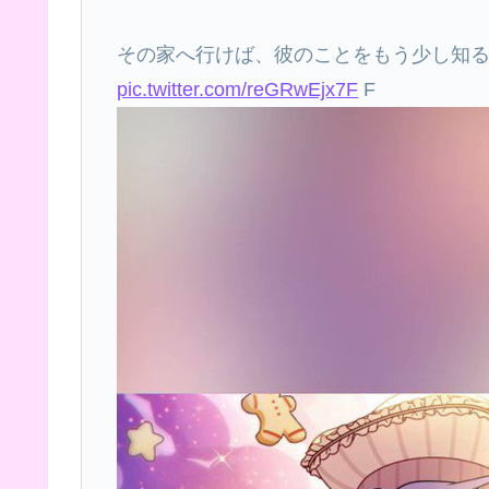
その家へ行けば、彼のことをもう少し知
pic.twitter.com/reGRwEjx7F
F