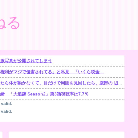
ねる
生腋写真が公開されてしまう
の権利がマジで侵害されてる」と私見 「いくら税金…
くて、目だけで周囲を見回したら、腹部の 辺りをじっと見る「青く光る骨格標本」が居た【再】
「大追跡 Season2」第3話視聴率は7.7％
 valid.
 valid.