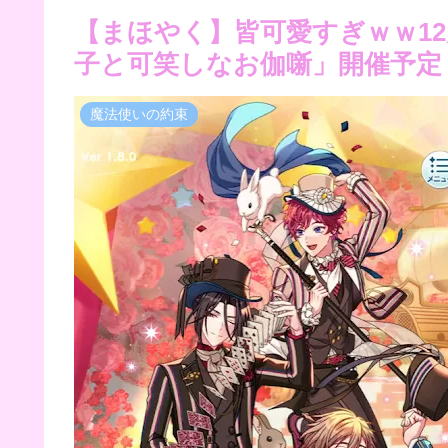
【まほやく】皆可愛すぎｗｗ12月
子と可笑しなお伽噺」開催予定
魔法使いの約束