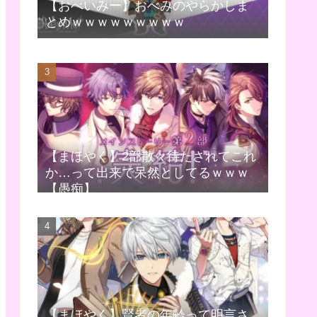
【おべいみー】おべみのやらかしま
とめｗｗｗｗｗｗｗｗｗ
【まほやく】2部散々待たされてこれ
か…って出来で呆然としてるｗｗｗ
【愚痴】
【まほやく】賢者の年齢って明言さ