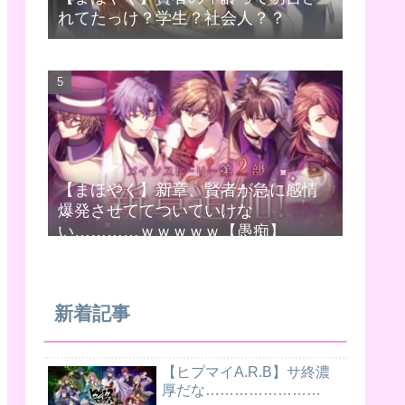
れてたっけ？学生？社会人？？
【まほやく】新章、賢者が急に感情
爆発させててついていけな
い…………ｗｗｗｗｗ【愚痴】
新着記事
【ヒプマイA.R.B】サ終濃
厚だな……………………