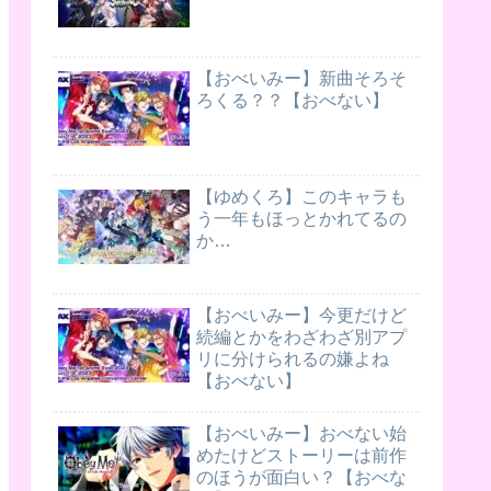
【おべいみー】新曲そろそ
ろくる？？【おべない】
【ゆめくろ】このキャラも
う一年もほっとかれてるの
か…
【おべいみー】今更だけど
続編とかをわざわざ別アプ
リに分けられるの嫌よね
【おべない】
【おべいみー】おべない始
めたけどストーリーは前作
のほうが面白い？【おべな