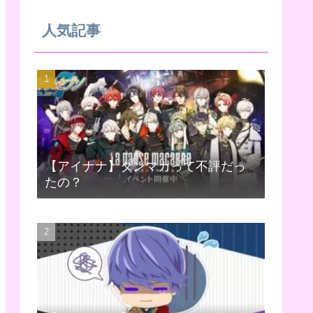
人気記事
【アイナナ】ダンマカって不評だっ
たの？