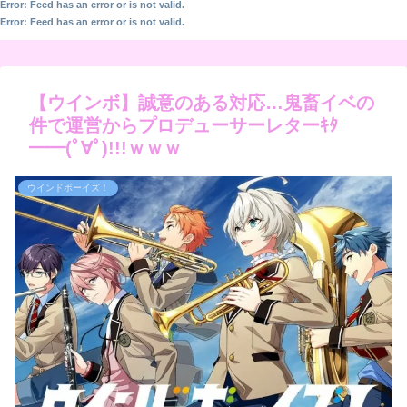
Error: Feed has an error or is not valid.
Error: Feed has an error or is not valid.
【ウインボ】誠意のある対応…鬼畜イベの
件で運営からプロデューサーレターｷﾀ
━━(ﾟ∀ﾟ)!!!ｗｗｗ
ウインドボーイズ！