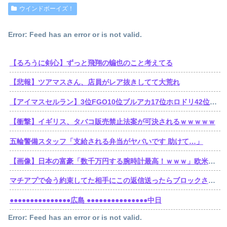
ウインドボーイズ！
Error: Feed has an error or is not valid.
【るろうに剣心】ずっと飛翔の蝙也のこと考えてる
【悲報】ツアマスさん、店員がレア抜きしてて大荒れ
【アイマスセルラン】3位FGO10位ブルアカ17位ホロドリ42位スタレ103位学マス240位シャニソン449位シャニマス489位デレステ490位ミリシタ
【衝撃】イギリス、タバコ販売禁止法案が可決されるｗｗｗｗｗ
五輪警備スタッフ「支給される弁当がヤバいです 助けて…」
【画像】日本の富豪「数千万円する腕時計最高！ｗｗｗ」欧米の大富豪「…」
マチアプで会う約束してた相手にこの返信送ったらブロックされたんやが
●●●●●●●●●●●●●●●広島 ●●●●●●●●●●●●●●●中日
Error: Feed has an error or is not valid.