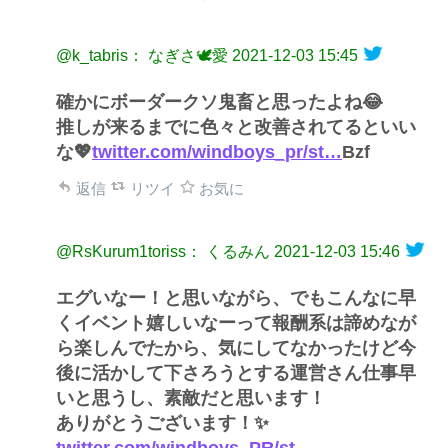
@k_tabris： なぎさ🕊愛
2021-12-03 15:45
確かにボーダークソ鬼畜と思ったよね😂
推しが来るまでに色々と改善されてるといい
な💖
twitter.com/windboys_pr/st…
Bzf
返信
リツイ
お気に
@RsKurum1toriss： くるみん
2021-12-03 15:46
エグいなー！と思いながら、でもこんなに早
くイベント嬉しいなーって報酬系は諦めなが
ら楽しんでたから、気にしてなかったけど今
後に活かして下さろうとする運営さん仕事早
いと思うし、素敵だと思います！
ありがとうございます！✨