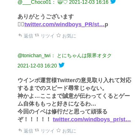
@___Choco01： 🙀♡
2021-12-03 16:16
ありがとうございます
🙇‍♂️
twitter.com/windboys_PR/st…
p
返信
リツイ
お気に
@tonichan_twi： とにちゃんは限界オタク
2021-12-03 16:20
ウインボ運営様Twitterの意見取り入れて対応
するまでのスピード尋常じゃない。
神かよ…ここまで誠意が伝わってくるとゲー
ム自体ももっと好きになるわ…
今回のイベは修行だと思って頑張る
ぞ！！！！！
twitter.com/windboys_pr/st…
返信
リツイ
お気に