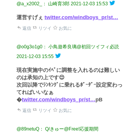
@a_x2002_： 山崎育3郎
2021-12-03 15:53
運営すげぇ
twitter.com/windboys_pr/st…
返信
リツイ
お気に
@o0g3o1g0： 小鳥遊希良璃@初回ツイフィ必読
2021-12-03 15:55
現在実施中のｲﾍﾞに調整を入れるのは難しい
のは承知の上です😌
次回以降でﾗﾝｷﾝｸﾞに乗れるﾎﾞｰﾀﾞｰ設定変わっ
てればいいなぁ
�
twitter.com/windboys_pr/st…
pB
返信
リツイ
お気に
@89netuQ： Q/きゅー@Free!応援期間