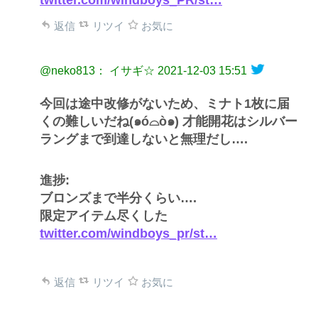
twitter.com/windboys_PR/st…
返信
リツイ
お気に
@neko813： イサギ☆
2021-12-03 15:51
今回は途中改修がないため、ミナト1枚に届
くの難しいだね(๑ó⌓ò๑) 才能開花はシルバー
ラングまで到達しないと無理だし….
進捗:
ブロンズまで半分くらい….
限定アイテム尽くした
twitter.com/windboys_pr/st…
返信
リツイ
お気に