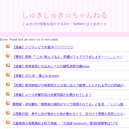
しゅきしゅき☆ちゃんねる
しゅきぴの情報を紹介する2ch・Twitterのまとめサイト
Error: Feed has an error or is not valid.
【画像】フジテレビで水着JK♡♡♡♡♡♡
【警告】医師『”これ”飲んでる人、肝臓がフォアグラ化します･････。』⇒！
【画像】相席食堂に仕込みレベルの鍾乳洞受付嬢www
【画像】ボスJK、撮られるwww
【悲報】島田紳助が小林麻耶さんを追い込んで破壊したとされる手口の詳細が明らかに･･････！！
【画像】エース伊藤百花の生腋写真が公開されてしまう
愛煙家・岸谷蘭丸「喫煙者の権利がマジで侵害されてる」と私見 「いくら税金…
入院数日前、夜中に目が覚めたら体が動かなくて、目だけで周囲を見回したら、腹部の 辺りをじっと見る「青く光る骨格標本」が居た【再】
大森南朋＆相葉雅紀＆松下奈緒 「大追跡 Season2」第3話視聴率は7.7％