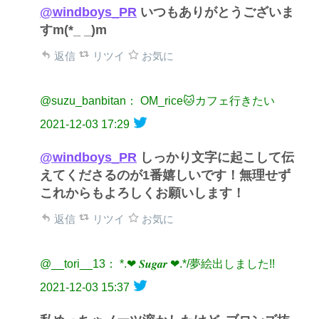
@windboys_PR
いつもありがとうございま
すm(*_ _)m
返信
リツイ
お気に
@suzu_banbitan： OM_rice🐱カフェ行きたい
2021-12-03 17:29
@windboys_PR
しっかり文字に起こして伝
えてくださるのが1番嬉しいです！無理せず
これからもよろしくお願いします！
返信
リツイ
お気に
@__tori__13： *.❤︎ 𝑺𝒖𝒈𝒂𝒓 ❤︎.*/夢絵出しました!!
2021-12-03 15:37