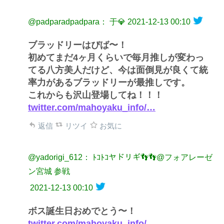
@padparadpadpara： 于💎
2021-12-13 00:10
ブラッドリーはぴば〜！
初めてまだ4ヶ月くらいで毎月推しが変わっ
てる八方美人だけど、今は面倒見が良くて統
率力があるブラッドリーが最推しです。
これからも沢山登場してね！！！
twitter.com/mahoyaku_info/…
返信
リツイ
お気に
@yadorigi_612： ﾄｺﾄｺヤドリギ👣👣@フォアレーゼ
ン宮城 参戦
2021-12-13 00:10
ボス誕生日おめでとう〜！
twitter.com/mahoyaku_info/…