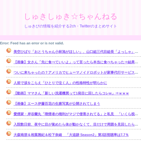
しゅきしゅき☆ちゃんねる
しゅきぴの情報を紹介する2ch・Twitterのまとめサイト
Error: Feed has an error or is not valid.
美空ひばり「おとうちゃん小林旭がほしい」、山口組三代目組長「よっしゃ」、昭和ヤバすぎ⇒！！！
【画像】女さん「先に食べていいよ」って言ったら本当に食べちゃった⇒結果ｗｗ
ついに来ちゃったの？アメリカでヒューマノイドロボットが家事代行サービスを開始
人前で涙をこらえ「ひとりで泣く人」の性格特性が明らかに
【動画】ママさん「新しい洗濯機買って1発目に回したらコレw」⇒ｗｗｗ
【画像】エース伊藤百花の生腋写真が公開されてしまう
愛煙家・岸谷蘭丸「喫煙者の権利がマジで侵害されてる」と私見 「いくら税金…
入院数日前、夜中に目が覚めたら体が動かなくて、目だけで周囲を見回したら、腹部の 辺りをじっと見る「青く光る骨格標本」が居た【再】
大森南朋＆相葉雅紀＆松下奈緒 「大追跡 Season2」第3話視聴率は7.7％