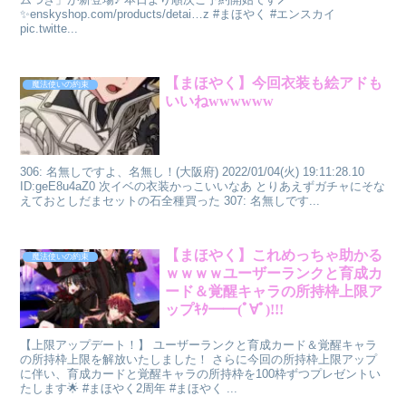
✨enskyshop.com/products/detai…z #まほやく #エンスカイ
pic.twitte...
【まほやく】今回衣装も絵アドも
魔法使いの約束
いいねwwwwww
306: 名無しですよ、名無し！(大阪府) 2022/01/04(火) 19:11:28.10
ID:geE8u4aZ0 次イベの衣装かっこいいなあ とりあえずガチャにそな
えておとしだまセットの石全種買った 307: 名無しです...
【まほやく】これめっちゃ助かる
魔法使いの約束
ｗｗｗｗユーザーランクと育成カ
ード＆覚醒キャラの所持枠上限ア
ップｷﾀ━━(ﾟ∀ﾟ)!!!
【上限アップデート！】 ユーザーランクと育成カード＆覚醒キャラ
の所持枠上限を解放いたしました！ さらに今回の所持枠上限アップ
に伴い、育成カードと覚醒キャラの所持枠を100枠ずつプレゼントい
たします🌟 #まほやく2周年 #まほやく ...