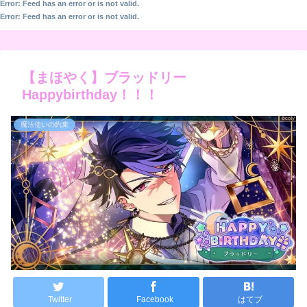
Error: Feed has an error or is not valid.
Error: Feed has an error or is not valid.
【まほやく】ブラッドリー
Happybirthday！！！
魔法使いの約束
Twitter
Facebook
はてブ