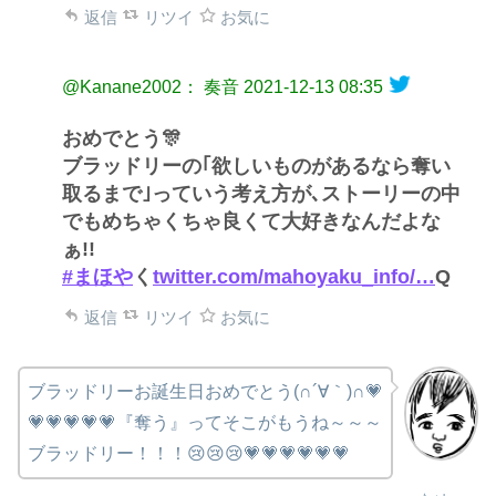
返信
リツイ
お気に
@Kanane2002： 奏音
2021-12-13 08:35
おめでとう🎊
ブラッドリーの｢欲しいものがあるなら奪い
取るまで｣っていう考え方が､ストーリーの中
でもめちゃくちゃ良くて大好きなんだよな
ぁ!!
#まほや
く
twitter.com/mahoyaku_info/…
Q
返信
リツイ
お気に
ブラッドリーお誕生日おめでとう(∩´∀｀)∩💗
💗💗💗💗💗『奪う』ってそこがもうね～～～
ブラッドリー！！！😢😢😢💗💗💗💗💗💗