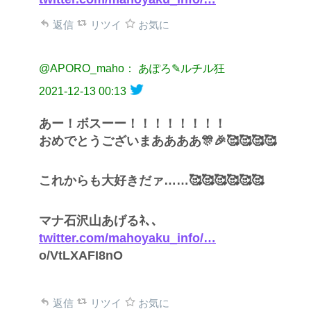
返信
リツイ
お気に
@APORO_maho： あぽろ✎ルチル狂
2021-12-13 00:13
あー！ボスーー！！！！！！！！
おめでとうございまああああ🎊🎉🥰🥰🥰🥰
これからも大好きだァ……🥰🥰🥰🥰🥰🥰
マナ石沢山あげるﾈ､､
twitter.com/mahoyaku_info/…
o/VtLXAFI8nO
返信
リツイ
お気に