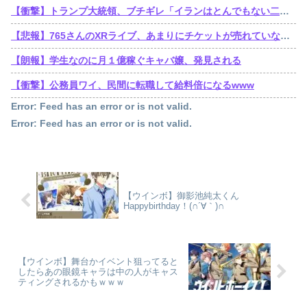
【衝撃】トランプ大統領、ブチギレ「イランはとんでもない二枚舌だ！！」←これｗｗｗｗｗ
【悲報】765さんのXRライブ、あまりにチケットが売れていないからか、事前に内容を見せてしまう大盤振る舞い
【朗報】学生なのに月１億稼ぐキャバ嬢、発見される
【衝撃】公務員ワイ、民間に転職して給料倍になるwww
Error: Feed has an error or is not valid.
Error: Feed has an error or is not valid.
【ウインボ】御影池純太くん
Happybirthday！(∩´∀｀)∩
【ウインボ】舞台かイベント狙ってると
したらあの眼鏡キャラは中の人がキャス
ティングされるかもｗｗｗ