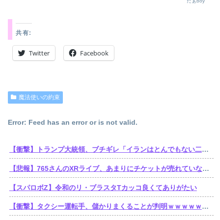
たぁboy
共有:
Twitter
Facebook
魔法使いの約束
Error: Feed has an error or is not valid.
【衝撃】トランプ大統領、ブチギレ「イランはとんでもない二枚舌だ！！」←これｗｗｗｗｗ
【悲報】765さんのXRライブ、あまりにチケットが売れていないからか、事前に内容を見せてしまう大盤振る舞い
【スパロボZ】令和のリ・ブラスタTカッコ良くてありがたい
【衝撃】タクシー運転手、儲かりまくることが判明ｗｗｗｗｗｗｗｗｗｗｗｗｗｗｗｗｗｗｗｗｗｗｗｗｗ