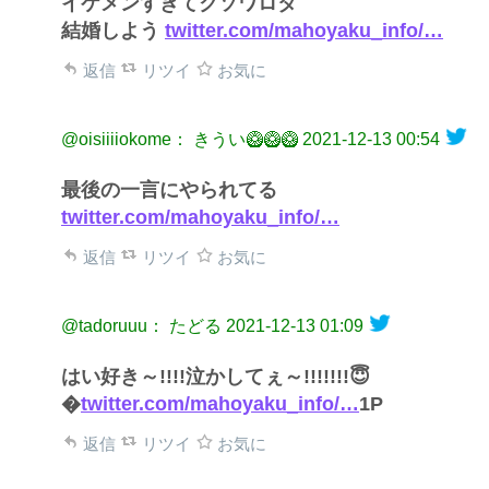
イケメンすぎてクソワロタ
結婚しよう
twitter.com/mahoyaku_info/…
返信
リツイ
お気に
@oisiiiiokome： きうい🥝🥝🥝
2021-12-13 00:54
最後の一言にやられてる
twitter.com/mahoyaku_info/…
返信
リツイ
お気に
@tadoruuu： たどる
2021-12-13 01:09
はい好き～!!!!泣かしてぇ～!!!!!!!😇
�
twitter.com/mahoyaku_info/…
1P
返信
リツイ
お気に