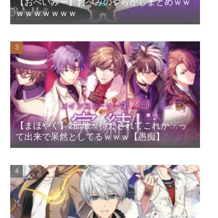
【おべいみー】おべみのやらかしまとめｗｗ
ｗｗｗｗｗｗｗ
【まほやく】2部散々待たされてこれか…っ
て出来で呆然としてるｗｗｗ【愚痴】