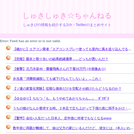
しゅきしゅき☆ちゃんねる
しゅきぴの情報を紹介する2ch・Twitterのまとめサイト
Error: Feed has an error or is not valid.
【確かに】エアコン業者「エアコンスプレー使っても室内に風を送り込んでるファンは汚いままですよ」
【悲報】親友と殴り合いの結果絶縁濃厚→…どっちが悪いんだ？
【衝撃】元乃木坂46・齋藤飛鳥さんの下着16万円 (※画像あり)
弁当屋「消費税減税しても値下げなんてしないよ」←これ！
【ソ連の家畜化実験】従順な個体だけを交配させ続けたらどうなるのか？
【ゆるゆり】ちなつ「も、もうやめてあかりちゃん…」 ﾎﾞﾀﾎﾞﾀ
うちの猫がなんか要求する時。２本足で立ち上がって下僕の肩に両手をかけ・・・【再】
【驚愕】会社=人生だった日本人、定年後に何者でもなくなるwww
数年前に両親が離婚して、妹は父方の家にいるんだけど、 彼女には、(本人いわく)霊感があるらしい。【再】