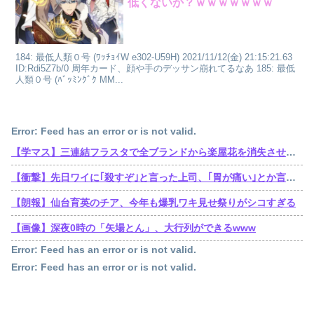
低くないか？ｗｗｗｗｗｗｗ
184: 最低人類０号 (ﾜｯﾁｮｲW e302-U59H) 2021/11/12(金) 21:15:21.63
ID:Rdi5Z7b/0 周年カード、顔や手のデッサン崩れてるなあ 185: 最低
人類０号 (ﾊﾞｯﾐﾝｸﾞｸ MM...
Error: Feed has an error or is not valid.
【学マス】三連結フラスタで全ブランドから楽屋花を消失させた訴訟おじさん遂に口を開くも他人事
【衝撃】先日ワイに｢殺すぞ｣と言った上司、｢胃が痛い｣とか言い出すｗｗｗｗｗ
【朗報】仙台育英のチア、今年も爆乳ワキ見せ祭りがシコすぎる
【画像】深夜0時の「矢場とん」、大行列ができるwww
Error: Feed has an error or is not valid.
Error: Feed has an error or is not valid.