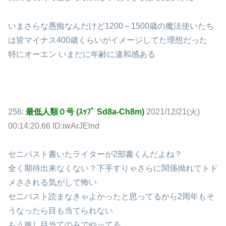
いまさらな愚痴なんだけど1200～1500歳の魔法使いたち
は皆マイナス400歳くらいがイメージしてた理想だった
特にオーエン いまだに年齢に違和感ある
256:
最低人類０号 (ｽｯﾌﾟ Sd8a-Ch8m)
2021/12/21(火)
00:14:20.66 ID:iwArJElnd
セニバスト書いたライターが2部書くんだよね？
全く期待出来なくない？下手すりゃさらに関係拗れてトド
メさされる気がして怖い
セニバスト読まなきゃよかったと思ってるから2周年もそ
うなったら目も当てられない
もう推し目当てのみでやってる