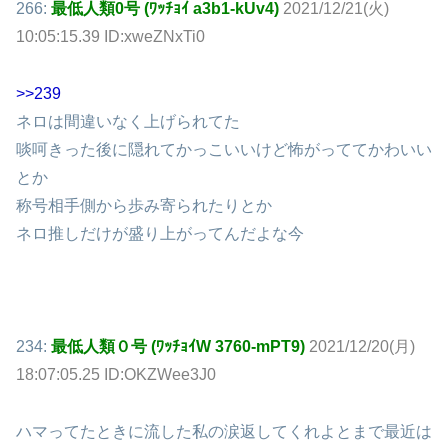
266:
最低人類0号 (ﾜｯﾁｮｲ a3b1-kUv4)
2021/12/21(火)
10:05:15.39 ID:xweZNxTi0
>>239
ネロは間違いなく上げられてた
啖呵きった後に隠れてかっこいいけど怖がっててかわいい
とか
称号相手側から歩み寄られたりとか
ネロ推しだけが盛り上がってんだよな今
234:
最低人類０号 (ﾜｯﾁｮｲW 3760-mPT9)
2021/12/20(月)
18:07:05.25 ID:OKZWee3J0
ハマってたときに流した私の涙返してくれよとまで最近は