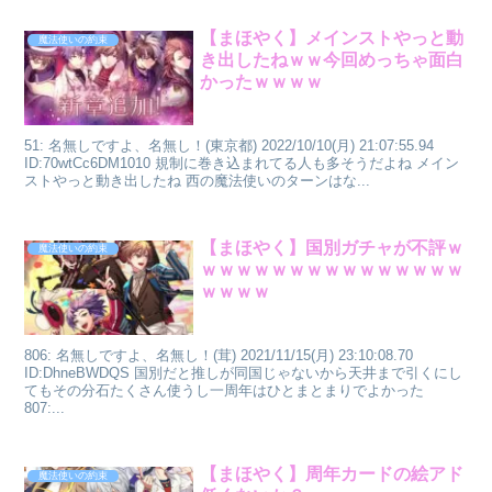
【まほやく】メインストやっと動
魔法使いの約束
き出したねｗｗ今回めっちゃ面白
かったｗｗｗｗ
51: 名無しですよ、名無し！(東京都) 2022/10/10(月) 21:07:55.94
ID:70wtCc6DM1010 規制に巻き込まれてる人も多そうだよね メイン
ストやっと動き出したね 西の魔法使いのターンはな...
【まほやく】国別ガチャが不評ｗ
魔法使いの約束
ｗｗｗｗｗｗｗｗｗｗｗｗｗｗｗ
ｗｗｗｗ
806: 名無しですよ、名無し！(茸) 2021/11/15(月) 23:10:08.70
ID:DhneBWDQS 国別だと推しが同国じゃないから天井まで引くにし
てもその分石たくさん使うし一周年はひとまとまりでよかった
807:...
【まほやく】周年カードの絵アド
魔法使いの約束