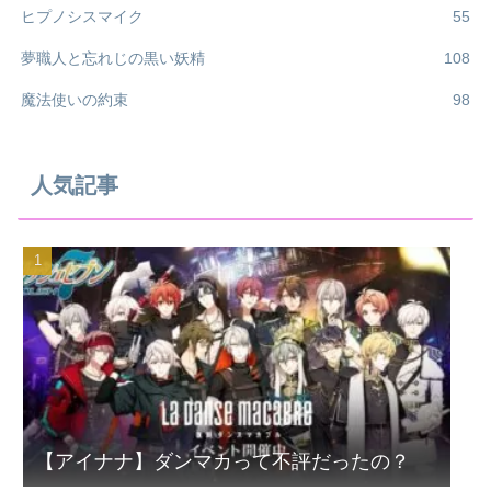
ヒプノシスマイク
55
夢職人と忘れじの黒い妖精
108
魔法使いの約束
98
人気記事
【アイナナ】ダンマカって不評だったの？