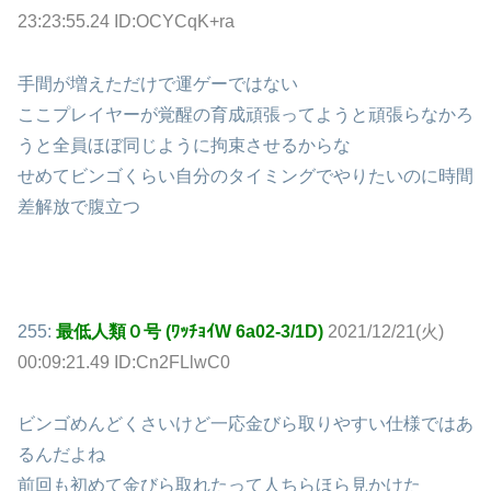
23:23:55.24 ID:OCYCqK+ra
手間が増えただけで運ゲーではない
ここプレイヤーが覚醒の育成頑張ってようと頑張らなかろ
うと全員ほぼ同じように拘束させるからな
せめてビンゴくらい自分のタイミングでやりたいのに時間
差解放で腹立つ
255:
最低人類０号 (ﾜｯﾁｮｲW 6a02-3/1D)
2021/12/21(火)
00:09:21.49 ID:Cn2FLlwC0
ビンゴめんどくさいけど一応金びら取りやすい仕様ではあ
るんだよね
前回も初めて金びら取れたって人ちらほら見かけた