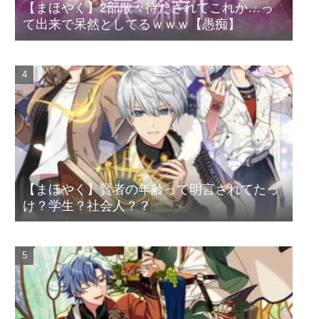
【まほやく】2部散々待たされてこれか…っ
て出来で呆然としてるｗｗｗ【愚痴】
【まほやく】賢者の年齢って明言されてたっ
け？学生？社会人？？