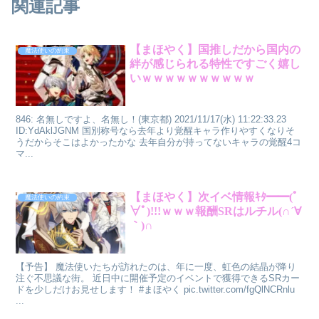
関連記事
【まほやく】国推しだから国内の
魔法使いの約束
絆が感じられる特性ですごく嬉し
いｗｗｗｗｗｗｗｗｗｗ
846: 名無しですよ、名無し！(東京都) 2021/11/17(水) 11:22:33.23
ID:YdAklJGNM 国別称号なら去年より覚醒キャラ作りやすくなりそ
うだからそこはよかったかな 去年自分が持ってないキャラの覚醒4コ
マ...
【まほやく】次イベ情報ｷﾀ━━(ﾟ
魔法使いの約束
∀ﾟ)!!!ｗｗｗ報酬SRはルチル(∩´∀
｀)∩
【予告】 魔法使いたちが訪れたのは、年に一度、虹色の結晶が降り
注ぐ不思議な街。 近日中に開催予定のイベントで獲得できるSRカー
ドを少しだけお見せします！ #まほやく pic.twitter.com/fgQlNCRnlu
...