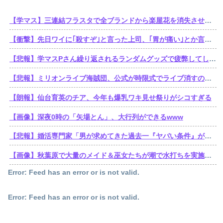
【学マス】三連結フラスタで全ブランドから楽屋花を消失させた訴訟おじさん遂に口を開くも他人事
【衝撃】先日ワイに｢殺すぞ｣と言った上司、｢胃が痛い｣とか言い出すｗｗｗｗｗ
【悲報】学マスPさん繰り返されるランダムグッズで疲弊してしまう
【悲報】ミリオンライブ海賊団、公式が時限式でライブ消すのでbilibili動画にアーカイブを残す。富・名声・力。他ブランドの金でこの世のすべてを手に入れた海賊王ミリオン・ライブ
【朗報】仙台育英のチア、今年も爆乳ワキ見せ祭りがシコすぎる
【画像】深夜0時の「矢場とん」、大行列ができるwww
【悲報】婚活専門家「男が求めてきた過去一『ヤバい条件』がこれｗ」
【画像】秋葉原で大量のメイド＆巫女たちが潮で水打ちを実施www
Error: Feed has an error or is not valid.
Error: Feed has an error or is not valid.