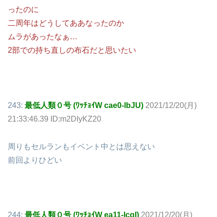
ったのに
二周年はどうしてああなったのか
ムラがあったなぁ…
2部での持ち直しの布石だと思いたい
243:
最低人類０号 (ﾜｯﾁｮｲW cae0-lbJU)
2021/12/20(月)
21:33:46.39 ID:m2DIyKZ20
周りもセルランもイベント中とは思えない
前回よりひどい
244:
最低人類０号 (ﾜｯﾁｮｲW ea11-IcqI)
2021/12/20(月)