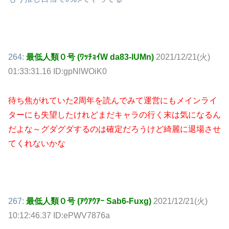
264:
最低人類０号 (ﾜｯﾁｮｲW da83-lUMn)
2021/12/21(火)
01:33:31.16 ID:gpNlWOiK0
待ち焦がれていた2周年を読んでみて運営にもメインライ
ターにも失望したけれどまだキャラの行く末は気になるん
だよな～グダグダするのは確定だろうけど綺麗に退場させ
てくれないかな
267:
最低人類０号 (ｱｳｱｳｱｰ Sab6-Fuxg)
2021/12/21(火)
10:12:46.37 ID:ePWV7876a