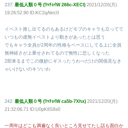
237:
最低人類０号 (ﾜｯﾁｮｲW 266c-XECl)
2021/12/20(月)
19:26:52.90 ID:KC2qAkrc0
イベスト推し出てるのもあるけどモブのキャラも立ってて
いつもの虚無イベストより動きがあったとは思う
でもキャラ全員が2周年の性格をベースにしてる上に全員
無神経さが上乗せされてるので無性に悲しくなった
2部来るまでこの微妙にギスったうわべだけの関係見なき
ゃいけないのキツいわ
242:
最低人類０号 (ﾜｯﾁｮｲW ca5b-7Xhx)
2021/12/20(月)
21:32:06.71 ID:U0pK8S8s0
一周年はどこも満遍なく良いところ見せてたし話も面白か