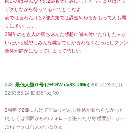
怖いのはみんなその2部も楽しみにしてるってよりはビク
ビクしながら待ってるってとこだよ
表では言わんけど2部次第では課金やめるかもって人も周
りに多いし…
2周年のとき人の落ち込んだ感想に噛み付いたりした人が
いたから感想もみんな鍵垢でしか言わなくなったしファン
全体が静かになってしまって悲しい
248:
最低人類０号 (ﾜｯﾁｮｲW da83-lUMn)
2021/12/20(月)
22:53:55.14 ID:f35FozjR0
2周年で2部にむけて前振りがあり性格が変わらなかった
(もしくは周囲からのフォローがあったり好感度が上がっ
た)キャラは何人かいたかと