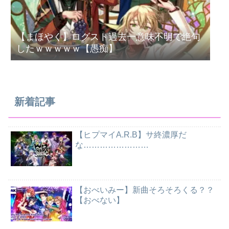
【まほやく】ログスト過去一意味不明で絶句
したｗｗｗｗｗ【愚痴】
新着記事
【ヒプマイA.R.B】サ終濃厚だ
な……………………
【おべいみー】新曲そろそろくる？？
【おべない】