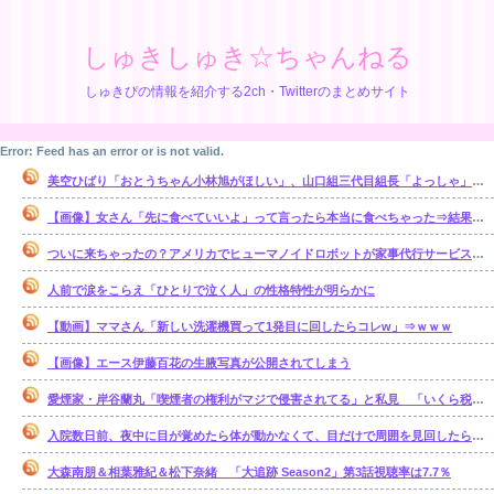
しゅきしゅき☆ちゃんねる
しゅきぴの情報を紹介する2ch・Twitterのまとめサイト
Error: Feed has an error or is not valid.
美空ひばり「おとうちゃん小林旭がほしい」、山口組三代目組長「よっしゃ」、昭和ヤバすぎ⇒！！！
【画像】女さん「先に食べていいよ」って言ったら本当に食べちゃった⇒結果ｗｗ
ついに来ちゃったの？アメリカでヒューマノイドロボットが家事代行サービスを開始
人前で涙をこらえ「ひとりで泣く人」の性格特性が明らかに
【動画】ママさん「新しい洗濯機買って1発目に回したらコレw」⇒ｗｗｗ
【画像】エース伊藤百花の生腋写真が公開されてしまう
愛煙家・岸谷蘭丸「喫煙者の権利がマジで侵害されてる」と私見 「いくら税金…
入院数日前、夜中に目が覚めたら体が動かなくて、目だけで周囲を見回したら、腹部の 辺りをじっと見る「青く光る骨格標本」が居た【再】
大森南朋＆相葉雅紀＆松下奈緒 「大追跡 Season2」第3話視聴率は7.7％