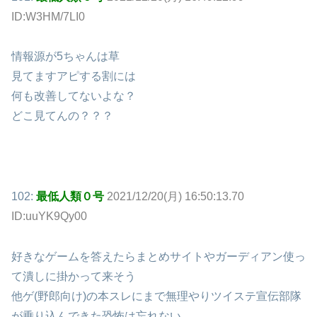
ID:W3HM/7LI0
情報源が5ちゃんは草
見てますアピする割には
何も改善してないよな？
どこ見てんの？？？
102:
最低人類０号
2021/12/20(月) 16:50:13.70
ID:uuYK9Qy00
好きなゲームを答えたらまとめサイトやガーディアン使っ
て潰しに掛かって来そう
他ゲ(野郎向け)の本スレにまで無理やりツイステ宣伝部隊
が乗り込んできた恐怖は忘れない