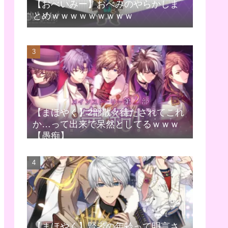
【おべいみー】おべみのやらかしま
とめｗｗｗｗｗｗｗｗｗ
【まほやく】2部散々待たされてこれ
か…って出来で呆然としてるｗｗｗ
【愚痴】
【まほやく】賢者の年齢って明言さ