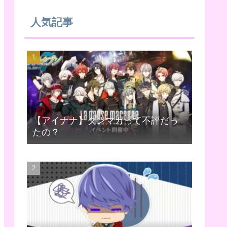
人気記事
【アイナナ】ダンマカって不評だっ
たの？