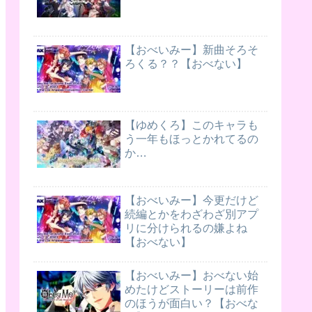
【おべいみー】新曲そろそ
ろくる？？【おべない】
【ゆめくろ】このキャラも
う一年もほっとかれてるの
か…
【おべいみー】今更だけど
続編とかをわざわざ別アプ
リに分けられるの嫌よね
【おべない】
【おべいみー】おべない始
めたけどストーリーは前作
のほうが面白い？【おべな