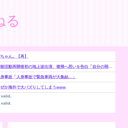
ねる
嬢ちゃん。【再】
能活動再開後初の地上波出演、復帰へ思いを告白「自分の弱い部分だったり…」
人身事故「人身事故で緊急車両が大集結…」
ぜか海外で大バズりしてしまうwww
 valid.
 valid.