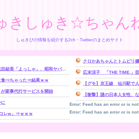
ゅきしゅき☆ちゃん
しゅきぴの情報を紹介する2ch・Twitterのまとめサイト
クロかあちゃんとトムピリ
「よっしゃ」、昭和ヤバすぎ⇒！！！
広末涼子 「THE TIME,」芸
に食べちゃった⇒結果ｗｗ
【グモ】京王線 仙川駅で
トが家事代行サービスを開始
【衝撃】謎の日本人女性、な
かに
Error: Feed has an error or is not
Error: Feed has an error or is not
コレw」⇒ｗｗｗ