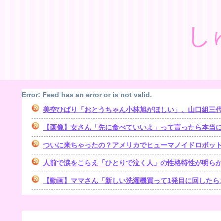
し
Error: Feed has an error or is not valid.
美空ひばり「おとうちゃん小林旭がほしい」、山口組三代目組長
【画像】女さん「先に食べていいよ」って言ったら本当
ついに来ちゃったの？アメリカでヒューマノイドロボッ
人前で涙をこらえ「ひとりで泣く人」の性格特性が明ら
【動画】ママさん「新しい洗濯機買って1発目に回したら