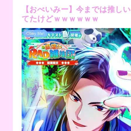
【おべいみー】今までは推しい
てたけどｗｗｗｗｗｗ
Obey Me!