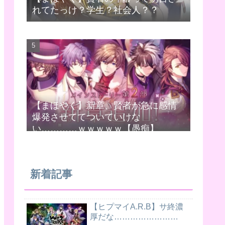
れてたっけ？学生？社会人？？
【まほやく】新章、賢者が急に感情
爆発させててついていけな
い…………ｗｗｗｗｗ【愚痴】
新着記事
【ヒプマイA.R.B】サ終濃
厚だな……………………