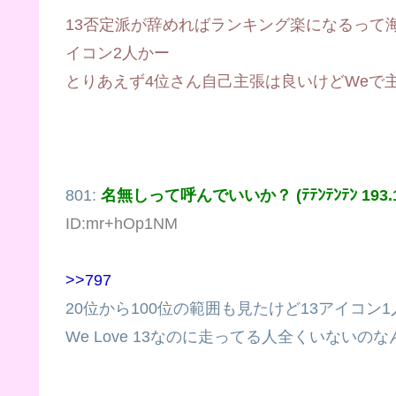
13否定派が辞めればランキング楽になるって海
イコン2人かー
とりあえず4位さん自己主張は良いけどWeで
801:
名無しって呼んでいいか？ (ﾃﾃﾝﾃﾝﾃﾝ 193.119
ID:mr+hOp1NM
>>797
20位から100位の範囲も見たけど13アイコン
We Love 13なのに走ってる人全くいないのな