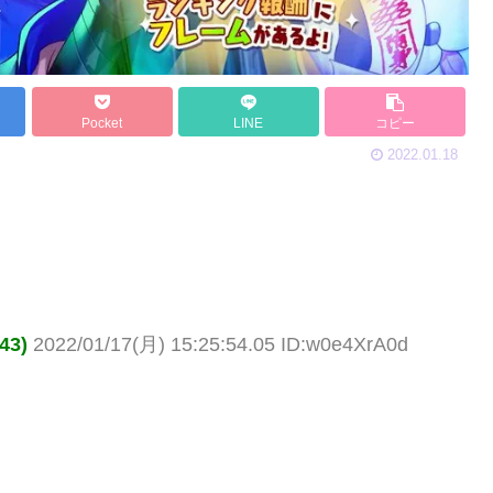
Pocket
LINE
コピー
2022.01.18
43)
2022/01/17(月) 15:25:54.05 ID:w0e4XrA0d