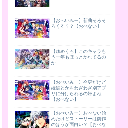
【おべいみー】新曲そろそ
ろくる？？【おべない】
【ゆめくろ】このキャラも
う一年もほっとかれてるの
か…
【おべいみー】今更だけど
続編とかをわざわざ別アプ
リに分けられるの嫌よね
【おべない】
【おべいみー】おべない始
めたけどストーリーは前作
のほうが面白い？【おべな