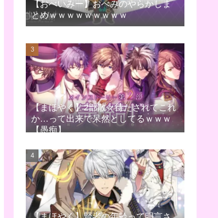
【おべいみー】おべみのやらかしま
とめｗｗｗｗｗｗｗｗｗ
【まほやく】2部散々待たされてこれ
か…って出来で呆然としてるｗｗｗ
【愚痴】
【まほやく】賢者の年齢って明言さ