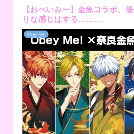
【おべいみー】金魚コラボ、最
りな感じはする………
Obey Me!