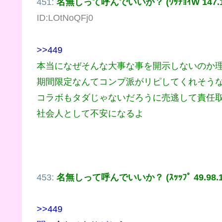
451:
名無しって呼んでいいか？ (ﾜｯﾁｮｲW 147.192
ID:LOtNoQFj0
>>449
本当になぜそんな大事な事を開示しないのか
期間限定なんてコンプ派がリピしてくれそう
コラボもタダじゃないだろうに売逃して責任
社会人として不安になるよ
453:
名無しって呼んでいいか？ (ｽｯｯﾌﾟ 49.98.16
>>449