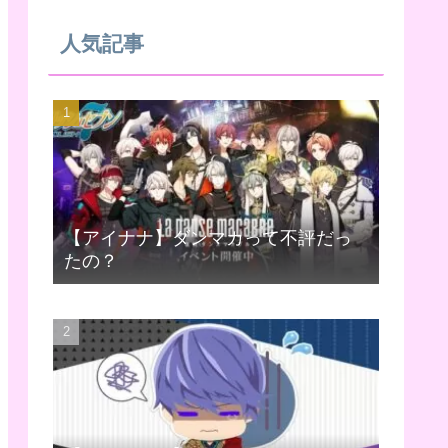
人気記事
【アイナナ】ダンマカって不評だっ
たの？