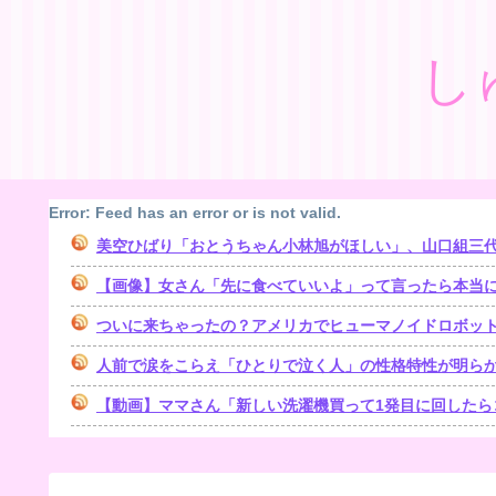
し
Error: Feed has an error or is not valid.
美空ひばり「おとうちゃん小林旭がほしい」、山口組三代目組長
【画像】女さん「先に食べていいよ」って言ったら本当
ついに来ちゃったの？アメリカでヒューマノイドロボッ
人前で涙をこらえ「ひとりで泣く人」の性格特性が明ら
【動画】ママさん「新しい洗濯機買って1発目に回したら