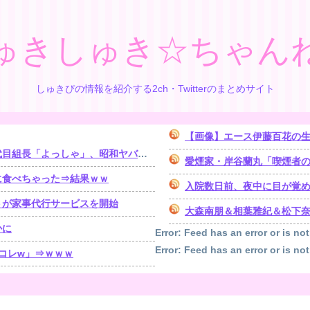
ゅきしゅき☆ちゃん
しゅきぴの情報を紹介する2ch・Twitterのまとめサイト
【画像】エース伊藤百花の
「よっしゃ」、昭和ヤバすぎ⇒！！！
愛煙家・岸谷蘭丸「喫煙者
に食べちゃった⇒結果ｗｗ
入院数日前、夜中に目が覚めたら体が動かな
トが家事代行サービスを開始
大森南朋＆相葉雅紀＆松下奈緒 
かに
Error: Feed has an error or is not
Error: Feed has an error or is not
コレw」⇒ｗｗｗ