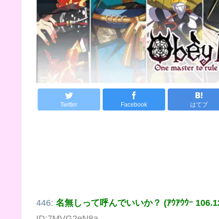
Twitter
Facebook
はてブ
446:
名無しって呼んでいいか？ (ｱｳｱｳｳｰ 106.128
ID:7MVG2eN8a