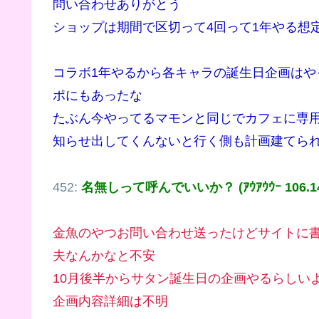
問い合わせありがとう
ショップは期間で区切って4回って1年やる想
コラボ1年やるから各キャラの誕生日企画は
ポにもあったな
たぶん今やってるマモンと同じでカフェに専
知らせ出してくんないと行く側も計画建てら
452:
名無しって呼んでいいか？ (ｱｳｱｳｳｰ 106.146
金魚のやつお問い合わせ送ったけどサイトに
夫なんかなと不安
10月後半からサタン誕生日の企画やるらしい
企画内容詳細は不明