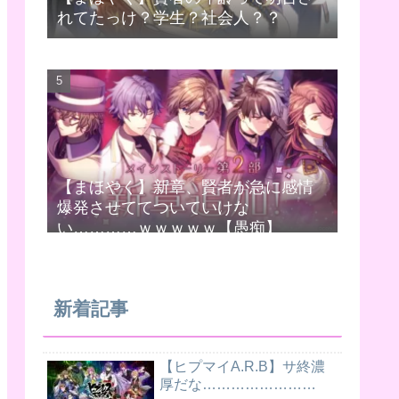
れてたっけ？学生？社会人？？
【まほやく】新章、賢者が急に感情
爆発させててついていけな
い…………ｗｗｗｗｗ【愚痴】
新着記事
【ヒプマイA.R.B】サ終濃
厚だな……………………