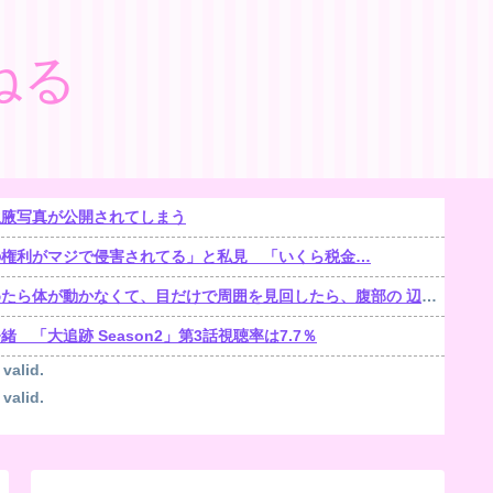
ねる
生腋写真が公開されてしまう
の権利がマジで侵害されてる」と私見 「いくら税金…
くて、目だけで周囲を見回したら、腹部の 辺りをじっと見る「青く光る骨格標本」が居た【再】
「大追跡 Season2」第3話視聴率は7.7％
 valid.
 valid.