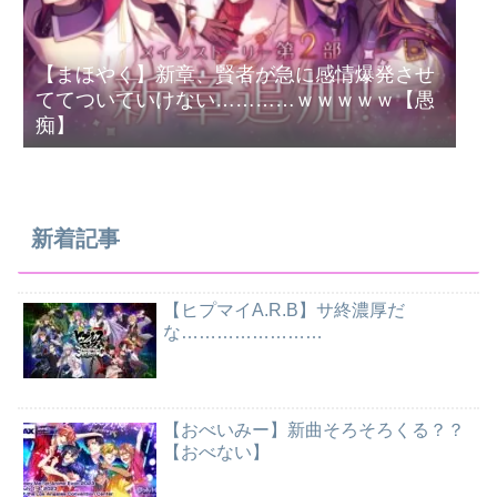
【まほやく】新章、賢者が急に感情爆発させ
ててついていけない…………ｗｗｗｗｗ【愚
痴】
新着記事
【ヒプマイA.R.B】サ終濃厚だ
な……………………
【おべいみー】新曲そろそろくる？？
【おべない】