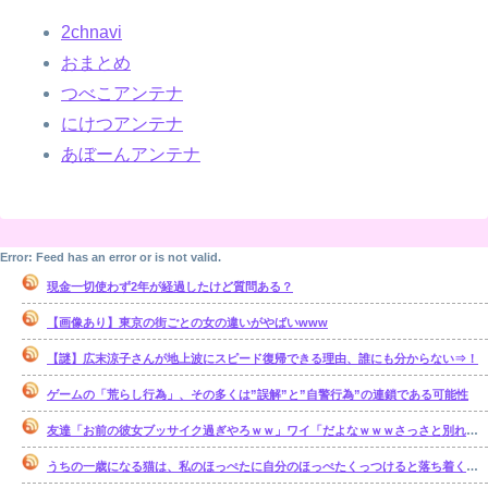
2chnavi
おまとめ
つべこアンテナ
にけつアンテナ
あぼーんアンテナ
Error: Feed has an error or is not valid.
現金一切使わず2年が経過したけど質問ある？
【画像あり】東京の街ごとの女の違いがやばいwww
【謎】広末涼子さんが地上波にスピード復帰できる理由、誰にも分からない⇒！
ゲームの「荒らし行為」、その多くは”誤解”と”自警行為”の連鎖である可能性
友達「お前の彼女ブッサイク過ぎやろｗｗ」ワイ「だよなｗｗｗさっさと別れたいわｗｗｗ」
うちの一歳になる猫は、私のほっぺたに自分のほっぺたくっつけると落ち着くのか・・・【再】