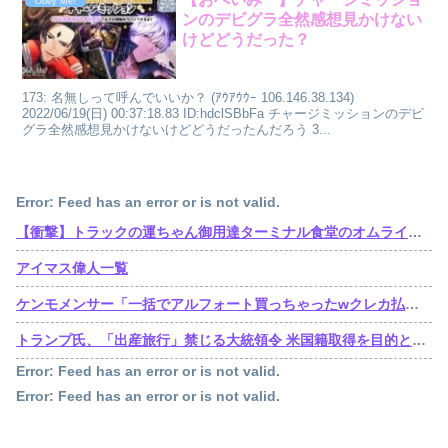
Obey Me!
ンのデビグラ全然感想見かけない
けどどうだった？
173: 名無しって呼んでいいか？ (ｱｳｱｳｳｰ 106.146.38.134)
2022/06/19(日) 00:37:18.83 ID:hdclSBbFa チャージミッションのデビ
グラ全然感想見かけないけどどうだったんだろう 3...
Error: Feed has an error or is not valid.
【衝撃】トラックの運ちゃん御用達ターミナル食堂のオムライスが強すぎるｗｗｗｗｗ(※画像あり)
アイマス偉人一覧
ケンモメンサー「一括でアルフォート買っちゃったwクレカ払いで来月の俺ごめんねー」銀行「デビットカードなんで即時引き落としです」
トランプ氏、「出産旅行」禁じる大統領令 米国籍取得を目的とした中国人らの渡米を問題視
Error: Feed has an error or is not valid.
Error: Feed has an error or is not valid.