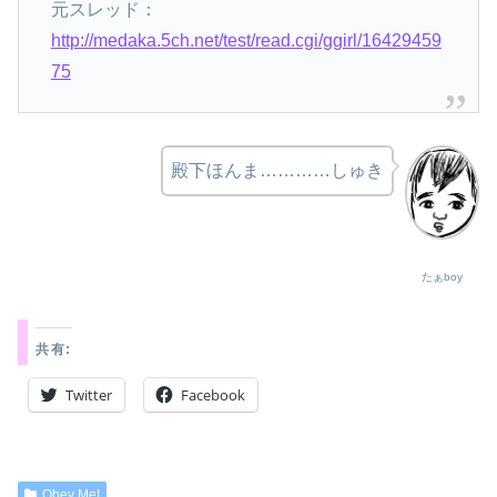
元スレッド：
http://medaka.5ch.net/test/read.cgi/ggirl/16429459
75
殿下ほんま…………しゅき
たぁboy
共有:
Twitter
Facebook
Obey Me!