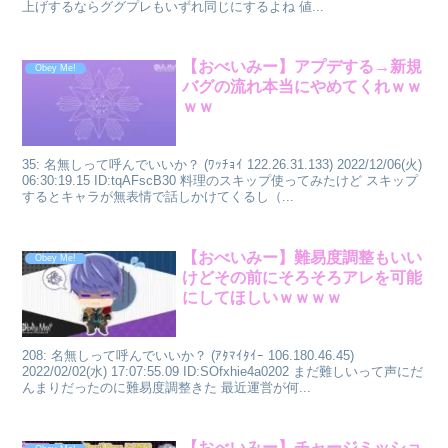
上げするならググプレもいずれ同じにするよね 値...
【おべいみー】アプデする→新規
Obey Me!
バグの流れ本当にやめてくれｗｗ
ｗｗ
35: 名無しって呼んでいいか？ (ﾜｯﾁｮｲ 122.26.31.133) 2022/12/06(火)
06:30:19.15 ID:tqAFscB30 料理のスキップ使ってみたけど スキップ
するとキャラが無表情で話しかけてくるし（...
【おべいみー】難易度調整もいい
Obey Me!
けどその前にそろそろアレを可能
にしてほしいｗｗｗｗ
208: 名無しって呼んでいいか？ (ｱﾀﾏｲﾀｲｰ 106.180.46.45)
2022/02/02(水) 17:07:55.09 ID:SOfxhie4a0202 まだ難しいって声にだ
んまりだったのに難易度調整きた 最近運営が何...
【おべいみー】チャージミッショ