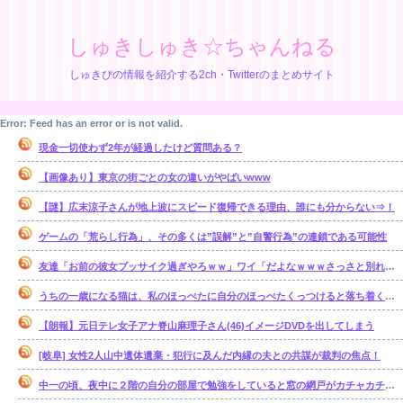
しゅきしゅき☆ちゃんねる
しゅきぴの情報を紹介する2ch・Twitterのまとめサイト
Error: Feed has an error or is not valid.
現金一切使わず2年が経過したけど質問ある？
【画像あり】東京の街ごとの女の違いがやばいwww
【謎】広末涼子さんが地上波にスピード復帰できる理由、誰にも分からない⇒！
ゲームの「荒らし行為」、その多くは”誤解”と”自警行為”の連鎖である可能性
友達「お前の彼女ブッサイク過ぎやろｗｗ」ワイ「だよなｗｗｗさっさと別れたいわｗｗｗ」
うちの一歳になる猫は、私のほっぺたに自分のほっぺたくっつけると落ち着くのか・・・【再】
【朗報】元日テレ女子アナ脊山麻理子さん(46)イメージDVDを出してしまう
[岐阜] 女性2人山中遺体遺棄・犯行に及んだ内縁の夫との共謀が裁判の焦点！
中一の頃、夜中に２階の自分の部屋で勉強をしていると窓の網戸がカチャカチャ鳴り出した。【再】