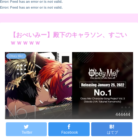
Error: Feed has an error or is not valid.
Error: Feed has an error or is not valid.
【おべいみー】殿下のキャラソン、すごい
ｗｗｗｗｗ
Obey Me!
444444
Twitter
Facebook
はてブ