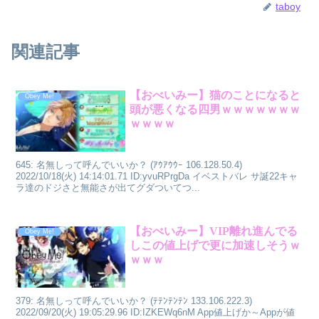
taboy
関連記事
【おべいみー】猫のことになると
Obey Me!
頭が悪くなる四男ｗｗｗｗｗｗｗ
ｗｗｗｗ
645: 名無しって呼んでいいか？ (ｱｳｱｳｳｰ 106.128.50.4)
2022/10/18(火) 14:14:01.71 ID:yvuRPrgDa イベストバレ サ誕22キャ
ラ達のドジさと無能さが出てグダついてつ...
【おべいみー】VIP離れ進んでる
Obey Me!
しこの値上げで更に加速しそうｗ
ｗｗｗ
379: 名無しって呼んでいいか？ (ﾃﾃﾝﾃﾝﾃﾝ 133.106.222.3)
2022/09/20(火) 19:05:29.96 ID:IZKEWq6nM App値上げか～Appが値