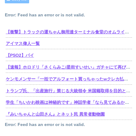
Error: Feed has an error or is not valid.
【衝撃】トラックの運ちゃん御用達ターミナル食堂のオムライスが強すぎるｗｗｗｗｗ(※画像あり)
アイマス偉人一覧
【PSO2】パイ
【速報】ホロドリ「さくらみこ/星街すいせい」ガチャにて再びセルラン1位達成！
ケンモメンサー「一括でアルフォート買っちゃったwクレカ払いで来月の俺ごめんねー」銀行「デビットカードなんで即時引き落としです」
トランプ氏、「出産旅行」禁じる大統領令 米国籍取得を目的とした中国人らの渡米を問題視
学生「ちいかわ映画は神秘的です」神話学者「なら見てみるか…」
『みいちゃんと山田さん』とネット民 異常者動物園
Error: Feed has an error or is not valid.