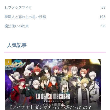
ヒプノシスマイク
55
夢職人と忘れじの黒い妖精
108
魔法使いの約束
98
人気記事
【アイナナ】ダンマカって不評だったの？