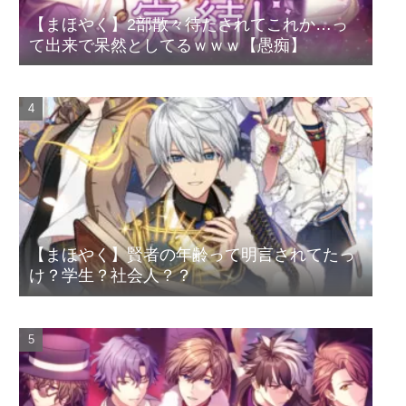
【まほやく】2部散々待たされてこれか…っ
て出来で呆然としてるｗｗｗ【愚痴】
【まほやく】賢者の年齢って明言されてたっ
け？学生？社会人？？