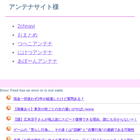
アンテナサイト様
2chnavi
おまとめ
つべこアンテナ
にけつアンテナ
あぼーんアンテナ
Error: Feed has an error or is not valid.
現金一切使わず2年が経過したけど質問ある？
【画像あり】東京の街ごとの女の違いがやばいwww
【謎】広末涼子さんが地上波にスピード復帰できる理由、誰にも分からない⇒！
ゲームの「荒らし行為」、その多くは”誤解”と”自警行為”の連鎖である可能性