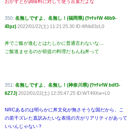
おかずとか調味料に対して使う言葉だよな
350:
名無しですよ、名無し！(福岡県) (ﾜｯﾁｮｲW 46b9-
iBpz)
2022/01/22(土) 11:21:25.30 ID:4INk83zL0
丼でご飯が進むとはたしかに普通言わないな…
ご飯進ませるのが前提の料理だもんね丼って
351:
名無しですよ、名無し！(神奈川県) (ﾜｯﾁｮｲW bdf3-
6Z7J)
2022/01/22(土) 12:35:47.25 ID:WT49Xw+L0
NRCあるのは明らかに丼文化が無さそうな国だから、こ
の若干ズレた直訳みたいな表現の方がリアリティがあって
いいんじゃない？