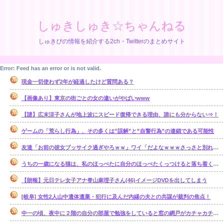
しゅきしゅき☆ちゃんねる
しゅきぴの情報を紹介する2ch・Twitterのまとめサイト
Error: Feed has an error or is not valid.
現金一切使わず2年が経過したけど質問ある？
【画像あり】東京の街ごとの女の違いがやばいwww
【謎】広末涼子さんが地上波にスピード復帰できる理由、誰にも分からない⇒！
ゲームの「荒らし行為」、その多くは”誤解”と”自警行為”の連鎖である可能性
友達「お前の彼女ブッサイク過ぎやろｗｗ」ワイ「だよなｗｗｗさっさと別れたいわｗｗｗ」
うちの一歳になる猫は、私のほっぺたに自分のほっぺたくっつけると落ち着くのか・・・【再】
【朗報】元日テレ女子アナ脊山麻理子さん(46)イメージDVDを出してしまう
[岐阜] 女性2人山中遺体遺棄・犯行に及んだ内縁の夫との共謀が裁判の焦点！
中一の頃、夜中に２階の自分の部屋で勉強をしていると窓の網戸がカチャカチャ鳴り出した。【再】