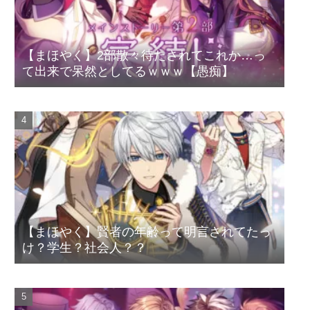
【まほやく】2部散々待たされてこれか…っ
て出来で呆然としてるｗｗｗ【愚痴】
【まほやく】賢者の年齢って明言されてたっ
け？学生？社会人？？