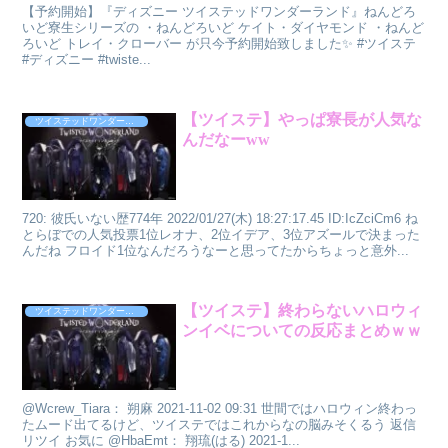
【予約開始】『ディズニー ツイステッドワンダーランド』ねんどろ
いど寮生シリーズの ・ねんどろいど ケイト・ダイヤモンド ・ねんど
ろいど トレイ・クローバー が只今予約開始致しました✨ #ツイステ
#ディズニー #twiste...
【ツイステ】やっぱ寮長が人気な
ツイステッドワンダーランド
んだなーww
720: 彼氏いない歴774年 2022/01/27(木) 18:27:17.45 ID:IcZciCm6 ね
とらぼでの人気投票1位レオナ、2位イデア、3位アズールで決まった
んだね フロイド1位なんだろうなーと思ってたからちょっと意外...
【ツイステ】終わらないハロウィ
ツイステッドワンダーランド
ンイベについての反応まとめｗｗ
@Wcrew_Tiara： 朔麻 2021-11-02 09:31 世間ではハロウィン終わっ
たムード出てるけど、ツイステではこれからなの脳みそくるう 返信
リツイ お気に @HbaEmt： 翔琉(はる) 2021-1...