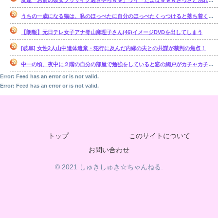
友達「お前の彼女ブッサイク過ぎやろｗｗ」ワイ「だよなｗｗｗさっさと別れたいわｗｗｗ」
うちの一歳になる猫は、私のほっぺたに自分のほっぺたくっつけると落ち着くのか・・・【再】
【朗報】元日テレ女子アナ脊山麻理子さん(46)イメージDVDを出してしまう
[岐阜] 女性2人山中遺体遺棄・犯行に及んだ内縁の夫との共謀が裁判の焦点！
中一の頃、夜中に２階の自分の部屋で勉強をしていると窓の網戸がカチャカチャ鳴り出した。【再】
Error: Feed has an error or is not valid.
Error: Feed has an error or is not valid.
トップ
このサイトについて
お問い合わせ
© 2021 しゅきしゅき☆ちゃんねる.