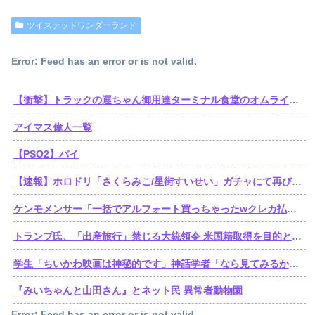
ツイステッドワンダーランド
Error: Feed has an error or is not valid.
【衝撃】トラックの運ちゃん御用達ターミナル食堂のオムライスが強すぎるｗｗｗｗｗ(※画像あり)
アイマス偉人一覧
【PSO2】パイ
【速報】ホロドリ「さくらみこ/星街すいせい」ガチャにて再びセルラン1位達成！
ケンモメンサー「一括でアルフォート買っちゃったwクレカ払いで来月の俺ごめんねー」銀行「デビットカードなんで即時引き落としです」
トランプ氏、「出産旅行」禁じる大統領令 米国籍取得を目的とした中国人らの渡米を問題視
学生「ちいかわ映画は神秘的です」神話学者「なら見てみるか…」
『みいちゃんと山田さん』とネット民 異常者動物園
Error: Feed has an error or is not valid.