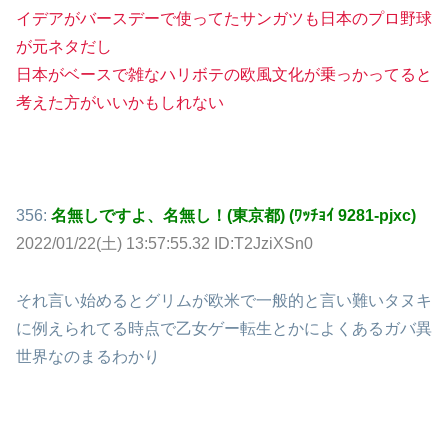
イデアがバースデーで使ってたサンガツも日本のプロ野球
が元ネタだし
日本がベースで雑なハリボテの欧風文化が乗っかってると
考えた方がいいかもしれない
356:
名無しですよ、名無し！(東京都) (ﾜｯﾁｮｲ 9281-pjxc)
2022/01/22(土) 13:57:55.32 ID:T2JziXSn0
それ言い始めるとグリムが欧米で一般的と言い難いタヌキ
に例えられてる時点で乙女ゲー転生とかによくあるガバ異
世界なのまるわかり