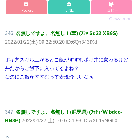
Pocket
LINE
コピー
2022.01.25
346:
名無しですよ、名無し！(茸) (ｽﾌｯ Sd22-XB9S)
2022/01/22(土) 09:22:50.20 ID:6Qh343fXd
ポキ丼スキル上がるとご飯がすすむポキ丼に変わるけど
丼だからご飯下に入ってるよね？
なのにご飯がすすむって表現珍しいなぁ
347:
名無しですよ、名無し！(群馬県) (ﾜｯﾁｮｲW bdee-
HN8B)
2022/01/22(土) 10:07:31.98 ID:wXE1vNGh0