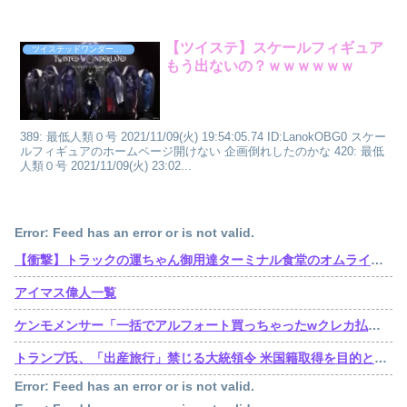
【ツイステ】スケールフィギュア
ツイステッドワンダーランド
もう出ないの？ｗｗｗｗｗｗ
389: 最低人類０号 2021/11/09(火) 19:54:05.74 ID:LanokOBG0 スケー
ルフィギュアのホームページ開けない 企画倒れしたのかな 420: 最低
人類０号 2021/11/09(火) 23:02...
Error: Feed has an error or is not valid.
【衝撃】トラックの運ちゃん御用達ターミナル食堂のオムライスが強すぎるｗｗｗｗｗ(※画像あり)
アイマス偉人一覧
ケンモメンサー「一括でアルフォート買っちゃったwクレカ払いで来月の俺ごめんねー」銀行「デビットカードなんで即時引き落としです」
トランプ氏、「出産旅行」禁じる大統領令 米国籍取得を目的とした中国人らの渡米を問題視
Error: Feed has an error or is not valid.