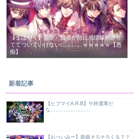
【まほやく】新章、賢者が急に感情爆発させ
ててついていけない…………ｗｗｗｗｗ【愚
痴】
新着記事
【ヒプマイA.R.B】サ終濃厚だ
な……………………
【おべいみー】新曲そろそろくる？？