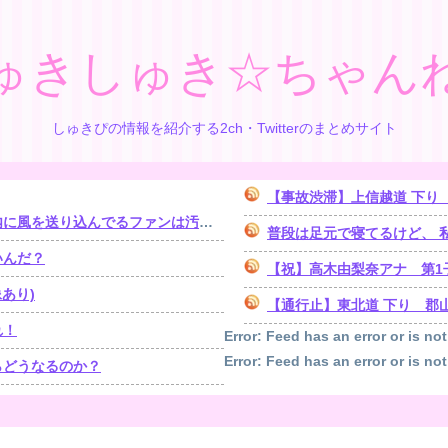
ゅきしゅき☆ちゃん
しゅきぴの情報を紹介する2ch・Twitterのまとめサイト
【事故渋滞】上信越道 下り 日暮山トンネル付近
り込んでるファンは汚いままですよ」
普段は足元で寝てるけど、 私が
いんだ？
【祝】高木由梨奈アナ 第1
あり)
【通行止】東北道 下り 郡山南IC→
れ！
Error: Feed has an error or is not
Error: Feed has an error or is not
らどうなるのか？