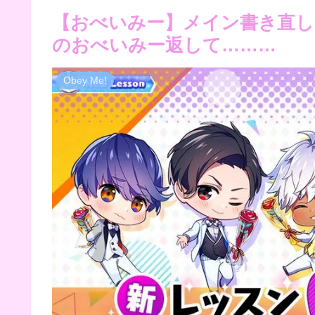
【おべいみー】メイン書き直し
のおべいみー返して………
Obey Me!