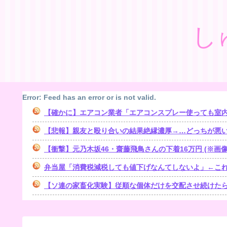
し
Error: Feed has an error or is not valid.
【確かに】エアコン業者「エアコンスプレー使っても室内に風を送
【悲報】親友と殴り合いの結果絶縁濃厚→…どっちが悪
【衝撃】元乃木坂46・齋藤飛鳥さんの下着16万円 (※画像
弁当屋「消費税減税しても値下げなんてしないよ」←こ
【ソ連の家畜化実験】従順な個体だけを交配させ続けた