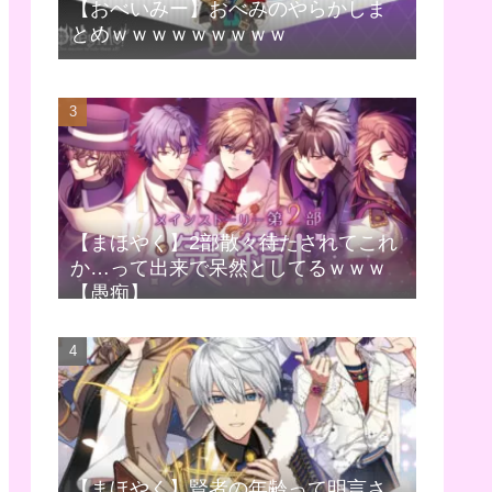
【おべいみー】おべみのやらかしま
とめｗｗｗｗｗｗｗｗｗ
【まほやく】2部散々待たされてこれ
か…って出来で呆然としてるｗｗｗ
【愚痴】
【まほやく】賢者の年齢って明言さ