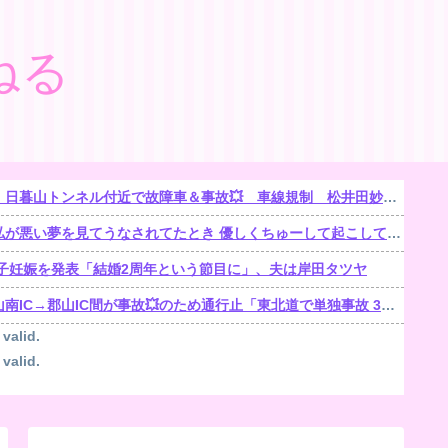
ねる
で故障車＆事故💥 車線規制 松井田妙義IC〜佐久平IC 渋滞距離 10.0km 通過時間 50 分
悪い夢を見てうなされてたとき 優しくちゅーして起こしてくれた。【再】
子妊娠を発表「結婚2周年という節目に」、夫は岸田タツヤ
郡山IC間が事故💥のため通行止「東北道で単独事故 3人がけが1人が心肺停止」
 valid.
 valid.