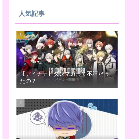
人気記事
【アイナナ】ダンマカって不評だっ
たの？