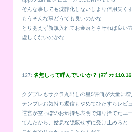
そんな事しても沈静化しないしより信用失く
もうそんな事どうでも良いのかな
とりあえず新規入れてお金落とさせれば良い
虚しくないのかな
127:
名無しって呼んでいいか？ (ｽﾌﾟｯｯ 110.163.
クグプレもサクラ丸出しの星5評価が大量に増
テンプレお気持ち返信もやめてひたすらレビ
運営が空っぽのお気持ち表明で知り捨てたユ
てんだから、姑息な隠蔽せずに受け止めろと
これがやりたかったことなんだろ