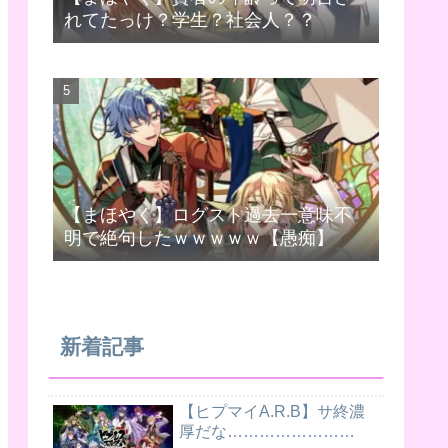
れてたっけ？学生？社会人？？
【まほやく】ログスト過去一意味不
明で絶句したｗｗｗｗｗ【愚痴】
新着記事
【ヒプマイA.R.B】サ終濃
厚だな……………………