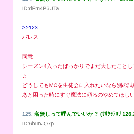
ID:dFm4P6UTa
>>123
バレス
同意
シーズン4入ったばっかりでまだ大したこと
ょ
どうしてもMCを生徒会に入れたいなら別の試
あと困った時にすぐ魔法に頼るのやめてほし
125:
名無しって呼んでいいか？ (ｻｻｸｯﾃﾛﾘ 126.205
ID:6bIInJQ7p