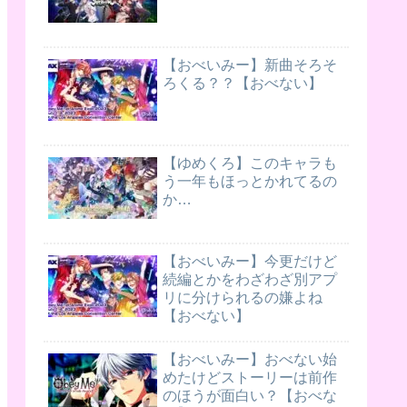
【おべいみー】新曲そろそ
ろくる？？【おべない】
【ゆめくろ】このキャラも
う一年もほっとかれてるの
か…
【おべいみー】今更だけど
続編とかをわざわざ別アプ
リに分けられるの嫌よね
【おべない】
【おべいみー】おべない始
めたけどストーリーは前作
のほうが面白い？【おべな