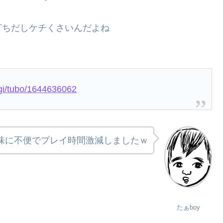
打ちだしケチくさいんだよね
.cgi/tubo/1644636062
地味に不便でプレイ時間激減しましたｗ
たぁboy