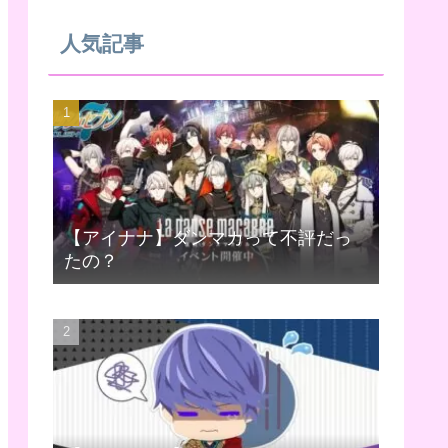
人気記事
【アイナナ】ダンマカって不評だっ
たの？