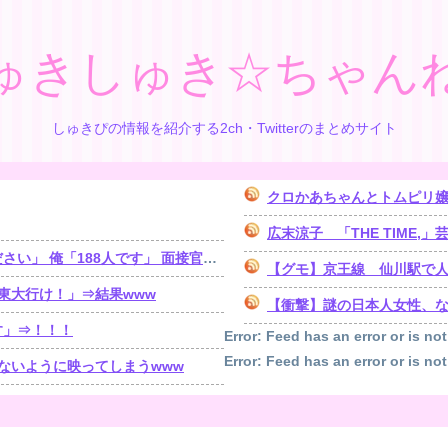
ゅきしゅき☆ちゃん
しゅきぴの情報を紹介する2ch・Twitterのまとめサイト
クロかあちゃんとトムピリ
広末涼子 「THE TIME,」芸
いう風に考えましたか？」俺「知ってました」⇒結果www
【グモ】京王線 仙川駅で
東大行け！」⇒結果www
【衝撃】謎の日本人女性、な
す」⇒！！！
Error: Feed has an error or is not
Error: Feed has an error or is not
ないように映ってしまうwww