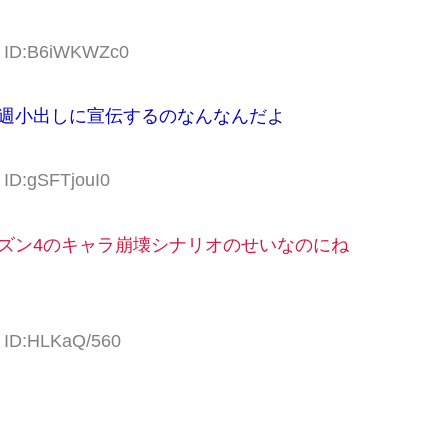
57 ID:B6iWKWZc0
毎週小出しに宣伝するのなんなんだよ
 ID:gSFTjouI0
ーズン4のキャラ崩壊シナリオのせいなのにね
9 ID:HLKaQ/560