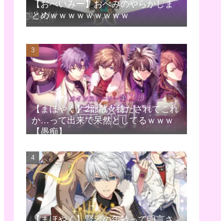
【おべいみー】おべみのやらかしま
とめｗｗｗｗｗｗｗｗｗ
【まほやく】2部散々待たされてこれ
か…って出来で呆然としてるｗｗｗ
【愚痴】
【まほやく】賢者の年齢って明言さ