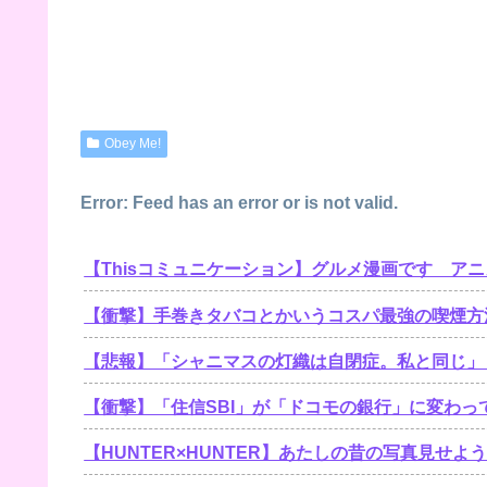
Obey Me!
Error: Feed has an error or is not valid.
【Thisコミュニケーション】グルメ漫画です ア
【衝撃】手巻きタバコとかいうコスパ最強の喫煙方
【悲報】「シャニマスの灯織は自閉症。私と同じ」
【衝撃】「住信SBI」が「ドコモの銀行」に変わ
【HUNTER×HUNTER】あたしの昔の写真見せよ