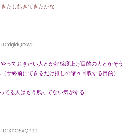
てきたし飽きてきたかな
 ID:dgidQrxw0
サクやっておきたい人とか好感度上げ目的の人とかそう
ろ（サ終前にできるだけ推しの諸々回収する目的）
入ってる人はもう残ってない気がする
6 ID:XhO5xQn90