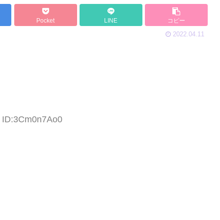
Pocket
LINE
コピー
2022.04.11
4 ID:3Cm0n7Ao0