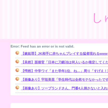
し
Error: Feed has an error or is not valid.
【嫉妬罪】JK相手に赤ちゃんプレイする猛者現れるwww
【呆然】面接官「日本に刀鍛冶は何人いるか推定してください」 俺「188人です」 面接官「どう
【愕然】中学ワイ「また学年1位、ね…」周り「すげえ！
【画像あり】宇垣美里「学生時代は全然モテなかったで
【画像あり】ソープランドさん、門番4人倒さないと入れ