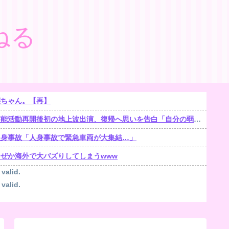
ねる
嬢ちゃん。【再】
能活動再開後初の地上波出演、復帰へ思いを告白「自分の弱い部分だったり…」
人身事故「人身事故で緊急車両が大集結…」
ぜか海外で大バズりしてしまうwww
 valid.
 valid.