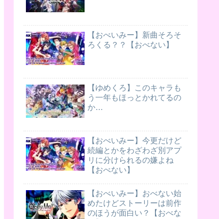
【おべいみー】新曲そろそ
ろくる？？【おべない】
【ゆめくろ】このキャラも
う一年もほっとかれてるの
か…
【おべいみー】今更だけど
続編とかをわざわざ別アプ
リに分けられるの嫌よね
【おべない】
【おべいみー】おべない始
めたけどストーリーは前作
のほうが面白い？【おべな