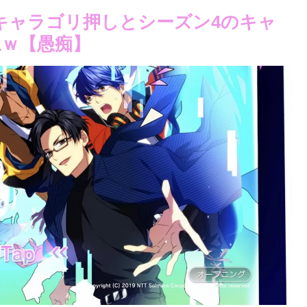
新キャラゴリ押しとシーズン4のキャ
ｗ【愚痴】