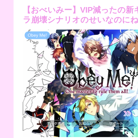
【おべいみー】VIP減ったの
ラ崩壊シナリオのせいなのにね
Obey Me!