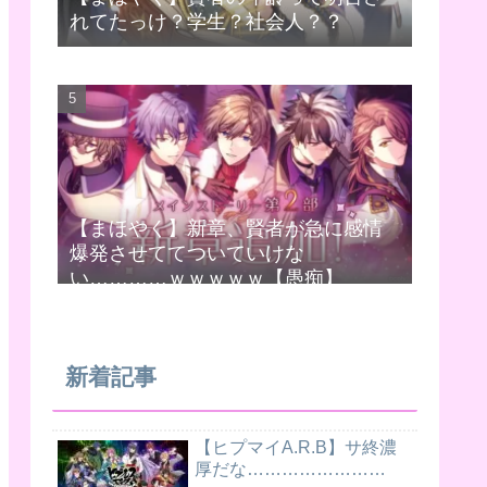
れてたっけ？学生？社会人？？
【まほやく】新章、賢者が急に感情
爆発させててついていけな
い…………ｗｗｗｗｗ【愚痴】
新着記事
【ヒプマイA.R.B】サ終濃
厚だな……………………