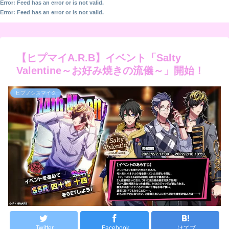
Error: Feed has an error or is not valid.
Error: Feed has an error or is not valid.
【ヒプマイA.R.B】イベント「Salty
Valentine～お好み焼きの流儀～」開始！
ヒプノシスマイク
Twitter
Facebook
はてブ