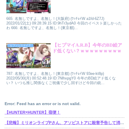
665: 名無しですよ、名無し！(大阪府) (ﾜｯﾁｮｲW a1fd-6Z7J)
2022/01/22(土) 09:28:39.15 ID:9hTr3ydA0 今回のイベスト楽しかった
わ 666: 名無しですよ、名無し！(東京都)...
【ヒプマイA.R.B】今年のBD絵ア
ヒプノシスマイク
ド低くない？ｗｗｗｗｗｗｗｗｗ
787: 名無しですよ、名無し！(東京都) (ﾜｯﾁｮｲW 93ee-kt8p)
2022/05/30(月) 00:52:48.19 ID:7NlhxpgY0 今年のBD絵アド低くな
い？ いつも推し関係なくご祝儀で少し回すけど今回の銃...
Error: Feed has an error or is not valid.
【HUNTER×HUNTER】宿便！
【悲報】ミリオンライブPさん、アソビストアに殺害予告して消される