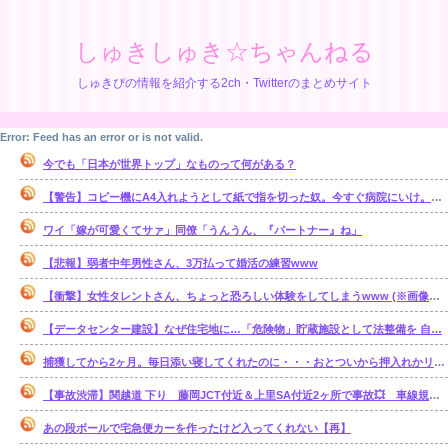
しゅきしゅき☆ちゃんねる
しゅきぴの情報を紹介する2ch・Twitterのまとめサイト
Error: Feed has an error or is not valid.
今でも「日本が世界トップ」なものって何がある？
【警告】コピー機にA4入れようとして紙で指を切った奴。今すぐ病院にいけ。腕一本切断になってもしらんぞ
ワイ「嫁が可愛くてサァ」同僚「うんうん、『パートナー』ね」
【悲報】弱者中年男性さん、3万払って婚活の練習www
【衝撃】女性タレントさん、ちょっと恐ろしい体験をしてしまうwww (※画像あり)
【データセンター建設】なぜ住宅地に…「危険物」貯蔵施設として法整備を 自…
捕獲してから2ヶ月。毎日添い寝してくれたのに・・・おとついから押入れかリビングで ひとり寝るようになってしまった・・・。【再】
【事故渋滞】関越道 下り 藤岡JCT付近＆上里SA付近2ヶ所で事故💥 車線規制 本庄児玉IC〜藤岡JCT 渋滞距離 5.0km 通過時間 20 分
あの段ボールで宅急便カーを作ったけど入ってくれない【再】