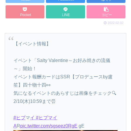
Pocket
LINE
コピー
2022.02.02
【イベント情報】
イベント「Salty Valentine～お好み焼きの流儀
～」開始！
イベント報酬カードはSSR【プロデュースby盧
笙】四十物十四👀
気になるイベントのあらすじは画像をチェック🔍
2/10(木)10:59まで⏰
#ヒプ
マ
イ #ヒプマイ
A
R
pic.twitter.com/sgseez0RgE
gE