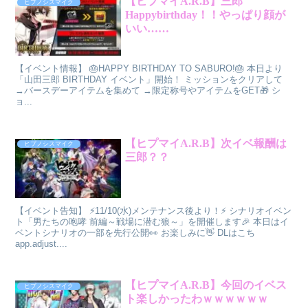
【ヒプマイA.R.B】三郎
ヒプノシスマイク
Happybirthday！！やっぱり顔が
いい……
【イベント情報】 🎂HAPPY BIRTHDAY TO SABURO!🎂 本日より
「山田三郎 BIRTHDAY イベント」開始！ ミッションをクリアして
→バースデーアイテムを集めて →限定称号やアイテムをGET🎁 シ
ョ...
【ヒプマイA.R.B】次イベ報酬は
ヒプノシスマイク
三郎？？
【イベント告知】 ⚡11/10(水)メンテナンス後より！⚡ シナリオイベン
ト「男たちの咆哮 前編～戦場に潜む狼～」を開催します🎉 本日はイ
ベントシナリオの一部を先行公開👀 お楽しみに👋 DLはこち
app.adjust....
【ヒプマイA.R.B】今回のイベス
ヒプノシスマイク
ト楽しかったわｗｗｗｗｗｗ