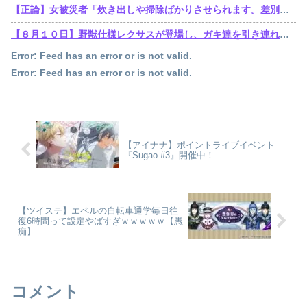
【正論】女被災者「炊き出しや掃除ばかりさせられます。差別ですよね？」
【８月１０日】野獣仕様レクサスが登場し、ガキ達を引き連れてハーメルンの笛吹き状態となる （※動画あり）
Error: Feed has an error or is not valid.
Error: Feed has an error or is not valid.
【アイナナ】ポイントライブイベント
『Sugao #3』開催中！
【ツイステ】エペルの自転車通学毎日往
復6時間って設定やばすぎｗｗｗｗｗ【愚
痴】
コメント