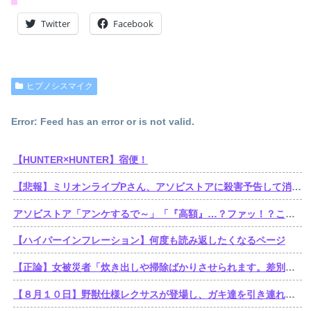
Twitter
Facebook
ヒプノシスマイク
Error: Feed has an error or is not valid.
【HUNTER×HUNTER】宿便！
【悲報】ミリオンライブPさん、アソビストアに殺害予告して消される
アソビストア「アンケするで～」「『高額』…？ファッ！？これはカスタマーハラスメント！弁護士と警察使って法的措置させてもらうやで～！！！（クソデカ警告文）」
【ハイパーインフレーション】何度も読み返したくなるページ
【正論】女被災者「炊き出しや掃除ばかりさせられます。差別ですよね？」
【８月１０日】野獣仕様レクサスが登場し、ガキ達を引き連れてハーメルンの笛吹き状態となる （※動画あり）