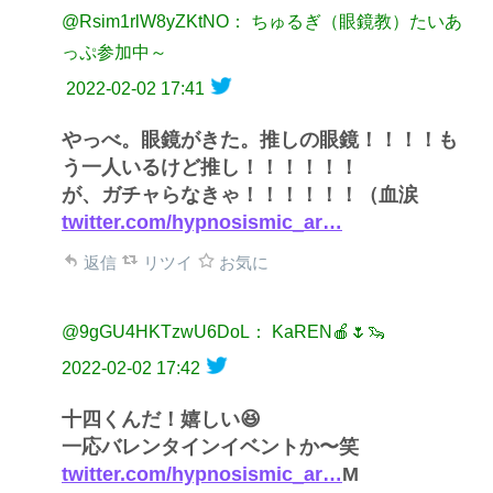
@Rsim1rlW8yZKtNO： ちゅるぎ（眼鏡教）たいあ
っぷ参加中～
2022-02-02 17:41
やっべ。眼鏡がきた。推しの眼鏡！！！！も
う一人いるけど推し！！！！！！
が、ガチャらなきゃ！！！！！！（血涙
twitter.com/hypnosismic_ar…
返信
リツイ
お気に
@9gGU4HKTzwU6DoL： KaREN🍎🌷🦦
2022-02-02 17:42
十四くんだ！嬉しい😆
一応バレンタインイベントか〜笑
twitter.com/hypnosismic_ar…
M