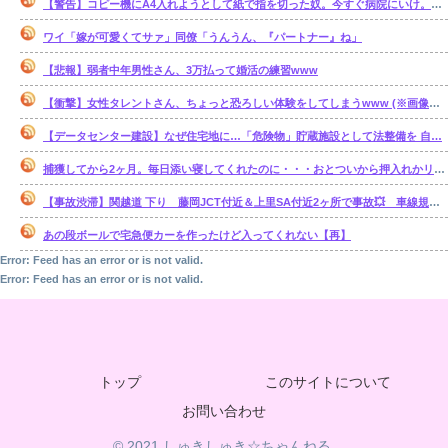
【警告】コピー機にA4入れようとして紙で指を切った奴。今すぐ病院にいけ。腕一本切断になってもしらんぞ
ワイ「嫁が可愛くてサァ」同僚「うんうん、『パートナー』ね」
【悲報】弱者中年男性さん、3万払って婚活の練習www
【衝撃】女性タレントさん、ちょっと恐ろしい体験をしてしまうwww (※画像あり)
【データセンター建設】なぜ住宅地に…「危険物」貯蔵施設として法整備を 自…
捕獲してから2ヶ月。毎日添い寝してくれたのに・・・おとついから押入れかリビングで ひとり寝るようになってしまった・・・。【再】
【事故渋滞】関越道 下り 藤岡JCT付近＆上里SA付近2ヶ所で事故💥 車線規制 本庄児玉IC〜藤岡JCT 渋滞距離 5.0km 通過時間 20 分
あの段ボールで宅急便カーを作ったけど入ってくれない【再】
Error: Feed has an error or is not valid.
Error: Feed has an error or is not valid.
トップ
このサイトについて
お問い合わせ
© 2021 しゅきしゅき☆ちゃんねる.