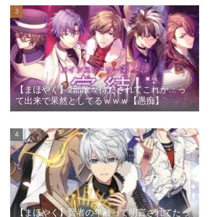
【まほやく】2部散々待たされてこれか…っ
て出来で呆然としてるｗｗｗ【愚痴】
【まほやく】賢者の年齢って明言されてたっ