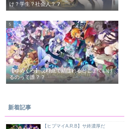
け？学生？社会人？？
【ゆめくろ】現時点で結ばれるとこまでいけ
るのって誰？？
新着記事
【ヒプマイA.R.B】サ終濃厚だ