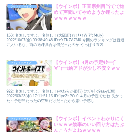
【ウインボ】正直宗州目当てで始
ウインドボーイズ！
めて声聞いてやめようか迷ったよ
ｗｗｗｗｗｗｗ
153: 名無しですよ、名無し！(大阪府) (ﾜｯﾁｮｲW 7fcf-fuiy)
2022/10/07(金) 09:38:40.48 ID:cYTKZA7M0 今回のランキングは普通
に人いるな、前の過疎具合は何だったのか やっぱり衣装...
【ウインボ】4月の予定ｷﾀ━(ﾟ
ウインドボーイズ！
∀ﾟ)━!絵アドが少し不安？ｗｗ
922: 名無しですよ、名無し！(やわらか銀行) (ﾜｯﾁｮｲ d9aa-yL30)
2022/03/23(水) 17:11:51.16 ID:1yeZsP0u0 ４月の予定でたね 良かっ
た～予想当たったの空里だけだったから悪い予感し...
【ウインボ】イベントわかりにく
ウインドボーイズ！
いｗｗｗ効率のいい回り方はたぶ
んこうだよねｗｗｗｗ