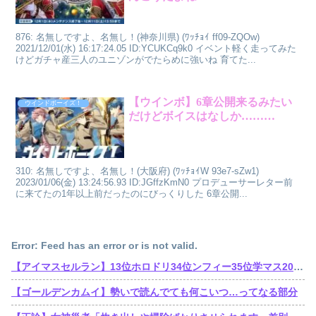
876: 名無しですよ、名無し！(神奈川県) (ﾜｯﾁｮｲ ff09-ZQOw)
2021/12/01(水) 16:17:24.05 ID:YCUKCq9k0 イベント軽く走ってみた
けどガチャ産三人のユニゾンがでたらめに強いね 育てた...
【ウインボ】6章公開来るみたい
ウインドボーイズ！
だけどボイスはなしか………
310: 名無しですよ、名無し！(大阪府) (ﾜｯﾁｮｲW 93e7-sZw1)
2023/01/06(金) 13:24:56.93 ID:JGffzKmN0 プロデューサーレター前
に来てたの1年以上前だったのにびっくりした 6章公開...
Error: Feed has an error or is not valid.
【アイマスセルラン】13位ホロドリ34位ンフィー35位学マス203位シャニソン403位アズールレーン404位ミリシタ517位デレステ
【ゴールデンカムイ】勢いで読んでても何こいつ…ってなる部分