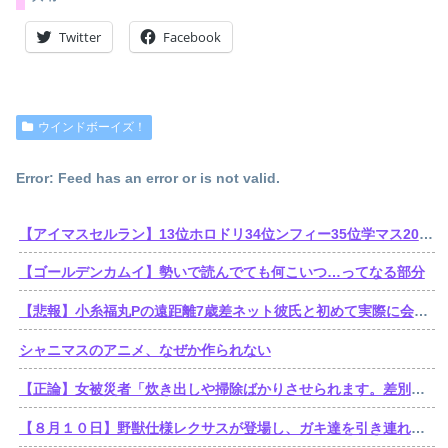
Twitter
Facebook
ウインドボーイズ！
Error: Feed has an error or is not valid.
【アイマスセルラン】13位ホロドリ34位ンフィー35位学マス203位シャニソン403位アズールレーン404位ミリシタ517位デレステ
【ゴールデンカムイ】勢いで読んでても何こいつ…ってなる部分
【悲報】小糸福丸Pの遠距離7歳差ネット彼氏と初めて実際に会いに1泊2日東京へ→帰ってきて速攻お別れ報告
シャニマスのアニメ、なぜか作られない
【正論】女被災者「炊き出しや掃除ばかりさせられます。差別ですよね？」
【８月１０日】野獣仕様レクサスが登場し、ガキ達を引き連れてハーメルンの笛吹き状態となる （※動画あり）