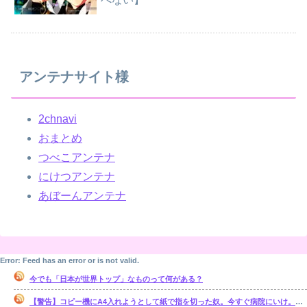
アンテナサイト様
2chnavi
おまとめ
つべこアンテナ
にけつアンテナ
あぼーんアンテナ
Error: Feed has an error or is not valid.
今でも「日本が世界トップ」なものって何がある？
【警告】コピー機にA4入れようとして紙で指を切った奴。今すぐ病院にいけ。腕一本切断になってもしらんぞ