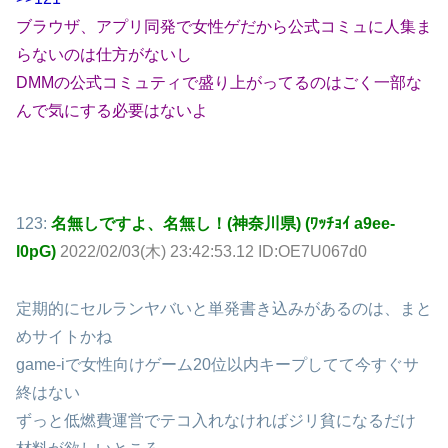
ブラウザ、アプリ同発で女性ゲだから公式コミュに人集ま
らないのは仕方がないし
DMMの公式コミュティで盛り上がってるのはごく一部な
んで気にする必要はないよ
123:
名無しですよ、名無し！(神奈川県) (ﾜｯﾁｮｲ a9ee-
l0pG)
2022/02/03(木) 23:42:53.12 ID:OE7U067d0
定期的にセルランヤバいと単発書き込みがあるのは、まと
めサイトかね
game-iで女性向けゲーム20位以内キープしてて今すぐサ
終はない
ずっと低燃費運営でテコ入れなければジリ貧になるだけ