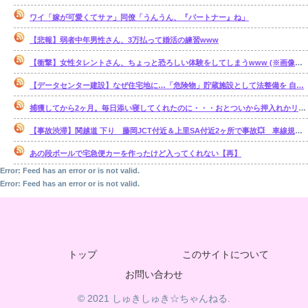
ワイ「嫁が可愛くてサァ」同僚「うんうん、『パートナー』ね」
【悲報】弱者中年男性さん、3万払って婚活の練習www
【衝撃】女性タレントさん、ちょっと恐ろしい体験をしてしまうwww (※画像あり)
【データセンター建設】なぜ住宅地に…「危険物」貯蔵施設として法整備を 自…
捕獲してから2ヶ月。毎日添い寝してくれたのに・・・おとついから押入れかリビングで ひとり寝るようになってしまった・・・。【再】
【事故渋滞】関越道 下り 藤岡JCT付近＆上里SA付近2ヶ所で事故💥 車線規制 本庄児玉IC〜藤岡JCT 渋滞距離 5.0km 通過時間 20 分
あの段ボールで宅急便カーを作ったけど入ってくれない【再】
Error: Feed has an error or is not valid.
Error: Feed has an error or is not valid.
トップ
このサイトについて
お問い合わせ
© 2021 しゅきしゅき☆ちゃんねる.