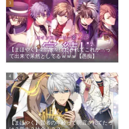
【まほやく】2部散々待たされてこれか…っ
て出来で呆然としてるｗｗｗ【愚痴】
【まほやく】賢者の年齢って明言されてたっ