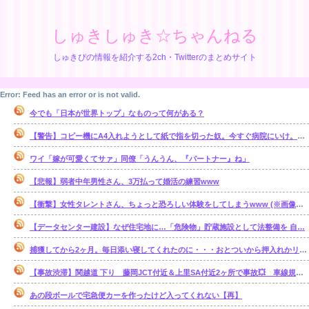
しゅきしゅき☆ちゃんねる
しゅきぴの情報を紹介する2ch・Twitterのまとめサイト
Error: Feed has an error or is not valid.
今でも「日本が世界トップ」なものって何がある？
【警告】コピー機にA4入れようとして紙で指を切った奴。今すぐ病院にいけ。腕一本切断になってもしらんぞ
ワイ「嫁が可愛くてサァ」同僚「うんうん、『パートナー』ね」
【悲報】弱者中年男性さん、3万払って婚活の練習www
【衝撃】女性タレントさん、ちょっと恐ろしい体験をしてしまうwww (※画像あり)
【データセンター建設】なぜ住宅地に…「危険物」貯蔵施設として法整備を 自…
捕獲してから2ヶ月。毎日添い寝してくれたのに・・・おとついから押入れかリビングで ひとり寝るようになってしまった・・・。【再】
【事故渋滞】関越道 下り 藤岡JCT付近＆上里SA付近2ヶ所で事故💥 車線規制 本庄児玉IC〜藤岡JCT 渋滞距離 5.0km 通過時間 20 分
あの段ボールで宅急便カーを作ったけど入ってくれない【再】