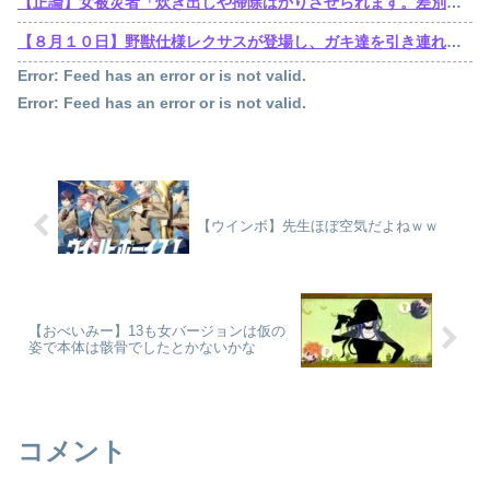
【正論】女被災者「炊き出しや掃除ばかりさせられます。差別ですよね？」
【８月１０日】野獣仕様レクサスが登場し、ガキ達を引き連れてハーメルンの笛吹き状態となる （※動画あり）
Error: Feed has an error or is not valid.
Error: Feed has an error or is not valid.
【ウインボ】先生ほぼ空気だよねｗｗ
【おべいみー】13も女バージョンは仮の
姿で本体は骸骨でしたとかないかな
コメント