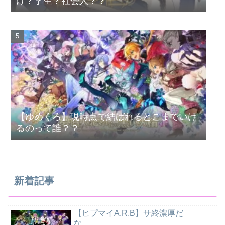
け？学生？社会人？？
【ゆめくろ】現時点で結ばれるとこまでいけ
るのって誰？？
新着記事
【ヒプマイA.R.B】サ終濃厚だ
な……………………