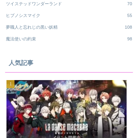
ツイステッドワンダーランド
70
ヒプノシスマイク
55
夢職人と忘れじの黒い妖精
108
魔法使いの約束
98
人気記事