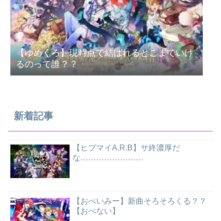
【ゆめくろ】現時点で結ばれるとこまでいけ
るのって誰？？
新着記事
【ヒプマイA.R.B】サ終濃厚だ
な……………………
【おべいみー】新曲そろそろくる？？
【おべない】