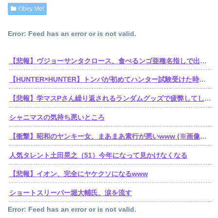
Obey Me!
Error: Feed has an error or is not valid.
【悲報】ヴジョーサンタクロース、食べるンゴ亜種名指しで出禁されてた
【HUNTER×HUNTER】トンパが初めてハンター試験受けた時ってゴンより若かったんだね
【悲報】学マスPさん繰り返されるランダムグッズで疲弊してしまう
シャニマスの気持ち悪いところ
【衝撃】昭和のヤンキー女、まあまあ素行が悪いwww (※画像あり)
人気タレント土田晃之（51）今年になって見かけなくなる
【悲報】イオン、完全にヤケクソになるwww
ショートスリーパー堀大輔氏、涙を流す
Error: Feed has an error or is not valid.