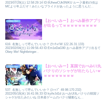
2023/07/29(土) 12:58:29.14 ID:6UhewCUk0NIKU ルーク最初の頃は
MCより年上だぞ！みたいなプライドがあったように思うんだ...
【おべいみー】おべみ新作アプリ
Obey Me!
が出るってｗｗｗｗｗｗｗｗｗ
616: 名無しって呼んでいいか？ (ﾜｯﾁｮｲW 122.26.31.133)
2023/02/04(土) 11:09:56.43 ID:Em1eDaG90 おべみ新作アプリ出るて
Obey Me! Nightbringer...
【おべいみー】某国でおべみUI丸
Obey Me!
パクりのソシャゲが出たらしいｗ
ｗｗｗｗｗｗｗｗ
537: 名無しって呼んでいいか？ (ｽｯｯﾌﾟ 49.98.170.232)
2022/05/18(水) 16:41:06.33 ID:kyihrJd1d おべみUI丸パクりの韓国ソ
シャゲが出たみたいね 日本産ゲームのパクり騒動なん...