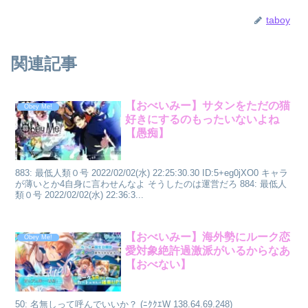
taboy
関連記事
【おべいみー】サタンをただの猫
Obey Me!
好きにするのもったいないよね
【愚痴】
883: 最低人類０号 2022/02/02(水) 22:25:30.30 ID:5+eg0jXO0 キャラ
が薄いとか4自身に言わせんなよ そうしたのは運営だろ 884: 最低人
類０号 2022/02/02(水) 22:36:3...
【おべいみー】海外勢にルーク恋
Obey Me!
愛対象絶許過激派がいるからなあ
【おべない】
50: 名無しって呼んでいいか？ (ﾆｸｸｴW 138.64.69.248)