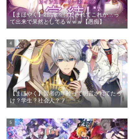
【まほやく】2部散々待たされてこれか…っ
て出来で呆然としてるｗｗｗ【愚痴】
【まほやく】賢者の年齢って明言されてたっ
け？学生？社会人？？