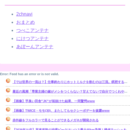
2chnavi
おまとめ
つべこアンテナ
にけつアンテナ
あぼーんアンテナ
Error: Feed has an error or is not valid.
【では世界の一流は？】仕事終わりにホットミルクを飲むのは三流。瞑想するのは二流
最近の風潮「専業主婦の嫁がメシをつくらない？甘えてないで自分でつくれやｗ」←これ正論なの？
【画像】芋臭い田舎”JK”が垢抜けた結果、一同驚愕www
【画像】TWICE・モモ(30)、またしてもセクシーボデーを披露www
赤外線をフルカラーで見ることができるメガネが開発される
【2026年お盆】高速道路の渋滞ピークはいつ？最大45km予測！帰省ラッシュを避ける狙い目を解説