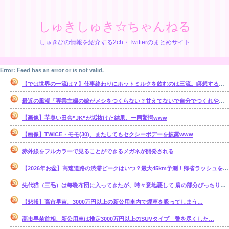
しゅきしゅき☆ちゃんねる
しゅきぴの情報を紹介する2ch・Twitterのまとめサイト
Error: Feed has an error or is not valid.
【では世界の一流は？】仕事終わりにホットミルクを飲むのは三流。瞑想するのは二流
最近の風潮「専業主婦の嫁がメシをつくらない？甘えてないで自分でつくれやｗ」←これ正論なの？
【画像】芋臭い田舎”JK”が垢抜けた結果、一同驚愕www
【画像】TWICE・モモ(30)、またしてもセクシーボデーを披露www
赤外線をフルカラーで見ることができるメガネが開発される
【2026年お盆】高速道路の渋滞ピークはいつ？最大45km予測！帰省ラッシュを避ける狙い目を解説
先代猫（三毛）は毎晩布団に入ってきたが、時々意地悪して 肩の部分ぴっちり布団ガードして入れなくしてると・・・【再】
【悲報】高市早苗、3000万円以上の新公用車内で煙草を吸ってしまう…
高市早苗首相、新公用車は推定3000万円以上のSUVタイプ 贅を尽くした…