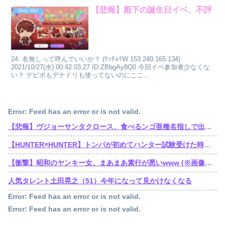
【悲報】殿下の誕生日イベ、不評
Obey Me!
24: 名無しって呼んでいいか？ (ﾜｯﾁｮｲW 153.240.165.134)
2021/10/27(水) 00:42:03.27 ID:ZBbgAy8Q0 今回イベ参加者少なくな
い？ デピポもデナドリも使ってないのにここ...
Error: Feed has an error or is not valid.
【悲報】ヴジョーサンタクロース、食べるンゴ亜種名指しで出禁されてた
【HUNTER×HUNTER】トンパが初めてハンター試験受けた時ってゴンより若かったんだね
【衝撃】昭和のヤンキー女、まあまあ素行が悪いwww (※画像あり)
人気タレント土田晃之（51）今年になって見かけなくなる
Error: Feed has an error or is not valid.
Error: Feed has an error or is not valid.