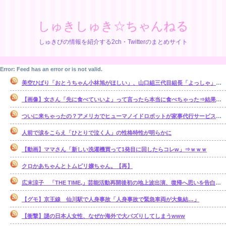
しゅきしゅき☆ちゃんねる
しゅきぴの情報を紹介する2ch・Twitterのまとめサイト
Error: Feed has an error or is not valid.
美空ひばり「おとうちゃん小林旭がほしい」、山口組三代目組長「よっしゃ」、昭和ヤバすぎ⇒！！！
【画像】女さん「先に食べていいよ」って言ったら本当に食べちゃった⇒結果ｗｗ
ついに来ちゃったの？アメリカでヒューマノイドロボットが家事代行サービスを開始
人前で涙をこらえ「ひとりで泣く人」の性格特性が明らかに
【動画】ママさん「新しい洗濯機買って1発目に回したらコレw」⇒ｗｗｗ
クロかあちゃんとトムピリ嬢ちゃん。【再】
広末涼子 「THE TIME,」芸能活動再開後初の地上波出演、復帰へ思いを告白「自分の弱い部分だったり…」
【グモ】京王線 仙川駅で人身事故「人身事故で緊急車両が大集結…」
【衝撃】謎の日本人女性、なぜか海外で大バズりしてしまうwww