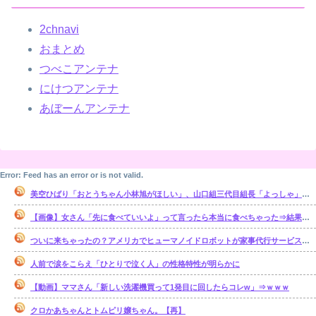
2chnavi
おまとめ
つべこアンテナ
にけつアンテナ
あぼーんアンテナ
Error: Feed has an error or is not valid.
美空ひばり「おとうちゃん小林旭がほしい」、山口組三代目組長「よっしゃ」、昭和ヤバすぎ⇒！！！
【画像】女さん「先に食べていいよ」って言ったら本当に食べちゃった⇒結果ｗｗ
ついに来ちゃったの？アメリカでヒューマノイドロボットが家事代行サービスを開始
人前で涙をこらえ「ひとりで泣く人」の性格特性が明らかに
【動画】ママさん「新しい洗濯機買って1発目に回したらコレw」⇒ｗｗｗ
クロかあちゃんとトムピリ嬢ちゃん。【再】