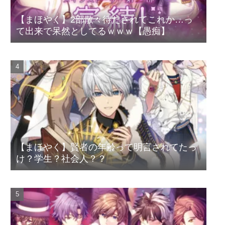
【まほやく】2部散々待たされてこれか…っ
て出来で呆然としてるｗｗｗ【愚痴】
【まほやく】賢者の年齢って明言されてたっ
け？学生？社会人？？