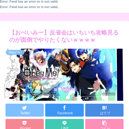
Error: Feed has an error or is not valid.
Error: Feed has an error or is not valid.
【おべいみー】反省会はいちいち攻略見る
のが面倒でやりたくないｗｗｗｗ
Obey Me!
Twitter
Facebook
はてブ
Pocket
LINE
コピー