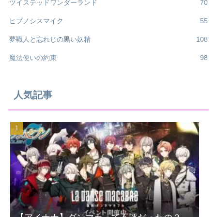
ツイステッドワンダーランド
70
ヒプノシスマイク
55
夢職人と忘れじの黒い妖精
108
魔法使いの約束
98
人気記事