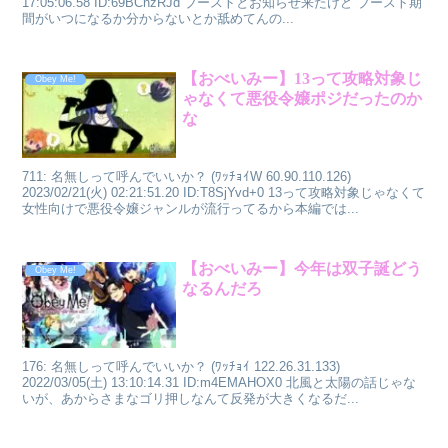
17:05:06.58 ID:69BCnzRJd ブーストとお知らせ来たけど ブースト期
間がいつになるか分からないとか舐めてんの...
【おべいみー】13って攻略対象じ
Obey Me!
ゃなくて悪役令嬢ポジだったのか
な
711: 名無しって呼んでいいか？ (ﾜｯﾁｮｲW 60.90.110.126)
2023/02/21(火) 02:21:51.20 ID:T8SjYvd+0 13って攻略対象じゃなくて
女性向けで悪役令嬢ジャンルが流行ってるから本編では...
【おべいみー】今年は双子誕どう
Obey Me!
なるんだろ
176: 名無しって呼んでいいか？ (ﾜｯﾁｮｲ 122.26.31.133)
2022/03/05(土) 13:10:14.31 ID:m4EMAHOX0 北風と太陽の話じゃな
いが、あからさまなゴリ押しなんて反発が大きくなるだ...