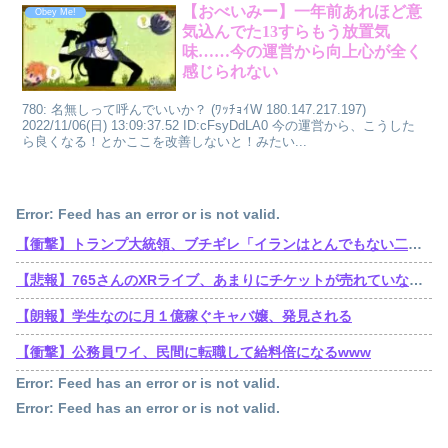
【おべいみー】一年前あれほど意
Obey Me!
気込んでた13すらもう放置気
味……今の運営から向上心が全く
感じられない
780: 名無しって呼んでいいか？ (ﾜｯﾁｮｲW 180.147.217.197)
2022/11/06(日) 13:09:37.52 ID:cFsyDdLA0 今の運営から、こうした
ら良くなる！とかここを改善しないと！みたい...
Error: Feed has an error or is not valid.
【衝撃】トランプ大統領、ブチギレ「イランはとんでもない二枚舌だ！！」←これｗｗｗｗｗ
【悲報】765さんのXRライブ、あまりにチケットが売れていないからか、事前に内容を見せてしまう大盤振る舞い
【朗報】学生なのに月１億稼ぐキャバ嬢、発見される
【衝撃】公務員ワイ、民間に転職して給料倍になるwww
Error: Feed has an error or is not valid.
Error: Feed has an error or is not valid.