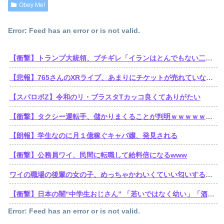
Obey Me!
Error: Feed has an error or is not valid.
【衝撃】トランプ大統領、ブチギレ「イランはとんでもない二枚舌だ！！」←これｗｗｗｗｗ
【悲報】765さんのXRライブ、あまりにチケットが売れていないからか、事前に内容を見せてしまう大盤振る舞い
【スパロボZ】令和のリ・ブラスタTカッコ良くてありがたい
【衝撃】タクシー運転手、儲かりまくることが判明ｗｗｗｗｗｗｗｗｗｗｗｗｗｗｗｗｗｗｗｗｗｗｗｗｗ
【朗報】学生なのに月１億稼ぐキャバ嬢、発見される
【衝撃】公務員ワイ、民間に転職して給料倍になるwww
ワイの職場の後輩の女の子、めっちゃかわいくていい匂いするけどゴミ無能
【衝撃】日本の闇“中学生おじさん” 「若いではなく幼い」「酒よりコーラ」「夜遊びよりゲーム」
Error: Feed has an error or is not valid.