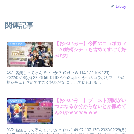
taboy
関連記事
【おべいみー】今回のコラボカフ
Obey Me!
ェの絵柄シチュも含めてすごく好
みだな
487: 名無しって呼んでいいか？ (ﾜｯﾁｮｲW 114.177.106.129)
2022/07/06(水) 22:26:56.13 ID:A2mXUpln0 今回のコラボカフェの絵
柄シチュも含めてすごく好みだな コラボで使われる...
【おべいみー】ブースト期間がい
Obey Me!
つになるか分からないとか舐めて
んのかｗｗｗｗｗｗ
965: 名無しって呼んでいいか？ (ｽｯﾌﾟ 49.97.107.175) 2022/02/28(月)