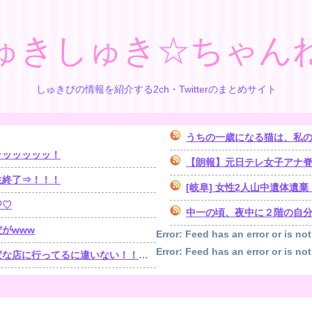
ゅきしゅき☆ちゃん
しゅきぴの情報を紹介する2ch・Twitterのまとめサイト
うちの一歳になる猫は、私の
ッッッッッッ！
【朗報】元日テレ女子アナ脊山
生終了⇒！！！
[岐阜] 女性2人山中遺体
♡♡
中一の頃、夜中に２階の自分の
がwww
Error: Feed has an error or is not
Error: Feed has an error or is not
！！！」探偵「調べたところ･･･」⇒結果ｗｗ