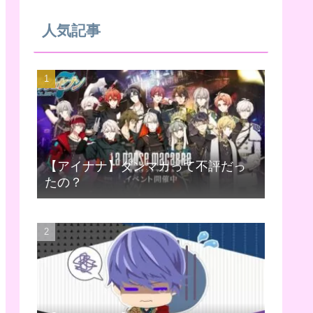
人気記事
【アイナナ】ダンマカって不評だっ
たの？