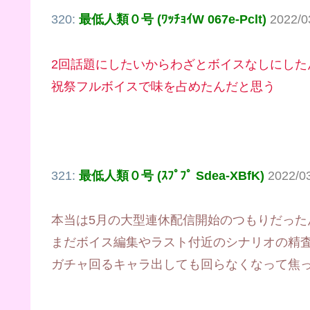
320:
最低人類０号 (ﾜｯﾁｮｲW 067e-Pclt)
2022/0
2回話題にしたいからわざとボイスなしにした
祝祭フルボイスで味を占めたんだと思う
321:
最低人類０号 (ｽﾌﾟﾌﾟ Sdea-XBfK)
2022/0
本当は5月の大型連休配信開始のつもりだった
まだボイス編集やラスト付近のシナリオの精
ガチャ回るキャラ出しても回らなくなって焦