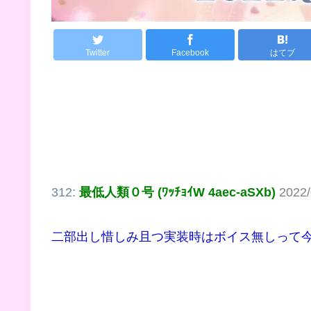
Twitter
Facebook
はてブ
312:
最低人類０号 (ﾜｯﾁｮｲW 4aec-aSXb)
2022/
二部出し惜しみ且つ実装時はボイス無しって