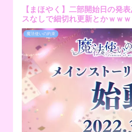
【まほやく】二部開始日の発表
スなしで細切れ更新とかｗｗｗ
魔法使いの約束