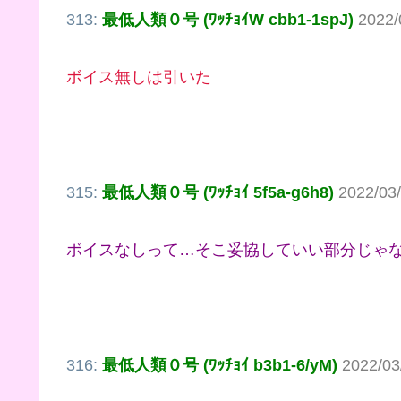
313:
最低人類０号 (ﾜｯﾁｮｲW cbb1-1spJ)
2022/
ボイス無しは引いた
315:
最低人類０号 (ﾜｯﾁｮｲ 5f5a-g6h8)
2022/03
ボイスなしって…そこ妥協していい部分じゃ
316:
最低人類０号 (ﾜｯﾁｮｲ b3b1-6/yM)
2022/03