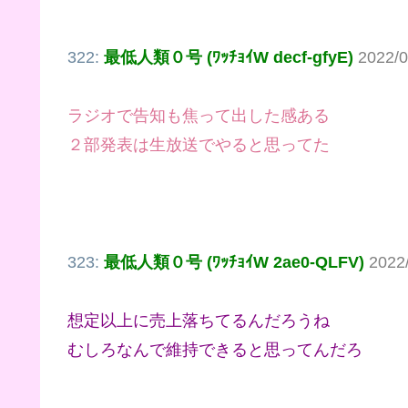
322:
最低人類０号 (ﾜｯﾁｮｲW decf-gfyE)
2022/0
ラジオで告知も焦って出した感ある
２部発表は生放送でやると思ってた
323:
最低人類０号 (ﾜｯﾁｮｲW 2ae0-QLFV)
2022
想定以上に売上落ちてるんだろうね
むしろなんで維持できると思ってんだろ