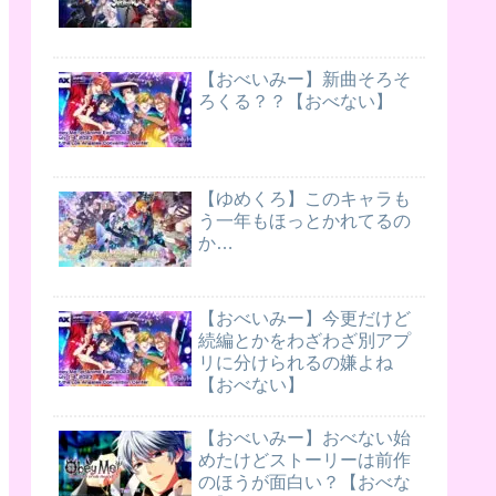
【おべいみー】新曲そろそ
ろくる？？【おべない】
【ゆめくろ】このキャラも
う一年もほっとかれてるの
か…
【おべいみー】今更だけど
続編とかをわざわざ別アプ
リに分けられるの嫌よね
【おべない】
【おべいみー】おべない始
めたけどストーリーは前作
のほうが面白い？【おべな