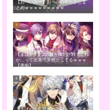
【おべいみー】おべみのやらかしま
とめｗｗｗｗｗｗｗｗｗ
【まほやく】2部散々待たされてこれ
か…って出来で呆然としてるｗｗｗ
【愚痴】
【まほやく】賢者の年齢って明言さ