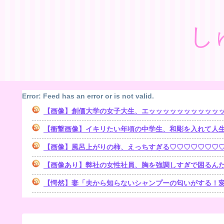
し
Error: Feed has an error or is not valid.
【画像】創価大学の女子大生、エッッッッッッッッッッ
【衝撃画像】イキリたい年頃の中学生、和彫を入れて人
【画像】風呂上がりの柿、えっちすぎる♡♡♡♡♡♡♡
【画像あり】弊社の女性社員、胸を強調しすぎで困るんだ
【愕然】妻「夫から知らないシャンプーの匂いがする！変な店に行ってるに違いない