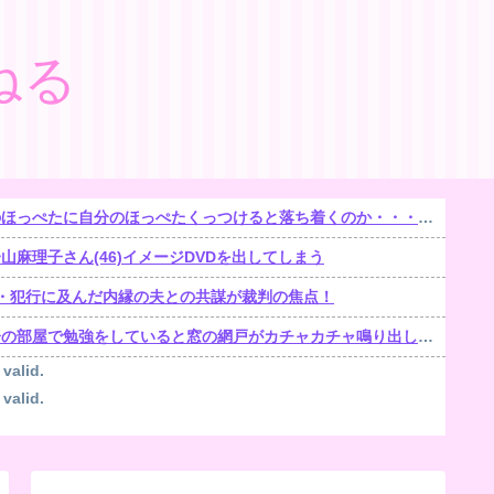
ねる
ほっぺたに自分のほっぺたくっつけると落ち着くのか・・・【再】
麻理子さん(46)イメージDVDを出してしまう
遺棄・犯行に及んだ内縁の夫との共謀が裁判の焦点！
部屋で勉強をしていると窓の網戸がカチャカチャ鳴り出した。【再】
 valid.
 valid.