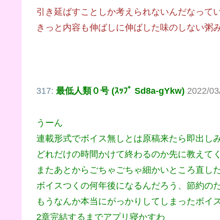
引き延ばすことしか考えられないんだなって
きっと内容も伸ばしに伸ばした味のしない粥
317:
最低人類０号 (ｽｯﾌﾟ Sd8a-gYkw)
2022/03
うーん
連載形式でボイス無しとは原稿来たら即出し
どれだけの時間かけて終わるのか先に教えて
またあとからごちゃごちゃ細かいところ直し
ボイスつくの何年後になるんだろう、節約の
もうなんか本当にがっかりしてしまったボイ
2章完結するまでアプリ寝かすわ