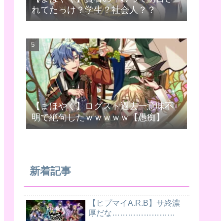
れてたっけ？学生？社会人？？
【まほやく】ログスト過去一意味不
明で絶句したｗｗｗｗｗ【愚痴】
新着記事
【ヒプマイA.R.B】サ終濃
厚だな……………………