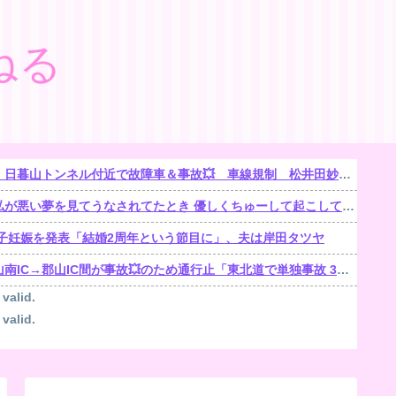
ねる
で故障車＆事故💥 車線規制 松井田妙義IC〜佐久平IC 渋滞距離 10.0km 通過時間 50 分
悪い夢を見てうなされてたとき 優しくちゅーして起こしてくれた。【再】
子妊娠を発表「結婚2周年という節目に」、夫は岸田タツヤ
郡山IC間が事故💥のため通行止「東北道で単独事故 3人がけが1人が心肺停止」
 valid.
 valid.