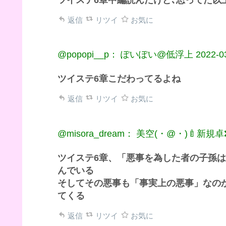
返信
リツイ
お気に
@popopi__p： ぽいぽい@低浮上
2022-0
ツイステ6章こだわってるよね
返信
リツイ
お気に
@misora_dream： 美空(・@・)🍼新規卓
ツイステ6章、「悪事を為した者の子孫
んでいる
そしてその悪事も「事実上の悪事」なの
てくる
返信
リツイ
お気に