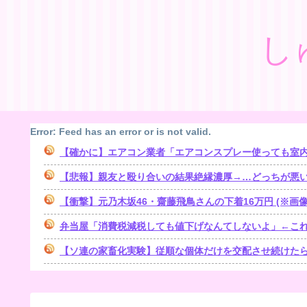
し
Error: Feed has an error or is not valid.
【確かに】エアコン業者「エアコンスプレー使っても室内に風を送
【悲報】親友と殴り合いの結果絶縁濃厚→…どっちが悪
【衝撃】元乃木坂46・齋藤飛鳥さんの下着16万円 (※画像
弁当屋「消費税減税しても値下げなんてしないよ」←こ
【ソ連の家畜化実験】従順な個体だけを交配させ続けた