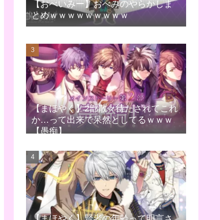
【おべいみー】おべみのやらかしま
とめｗｗｗｗｗｗｗｗｗ
【まほやく】2部散々待たされてこれ
か…って出来で呆然としてるｗｗｗ
【愚痴】
【まほやく】賢者の年齢って明言さ