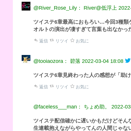
@River_Rose_Lily： River@低浮上
2022
ツイステ6章最高におもろい…今回3種
オルトの演出が凄すぎて言葉も出なかっ
返信
リツイ
お気に
@tooiaozora： 碧落
2022-03-04 18:08
ツイステ6章見終わった人の感想が「助
返信
リツイ
お気に
@faceless___man： ちょめ助。
2022-03
ツイステ配信確かに遅いかもだけどそん
生連載抱えながらやってんの人間じゃな