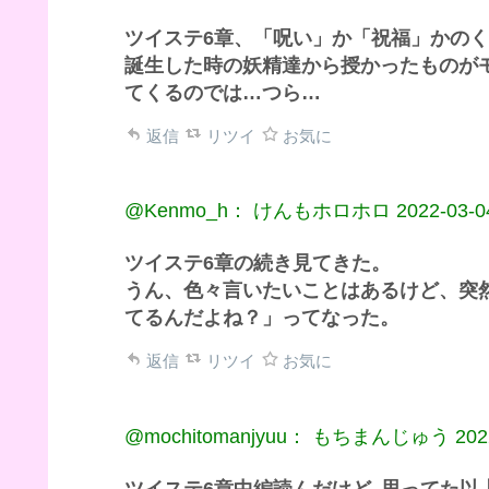
ツイステ6章、「呪い」か「祝福」かの
誕生した時の妖精達から授かったものが
てくるのでは…つら…
返信
リツイ
お気に
@Kenmo_h： けんもホロホロ
2022-03-0
ツイステ6章の続き見てきた。
うん、色々言いたいことはあるけど、突
てるんだよね？」ってなった。
返信
リツイ
お気に
@mochitomanjyuu： もちまんじゅう
202
ツイステ6章中編読んだけど､思ってた以