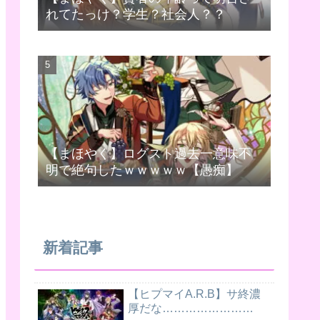
れてたっけ？学生？社会人？？
【まほやく】ログスト過去一意味不
明で絶句したｗｗｗｗｗ【愚痴】
新着記事
【ヒプマイA.R.B】サ終濃
厚だな……………………