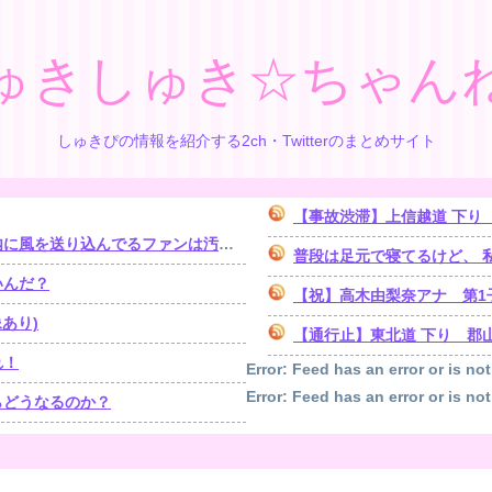
ゅきしゅき☆ちゃん
しゅきぴの情報を紹介する2ch・Twitterのまとめサイト
【事故渋滞】上信越道 下り 日暮山トンネル付近
り込んでるファンは汚いままですよ」
普段は足元で寝てるけど、 私が
いんだ？
【祝】高木由梨奈アナ 第1
あり)
【通行止】東北道 下り 郡山南IC→
れ！
Error: Feed has an error or is not
Error: Feed has an error or is not
らどうなるのか？