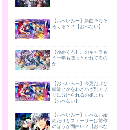
【おべいみー】新曲そろそ
ろくる？？【おべない】
【ゆめくろ】このキャラも
う一年もほっとかれてるの
か…
【おべいみー】今更だけど
続編とかをわざわざ別アプ
リに分けられるの嫌よね
【おべない】
【おべいみー】おべない始
めたけどストーリーは前作
のほうが面白い？【おべな