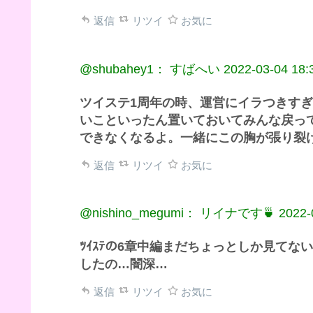
返信
リツイ
お気に
@shubahey1： すばへい
2022-03-04 18:
ツイステ1周年の時、運営にイラつきす
いこといったん置いておいてみんな戻っ
できなくなるよ。一緒にこの胸が張り裂
返信
リツイ
お気に
@nishino_megumi： リイナです🍵
2022-
ﾂｲｽﾃの6章中編まだちょっとしか見てな
したの…闇深…
返信
リツイ
お気に