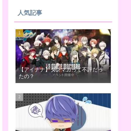
人気記事
【アイナナ】ダンマカって不評だっ
たの？