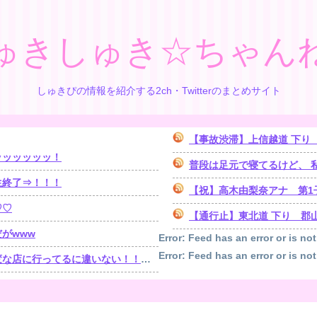
ゅきしゅき☆ちゃん
しゅきぴの情報を紹介する2ch・Twitterのまとめサイト
【事故渋滞】上信越道 下り 日暮山トンネル付近
ッッッッッッ！
普段は足元で寝てるけど、 私が
生終了⇒！！！
【祝】高木由梨奈アナ 第1
♡♡
【通行止】東北道 下り 郡山南IC→
がwww
Error: Feed has an error or is not
Error: Feed has an error or is not
！！！」探偵「調べたところ･･･」⇒結果ｗｗ