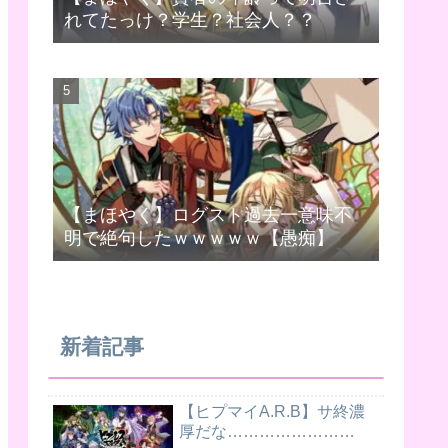
れてたっけ？学生？社会人？？
【まほやく】ログスト過去一意味不
明で絶句したｗｗｗｗｗ【愚痴】
新着記事
【ヒプマイA.R.B】サ終濃
厚だな……………………