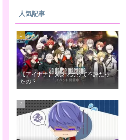
人気記事
【アイナナ】ダンマカって不評だっ
たの？