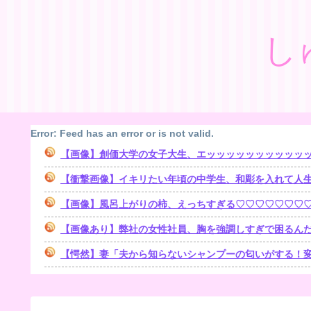
し
Error: Feed has an error or is not valid.
【画像】創価大学の女子大生、エッッッッッッッッッッ
【衝撃画像】イキリたい年頃の中学生、和彫を入れて人
【画像】風呂上がりの柿、えっちすぎる♡♡♡♡♡♡♡
【画像あり】弊社の女性社員、胸を強調しすぎで困るんだ
【愕然】妻「夫から知らないシャンプーの匂いがする！変な店に行ってるに違いない