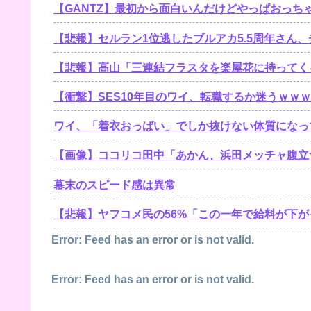
【GANTZ】最初から面白いんだけどやっぱおっち
【衝撃】SES10年目のワイ、転職するか迷うｗｗ
ワイ、「着衣おっばい」でしか抜けない体質になっ
【画像】ココリコ田中「あかん、浜田メッチャ腹立つ奴
幕末のスピード感は異常
【悲報】ヤフコメ民の56%「この一年で給料が下が
Error: Feed has an error or is not valid.
Error: Feed has an error or is not valid.