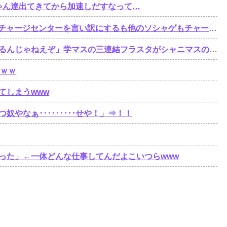
ゃん達出てきてから加速しだすなって…
【悲報】セルラン1位逃したブルアカ5.5周年さん、チャージセンターを言い訳にするも他のソシャゲもチャージセンター在りきでセルラン1位取ってることを指摘される
【悲報】高山「三連結フラスタを楽屋花に持ってくるんじゃねえぞ」学マスの三連結フラスタがシャニマスの注意書きで名指しされてしまう
ｗｗｗ
てしまうwww
やなぁ･････････せや！」⇒！！
った」←一体どんな仕事してんだよこいつらwww