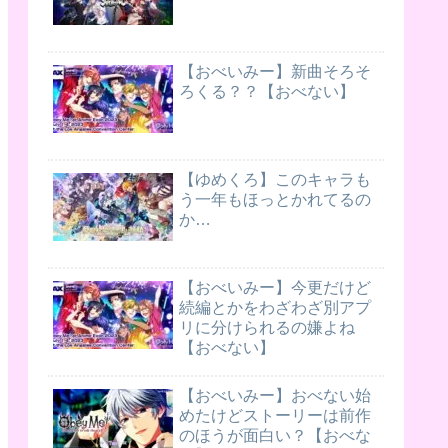
【おべいみー】新曲そろそ
ろくる？？【おべない】
【ゆめくろ】このキャラも
う一年もほっとかれてるの
か…
【おべいみー】今更だけど
続編とかをわざわざ別アプ
リに分けられるの嫌よね
【おべない】
【おべいみー】おべない始
めたけどストーリーは前作
のほうが面白い？【おべな