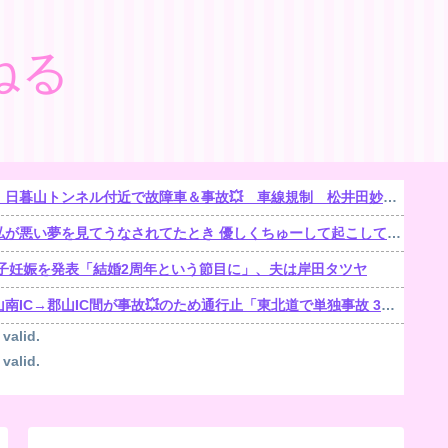
ねる
で故障車＆事故💥 車線規制 松井田妙義IC〜佐久平IC 渋滞距離 10.0km 通過時間 50 分
悪い夢を見てうなされてたとき 優しくちゅーして起こしてくれた。【再】
子妊娠を発表「結婚2周年という節目に」、夫は岸田タツヤ
郡山IC間が事故💥のため通行止「東北道で単独事故 3人がけが1人が心肺停止」
 valid.
 valid.