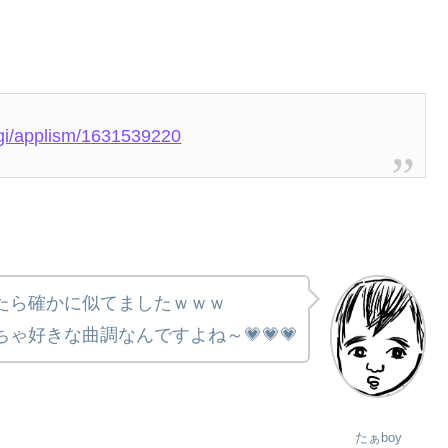
.cgi/applism/1631539220
たら確かに似てましたｗｗｗ
ちゃ好きな曲調なんですよね～💗💗💗
たぁboy