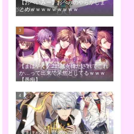
【おべいみー】おべみのやらかしま
とめｗｗｗｗｗｗｗｗｗ
【まほやく】2部散々待たされてこれ
か…って出来で呆然としてるｗｗｗ
【愚痴】
【まほやく】賢者の年齢って明言さ