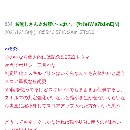
834:
名無しさん＠お腹いっぱい。 (ﾜｯﾁｮｲW a7b1-nEjN)
2021/12/15(水) 18:55:43.57 ID:2AmLZTxD0
>>833
その中なら個人的には記念日2021トウマ
次点でポリシー三月かな
判定強化にスキルプリンはいくらなんでも勿体無いと思う
スコア重視なら尚更
5th陸を使ってるけどスキレベ1でもまぁまぁ仕事するし、
スキルマの判定強化がいないと縮小を生かせないくらいな
ら素直に縮小外してスコアアップ入れた方がいいと思う
どうしても今すぐじゃなければ縮小URに使うのが1番い