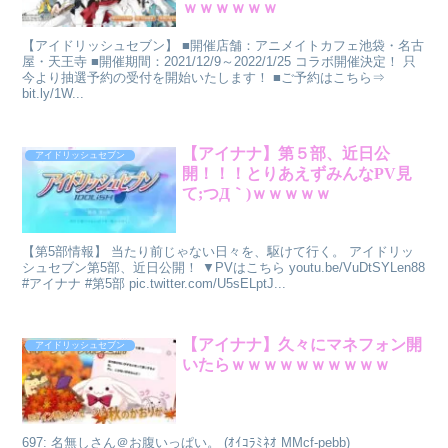
ｗｗｗｗｗｗ
【アイドリッシュセブン】 ■開催店舗：アニメイトカフェ池袋・名古
屋・天王寺 ■開催期間：2021/12/9～2022/1/25 コラボ開催決定！ 只
今より抽選予約の受付を開始いたします！ ■ご予約はこちら⇒
bit.ly/1W...
【アイナナ】第５部、近日公
アイドリッシュセブン
開！！！とりあえずみんなPV見
て;つД｀)ｗｗｗｗｗ
【第5部情報】 当たり前じゃない日々を、駆けて行く。 アイドリッ
シュセブン第5部、近日公開！ ▼PVはこちら youtu.be/VuDtSYLen88
#アイナナ #第5部 pic.twitter.com/U5sELptJ...
【アイナナ】久々にマネフォン開
アイドリッシュセブン
いたらｗｗｗｗｗｗｗｗｗｗ
697: 名無しさん＠お腹いっぱい。 (ｵｲｺﾗﾐﾈｵ MMcf-pebb)