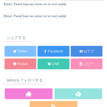
Error: Feed has an error or is not valid.
Error: Feed has an error or is not valid.
シェアする
Twitter
Facebook
はてブ
Pocket
LINE
コピー
taboyをフォローする