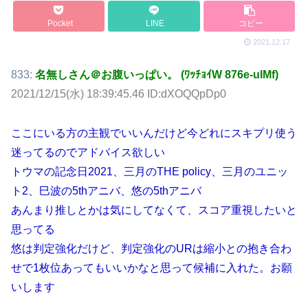
Pocket
LINE
コピー
2021.12.17
833:
名無しさん＠お腹いっぱい。 (ﾜｯﾁｮｲW 876e-uIMf)
2021/12/15(水) 18:39:45.46 ID:dXOQQpDp0
ここにいる方の主観でいいんだけど今どれにスキプリ使う
迷ってるのでアドバイス欲しい
トウマの記念日2021、三月のTHE policy、三月のユニッ
ト2、巳波の5thアニバ、悠の5thアニバ
あんまり推しとかは気にしてなくて、スコア重視したいと
思ってる
悠は判定強化だけど、判定強化のURは縮小との抱き合わ
せで1枚位あってもいいかなと思って候補に入れた。お願
いします