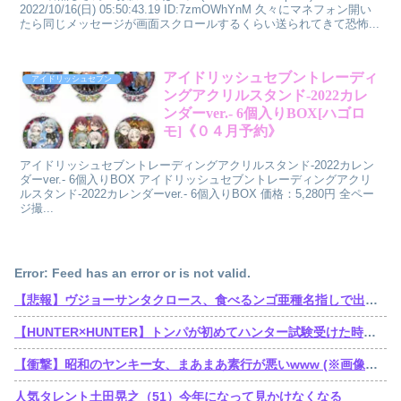
2022/10/16(日) 05:50:43.19 ID:7zmOWhYnM 久々にマネフォン開い
たら同じメッセージが画面スクロールするくらい送られてきて恐怖...
アイドリッシュセブントレーディ
アイドリッシュセブン
ングアクリルスタンド-2022カレ
ンダーver.- 6個入りBOX[ハゴロ
モ]《０４月予約》
アイドリッシュセブントレーディングアクリルスタンド-2022カレン
ダーver.- 6個入りBOX アイドリッシュセブントレーディングアクリ
ルスタンド-2022カレンダーver.- 6個入りBOX 価格：5,280円 全ペー
ジ撮...
Error: Feed has an error or is not valid.
【悲報】ヴジョーサンタクロース、食べるンゴ亜種名指しで出禁されてた
【HUNTER×HUNTER】トンパが初めてハンター試験受けた時ってゴンより若かったんだね
【衝撃】昭和のヤンキー女、まあまあ素行が悪いwww (※画像あり)
人気タレント土田晃之（51）今年になって見かけなくなる