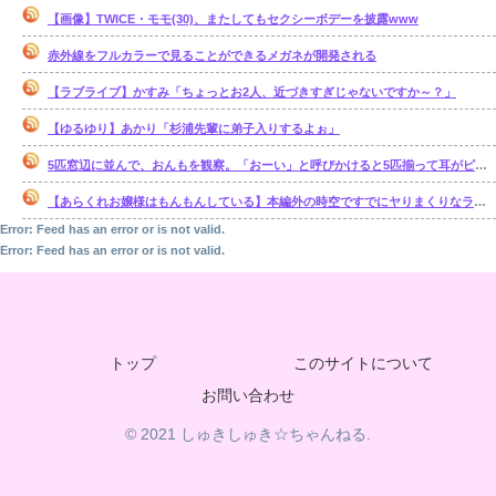
【画像】TWICE・モモ(30)、またしてもセクシーボデーを披露www
赤外線をフルカラーで見ることができるメガネが開発される
【ラブライブ】かすみ「ちょっとお2人、近づきすぎじゃないですか～？」
【ゆるゆり】あかり「杉浦先輩に弟子入りするよぉ」
5匹窓辺に並んで、おんもを観察。「おーい」と呼びかけると5匹揃って耳がピッとコッチを向く。だが、ある単語を言うと・・・【再】
【あらくれお嬢様はもんもんしている】本編外の時空ですでにヤりまくりなラブコメっていいよね
Error: Feed has an error or is not valid.
Error: Feed has an error or is not valid.
トップ
このサイトについて
お問い合わせ
© 2021 しゅきしゅき☆ちゃんねる.