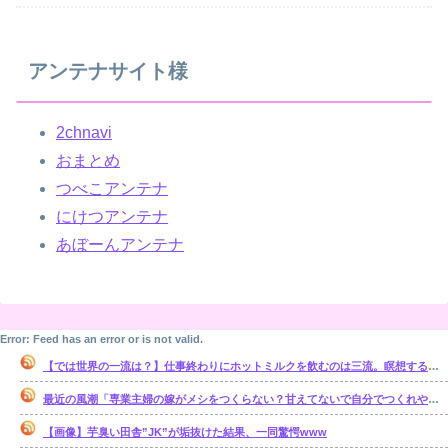
アンテナサイト様
2chnavi
おまとめ
つべこアンテナ
にけつアンテナ
あぼーんアンテナ
Error: Feed has an error or is not valid.
【では世界の一流は？】仕事終わりにホットミルクを飲むのは三流。瞑想するのは二流
最近の風潮「専業主婦の嫁がメシをつくらない？甘えてないで自分でつくれやｗ」←これ正論なの？
【画像】芋臭い田舎”JK”が垢抜けた結果、一同驚愕www