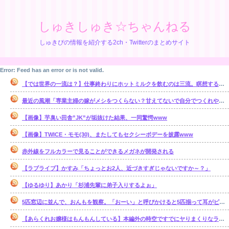
しゅきしゅき☆ちゃんねる
しゅきぴの情報を紹介する2ch・Twitterのまとめサイト
Error: Feed has an error or is not valid.
【では世界の一流は？】仕事終わりにホットミルクを飲むのは三流。瞑想するのは二流
最近の風潮「専業主婦の嫁がメシをつくらない？甘えてないで自分でつくれやｗ」←これ正論なの？
【画像】芋臭い田舎”JK”が垢抜けた結果、一同驚愕www
【画像】TWICE・モモ(30)、またしてもセクシーボデーを披露www
赤外線をフルカラーで見ることができるメガネが開発される
【ラブライブ】かすみ「ちょっとお2人、近づきすぎじゃないですか～？」
【ゆるゆり】あかり「杉浦先輩に弟子入りするよぉ」
5匹窓辺に並んで、おんもを観察。「おーい」と呼びかけると5匹揃って耳がピッとコッチを向く。だが、ある単語を言うと・・・【再】
【あらくれお嬢様はもんもんしている】本編外の時空ですでにヤりまくりなラブコメっていいよね