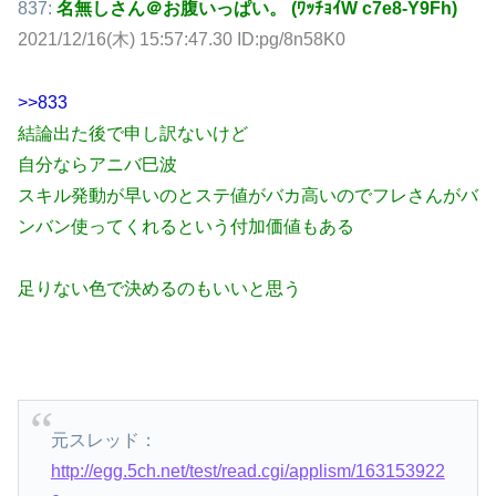
837:
名無しさん＠お腹いっぱい。 (ﾜｯﾁｮｲW c7e8-Y9Fh)
2021/12/16(木) 15:57:47.30 ID:pg/8n58K0
>>833
結論出た後で申し訳ないけど
自分ならアニバ巳波
スキル発動が早いのとステ値がバカ高いのでフレさんがバ
ンバン使ってくれるという付加価値もある
足りない色で決めるのもいいと思う
元スレッド：
http://egg.5ch.net/test/read.cgi/applism/163153922