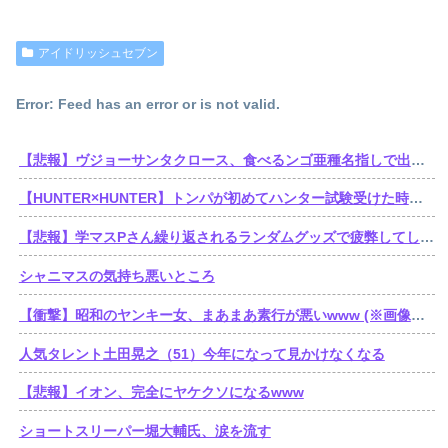
アイドリッシュセブン
Error: Feed has an error or is not valid.
【悲報】ヴジョーサンタクロース、食べるンゴ亜種名指しで出禁されてた
【HUNTER×HUNTER】トンパが初めてハンター試験受けた時ってゴンより若かったんだね
【悲報】学マスPさん繰り返されるランダムグッズで疲弊してしまう
シャニマスの気持ち悪いところ
【衝撃】昭和のヤンキー女、まあまあ素行が悪いwww (※画像あり)
人気タレント土田晃之（51）今年になって見かけなくなる
【悲報】イオン、完全にヤケクソになるwww
ショートスリーパー堀大輔氏、涙を流す