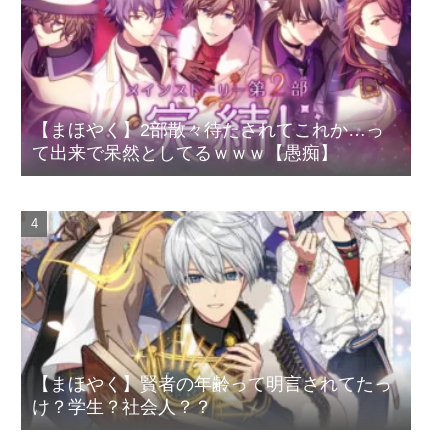
【まほやく】2部散々待たされてこれか…っ
て出来で呆然としてるｗｗｗ【愚痴】
【まほやく】賢者の年齢って明言されてたっ
け？学生？社会人？？