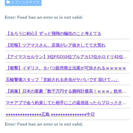
ヒプノシスマイク
Error: Feed has an error or is not valid.
【るろうに剣心】ずっと飛翔の蝙也のこと考えてる
【悲報】ツアマスさん、店員がレア抜きしてて大荒れ
【アイマスセルラン】3位FGO10位ブルアカ17位ホロドリ42位スタレ103位学マス240位シャニソン449位シャニマス489位デレステ490位ミリシタ
【衝撃】イギリス、タバコ販売禁止法案が可決されるｗｗｗｗｗ
五輪警備スタッフ「支給される弁当がヤバいです 助けて…」
【画像】日本の富豪「数千万円する腕時計最高！ｗｗｗ」欧米の大富豪「…」
マチアプで会う約束してた相手にこの返信送ったらブロックされたんやが
●●●●●●●●●●●●●●●広島 ●●●●●●●●●●●●●●●中日
Error: Feed has an error or is not valid.