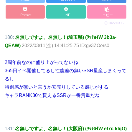
Pocket
LINE
コピー
2022.03.12
180:
名無しですよ、名無し！(埼玉県) (ﾜｯﾁｮｲW 3b3a-
QEAW)
2022/03/11(金) 14:41:25.75 ID:gv3ZOers0
2周年前なのに盛り上がってないね
365日イベ開催してるし性能差の無いSSR量産しまくって
るし
特別感が無いと言うか安売りしている感じがする
キャラRANK30で貰えるSSRが一番貴重だね
181:
名無しですよ、名無し！(大阪府) (ﾜｯﾁｮｲW ef7c-kIqO)