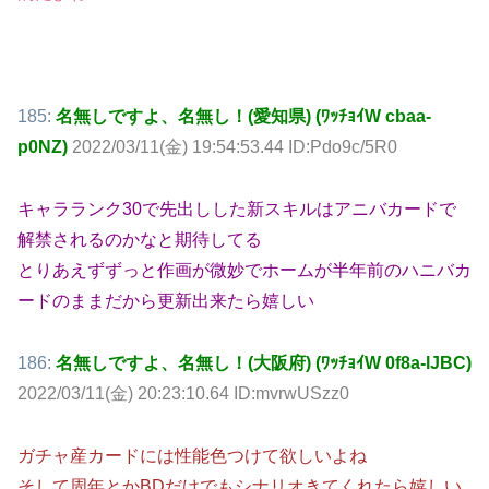
185:
名無しですよ、名無し！(愛知県) (ﾜｯﾁｮｲW cbaa-
p0NZ)
2022/03/11(金) 19:54:53.44 ID:Pdo9c/5R0
キャラランク30で先出しした新スキルはアニバカードで
解禁されるのかなと期待してる
とりあえずずっと作画が微妙でホームが半年前のハニバカ
ードのままだから更新出来たら嬉しい
186:
名無しですよ、名無し！(大阪府) (ﾜｯﾁｮｲW 0f8a-lJBC)
2022/03/11(金) 20:23:10.64 ID:mvrwUSzz0
ガチャ産カードには性能色つけて欲しいよね
そして周年とかBDだけでもシナリオきてくれたら嬉しい