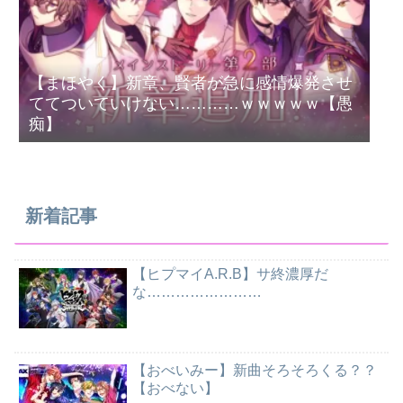
【まほやく】新章、賢者が急に感情爆発させ
ててついていけない…………ｗｗｗｗｗ【愚
痴】
新着記事
【ヒプマイA.R.B】サ終濃厚だ
な……………………
【おべいみー】新曲そろそろくる？？
【おべない】