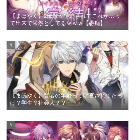
【まほやく】2部散々待たされてこれか…っ
て出来で呆然としてるｗｗｗ【愚痴】
【まほやく】賢者の年齢って明言されてたっ
け？学生？社会人？？