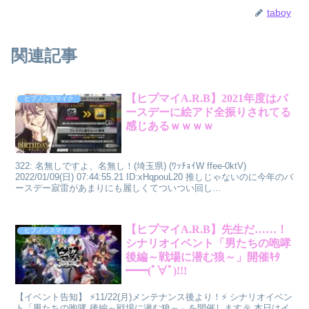
taboy
関連記事
【ヒプマイA.R.B】2021年度はバ
ヒプノシスマイク
ースデーに絵アド全振りされてる
感じあるｗｗｗｗ
322: 名無しですよ、名無し！(埼玉県) (ﾜｯﾁｮｲW ffee-0ktV)
2022/01/09(日) 07:44:55.21 ID:xHqpouL20 推しじゃないのに今年のバ
ースデー寂雷があまりにも麗しくてついつい回し...
【ヒプマイA.R.B】先生だ……！
ヒプノシスマイク
シナリオイベント「男たちの咆哮
後編～戦場に潜む狼～」開催ｷﾀ
━━(ﾟ∀ﾟ)!!!
【イベント告知】 ⚡11/22(月)メンテナンス後より！⚡ シナリオイベン
ト「男たちの咆哮 後編～戦場に潜む狼～」を開催します🎉 本日はイ