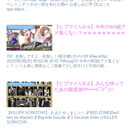
ベントシナリオの一部を先行公開👀 お楽しみに👋 DLはこち
app.adjust....
【ヒプマイA.R.B】今年のBD絵ア
ヒプノシスマイク
ド低くない？ｗｗｗｗｗｗｗｗｗ
787: 名無しですよ、名無し！(東京都) (ﾜｯﾁｮｲW 93ee-kt8p)
2022/05/30(月) 00:52:48.19 ID:7NlhxpgY0 今年のBD絵アド低くな
い？ いつも推し関係なくご祝儀で少し回すけど今回の銃...
【ヒプマイA.R.B】みんな待って
ヒプノシスマイク
たあの曲追加ｷﾀ━━(ﾟ∀ﾟ)!!!
【KILLER SCRATCH!!】 おまたせしました✨ 🎵RED ZONE(Don't
test da Master) 🎵Bayside-Suicide 🎵3 Seconds Killer がKILLER
SCRATCH!!...