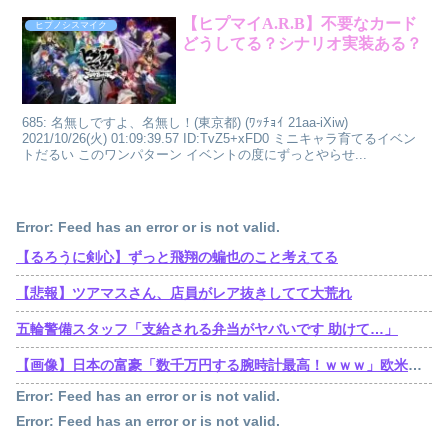
【ヒプマイA.R.B】不要なカード
ヒプノシスマイク
どうしてる？シナリオ実装ある？
685: 名無しですよ、名無し！(東京都) (ﾜｯﾁｮｲ 21aa-iXiw)
2021/10/26(火) 01:09:39.57 ID:TvZ5+xFD0 ミニキャラ育てるイベン
トだるい このワンパターン イベントの度にずっとやらせ...
Error: Feed has an error or is not valid.
【るろうに剣心】ずっと飛翔の蝙也のこと考えてる
【悲報】ツアマスさん、店員がレア抜きしてて大荒れ
五輪警備スタッフ「支給される弁当がヤバいです 助けて…」
【画像】日本の富豪「数千万円する腕時計最高！ｗｗｗ」欧米の大富豪「…」
Error: Feed has an error or is not valid.
Error: Feed has an error or is not valid.