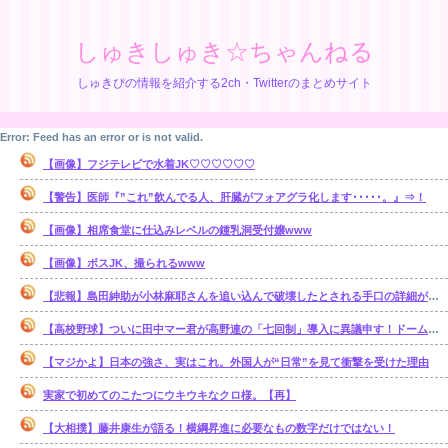
しゅきしゅき☆ちゃんねる
しゅきぴの情報を紹介する2ch・Twitterのまとめサイト
Error: Feed has an error or is not valid.
【画像】フジテレビで水着JK♡♡♡♡♡♡
【警告】医師『”これ”飲んでる人、肝臓がフォアグラ化します･････。』⇒！
【画像】相席食堂に仕込みレベルの鍾乳洞受付嬢www
【画像】ボスJK、撮られるwww
【悲報】島田紳助が小林麻耶さんを追い込んで破壊したとされる手口の詳細が明らかに･･････！！
【高校野球】ついに田中マー君が高野連の「七回制」導入に異議申す！ドーム球場でやれ
【マジかよ】日本の強さ、実はこれ。外国人が“日常”を見て衝撃を受けた理由
実家で初めてのこたつにウキウキなクロ様。【再】
【大相撲】藤井康生が語る！横綱昇進に必要なもの数字だけではない！