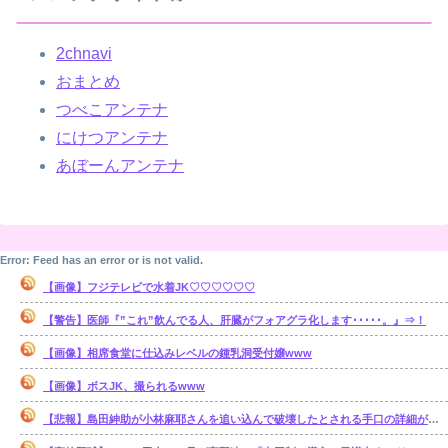
2chnavi
おまとめ
つべこアンテナ
にけつアンテナ
あぼーんアンテナ
Error: Feed has an error or is not valid.
【画像】フジテレビで水着JK♡♡♡♡♡♡
【警告】医師『”これ”飲んでる人、肝臓がフォアグラ化します･････。』⇒！
【画像】相席食堂に仕込みレベルの鍾乳洞受付嬢www
【画像】ボスJK、撮られるwww
【悲報】島田紳助が小林麻耶さんを追い込んで破壊したとされる手口の詳細が明らかに･･････！！