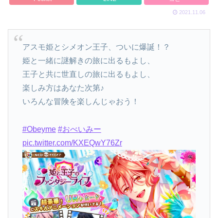
2021.11.06
アスモ姫とシメオン王子、ついに爆誕！？
姫と一緒に謎解きの旅に出るもよし、
王子と共に世直しの旅に出るもよし、
楽しみ方はあなた次第♪
いろんな冒険を楽しんじゃおう！
#Obeyme
#おべいみー
pic.twitter.com/KXEQwY76Zr