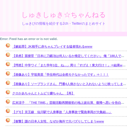
しゅきしゅき☆ちゃんねる
しゅきぴの情報を紹介する2ch・Twitterのまとめサイト
Error: Feed has an error or is not valid.
【嫉妬罪】JK相手に赤ちゃんプレイする猛者現れるwww
【呆然】面接官「日本に刀鍛冶は何人いるか推定してください」 俺「188人です」 面接官「どういう風に考えましたか？」俺「知ってました」⇒結果www
【愕然】中学ワイ「また学年1位、ね…」周り「すげえ！東大行け！」⇒結果www
【画像あり】宇垣美里「学生時代は全然モテなかったです」⇒！！！
【画像あり】ソープランドさん、門番4人倒さないと入れないように映ってしまうwww
クロかあちゃんとトムピリ嬢ちゃん。【再】
広末涼子 「THE TIME,」芸能活動再開後初の地上波出演、復帰へ思いを告白「自分の弱い部分だったり…」
【グモ】京王線 仙川駅で人身事故「人身事故で緊急車両が大集結…」
【衝撃】謎の日本人女性、なぜか海外で大バズりしてしまうwww