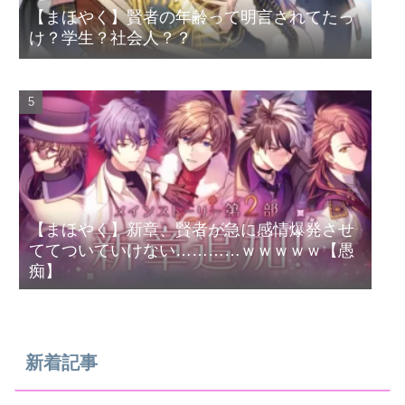
【まほやく】賢者の年齢って明言されてたっ
け？学生？社会人？？
【まほやく】新章、賢者が急に感情爆発させ
ててついていけない…………ｗｗｗｗｗ【愚
痴】
新着記事