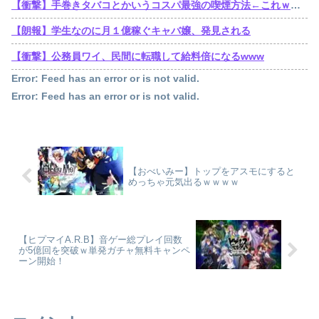
【衝撃】手巻きタバコとかいうコスパ最強の喫煙方法←これｗｗｗｗｗ
【朗報】学生なのに月１億稼ぐキャバ嬢、発見される
【衝撃】公務員ワイ、民間に転職して給料倍になるwww
Error: Feed has an error or is not valid.
Error: Feed has an error or is not valid.
【おべいみー】トップをアスモにすると
めっちゃ元気出るｗｗｗｗ
【ヒプマイA.R.B】音ゲー総プレイ回数
が5億回を突破ｗ単発ガチャ無料キャンペ
ーン開始！