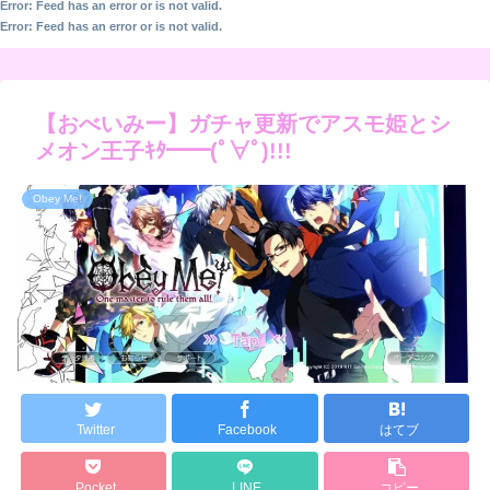
Error: Feed has an error or is not valid.
Error: Feed has an error or is not valid.
【おべいみー】ガチャ更新でアスモ姫とシ
メオン王子ｷﾀ━━(ﾟ∀ﾟ)!!!
Obey Me!
Twitter
Facebook
はてブ
Pocket
LINE
コピー