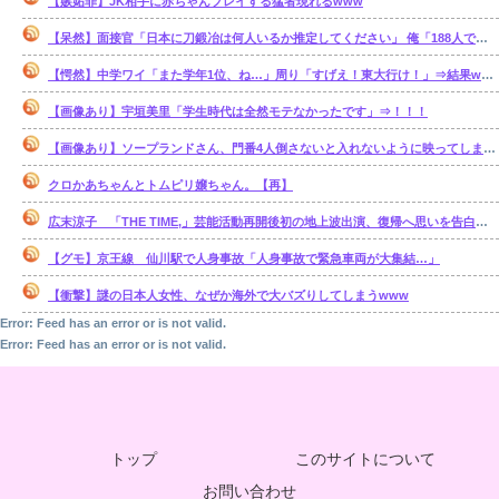
【嫉妬罪】JK相手に赤ちゃんプレイする猛者現れるwww
【呆然】面接官「日本に刀鍛冶は何人いるか推定してください」 俺「188人です」 面接官「どういう風に考えましたか？」俺「知ってました」⇒結果www
【愕然】中学ワイ「また学年1位、ね…」周り「すげえ！東大行け！」⇒結果www
【画像あり】宇垣美里「学生時代は全然モテなかったです」⇒！！！
【画像あり】ソープランドさん、門番4人倒さないと入れないように映ってしまうwww
クロかあちゃんとトムピリ嬢ちゃん。【再】
広末涼子 「THE TIME,」芸能活動再開後初の地上波出演、復帰へ思いを告白「自分の弱い部分だったり…」
【グモ】京王線 仙川駅で人身事故「人身事故で緊急車両が大集結…」
【衝撃】謎の日本人女性、なぜか海外で大バズりしてしまうwww
Error: Feed has an error or is not valid.
Error: Feed has an error or is not valid.
トップ
このサイトについて
お問い合わせ