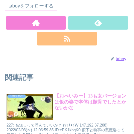
taboyをフォローする
taboy
関連記事
【おべいみー】13も女バージョン
Obey Me!
は仮の姿で本体は骸骨でしたとか
ないかな
227: 名無しって呼んでいいか？ (ﾜｯﾁｮｲW 147.192.37.208)
2022/02/03(木) 12:06:59.85 ID:cPK1khqK0 殿下と執事の悪魔姿って