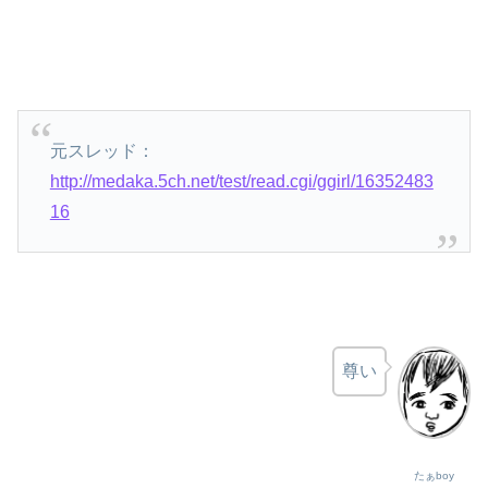
元スレッド：
http://medaka.5ch.net/test/read.cgi/ggirl/16352483
16
尊い
たぁboy