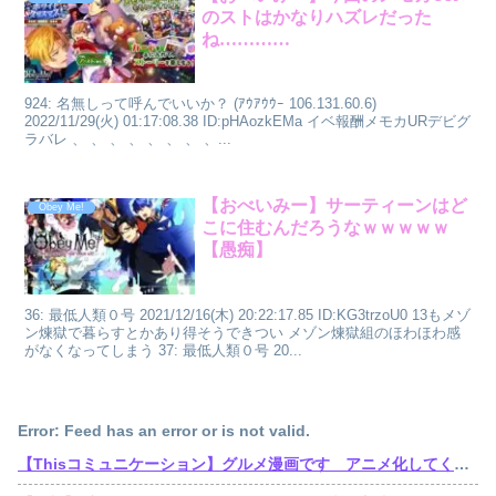
のストはかなりハズレだった
ね…………
924: 名無しって呼んでいいか？ (ｱｳｱｳｳｰ 106.131.60.6)
2022/11/29(火) 01:17:08.38 ID:pHAozkEMa イベ報酬メモカURデビグ
ラバレ 、 、 、 、 、 、 、 、...
【おべいみー】サーティーンはど
Obey Me!
こに住むんだろうなｗｗｗｗｗ
【愚痴】
36: 最低人類０号 2021/12/16(木) 20:22:17.85 ID:KG3trzoU0 13もメゾ
ン煉獄で暮らすとかあり得そうできつい メゾン煉獄組のほわほわ感
がなくなってしまう 37: 最低人類０号 20...
Error: Feed has an error or is not valid.
【Thisコミュニケーション】グルメ漫画です アニメ化してください