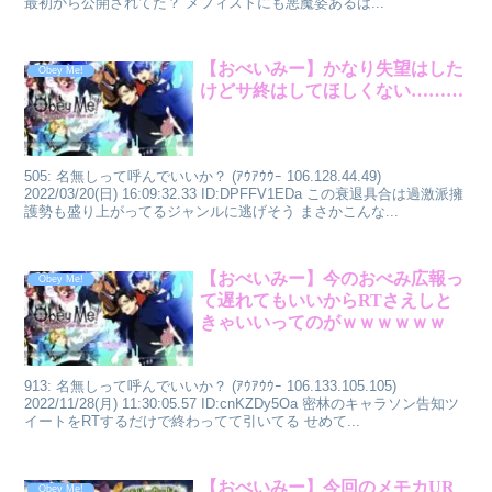
最初から公開されてた？ メフィストにも悪魔姿あるは...
【おべいみー】かなり失望はした
Obey Me!
けどサ終はしてほしくない………
505: 名無しって呼んでいいか？ (ｱｳｱｳｳｰ 106.128.44.49)
2022/03/20(日) 16:09:32.33 ID:DPFFV1EDa この衰退具合は過激派擁
護勢も盛り上がってるジャンルに逃げそう まさかこんな...
【おべいみー】今のおべみ広報っ
Obey Me!
て遅れてもいいからRTさえしと
きゃいいってのがｗｗｗｗｗｗ
913: 名無しって呼んでいいか？ (ｱｳｱｳｳｰ 106.133.105.105)
2022/11/28(月) 11:30:05.57 ID:cnKZDy5Oa 密林のキャラソン告知ツ
イートをRTするだけで終わってて引いてる せめて...
【おべいみー】今回のメモカUR
Obey Me!