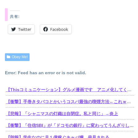
共有:
Twitter
Facebook
Obey Me!
Error: Feed has an error or is not valid.
【Thisコミュニケーション】グルメ漫画です アニメ化してください
【衝撃】手巻きタバコとかいうコスパ最強の喫煙方法←これｗｗｗｗｗ
【悲報】「シャニマスの灯織は自閉症。私と同じ」→炎上
【衝撃】「住信SBI」が「ドコモの銀行」に変わってうんざりしてるやつｗｗｗｗｗ
【朗報】学生なのに月１億稼ぐキャバ嬢、発見される