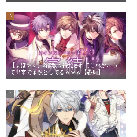
【まほやく】2部散々待たされてこれか…っ
て出来で呆然としてるｗｗｗ【愚痴】