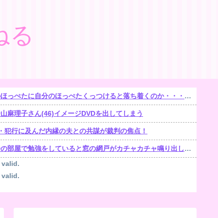
ねる
ほっぺたに自分のほっぺたくっつけると落ち着くのか・・・【再】
麻理子さん(46)イメージDVDを出してしまう
遺棄・犯行に及んだ内縁の夫との共謀が裁判の焦点！
部屋で勉強をしていると窓の網戸がカチャカチャ鳴り出した。【再】
 valid.
 valid.