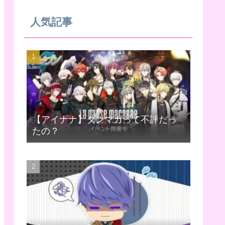
人気記事
【アイナナ】ダンマカって不評だっ
たの？