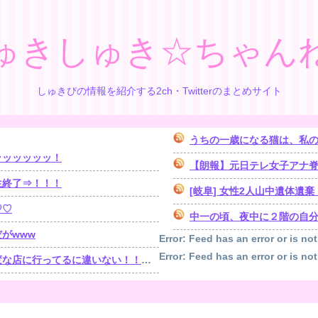
ゅきしゅき☆ちゃん
しゅきぴの情報を紹介する2ch・Twitterのまとめサイト
うちの一歳になる猫は、私の
ッッッッッッ！
【朗報】元日テレ女子アナ脊山
生終了⇒！！！
[岐阜] 女性2人山中遺体
♡♡
中一の頃、夜中に２階の自分の
がwww
Error: Feed has an error or is not
Error: Feed has an error or is not
！！！」探偵「調べたところ･･･」⇒結果ｗｗ