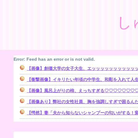
し
Error: Feed has an error or is not valid.
【画像】創価大学の女子大生、エッッッッッッッッッッ
【衝撃画像】イキリたい年頃の中学生、和彫を入れて人
【画像】風呂上がりの柿、えっちすぎる♡♡♡♡♡♡♡
【画像あり】弊社の女性社員、胸を強調しすぎで困るんだ
【愕然】妻「夫から知らないシャンプーの匂いがする！変な店に行ってるに違いない