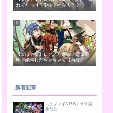
れてたっけ？学生？社会人？？
【まほやく】ログスト過去一意味不
明で絶句したｗｗｗｗｗ【愚痴】
新着記事
【ヒプマイA.R.B】サ終濃
厚だな……………………