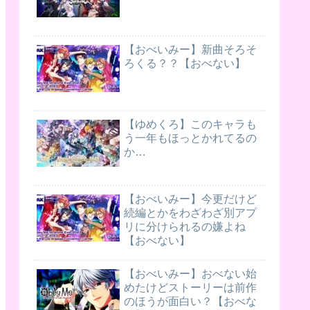
【おべいみー】新曲そろそ
ろくる？？【おべない】
【ゆめくろ】このキャラも
う一年もほっとかれてるの
か…
【おべいみー】今更だけど
続編とかをわざわざ別アプ
リに分けられるの嫌よね
【おべない】
【おべいみー】おべない始
めたけどストーリーは前作
のほうが面白い？【おべな