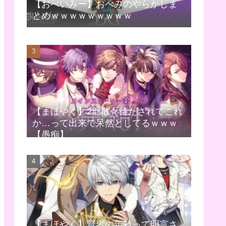
【おべいみー】おべみのやらかしま
とめｗｗｗｗｗｗｗｗｗ
【まほやく】2部散々待たされてこれ
か…って出来で呆然としてるｗｗｗ
【愚痴】
【まほやく】賢者の年齢って明言さ