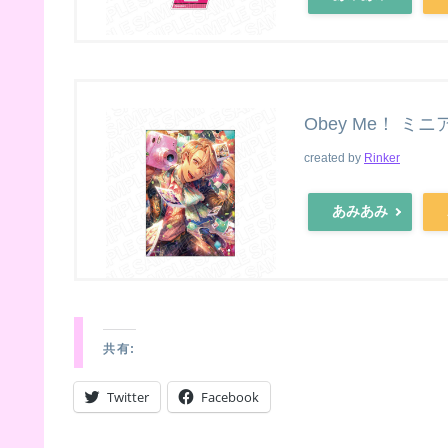
Obey Me！ ミ
created by
Rinker
あみあみ
共有:
Twitter
Facebook