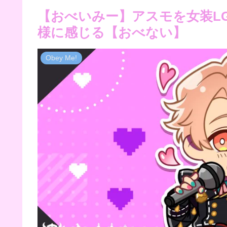
【おべいみー】アスモを女装L
様に感じる【おべない】
Obey Me!