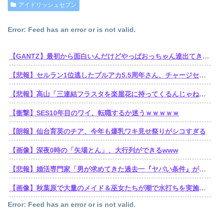
アイドリッシュセブン
Error: Feed has an error or is not valid.
【GANTZ】最初から面白いんだけどやっぱおっちゃん達出てきてから加速しだすなって…
【悲報】セルラン1位逃したブルアカ5.5周年さん、チャージセンターを言い訳にするも他のソシャゲもチャージセンター在りきでセルラン1位取ってることを指摘される
【悲報】高山「三連結フラスタを楽屋花に持ってくるんじゃねえぞ」学マスの三連結フラスタがシャニマスの注意書きで名指しされてしまう
【衝撃】SES10年目のワイ、転職するか迷うｗｗｗｗｗ
【朗報】仙台育英のチア、今年も爆乳ワキ見せ祭りがシコすぎる
【画像】深夜0時の「矢場とん」、大行列ができるwww
【悲報】婚活専門家「男が求めてきた過去一『ヤバい条件』がこれｗ」
【画像】秋葉原で大量のメイド＆巫女たちが潮で水打ちを実施www
Error: Feed has an error or is not valid.