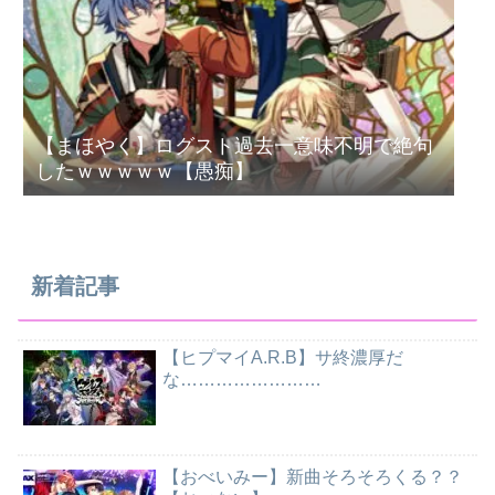
【まほやく】ログスト過去一意味不明で絶句
したｗｗｗｗｗ【愚痴】
新着記事
【ヒプマイA.R.B】サ終濃厚だ
な……………………
【おべいみー】新曲そろそろくる？？