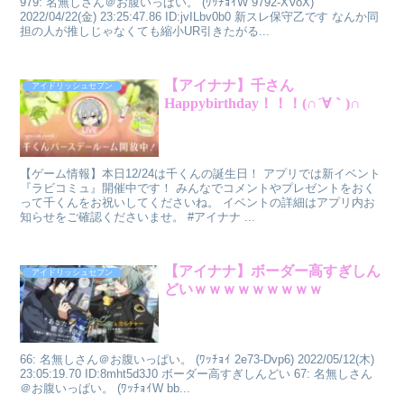
979: 名無しさん＠お腹いっぱい。 (ﾜｯﾁｮｲW 9792-XVoX)
2022/04/22(金) 23:25:47.86 ID:jvILbv0b0 新スレ保守乙です なんか同
担の人が推しじゃなくても縮小UR引きたがる...
【アイナナ】千さん
アイドリッシュセブン
Happybirthday！！！(∩´∀｀)∩
【ゲーム情報】本日12/24は千くんの誕生日！ アプリでは新イベント
『ラビコミュ』開催中です！ みんなでコメントやプレゼントをおく
って千くんをお祝いしてくださいね。 イベントの詳細はアプリ内お
知らせをご確認くださいませ。 #アイナナ ...
【アイナナ】ボーダー高すぎしん
アイドリッシュセブン
どいｗｗｗｗｗｗｗｗｗ
66: 名無しさん＠お腹いっぱい。 (ﾜｯﾁｮｲ 2e73-Dvp6) 2022/05/12(木)
23:05:19.70 ID:8mht5d3J0 ボーダー高すぎしんどい 67: 名無しさん
＠お腹いっぱい。 (ﾜｯﾁｮｲW bb...