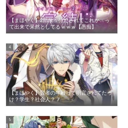
【まほやく】2部散々待たされてこれか…っ
て出来で呆然としてるｗｗｗ【愚痴】
【まほやく】賢者の年齢って明言されてたっ
け？学生？社会人？？