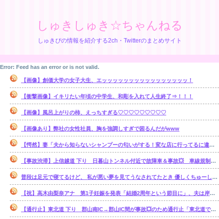
しゅきしゅき☆ちゃんねる
しゅきぴの情報を紹介する2ch・Twitterのまとめサイト
Error: Feed has an error or is not valid.
【画像】創価大学の女子大生、エッッッッッッッッッッッッッッッッ！
【衝撃画像】イキリたい年頃の中学生、和彫を入れて人生終了⇒！！！
【画像】風呂上がりの柿、えっちすぎる♡♡♡♡♡♡♡♡♡
【画像あり】弊社の女性社員、胸を強調しすぎで困るんだがwww
【愕然】妻「夫から知らないシャンプーの匂いがする！変な店に行ってるに違いない！！！」探偵「調べたところ･･･」⇒結果ｗｗ
【事故渋滞】上信越道 下り 日暮山トンネル付近で故障車＆事故💥 車線規制 松井田妙義IC〜佐久平IC 渋滞距離 10.0km 通過時間 50 分
普段は足元で寝てるけど、 私が悪い夢を見てうなされてたとき 優しくちゅーして起こしてくれた。【再】
【祝】高木由梨奈アナ 第1子妊娠を発表「結婚2周年という節目に」、夫は岸田タツヤ
【通行止】東北道 下り 郡山南IC→郡山IC間が事故💥のため通行止「東北道で単独事故 3人がけが1人が心肺停止」