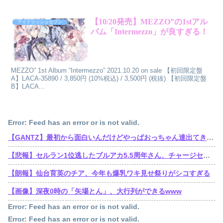
【10/20発売】MEZZO”の1stアル
アイドリッシュセブン
バム「Intermezzo」が良すぎる！
MEZZO” 1st Album “Intermezzo” 2021.10.20 on sale 【初回限定盤
A】LACA-35890 / 3,850円 (10%税込) / 3,500円 (税抜) 【初回限定盤
B】LACA...
Error: Feed has an error or is not valid.
【GANTZ】最初から面白いんだけどやっぱおっちゃん達出てきてから加速しだすなって…
【悲報】セルラン1位逃したブルアカ5.5周年さん、チャージセンターを言い訳にするも他のソシャゲもチャージセンター在りきでセルラン1位取ってることを指摘される
【朗報】仙台育英のチア、今年も爆乳ワキ見せ祭りがシコすぎる
【画像】深夜0時の「矢場とん」、大行列ができるwww
Error: Feed has an error or is not valid.
Error: Feed has an error or is not valid.