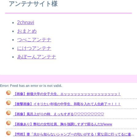
アンテナサイト様
2chnavi
おまとめ
つべこアンテナ
にけつアンテナ
あぼーんアンテナ
Error: Feed has an error or is not valid.
【画像】創価大学の女子大生、エッッッッッッッッッッッッッッッッ！
【衝撃画像】イキリたい年頃の中学生、和彫を入れて人生終了⇒！！！
【画像】風呂上がりの柿、えっちすぎる♡♡♡♡♡♡♡♡♡
【画像あり】弊社の女性社員、胸を強調しすぎで困るんだがwww
【愕然】妻「夫から知らないシャンプーの匂いがする！変な店に行ってるに違いない！！！」探偵「調べたところ･･･」⇒結果ｗｗ