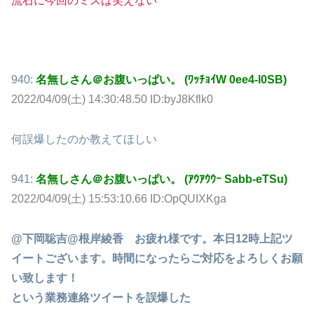
流石に今回のミスは笑えない
940:
名無しさん＠お腹いっぱい。 (ﾜｯﾁｮｲW 0ee4-l0SB)
2022/04/09(土) 14:30:48.50 ID:byJ8Kflk0
何誤爆したのか教えてほしい
941:
名無しさん＠お腹いっぱい。 (ｱｳｱｳｳｰ Sabb-eTSu)
2022/04/09(土) 15:53:10.66 ID:OpQUIXKga
@下岡聡吉@根岸綾香 お疲れ様です。本日12時上記ツ
イートございます。時間になったらご対応をよろしくお願
い致します！
という業務連絡ツイートを誤爆した