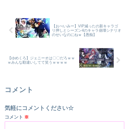
【おべいみー】VIP減ったの新キャラゴ
リ押しとシーズン4のキャラ崩壊シナリオ
のせいなのにねｗ【愚痴】
【ゆめくろ】ジェニーオは〇〇だろｗｗ
ｗみんな勘違いしてて笑うｗｗｗｗ
コメント
気軽にコメントください☆
コメント
※