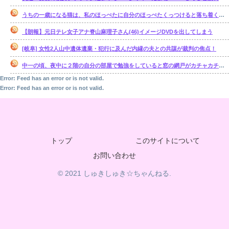
うちの一歳になる猫は、私のほっぺたに自分のほっぺたくっつけると落ち着くのか・・・【再】
【朗報】元日テレ女子アナ脊山麻理子さん(46)イメージDVDを出してしまう
[岐阜] 女性2人山中遺体遺棄・犯行に及んだ内縁の夫との共謀が裁判の焦点！
中一の頃、夜中に２階の自分の部屋で勉強をしていると窓の網戸がカチャカチャ鳴り出した。【再】
Error: Feed has an error or is not valid.
Error: Feed has an error or is not valid.
トップ
このサイトについて
お問い合わせ
© 2021 しゅきしゅき☆ちゃんねる.