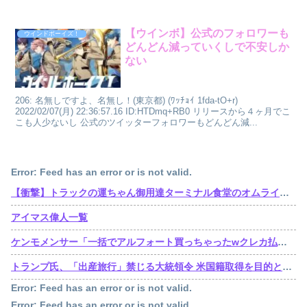
【ウインボ】公式のフォロワーも
ウインドボーイズ！
どんどん減っていくしで不安しか
ない
206: 名無しですよ、名無し！(東京都) (ﾜｯﾁｮｲ 1fda-tO+r)
2022/02/07(月) 22:36:57.16 ID:HTDmq+RB0 リリースから４ヶ月でこ
こも人少ないし 公式のツイッターフォロワーもどんどん減...
Error: Feed has an error or is not valid.
【衝撃】トラックの運ちゃん御用達ターミナル食堂のオムライスが強すぎるｗｗｗｗｗ(※画像あり)
アイマス偉人一覧
ケンモメンサー「一括でアルフォート買っちゃったwクレカ払いで来月の俺ごめんねー」銀行「デビットカードなんで即時引き落としです」
トランプ氏、「出産旅行」禁じる大統領令 米国籍取得を目的とした中国人らの渡米を問題視
Error: Feed has an error or is not valid.
Error: Feed has an error or is not valid.