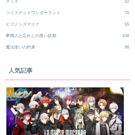
グッズ
32
ツイステッドワンダーランド
70
ヒプノシスマイク
55
夢職人と忘れじの黒い妖精
108
魔法使いの約束
98
人気記事