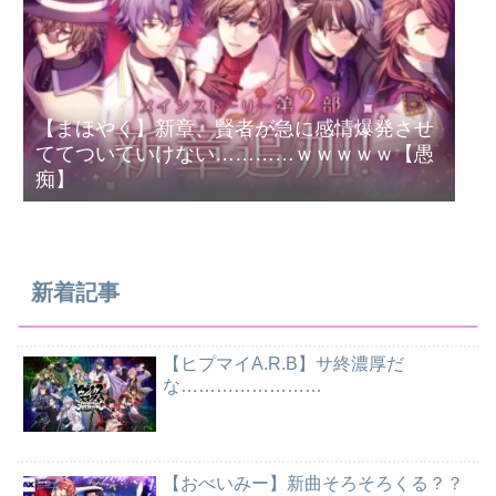
【まほやく】新章、賢者が急に感情爆発させ
ててついていけない…………ｗｗｗｗｗ【愚
痴】
新着記事
【ヒプマイA.R.B】サ終濃厚だ
な……………………
【おべいみー】新曲そろそろくる？？