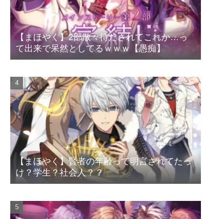
【まほやく】2部散々待たされてこれか…っ
て出来で呆然としてるｗｗｗ【愚痴】
【まほやく】賢者の年齢って明言されてたっ
け？学生？社会人？？