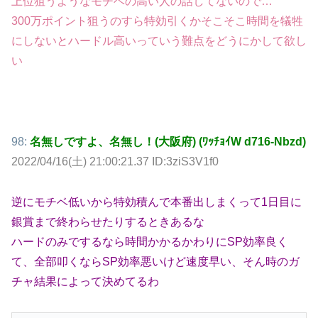
上位狙うようなモチベの高い人の話してないので…
300万ポイント狙うのすら特効引くかそこそこ時間を犠牲
にしないとハードル高いっていう難点をどうにかして欲し
い
98:
名無しですよ、名無し！(大阪府) (ﾜｯﾁｮｲW d716-Nbzd)
2022/04/16(土) 21:00:21.37 ID:3ziS3V1f0
逆にモチベ低いから特効積んで本番出しまくって1日目に
銀賞まで終わらせたりするときあるな
ハードのみでするなら時間かかるかわりにSP効率良く
て、全部叩くならSP効率悪いけど速度早い、そん時のガ
チャ結果によって決めてるわ