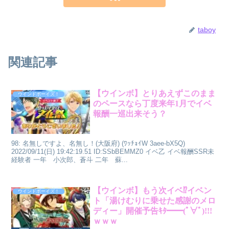
taboy
関連記事
【ウインボ】とりあえずこのまま
ウインドボーイズ！
のペースなら丁度来年1月でイベ
報酬一巡出来そう？
98: 名無しですよ、名無し！(大阪府) (ﾜｯﾁｮｲW 3aee-bX5Q)
2022/09/11(日) 19:42:19.51 ID:SSbBEMMZ0 イベ乙 イベ報酬SSR未
経験者 一年 小次郎、蒼斗 二年 蘇...
【ウインボ】もう次イベ⁉イベン
ウインドボーイズ！
ト「湯けむりに乗せた感謝のメロ
ディー」開催予告ｷﾀ━━(ﾟ∀ﾟ)!!!
ｗｗｗ