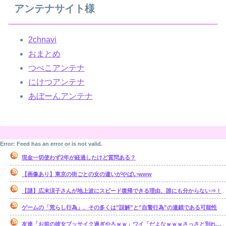
アンテナサイト様
2chnavi
おまとめ
つべこアンテナ
にけつアンテナ
あぼーんアンテナ
Error: Feed has an error or is not valid.
現金一切使わず2年が経過したけど質問ある？
【画像あり】東京の街ごとの女の違いがやばいwww
【謎】広末涼子さんが地上波にスピード復帰できる理由、誰にも分からない⇒！
ゲームの「荒らし行為」、その多くは”誤解”と”自警行為”の連鎖である可能性
友達「お前の彼女ブッサイク過ぎやろｗｗ」ワイ「だよなｗｗｗさっさと別れたいわｗｗｗ」