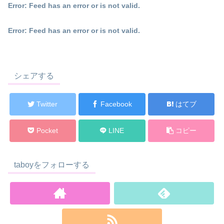
Error: Feed has an error or is not valid.
Error: Feed has an error or is not valid.
シェアする
Twitter
Facebook
はてブ
Pocket
LINE
コピー
taboyをフォローする