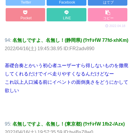
Twitter
Facebook
はてブ
Pocket
LINE
コピー
2022.04.18
94:
名無しですよ、名無し！(静岡県) (ﾜｯﾁｮｲW 77fd-xhKm)
2022/04/16(土) 19:45:38.95 ID:FR2adv890
基礎合奏とかいう初心者ユーザーすら得しないものを撤廃
してくれるだけでイベ走りやすくなるんだけどなー
これ以上人口減る前にイベントの面倒臭さをどうにかして
欲しい
95:
名無しですよ、名無し！(東京都) (ﾜｯﾁｮｲW 1fb2-/Azx)
2022/04/16(土) 19:57:35.59 ID:bviBsZ8w0