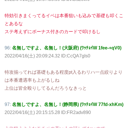
特効引きまくってるイベは本番狙いも込みで基礎も叩くこ
とあるな
ステ考えずにボーナス付きのカードで叩けるし
96:
名無しですよ、名無し！(大阪府) (ﾜｯﾁｮｲW 1fee-+qV0)
2022/04/16(土) 20:09:24.32 ID:CcQA7gIs0
特攻揃ってれば基礎もある程度pt入るわリハ一点絞りより
は本番遭遇率も上がるしね
上位は皆全殴りしてるんだろうなきっと
97:
名無しですよ、名無し！(静岡県) (ﾜｯﾁｮｲW 77fd-xhKm)
2022/04/16(土) 20:15:15.28 ID:FR2adv890