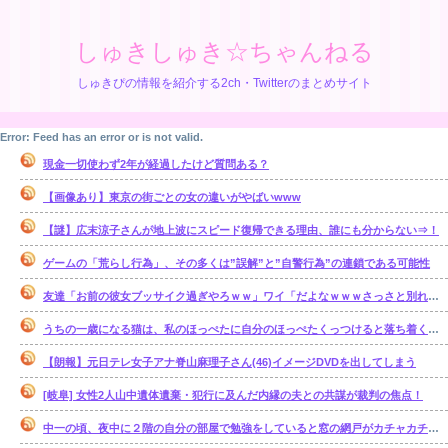
しゅきしゅき☆ちゃんねる
しゅきぴの情報を紹介する2ch・Twitterのまとめサイト
Error: Feed has an error or is not valid.
現金一切使わず2年が経過したけど質問ある？
【画像あり】東京の街ごとの女の違いがやばいwww
【謎】広末涼子さんが地上波にスピード復帰できる理由、誰にも分からない⇒！
ゲームの「荒らし行為」、その多くは”誤解”と”自警行為”の連鎖である可能性
友達「お前の彼女ブッサイク過ぎやろｗｗ」ワイ「だよなｗｗｗさっさと別れたいわｗｗｗ」
うちの一歳になる猫は、私のほっぺたに自分のほっぺたくっつけると落ち着くのか・・・【再】
【朗報】元日テレ女子アナ脊山麻理子さん(46)イメージDVDを出してしまう
[岐阜] 女性2人山中遺体遺棄・犯行に及んだ内縁の夫との共謀が裁判の焦点！
中一の頃、夜中に２階の自分の部屋で勉強をしていると窓の網戸がカチャカチャ鳴り出した。【再】