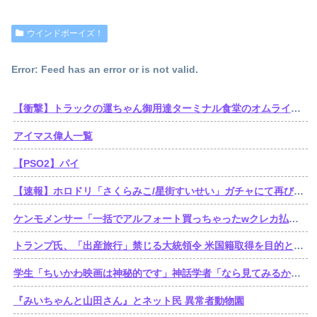
ウインドボーイズ！
Error: Feed has an error or is not valid.
【衝撃】トラックの運ちゃん御用達ターミナル食堂のオムライスが強すぎるｗｗｗｗｗ(※画像あり)
アイマス偉人一覧
【PSO2】パイ
【速報】ホロドリ「さくらみこ/星街すいせい」ガチャにて再びセルラン1位達成！
ケンモメンサー「一括でアルフォート買っちゃったwクレカ払いで来月の俺ごめんねー」銀行「デビットカードなんで即時引き落としです」
トランプ氏、「出産旅行」禁じる大統領令 米国籍取得を目的とした中国人らの渡米を問題視
学生「ちいかわ映画は神秘的です」神話学者「なら見てみるか…」
『みいちゃんと山田さん』とネット民 異常者動物園