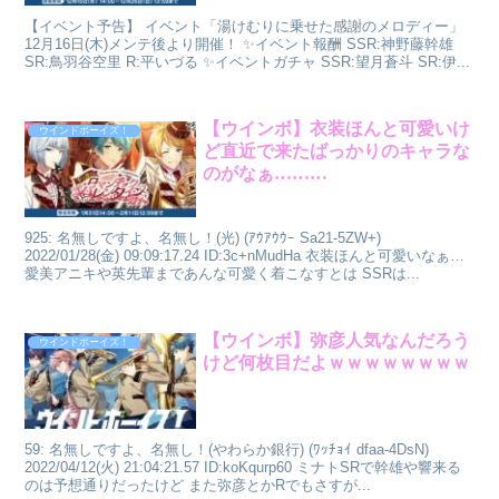
【イベント予告】 イベント「湯けむりに乗せた感謝のメロディー」
12月16日(木)メンテ後より開催！ ✨イベント報酬 SSR:神野藤幹雄
SR:鳥羽谷空里 R:平いづる ✨イベントガチャ SSR:望月蒼斗 SR:伊...
【ウインボ】衣装ほんと可愛いけ
ウインドボーイズ！
ど直近で来たばっかりのキャラな
のがなぁ………
925: 名無しですよ、名無し！(光) (ｱｳｱｳｳｰ Sa21-5ZW+)
2022/01/28(金) 09:09:17.24 ID:3c+nMudHa 衣装ほんと可愛いなぁ…
愛美アニキや英先輩まであんな可愛く着こなすとは SSRは...
【ウインボ】弥彦人気なんだろう
ウインドボーイズ！
けど何枚目だよｗｗｗｗｗｗｗｗ
59: 名無しですよ、名無し！(やわらか銀行) (ﾜｯﾁｮｲ dfaa-4DsN)
2022/04/12(火) 21:04:21.57 ID:koKqurp60 ミナトSRで幹雄や響来る
のは予想通りだったけど また弥彦とかRでもさすが...