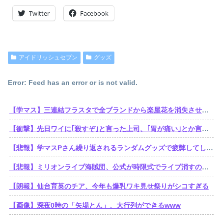
Twitter
Facebook
アイドリッシュセブン
グッズ
Error: Feed has an error or is not valid.
【学マス】三連結フラスタで全ブランドから楽屋花を消失させた訴訟おじさん遂に口を開くも他人事
【衝撃】先日ワイに｢殺すぞ｣と言った上司、｢胃が痛い｣とか言い出すｗｗｗｗｗ
【悲報】学マスPさん繰り返されるランダムグッズで疲弊してしまう
【悲報】ミリオンライブ海賊団、公式が時限式でライブ消すのでbilibili動画にアーカイブを残す。富・名声・力。他ブランドの金でこの世のすべてを手に入れた海賊王ミリオン・ライブ
【朗報】仙台育英のチア、今年も爆乳ワキ見せ祭りがシコすぎる
【画像】深夜0時の「矢場とん」、大行列ができるwww