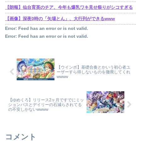
【朗報】仙台育英のチア、今年も爆乳ワキ見せ祭りがシコすぎる
【画像】深夜0時の「矢場とん」、大行列ができるwww
Error: Feed has an error or is not valid.
Error: Feed has an error or is not valid.
【ウインボ】基礎合奏とかいう初心者ユ
ーザーすら得しないものを撤廃してくれ
wwww
【ゆめくろ】リリース2ヶ月ですでにミッ
ションパスとデイリーの石減らされてる
の不安しかないwwww
コメント