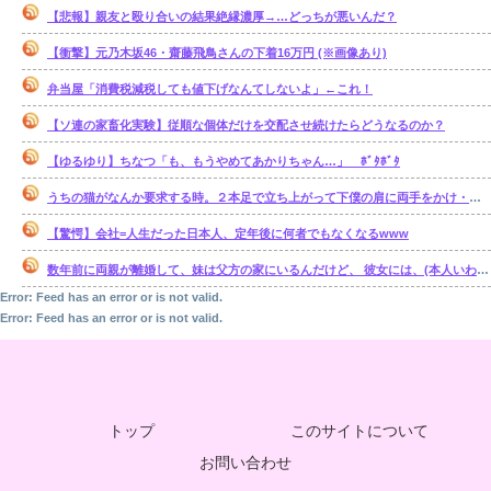
【悲報】親友と殴り合いの結果絶縁濃厚→…どっちが悪いんだ？
【衝撃】元乃木坂46・齋藤飛鳥さんの下着16万円 (※画像あり)
弁当屋「消費税減税しても値下げなんてしないよ」←これ！
【ソ連の家畜化実験】従順な個体だけを交配させ続けたらどうなるのか？
【ゆるゆり】ちなつ「も、もうやめてあかりちゃん…」 ﾎﾞﾀﾎﾞﾀ
うちの猫がなんか要求する時。２本足で立ち上がって下僕の肩に両手をかけ・・・【再】
【驚愕】会社=人生だった日本人、定年後に何者でもなくなるwww
数年前に両親が離婚して、妹は父方の家にいるんだけど、 彼女には、(本人いわく)霊感があるらしい。【再】
Error: Feed has an error or is not valid.
Error: Feed has an error or is not valid.
トップ
このサイトについて
お問い合わせ