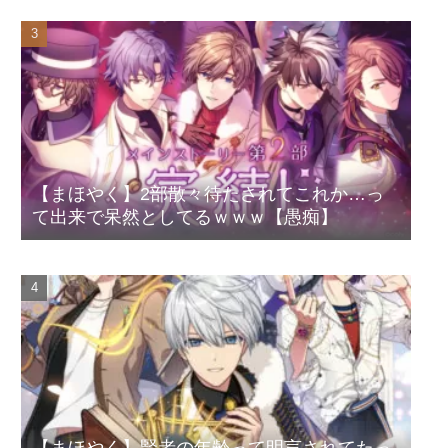
【まほやく】2部散々待たされてこれか…っ
て出来で呆然としてるｗｗｗ【愚痴】