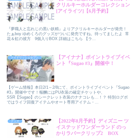
クリルキーホルダーコレクション
[アイライツ]【6月予約】
『夢職人と忘れじの黒い妖精』よりアクリルキーホルダーが発売！
たぁboy ゆめくろのグッズがついに発売ですね。待ってましたよ 常
花＆虹の彼方 9個入りBOX 詳細はこちら 【ラ...
【アイナナ】ポイントライブイベ
アイドリッシュセブン
ント『Sugao #3』開催中！
【ゲーム情報】本日2/1～2/8にて、ポイントライブイベント『Sugao
#3』開催中です！報酬にはPU衣装の確定チケットや、
SSR【Sugao】のシークレット衣装のナナコレも…！？ 特別ログボ
ではライフ回復アイテムやオート専用アイテム・...
【2022年8月予約】ディズニー ツ
グッズ
イステッドワンダーランド のっ
かりラバークリップ2 BOX