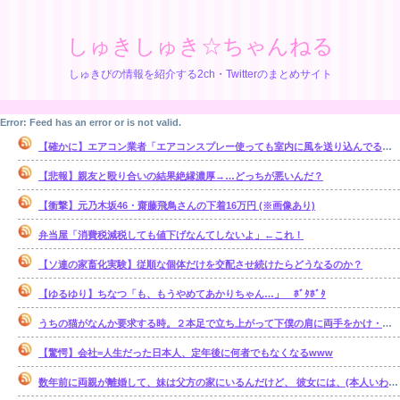
しゅきしゅき☆ちゃんねる
しゅきぴの情報を紹介する2ch・Twitterのまとめサイト
Error: Feed has an error or is not valid.
【確かに】エアコン業者「エアコンスプレー使っても室内に風を送り込んでるファンは汚いままですよ」
【悲報】親友と殴り合いの結果絶縁濃厚→…どっちが悪いんだ？
【衝撃】元乃木坂46・齋藤飛鳥さんの下着16万円 (※画像あり)
弁当屋「消費税減税しても値下げなんてしないよ」←これ！
【ソ連の家畜化実験】従順な個体だけを交配させ続けたらどうなるのか？
【ゆるゆり】ちなつ「も、もうやめてあかりちゃん…」 ﾎﾞﾀﾎﾞﾀ
うちの猫がなんか要求する時。２本足で立ち上がって下僕の肩に両手をかけ・・・【再】
【驚愕】会社=人生だった日本人、定年後に何者でもなくなるwww
数年前に両親が離婚して、妹は父方の家にいるんだけど、 彼女には、(本人いわく)霊感があるらしい。【再】