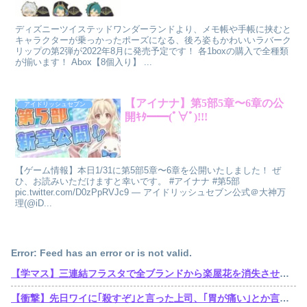
ディズニーツイステッドワンダーランドより、メモ帳や手帳に挟むと
キャラクターが乗っかったポーズになる、後ろ姿もかわいいラバーク
リップの第2弾が2022年8月に発売予定です！ 各1boxの購入で全種類
が揃います！ Abox【8個入り】 ...
【アイナナ】第5部5章〜6章の公
アイドリッシュセブン
開ｷﾀ━━(ﾟ∀ﾟ)!!!
【ゲーム情報】本日1/31に第5部5章〜6章を公開いたしました！ ぜ
ひ、お読みいただけますと幸いです。 #アイナナ #第5部
pic.twitter.com/D0zPpRVJc9 — アイドリッシュセブン公式＠大神万
理(@iD...
Error: Feed has an error or is not valid.
【学マス】三連結フラスタで全ブランドから楽屋花を消失させた訴訟おじさん遂に口を開くも他人事
【衝撃】先日ワイに｢殺すぞ｣と言った上司、｢胃が痛い｣とか言い出すｗｗｗｗｗ