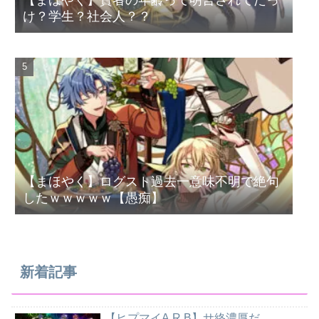
【まほやく】賢者の年齢って明言されてたっ
け？学生？社会人？？
【まほやく】ログスト過去一意味不明で絶句
したｗｗｗｗｗ【愚痴】
新着記事
【ヒプマイA.R.B】サ終濃厚だ