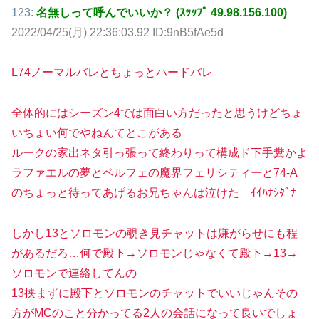
123:
名無しって呼んでいいか？ (ｽｯｯﾌﾟ 49.98.156.100)
2022/04/25(月) 22:36:03.92 ID:9nB5fAe5d
L74ノーマルバレとちょっとハードバレ
全体的にはシーズン4では面白い方だったと思うけどちょ
いちょい何でやねんてとこがある
ルークの家出ネタ引っ張って終わりって構成ド下手糞かよ
ラファエルの夢とベルフェの魔界フェリシティーと74-A
のちょっと待ってあげるお兄ちゃんは泣けた ｲｲﾊﾅｼﾀﾞﾅｰ
しかし13とソロモンの覗き見チャットは嫌がらせにも程
があるだろ…何で殿下→ソロモンじゃなくて殿下→13→
ソロモンで連絡してんの
13挟まずに殿下とソロモンのチャットでいいじゃんその
方がMCのこと分かってる2人の会話になって良いでしょ