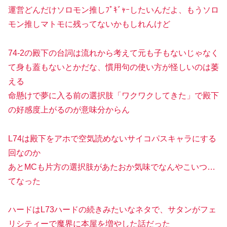
運営どんだけソロモン推しﾌﾟｷﾞｬｰしたいんだよ、もうソロ
モン推しマトモに残ってないかもしれんけど
74-2の殿下の台詞は流れから考えて元も子もないじゃなく
て身も蓋もないとかだな、慣用句の使い方が怪しいのは萎
える
命懸けで夢に入る前の選択肢「ワクワクしてきた」で殿下
の好感度上がるのが意味分からん
L74は殿下をアホで空気読めないサイコパスキャラにする
回なのか
あとMCも片方の選択肢があたおか気味でなんやこいつ…
てなった
ハードはL73ハードの続きみたいなネタで、サタンがフェ
リシティーで魔界に本屋を増やした話だった