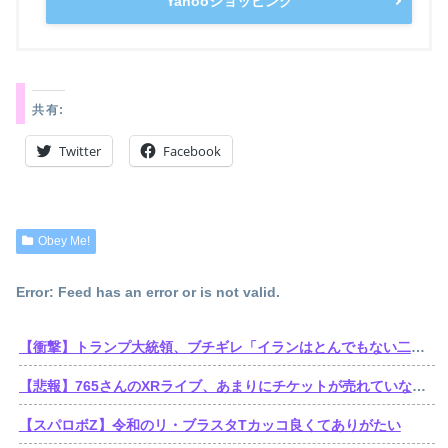
Yahooショッピング
共有:
Twitter
Facebook
Obey Me!
Error: Feed has an error or is not valid.
【衝撃】トランプ大統領、ブチギレ「イランはとんでもない二枚舌だ！！」←これｗｗｗｗｗ
【悲報】765さんのXRライブ、あまりにチケットが売れていないからか、事前に内容を見せてしまう大盤振る舞い
【スパロボZ】令和のリ・ブラスタTカッコ良くてありがたい