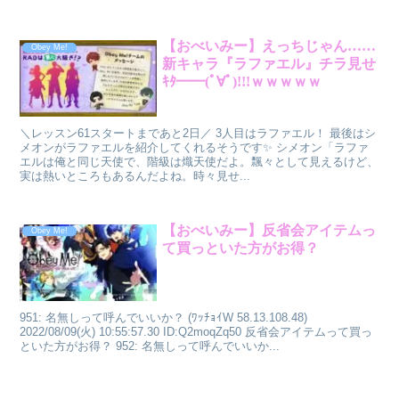
【おべいみー】えっちじゃん……
Obey Me!
新キャラ『ラファエル』チラ見せ
ｷﾀ━━(ﾟ∀ﾟ)!!!ｗｗｗｗｗ
＼レッスン61スタートまであと2日／ 3人目はラファエル！ 最後はシ
メオンがラファエルを紹介してくれるそうです✨ シメオン「ラファ
エルは俺と同じ天使で、階級は熾天使だよ。飄々として見えるけど、
実は熱いところもあるんだよね。時々見せ...
【おべいみー】反省会アイテムっ
Obey Me!
て買っといた方がお得？
951: 名無しって呼んでいいか？ (ﾜｯﾁｮｲW 58.13.108.48)
2022/08/09(火) 10:55:57.30 ID:Q2moqZq50 反省会アイテムって買っ
といた方がお得？ 952: 名無しって呼んでいいか...