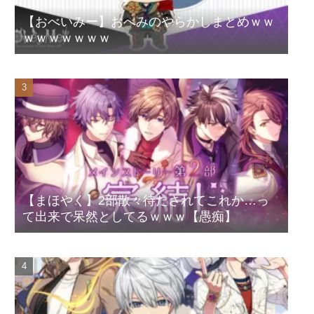
【おべいみー】おべみのやらかしまとめｗｗ
ｗｗｗｗｗｗｗ
【まほやく】2部散々待たされてこれか…っ
て出来で呆然としてるｗｗｗ【愚痴】