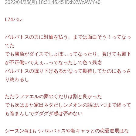
2022/04/25(月) 18:31:45.45 ID:hXWzAWY+0
L74バレ
バルバトスの力に対価を払う、までは面白そう！ってなっ
てた
でも勝負がダイスでしょぼ…ってなったり、負けても殿下
が不正働いてえぇ…ってなったしで色々残念
バルバトスの掘り下げあるかなって期待してたのにあっさ
り終わるし
ただラファエルの夢のくだりは割と良かった
でも次はまた家出ネタだしシメオンの話はいつまで経って
も進まんしでグダグダ感は否めない
シーズン4はもうバルバトスや新キャラとの恋愛進展はな