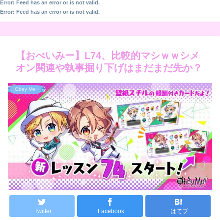
Error: Feed has an error or is not valid.
Error: Feed has an error or is not valid.
【おべいみー】L74、比較的マシｗｗシメ
オン関連や執事掘り下げはまだまだ先か？
Obey Me!
Twitter
Facebook
はてブ