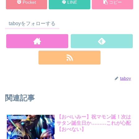
Pocket
LINE
コピー
taboyをフォローする
taboy
関連記事
【おべいみー】祝マモン誕！次は
Obey Me!
サタン誕生日か………これが心配
【おべない】