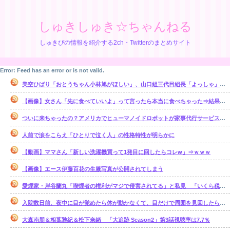
しゅきしゅき☆ちゃんねる
しゅきぴの情報を紹介する2ch・Twitterのまとめサイト
Error: Feed has an error or is not valid.
美空ひばり「おとうちゃん小林旭がほしい」、山口組三代目組長「よっしゃ」、昭和ヤバすぎ⇒！！！
【画像】女さん「先に食べていいよ」って言ったら本当に食べちゃった⇒結果ｗｗ
ついに来ちゃったの？アメリカでヒューマノイドロボットが家事代行サービスを開始
人前で涙をこらえ「ひとりで泣く人」の性格特性が明らかに
【動画】ママさん「新しい洗濯機買って1発目に回したらコレw」⇒ｗｗｗ
【画像】エース伊藤百花の生腋写真が公開されてしまう
愛煙家・岸谷蘭丸「喫煙者の権利がマジで侵害されてる」と私見 「いくら税金…
入院数日前、夜中に目が覚めたら体が動かなくて、目だけで周囲を見回したら、腹部の 辺りをじっと見る「青く光る骨格標本」が居た【再】
大森南朋＆相葉雅紀＆松下奈緒 「大追跡 Season2」第3話視聴率は7.7％