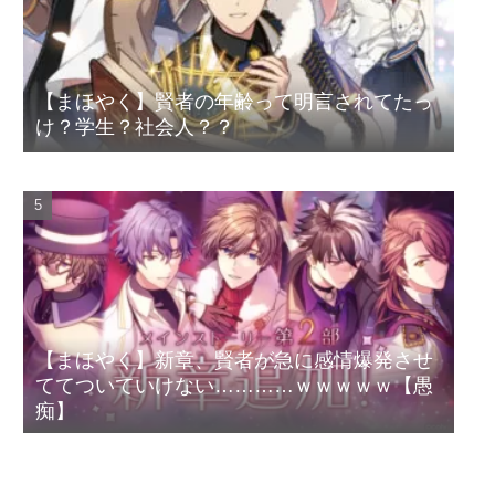
【まほやく】賢者の年齢って明言されてたっ
け？学生？社会人？？
【まほやく】新章、賢者が急に感情爆発させ
ててついていけない…………ｗｗｗｗｗ【愚
痴】