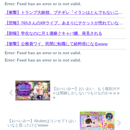
Error: Feed has an error or is not valid.
【衝撃】トランプ大統領、ブチギレ「イランはとんでもない二枚舌だ！！」←これｗｗｗｗｗ
【悲報】765さんのXRライブ、あまりにチケットが売れていないからか、事前に内容を見せてしまう大盤振る舞い
【朗報】学生なのに月１億稼ぐキャバ嬢、発見される
【衝撃】公務員ワイ、民間に転職して給料倍になるwww
Error: Feed has an error or is not valid.
Error: Feed has an error or is not valid.
【おべいみー】おいおい、もう復刻ガチ
ャは闇鍋しかしないつもりなのかｗｗｗ
ｗ
【おべいみー】Akuberはコンセプトはい
いなと思ったけどwwww