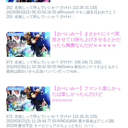
252: 名無しって呼んでいいか？ (ﾜｯﾁｮｲ 122.26.31.133)
2023/09/10(日) 06:33:54.16 ID:aRf/xunx0 マモン誕生日おめでとう
253: 名無しって呼んでいいか？ (ﾜｯﾁｮｲ...
【おべいみー】まさかVにイベ実
Obey Me!
況させて13持ち上げさせるとかだ
ったら胸糞なんだがｗｗｗｗｗ
873: 名無しって呼んでいいか？ (ｱｳｱｳｳｰ 106.146.71.192)
2022/02/26(土) 16:28:42.00 ID:f9dStok/a 最近のシナリオはともかく
最初は面白いから広告バンバン打ってvtub...
【おべいみー】ファンミ楽しかっ
Obey Me!
たは楽しかったんだけど
wwwwww
673: 名無しって呼んでいいか？ (ﾜｯﾁｮｲ 122.26.31.133)
2022/03/27(日) 11:29:44.77 ID:R/NGiQAR0 重大発表はアニメ2期
2022年夏頃予定 キービジュアルちょっと出た（いつ...