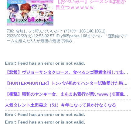
【おべいみー】シーズン4は粗が
Obey Me!
目立つｗｗｗｗｗ
736: 名無しって呼んでいいか？ (ｱｳｱｳｳｰ 106.146.106.1)
2022/02/22(火) 12:53:02.57 ID:y805peNra L68までバレ 「運動会でチ
ームを組んだ3人が最後の最後で諦め...
Error: Feed has an error or is not valid.
【悲報】ヴジョーサンタクロース、食べるンゴ亜種名指しで出禁されてた
【HUNTER×HUNTER】トンパが初めてハンター試験受けた時ってゴンより若かったんだね
【衝撃】昭和のヤンキー女、まあまあ素行が悪いwww (※画像あり)
人気タレント土田晃之（51）今年になって見かけなくなる
Error: Feed has an error or is not valid.
Error: Feed has an error or is not valid.