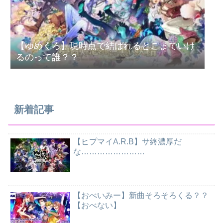
【ゆめくろ】現時点で結ばれるとこまでいけ
るのって誰？？
新着記事
【ヒプマイA.R.B】サ終濃厚だ
な……………………
【おべいみー】新曲そろそろくる？？
【おべない】