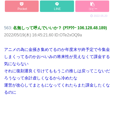
Pocket
LINE
コピー
2022.05.20
563:
名無しって呼んでいいか？ (ｱｳｱｳｳｰ 106.128.48.189)
2022/05/19(木) 16:45:21.60 ID:OTe2xOQ9a
アニメの為に金掻き集めてるのか年度末サ終予定で今集金
しまくってるのかおべいみの将来性が見えなくて課金する
気にならない
それに復刻運良く引けてももうこの推しは戻ってこないだ
ろうなって余計虚しくなるから冷めたな
運営が改心してまともになってくれたらまた課金したくな
るのに