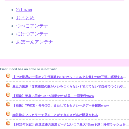
2chnavi
おまとめ
つべこアンテナ
にけつアンテナ
あぼーんアンテナ
Error: Feed has an error or is not valid.
【では世界の一流は？】仕事終わりにホットミルクを飲むのは三流。瞑想するのは二流
最近の風潮「専業主婦の嫁がメシをつくらない？甘えてないで自分でつくれやｗ」←これ正論なの？
【画像】芋臭い田舎”JK”が垢抜けた結果、一同驚愕www
【画像】TWICE・モモ(30)、またしてもセクシーボデーを披露www
赤外線をフルカラーで見ることができるメガネが開発される
【2026年お盆】高速道路の渋滞ピークはいつ？最大45km予測！帰省ラッシュを避ける狙い目を解説