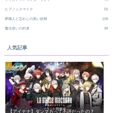
ヒプノシスマイク
55
夢職人と忘れじの黒い妖精
108
魔法使いの約束
98
人気記事
【アイナナ】ダンマカって不評だったの？