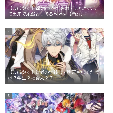
【まほやく】2部散々待たされてこれか…っ
て出来で呆然としてるｗｗｗ【愚痴】
【まほやく】賢者の年齢って明言されてたっ
け？学生？社会人？？