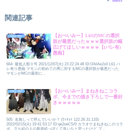
関連記事
【おべいみー】L61のMCの選択
Obey Me!
肢が最悪だったｗｗｗ選択肢の幅
広げてほしいｗｗｗｗ【(バレ有)
愚痴】
664: 最低人類０号 2021/12/07(火) 23:22:24.48 ID:O/klAe2s0 L61 バ
レ有り愚痴 マモンの初めての男に対するMCの選択肢が最悪だった
マモンがMCの最初に...
【おべいみー】まねきねこコラ
Obey Me!
ボ、今までの描き下ろしで一番好
きｗｗｗｗｗ
505: 名無しって呼んでいいか？ (ﾜｯﾁｮｲ 122.26.31.133)
2022/02/15(火) 19:41:53.17 ID:qe2oeCS/0 カラオケまねきねこのコラ
ボ、立ち絵の人の新規絵っぽくて良いなと思ったけど ブ...