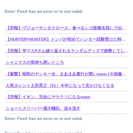
Error: Feed has an error or is not valid.
【悲報】ヴジョーサンタクロース、食べるンゴ亜種名指しで出禁されてた
【HUNTER×HUNTER】トンパが初めてハンター試験受けた時ってゴンより若かったんだね
【悲報】学マスPさん繰り返されるランダムグッズで疲弊してしまう
シャニマスの気持ち悪いところ
【衝撃】昭和のヤンキー女、まあまあ素行が悪いwww (※画像あり)
人気タレント土田晃之（51）今年になって見かけなくなる
【悲報】イオン、完全にヤケクソになるwww
ショートスリーパー堀大輔氏、涙を流す
Error: Feed has an error or is not valid.