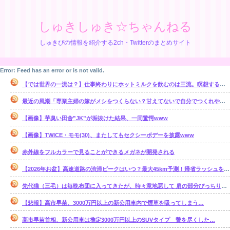
しゅきしゅき☆ちゃんねる
しゅきぴの情報を紹介する2ch・Twitterのまとめサイト
Error: Feed has an error or is not valid.
【では世界の一流は？】仕事終わりにホットミルクを飲むのは三流。瞑想するのは二流
最近の風潮「専業主婦の嫁がメシをつくらない？甘えてないで自分でつくれやｗ」←これ正論なの？
【画像】芋臭い田舎”JK”が垢抜けた結果、一同驚愕www
【画像】TWICE・モモ(30)、またしてもセクシーボデーを披露www
赤外線をフルカラーで見ることができるメガネが開発される
【2026年お盆】高速道路の渋滞ピークはいつ？最大45km予測！帰省ラッシュを避ける狙い目を解説
先代猫（三毛）は毎晩布団に入ってきたが、時々意地悪して 肩の部分ぴっちり布団ガードして入れなくしてると・・・【再】
【悲報】高市早苗、3000万円以上の新公用車内で煙草を吸ってしまう…
高市早苗首相、新公用車は推定3000万円以上のSUVタイプ 贅を尽くした…