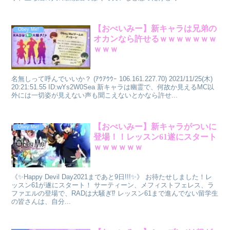
【おべいみー】新キャラは兄弟の
Obey Me!
オカンなら許せるｗｗｗｗｗｗｗ
ｗｗｗ
名無しって呼んでいいか？ (ｱｳｱｳｳｰ 106.161.227.70) 2021/11/25(木)
20:21:51.55 ID:wYs2W0Sea 新キャラは幽霊で、何故か見えるMC以
外には一切姿が見えない声も聞こえないとかなら許せ...
【おべいみー】新キャラがついに
Obey Me!
登場！！レッスン61遂にスタート
ｗｗｗｗｗｗ
《✨Happy Devil Day2021まであと9日!!!✨》 お待たせしました！レ
ッスン61が遂にスタート！ サーティーン、メフィストフェレス、ラ
ファエルの登場で、RADは大騒ぎ⁉ レッスン61まで進んでない留学生
の皆さんは、自分...